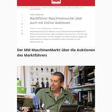
Ks 205
Lz 300
Längs Und Qürschneider 3022
Ng 200
Schaffer 9330 T
Der MM MaschinenMarkt über die Auktionen
des Marktführers
Schuhmachermaschine Fraes Und Schleifmaschine
Schwenkbiegemaschine Manuell
Senk Errodiermaschine
Str 701
Tur 560