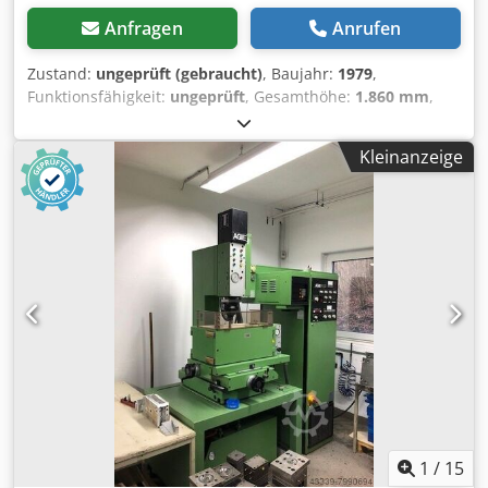
Anfragen
Anrufen
Zustand:
ungeprüft (gebraucht)
, Baujahr:
1979
,
Funktionsfähigkeit:
ungeprüft
, Gesamthöhe:
1.860 mm
,
Gesamtbreite:
1.040 mm
, Gesamtlänge:
1.000 mm
,
Gesamtgewicht:
1.400 kg
, Verkauft wird eine gebrauchte
Kleinanzeige
Maschine aus einer Standort Auflösung Verkauf unter
Ausschluss jeglicher Sachmängelhaftung Djdpfx
Akezrfawerjck Maschine ungeprüft war bis zum Schluss
einsatzbereit
1
/
15