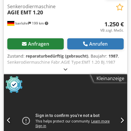
Senkerodiermaschine
AGIE
EMT 1.20
1.250 €
Iserlohn
199 km
VB zzgl. MwSt.
Anfragen
Anrufen
Zustand:
reparaturbedürftig (gebraucht)
, Baujahr:
1987
,
Senkerodiermaschine Fabr.AGIE Type:EMT 1.20 Bj.1987
Dsdpfx Aeix Nqhokrjck Verfahrwege : X250 mm Y 160 mm Z
200 mm mit R3 Verstellkopf . Weitere Daten im Datenblatt .
Kleinanzeige