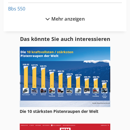
Bbs 550
Mehr anzeigen
Dil 0 M
Dil 0M
Das könnte Sie auch interessieren
Dsd 201
Dws 200
Gl 172
Hsc 20 Linear
International 2674
Ka 77
Die 10 stärksten Pistenraupen der Welt
Kgs 1670
Kreissägewelle 30 Mm