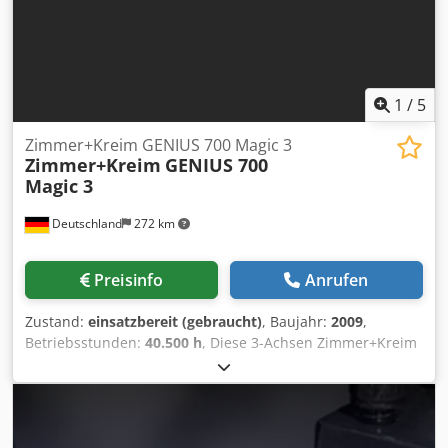
1
/
5
Zimmer+Kreim GENIUS 700 Magic 3
Zimmer+Kreim
GENIUS 700
Magic 3
Deutschland
272 km
Preisinfo
Anrufen
Zustand:
einsatzbereit (gebraucht)
, Baujahr:
2009
,
Betriebsstunden:
40.500 h
, Diese 3-Achsen Zimmer+Kreim
Genius 700 Magic 3 wurde 2009 hergestellt. Sie verfügt
über einen Tisch mit T-Nuten, Abmessungen von 575 x 500
mm und einen 24-fachen Elektrodenwechsler. Die
Maschine kann ein maximales Werkstückgewicht von 700
kg verarbeiten und bietet einen Verfahrbereich von 400 x