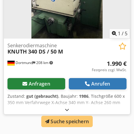
1
/
5
Senkerodiermaschine
KNUTH
340 DS / 50 M
1.990 €
Dortmund
208 km
Festpreis zzgl. MwSt.
Anfragen
Anrufen
Zustand:
gut (gebraucht)
, Baujahr:
1986
, Tischgröße 600 x
350 mm Verfahrwege X-Achse 340 mm Y- Achse 260 mm
Verstellweg Kopf 200 mm Pinolenhub (Servo) 210 mm max.
Werkstückgewicht 500 kg Inkl. neuwertiges Dielektrikum,
Suche speichern
zusätzliche Filter, Benutzerhandbuch Dsdpory Tq Djfx
Akrock Siegfried Volz Werkzeugmaschinen Rüschebrinkstr.
151-153 DE - 44143 Dortmund - Wambel