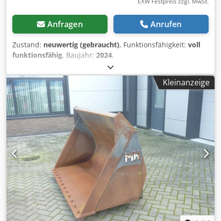
EXW Festpreis zzgl. MwSt.
Anfragen
Anrufen
Zustand:
neuwertig (gebraucht)
, Funktionsfähigkeit:
voll
funktionsfähig
, Baujahr:
2024
,
Maschinen-/Fahrzeugnummer:
23.2738.1
, -
Radladerschaufel 3.5 m³ - Aufnahme Volvosystem -
Kleinanzeige
Gewicht 1906 kg - Volumen 3,5 m³ - Breite Schneide: 2,90
m Dodpfx Asxpgp Ujdljkr