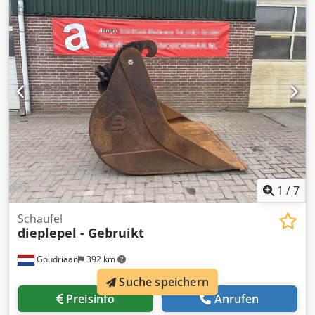
als auch im Preis zu den Besten. - Neue Antriebsart -
Geringerer Verschleiß der Antriebsteile - Ein längerer,
besserer und stärkerer Klingenkopf - Größeres Lager für
die Kraftübertragung auf das Messer - Höhere Nocken an
den Klingen für weniger Verschleiß - In jeder gewünschten
Farbe erhältlich Standardmäßig erhalten Sie zu jedem
Mähkorb einen Basisstecker und ein komplettes
Ersatzmesser. - Es besteht auch die Möglichkeit, einen
Widebody zu bestellen, wodurch die Containerkapazität
deutlich erhöht wird. - In verschiedenen Längen von 2,00
m bis 5,50 m erhältlich. Zustand: Neu
1
/
7
Schaufel
dieplepel - Gebruikt
Goudriaan
392 km
Suche speichern
Preisinfo
Anrufen