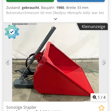
Zustand:
gebraucht
, Baujahr:
1980
, Breite 33 mm
Bolzendurchmesser 60 mm Dkedjvu Hkmopfx Adljr war bei
unserem Bagger im Einsatz super für Grabenarbeiten
Kleinanzeige
1
/
4
Sonstige Stapler