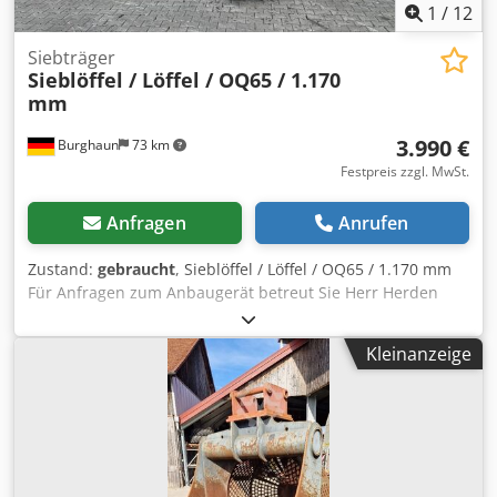
1
/
12
Siebträger
Sieblöffel / Löffel / OQ65 / 1.170
mm
3.990 €
Burghaun
73 km
Festpreis zzgl. MwSt.
Anfragen
Anrufen
Zustand:
gebraucht
, Sieblöffel / Löffel / OQ65 / 1.170 mm
Für Anfragen zum Anbaugerät betreut Sie Herr Herden
(unter Tel. gerne. Sieblöffel / Löffel / OQ65 / 1.170 mm /
lagernd & sofort verfügbar Preis: 3.990,00 € netto /
Kleinanzeige
4.748,10 € brutto - Schnittbreite (mm): 1.170 - Eigengewicht
(kg): 830 Ausstattung: - Inkl. OQ65 Aufnahme In unserem
Lager haben wir eine sehr große Auswahl von
verschiedenen Anbaugeräten, die sofort verfügbar sind!
Herr Herden (Tel. betreut Sie gerne. Auf Wunsch
unterbreiten wir Ihnen auch gerne ein