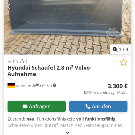
x 180 mm Gewicht ca. 410 Kg Dkjdpfex Dc U Nex Adler
Inhalt ca. 1300 Ltr. Hergstellt in Deutschland,
pulverbeschichtet
1
/
4
Schaufel
Hyundai
Schaufel 2.8 m³ Volvo-
Aufnahme
3.300 €
Schorfheide
291 km
EXW Festpreis zzgl. MwSt.
Anfragen
Anrufen
Zustand:
neu
, Funktionsfähigkeit:
voll funktionsfähig
,
Schaufelvolumen:
2,8 m³
, Maschinen-/Fahrzeugnummer:
62WC-90011
, - Radladerschaufel Dsdpsvr Tnaofx Adlokr -