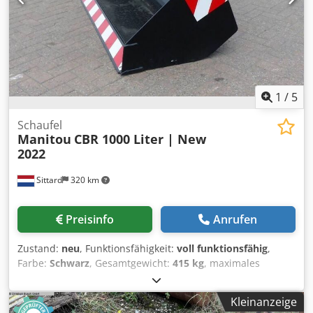
1
/
5
Schaufel
Manitou
CBR 1000 Liter | New
2022
Sittard
320 km
Preisinfo
Anrufen
Zustand:
neu
, Funktionsfähigkeit:
voll funktionsfähig
,
Farbe:
Schwarz
, Gesamtgewicht:
415 kg
, maximales
Ladegewicht:
1.000 kg
, Erstzulassung:
03/2022
,
Schaufelvolumen:
1 m³
, Schaufelbreite:
1.500 mm
,
Kleinanzeige
Baujahr:
2022
, Ausstattung:
Standard-Schaufel, UVV
, ===