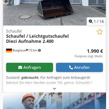
1
/
14
Schaufel
Schaufel / Leichtgutschaufel
Dieci Aufnahme 2.400
1.990 €
Burghaun
73 km
Festpreis zzgl. MwSt.
Anfragen
Anrufen
Zustand:
gebraucht
, Für Anfragen zum Anbaugerät
betreut Sie Herr Herden (unter Tel. gerne. Schaufel /
Leichtgutschaufel / Dieci Aufnahme / lagernd & sofort
verfügbar Preis: 1.990,00 € netto / 2.368,10 € brutto -
Gewicht (kg): 491 - Breite (mm): 2.400 Genaue Maße der
Aufnahme finden Sie unter den Bildern. In unserem Lager
haben wir eine sehr große Auswahl von verschiedenen