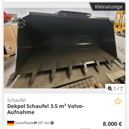
Aufnahme Volvosystem - Gewicht 1235 kg - Volumen 2,8 m³
Kleinanzeige
- Breite Schneide: 2,80 m
1
/
7
Schaufel
Dekpol
Schaufel 3.5 m³ Volvo-
Aufnahme
8.000 €
Schorfheide
291 km