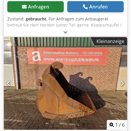
Anfragen
Anrufen
Zustand:
gebraucht
, Für Anfragen zum Anbaugerät
betreut Sie Herr Herden (unter Tel. gerne. Klappschaufel /
4 in 1 Schaufel / Zettelmeyer Aufnahme / Volvo CAT JCB /
2.300 mm Schnittbreite / lagernd & sofort verfügbar /
Kleinanzeige
passend JCB 409 Preis: 1.790,00 € netto / 2.130,10 € brutto
- Schnittbreite (mm): 2.300 Ausstattung: - inkl. Zettelmeyer
Aufnahme passend für JCB 409 / CAT / Volvo In unserem
Lager haben wir eine sehr große Auswahl an
verschiedenen Anbaugeräten, die sofort verfügbar sind!
Herr Herden (Tel. betreut Sie gerne. Auf Wunsch
unterbreiten wir Ihnen auch gerne ein
Finanzierungsangebot. Wir sind offizieller Westtech
Vertriebs- und Servicepartner. Wir sind offizieller Gierking
GMT Vertriebs- und Servicepartner. Wir sind offizieller
OilQuick Vertriebs- und Servicepartner. Wir sind offizieller
Weber MT Vertriebs- und Servicepartner. Dksdpfx Ajznrt
Aodlor Wir sind offizieller Holp Vertriebs- und
Servicepartner. Wir sind offizieller DMS Vertriebs- und
1
/
6
Servicepartner. Wir sind offizieller Seppi M. Vertriebs- und