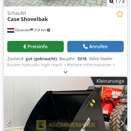
1
/
4
Schaufel
Case
Shovelbak
Deventer
318 km
Preisinfo
Anrufen
Zustand:
gut (gebraucht)
, Baujahr:
2018
, Volvo loader
bucket hydrualic high reach = Weitere Informationen =
Dsdpfewwtg Sex Adlskr Baujahr: 2018 Einsatz geeignet für:
Baumaschinen Schnellwechselsystem: Ja Technischer
Kleinanzeige
Zustand: gut Optischer Zustand: gut Wenden Sie sich an
Gerrit Haverhoek, um weitere Informationen zu erhalten.