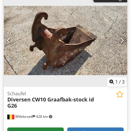
1
/
3
Schaufel
Diversen
CW10 Graafbak-stock id
G26
Willebroek
428 km