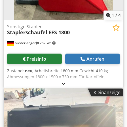
1
/
4
Sonstige Stapler
Staplerschaufel
EFS 1800
Niederlangen
287 km
Preisinfo
Anrufen
Zustand:
neu
, Arbeitsbreite 1800 mm Gewicht 410 kg
Abmessungen 1800 x 1500 x 750 mm Für Kartoffeln,
Zwiebeln, Möhren, Getreide, Dünger und andere
Schüttgüter. Superstabile Ausführung, zum Aufstecken auf
Kleinanzeige
die Staplerzinken, Einfahrtaschen B/H: 180 mm/70 mm,
doppelte Gelenkumlenkung, doppelwirkender
Hydraulikzylinder, Schläuche und Kupplungen,
Schneidkante vorne 15 mm, je ein Sichtfenster rechts und
links oben. Schaufelbreite ca. 1800mm Schaufeltiefe ca.
1500 mm Schaufelhöhe ca. 750 mm Einfahrtaschen 70 mm