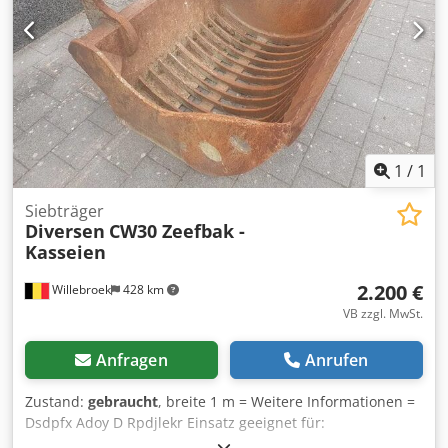
1
/
1
Siebträger
Diversen
CW30 Zeefbak -
Kasseien
2.200 €
Willebroek
428 km
VB zzgl. MwSt.
Anfragen
Anrufen
Zustand:
gebraucht
, breite 1 m = Weitere Informationen =
Dsdpfx Adoy D Rpdjlekr Einsatz geeignet für:
Baumaschinen Wenden Sie sich an Miguel Cubas, um