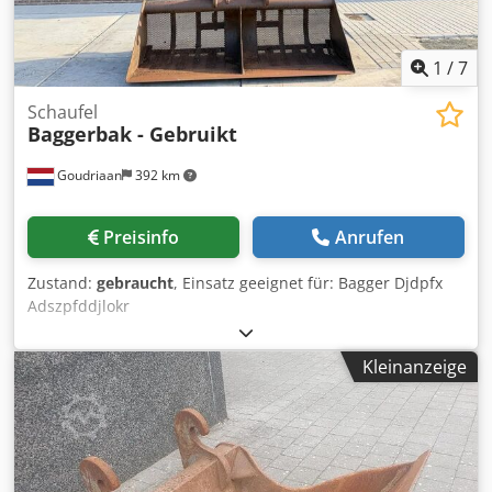
Leergewicht: 491 kg Wenden Sie sich an Marius Herden,
um weitere Informationen zu erhalten.
1
/
7
Schaufel
Baggerbak - Gebruikt
Goudriaan
392 km
Preisinfo
Anrufen
Zustand:
gebraucht
, Einsatz geeignet für: Bagger Djdpfx
Adszpfddjlokr
Kleinanzeige