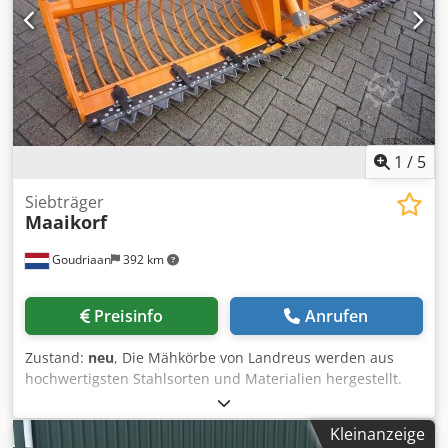
1
/
5
Siebträger
Maaikorf
Goudriaan
392 km
Preisinfo
Anrufen
Zustand:
neu
, Die Mähkörbe von Landreus werden aus
hochwertigsten Stahlsorten und Materialien hergestellt.
Die Mähkörbe lassen sich problemlos an die jeweiligen
Anforderungen anpassen. Dedpfx Adjyy Dqyelekr Die
Kleinanzeige
Mähkörbe von Landreus gehören sowohl in der Qualität