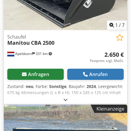
1
/
7
Schaufel
Manitou
CBA 2500
2.650 €
Apeldoorn
331 km
Festpreis zzgl. MwSt.
Anfragen
Anrufen
Zustand:
neu
, Farbe:
Sonstige
, Baujahr:
2024
, Leergewicht:
675 kg Abmessungen (L x B x H): 150 x 245 x 125 cm Inhalt
der Ladeschaufel: 2,53 m³ Dodpfx Adswl Rctjlekr CE-
Kennzeichnung: ja Allgemeiner Zustand: sehr gut
Kleinanzeige
Technischer Zustand: sehr gut Optischer Zustand: sehr gut
Zustand CE-Typ: CE Ungebrauchte Manitou CBA2500
Getreide schaufel, 2450 mm breit, Unterschraubmesser,
Mehrmals vorhanden