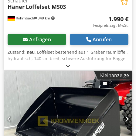
Schaufel
Häner
Löffelset MS03
1.990 €
Röhrnbach
349 km
Festpreis zzgl. MwSt.
Anfragen
Anrufen
Zustand:
neu
, Löffelset bestehend aus 1 Grabenräumlöffel,
hydraulisch, 140 cm breit, schwere Ausführung für Bagger
bis 6 Tonnen. Dkjdpfx Aszfwp Redljr 1 Tieflöffel 30 cm, incl.
abnehmbarer Zähne, für Bagger bis 6 Tonnen 1 Tieflöffel
Kleinanzeige
60 m, incl. abnehmbarer Zähne, für Bagger bis 6 Tonnen