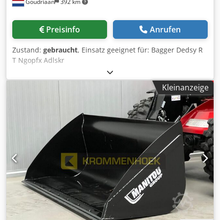
Goudriaan
392 km
Wir sind offizieller Iveco Vertriebs- und Servicepartner.
Außerdem sind wir mit 800 Gebrauchtfahrzeugen einer
der größten Nutzfahrzeughändler in Deutschland. Wir
Preisinfo
Anrufen
liefern für Sie das vollständige Magni Programm! Irrtümer
und Zwischenverkauf vorbehalten! Interne-Nr: 007973 =
Zustand:
gebraucht
, Einsatz geeignet für: Bagger Dedsy R
Weitere Informationen = Verwendungszweck: Bauwesen
T Ngopfx Adlskr
Wenden Sie sich an Marius Herden, um weitere
Informationen zu erhalten.
Kleinanzeige