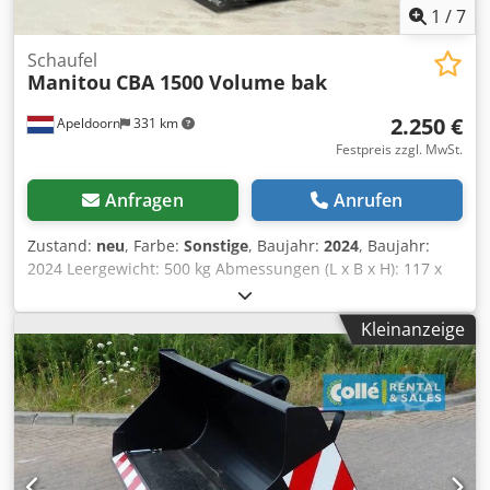
1
/
7
Schaufel
Manitou
CBA 1500 Volume bak
2.250 €
Apeldoorn
331 km
Festpreis zzgl. MwSt.
Anfragen
Anrufen
Zustand:
neu
, Farbe:
Sonstige
, Baujahr:
2024
, Baujahr:
2024 Leergewicht: 500 kg Abmessungen (L x B x H): 117 x
245 x 100 cm Inhalt der Ladeschaufel: 1,5 m³ CE-
Kennzeichnung: ja Allgemeiner Zustand: sehr gut
Kleinanzeige
Technischer Zustand: sehr gut Optischer Zustand: sehr gut
Zustand Dedpfx Adewl Rkkelskr CE-Typ: CE Ungebrauchte
Manitou CBA1500 Getreide schaufel, 2450 mm breit,
Unterschraubmesser, Mehrmals vorhanden