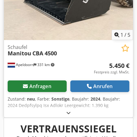
1
/
5
Schaufel
Manitou
CBA 4500
5.450 €
Apeldoorn
331 km
Festpreis zzgl. MwSt.
Anfragen
Anrufen
Zustand:
neu
, Farbe:
Sonstige
, Baujahr:
2024
, Baujahr:
2024 Dedpfsylpq Isx Adlokr Leergewicht: 1.390 kg
Abmessungen (L x B x H): 190 x 270 x 168 cm Einsatz
geeignet für: Radlader Inhalt der Ladeschaufel: 4,5 m³ CE-
Kennzeichnung: ja Allgemeiner Zustand: sehr gut
VERTRAUENSSIEGEL
Technischer Zustand: sehr gut Optischer Zustand: sehr gut