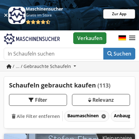
Maschinensucher
Zur App
Gratis im Store
Verkaufen
Suchen
/ ... / Gebrauchte Schaufeln
Schaufeln gebraucht kaufen
(113)
Filter
Relevanz
Baumaschinen
Anbaugerät
Alle Filter entfernen
Kleinanzeige