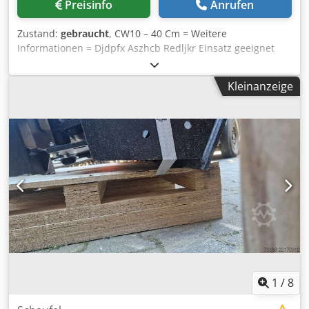
Preisinfo
Anrufen
Zustand:
gebraucht
, CW10 – 40 Cm = Weitere
Informationen = Djdpfx Aszhcb Redljkr Einsatz geeignet
für: Baumaschinen Wenden Sie sich an Miguel Cubas, um
weitere Informationen zu erhalten. = Firmeninformationen
Kleinanzeige
= We are located between Antwerp and Brussels along the
A12 motorway, nearby the port of Antwerp. Opening
hours: Monday till Friday continuously from 8.30 am to
19.00 pm.
1
/
8