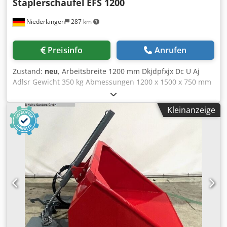
Staplerschaufel
EFS 1200
Niederlangen
287 km
Preisinfo
Anrufen
Zustand:
neu
, Arbeitsbreite 1200 mm Dkjdpfxjx Dc U Aj
Adlsr Gewicht 350 kg Abmessungen 1200 x 1500 x 750 mm
Für Kartoffeln, Zwiebeln, Möhren, Getreide, Dünger und
andere Schüttgüter. Superstabile Ausführung, zum
Kleinanzeige
Aufstecken auf die Staplerzinken, Einfahrtaschen B/H: 180
mm/70 mm, doppelte Gelenkumlenkung, doppelwirkender
Hydraulikzylinder, Schläuche und Kupplungen,
Schneidkante vorne 15 mm, je ein Sichtfenster rechts und
links oben. Schaufelbreite ca. 1200mm Schaufeltiefe ca.
1500 mm Schaufelhöhe ca. 750 mm Einfahrtaschen 70 mm
x 180 mm Gewicht ca. 350 Kg Inhalt ca. 900 Ltr. Hergstellt
in Deutschland, pulverbeschichtet