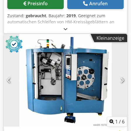
Preisinfo
Anrufen
Zustand:
gebraucht
, Baujahr:
2019
, Geeignet zum
automatischen Schleifen von HM-Kreissägeblättern an
Brust und Rücken in einer Aufspannung. Alle bekannten
Zahngeometrien (Flach-, Wechsel-, Trapezzahn etc.)
Kleinanzeige
können automatisch und in einem Durchlauf geschliffen
werden. Zubehör : Vollverkleidung Naßschliffeinrichtung
Einrichtung für Roboterbetrieb mit automatischer
Beladetür Lader ND 230 Messeinrichtung zum Vermessen
der Sägeblätter Spanteiler-Schleifvorrichtung Stufenlose
Schleifgeschwindigkeit der beiden Schleifspindeln von
1600 – 5500 U/min. Schleifgeschwindigkeit und Schleifweg
je Bearbeitungsfläche am Zahn stufenlos einstellbar.
automatische Zentralschmierung Softwarepaket für
Oszillationsschliff an Span-und Freiwinkel Automatische
Verschlussklappe Automatische Feuerlöscheinrichtung
Elektrostatischer Ölnebelabscheider N281
Einmeßwerkzeug Sägenaufnahme mit Führungsbuchse Ø
16 mm Sägenaufnahme >ø180 Sägenaufnahme mit
1
/
6
Führungsbuchse Ø 16 mm Sägenaufnahme >ø320 Dedpfx