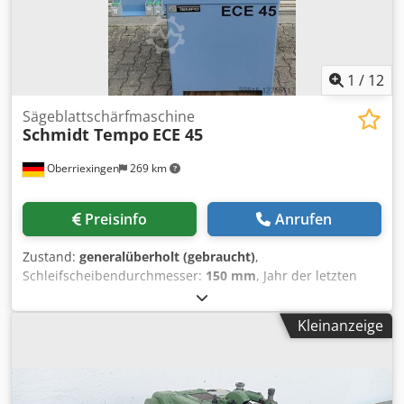
1
/
12
Sägeblattschärfmaschine
Schmidt Tempo
ECE 45
Oberriexingen
269 km
Preisinfo
Anrufen
Zustand:
generalüberholt (gebraucht)
,
Schleifscheibendurchmesser:
150 mm
, Jahr der letzten
Überholung:
2026
, Scheibendurchmesser:
150 mm
,
Leistung des Schleifspindelmotors:
2.200 W
,
Kleinanzeige
Druckluftanschluss:
5 bar
, Maschine wurde komplett
zerlegt, alle Verschleißteile erneuert, neu lackiert -
neuwertiger Zustand. Verkauf erfolgt inclusiver
Funktionsgarantie. Hauptmerkmale: -Zum Nachschärfen