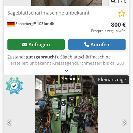
1
/
6
Sägeblattschärfmaschine unbekannt
800 €
Sonneberg
103 km
Festpreis zzgl. MwSt.
Anfragen
Anrufen
Zustand:
gut (gebraucht)
, Sägeblattschärfmaschine
Hersteller: unbekannt Kreissägendurchmesser: bis ca. 200
mm Schleifscheiben: 160 x 15 mm Anschluss: kW Maße
Säge: 320 x 340 x 500 mm Dwsdpfxjy Hgpls Adxsa Maße
Kleinanzeige
Unterschrank: 410 x 410 x 590 mm Zubehör/Ausstattung:
Zustand: gut Gewicht: 100 kg Abmaße: 410 x 410 x 1.100
mm