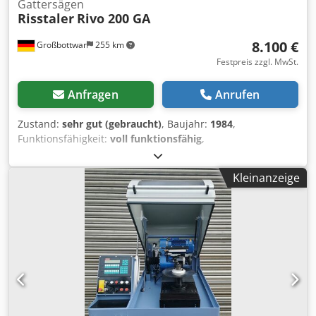
Gattersägen
Risstaler
Rivo 200 GA
8.100 €
Großbottwar
255 km
Festpreis zzgl. MwSt.
Anfragen
Anrufen
Zustand:
sehr gut (gebraucht)
, Baujahr:
1984
,
Funktionsfähigkeit:
voll funktionsfähig
,
Maschinen-/Fahrzeugnummer:
137
, Gesamtbreite:
2.800
mm
, Gesamtlänge:
700 mm
, Gesamthöhe:
1.700 mm
, Art
Kleinanzeige
des Eingangsstroms:
Drehstrom
, Gattersägeband
Schleifautomat Risstaler riv Rivo 200 GA Baujahr 1984
Verschiedene Zahnformen auswählbar Betriebsanleitung
vorhanden Djdowd N Daepfx Adxjwa Vorschub 30 oder 60
Zähne pro min