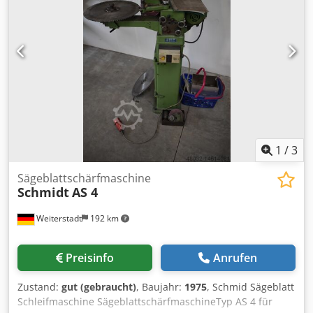
1
/
3
Sägeblattschärfmaschine
Schmidt
AS 4
Weiterstadt
192 km
Preisinfo
Anrufen
Zustand:
gut (gebraucht)
, Baujahr:
1975
, Schmid Sägeblatt
Schleifmaschine SägeblattschärfmaschineTyp AS 4 für