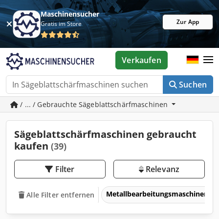
Maschinensucher
Zur App
Gratis im Store
Verkaufen
Suchen
/ ... / Gebrauchte Sägeblattschärfmaschinen
Sägeblattschärfmaschinen gebraucht
kaufen
(39)
Filter
Relevanz
Metallbearbeitungsmaschinen 
Alle Filter entfernen