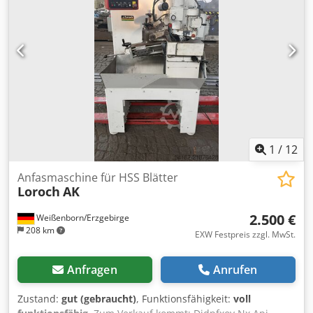
1
/
12
Anfasmaschine für HSS Blätter
Loroch
AK
2.500 €
Weißenborn/Erzgebirge
208 km
EXW Festpreis zzgl. MwSt.
Anfragen
Anrufen
Zustand:
gut (gebraucht)
, Funktionsfähigkeit:
voll