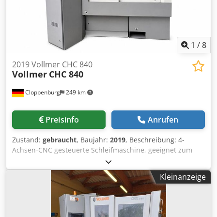
kg Abmessungen L x B x H: 1340 x 1400 x 2000 mm Farbe:
Grün
1
/
8
2019 Vollmer CHC 840
Vollmer
CHC 840
Cloppenburg
249 km
Preisinfo
Anrufen
Zustand:
gebraucht
, Baujahr:
2019
, Beschreibung: 4-
Achsen-CNC gesteuerte Schleifmaschine, geeignet zum
automatischen Schleifen von Zahnbrust und Zahnrücken
an hartmetallbestückten Kreissägeblättern. Zubehör:
Kleinanzeige
Vollverkleidung, Naßschliffeinrichtung intern Automatische
Zentralschmierung, motorische Span- und
Freiwinkelverstellung, Dunstabscheider N183
Dedpjzdinwefx Adxjwa Maschinenlampe