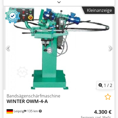
Kreissägeblätter Drm.: 20 - 400 mm für Trennkreissägen
bis Drm.: 550 mm Zahnteilung bis: 22 mm mit Teilscheibe:
Kleinanzeige
28 mm Sägeblattbreite bis: 6,0 mm Schleifscheibe Drm.:
150 mm Drehzahl der Schleifscheibe: 3500 UpM.
Schaltungen stufenlos regelbar: 70 - 200 UpM. Dwedpfx
Aeq S Uwbodxea Antriebsleistung: 0,55 kW - Untergestell -
Schleifscheibe - Zubehör gebraucht
1
/
2
Bandsägenschärfmaschine
WINTER
OWM-4-A
4.300 €
Leipzig
135 km
Festpreis zzgl. MwSt.