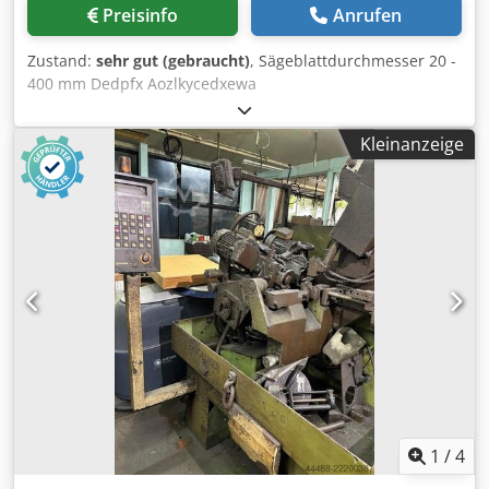
Preisinfo
Anrufen
Zustand:
sehr gut (gebraucht)
, Sägeblattdurchmesser 20 -
400 mm Dedpfx Aozlkycedxewa
Werkstückspindelstockmotor 0,1 kW
Schleifscheibendurchmesser 150 x 30 mm
Kleinanzeige
Gesamtleistungsbedarf 0,4 kW Maschinengewicht ca. 0,1 t
Raumbedarf ca. 0,6 x 0,4 x 1,2 m
1
/
4