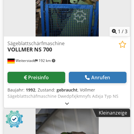
1
/
3
Sägeblattschärfmaschine
VOLLMER
NS 700
Weiterstadt
192 km
Preisinfo
Anrufen
Baujahr:
1992
, Zustand:
gebraucht
, Vollmer
Sägeblattschäfmaschine Dwedpfxjkmnyfs Adxja Typ NS
700 Bauj 1992
Kleinanzeige