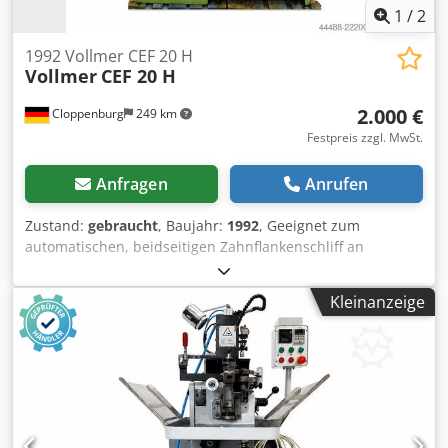
1
/
2
1992 Vollmer CEF 20 H
Vollmer
CEF 20 H
2.000 €
Cloppenburg
249 km
Festpreis zzgl. MwSt.
Anfragen
Anrufen
Zustand:
gebraucht
, Baujahr:
1992
, Geeignet zum
automatischen, beidseitigen Zahnflankenschliff an
hartmetallbestückten Kreissägeblättern. Zubehör:
Naßschliffeinrichtung, Motorische Spanwinkeverstellung, 2
Kleinanzeige
Schleifscheibenaufnahmen, 1 Aufnahmebolzen.
Kreissägeblattaußendurchmesser: 80 bis 1270 mm
Kreissägenbohrungsdurchmesser: 10 - 220 mm Dwsdpfx
Ajzguvwjdxsa Blattdicke: bis 14 mm Zahnteilung: 6-120 mm
Schleifweg: max. 16 mm Spanwinkel : -15° bis +40°
Tangentialfreiwinkel: 0 bis 5° Schleifgeschwindigkeit: 0,5
bis 6 mm/s Schleifscheibdurchmesser: 125 mm