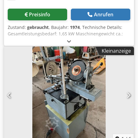
Preisinfo
Anrufen
Zustand:
gebraucht
, Baujahr:
1974
, Technische Details:
Gesamtleistungsbedarf: 1,65 kW Maschinengewicht ca.:
620 kg Dodpswqplkjfx Adxswa
SÄGEBLATTSCHÄRFMASCHINE Maschine nicht komplett -
Kleinanzeige
Schleifspindelmotor fehlt! Verkauf zum Abgabepreis (u.a.
als Ersatzteilspender) *