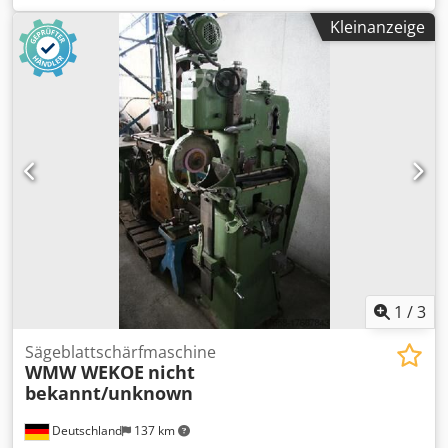
aus dem Jahr 2022 Automatisches Schärfen von Vorder-
Kleinanzeige
und Rückseite für Sägeblätter von 80 bis 840 mm Betrieb
mit Öl und verstärkter Pumpe Absaugung von Ölnebel
Manuelles Löschsystem Auffangwanne unter der Maschine
Vorrichtung zum Schärfen von Stecheisen Dwjdpfxjzpg Uks
Adxja Mehrfacetten-Zahnprofilprogramm (freie
Programmierung) Automatisches, akustisches Nullpunkt-
Erkennungssystem Planscheibenschleifscheibe,
Rückenschleifscheibe, Zentrierringe, automatischer
Sägeblatt-Halter Transport, Lieferung und Schulung
möglich
1
/
3
Sägeblattschärfmaschine
WMW WEKOE
nicht
bekannt/unknown
Deutschland
137 km