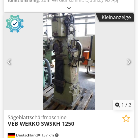
funktionsfähig
, Zum Verkauf kommt: Djdpfxoy Nx Apj
Adxowa 1 Stück gebrauchter Anfasmaschine für HSS
Blätter Herstller: Loroch Typ: AK Blattdurchmesser
Kleinanzeige
min/max: 80/710mm Teilung 3-25mm
Schleifscheibendurchmesser: 200mm Antriebsmotor:
0,55kw Arbeitsgeschwindigkeit: 10-45u/min Kühlmittel
Gewicht: ca. 750kg Kann gern in unserem Lager besichtigt
werden.
1
/
2
Sägeblattschärfmaschine
VEB WERKÖ
SWSKH 1250
Deutschland
137 km