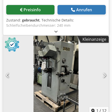
Preisinfo
Anrufen
Zustand:
gebraucht
, Technische Details:
Schleifscheibendurchmesser: 240 mm
Sägeblattdurchmesser: 600 mm Gesamtleistungsbedarf:
1,1 + (0,37 kW) kW Maschinengewicht ca.: 600 kg
Kleinanzeige
SÄGEBLATTSCHÄRFMASCHINE Dedou Ng Edjpfx Adxewa
Maschine führt Schleifvorgang automatisch aus Sägeblatt
wird mechanisch weitergeführt Schleifscheiben Ø max.:
240 mm Antriebsmotor für Vorschub(0,37 KW) Maschine
vorführbar i.D. *
1
/
12