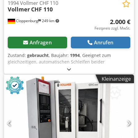
1994 Vollmer CHF 110
Vollmer
CHF 110
2.000 €
Cloppenburg
249 km
Festpreis zzgl. MwSt.
Anfragen
Anrufen
Zustand:
gebraucht
, Baujahr:
1994
, Geeignet zum
gleichzeitigen, automatischen Schleifen beider
Zahnflanken an hartmetallbestückten Kreissägeblättern.
Zubehör: Motorische Spanwinkelverstellung,
Kleinanzeige
Naßschliffeinrichtung, automatische Zentralschmierung,
Maschinenleuchte, 2 Schleifscheibenaufnahmen, 1
Sägeblattaufnahmebolzen. Kreissägen
Außendurchmesser: 80 bis 460 mm Blattdicke: bis 8 mm
Zahnteilung: 6 bis 120 mm Spanwinkel: - 15° bis + 25°
Dwedpfx Adjzgucdoxoa Tangentialfreiwinkel: 0° bis 6°
Radialfreiwinkel: - 4° bis + 6° Schleifscheibendurchmesser:
max. 125 mm Bohrungsdurchmesser: 32 mm
Anschlusswert: ca. 1,1 kW (400 V / 50 Hz) Gewicht: ca. 1150