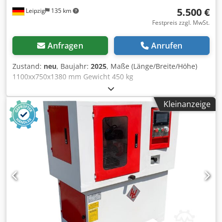
5.500 €
Leipzig
135 km
Festpreis zzgl. MwSt.
Anfragen
Anrufen
Zustand:
neu
, Baujahr:
2025
, Maße (Länge/Breite/Höhe)
1100xx750x1380 mm Gewicht 450 kg
Gesamtleistungsbedarf 0,5 kw Sägeblatt Schärfautomat
MF-127 - für Brust- und Rückenschliff Dsdpfx Aovz
Kleinanzeige
Htnsdxewa - max. Sägeblattdurchmesser 630 mm -
Aufnahmeadapter Ø 20, 22, 25, 30, 50, 60 mm - Drehzahl
Schleifscheibe 3500 U/min - Motor 470 W / 400 V -
Diamantschleifscheibe Ø 125 x 16 x10 mm -
Schleifaggregat +/- 45° links und rechts verstellbar -
Schleifaggregat +/- 45° neigbar - Kühlmitteleinrichtung von
oben mittels Kunststoffgelenkschlauch verhindert ein
Überhitzen der Zähne - Halogenlampe mit verstellbarer
Halterung - gesamte Bedienung von der Vorderseite -
Abmessungen L=1100, B=750, H=1380 mm - Gewicht 450 kg