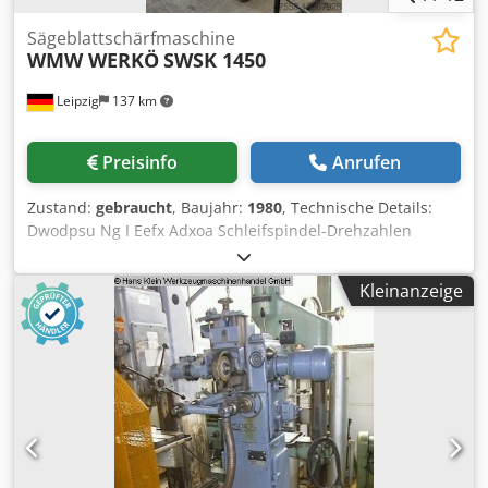
Sägeblattschärfmaschine
WMW WERKÖ
SWSK 1450
Leipzig
137 km
Preisinfo
Anrufen
Zustand:
gebraucht
, Baujahr:
1980
, Technische Details:
Dwodpsu Ng I Eefx Adxoa Schleifspindel-Drehzahlen
stufenlos: 2000 - 2500 U/min Doppelhuebe/Min.: 25; 37; 50;
75; 100 H/min. Schleifkörperdurchmesser: Ø 250 mm
Kleinanzeige
Arbeitshöhe: 1350 mm Gesamtleistungsbedarf: 2,7 kW
Maschinengewicht ca.: 1,0 t Abmessung Maschine ca.
LxBxH: 0,85 x 1,0 x 1,8 m Einsatz zum Scharfschleifen für
mittlerer bis größerer Metallkreissägen von 250 - 1450mm.
Sägeblatt Aufsatz Ø 60 bis Ø 80mm und Welle Ø 31,5mm
Zahnteilung bis 42mm Zahntiefenzustellung über Skala
einstellbar Vorderschneidzahn: abkantbar beiderseits bis
45° und Überhöhung bei Teilung 0,02mm *