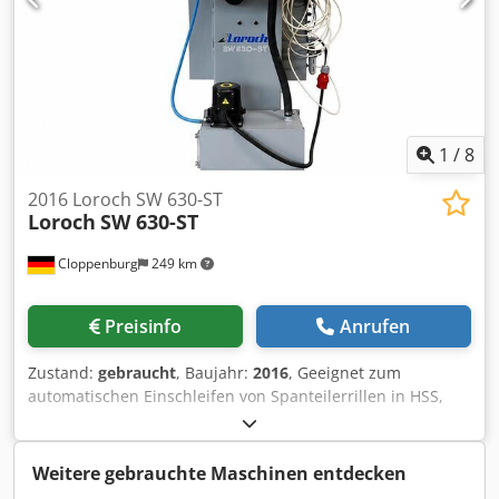
Anschlußwert ca.: 3,6 kW (400 V / 50 Hz) Gewicht ca: 1300
kg Farbe: grün RAL 6011
1
/
8
2016 Loroch SW 630-ST
Loroch
SW 630-ST
Cloppenburg
249 km
Preisinfo
Anrufen
Zustand:
gebraucht
, Baujahr:
2016
, Geeignet zum
automatischen Einschleifen von Spanteilerrillen in HSS,
Segmentkreissägen und HM Sägen. Zubehör: Steuerung
für automatischen Versatz der Schleifspindel,
Naßschliffeinrichtung, Dwodpfx Adoza Eahsxoa stufenlos
Weitere gebrauchte Maschinen entdecken
regelbare Arbeitsgeschwindigkeit, Maschinenleuchte, 1