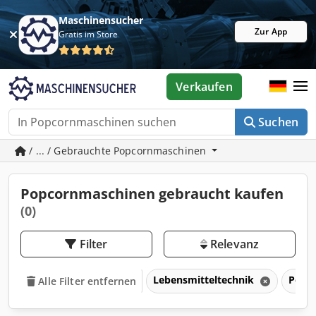
Maschinensucher
Zur App
Gratis im Store
Verkaufen
Suchen
/ ... / Gebrauchte Popcornmaschinen
Popcornmaschinen gebraucht kaufen
(0)
Filter
Relevanz
Lebensmitteltechnik
Popc
Alle Filter entfernen