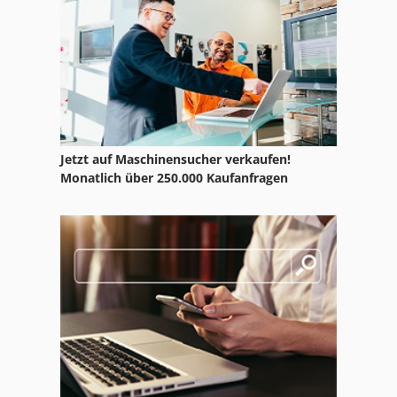
Gl 172
Hsc 20 Linear
Ka 77
Kgs 1670
Jetzt auf Maschinensucher verkaufen!
Kombi Maschine
Monatlich über 250.000 Kaufanfragen
Lm
Maschinentransporter
Nc Teilapparat
Neophot 2
Ng 200
Partyservice Ausstattung