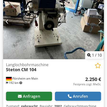
Dkedpfx Aezk Ni Tofxjr Arbeitstischbreite: 315 mm
Absaugstutzendurchmesser: 90 mm Abgabeleistung: 2,2
kW Anschlussspannung: 400 V Netzfrequenz: 50 Hz Maße:
1.290 × 980 × 1.270 mm Gewicht: 260 kg Verfügbarkeit:
kurzfristig Lagerort: Röllbach
1
/
10
Langlochbohrmaschine
Steton
CM 104
2.250 €
Flörsheim am Main
192 km
Festpreis zzgl. MwSt.
Anfragen
Anrufen
Zustand:
gebraucht
, Baujahr:
2002
, Gebrauchtmaschine