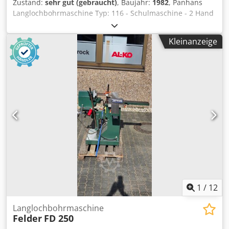
Zustand:
sehr gut (gebraucht)
, Baujahr:
1982
, Panhans
Langlochbohrmaschine Typ: 116 - Schulmaschine - 2 Hand
- Bedienung Dübellochbohreinrichtung: Teilung 16, 22 25,
32 Bohrtiefe: 145 mm Langlochlänge: 240 mm Dksdpjx
Kleinanzeige
Nrhrefx Afxor Höhenverstellweg: 135 mm Motorleistung:
1,5kW Drehzahl: 2800 U/min Niederhalter: manuell
Absauganschluss: 100 mm Maschinenlänge: 1280 mm
Maschinenbreite: 960 mm Gewicht: 300 kg Standort: ab
Lager 54634 Bitburg - sofort verfügbar -
1
/
12
Langlochbohrmaschine
Felder
FD 250