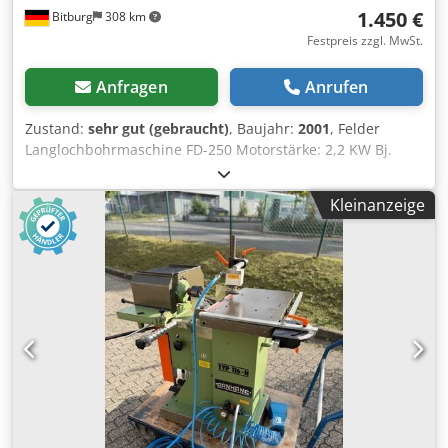
1.450 €
Bitburg
308 km
Festpreis zzgl. MwSt.
Anfragen
Anrufen
Zustand:
sehr gut (gebraucht)
, Baujahr:
2001
, Felder
Langlochbohrmaschine FD-250 Motorstärke: 2,2 KW Bj.
2001 Höhenverstellung über Handrad Dedpfx Asyvv
Ngefxokr Hebelbedienung 2 Manuelle Spanner Einige
Kleinanzeige
Langlochfräser Standort: ab Lager 54634 Bitburg - sofort
verfügbar -