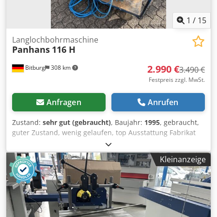
1
/
15
Langlochbohrmaschine
Panhans
116 H
2.990 €
Bitburg
308 km
3.490 €
Festpreis zzgl. MwSt.
Anfragen
Anrufen
Zustand:
sehr gut (gebraucht)
, Baujahr:
1995
, gebraucht,
guter Zustand, wenig gelaufen, top Ausstattung Fabrikat
Panhans Typ 116H Baujahr 1995 Masch.-Nr. 640 GS-
holzstaubgeprüft 2-Hebelbedienung Bohrfutter 20 mm
Kleinanzeige
Dübelbohreinrichtung mit 4 Stück Raster
Gehrungsanschlag 45° stufenlos schwenkbar fahrbar
Werkstückspanner pneumatisch 2 Stück Pneumatische
Höhenverstellung mit Fusspedal Absauganschluss D 100
mm Platzbedarf ca. 950 mm x 1000 mm x 1300 mm
Gewicht ca. 200 kg Dkedpfx Aoxgu Uasfxsr Lagerort 54634