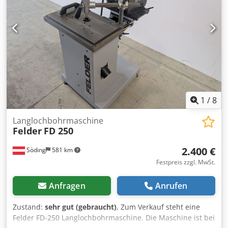
1
/
8
Langlochbohrmaschine
Felder
FD 250
2.400 €
Söding
581 km
Festpreis zzgl. MwSt.
Anfragen
Anrufen
Zustand:
sehr gut (gebraucht)
, Zum Verkauf steht eine
Felder FD-250 Langlochbohrmaschine. Die Maschine ist bei