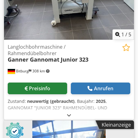
1
/
5
Langlochbohrmaschine /
Rahmendübelbohrer
Ganner Gannomat
Junior 323
Bitburg
308 km
Preisinfo
Anrufen
Zustand:
neuwertig (gebraucht)
, Baujahr:
2025
,
GANNOMAT "JUNIOR 323" RAHMENDÜBEL- UND
LANGLOCHBOHRMASCHINE komplett in
Standardausführung gemäß Preisliste 01/22/D mit: -
Kleinanzeige
Präzisions-Spannzangenfutter für Spannzangen ER 40 Ø 3-
26 mm. inkl. Spannzangen Ø 10 / 13 / 16 / 20 - Motor 1,5