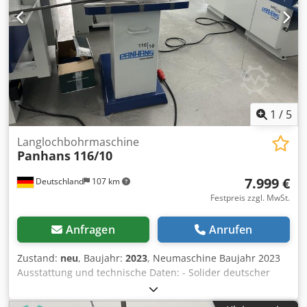
Bitburg, frei verladen, unverpackt Übergabe im Istzustand
wie besichtigt ohne Garantie und Gewährleistung
1
/
5
Langlochbohrmaschine
Panhans
116/10
7.999 €
Deutschland
107 km
Festpreis zzgl. MwSt.
Anfragen
Anrufen
Zustand:
neu
, Baujahr:
2023
, Neumaschine Baujahr 2023
Ausstattung und technische Daten: - Solider deutscher
Maschinenbau - Professionelles Langlochfräsen und
präzises Dübelbohren feststehender Tisch, leichtgängiger