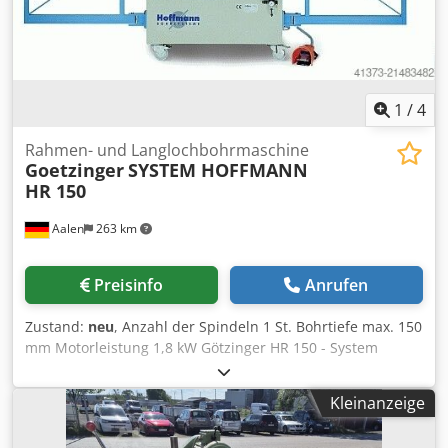
1
/
4
Rahmen- und Langlochbohrmaschine
Goetzinger
SYSTEM HOFFMANN
HR 150
Aalen
263 km
Preisinfo
Anrufen
Zustand:
neu
, Anzahl der Spindeln 1 St. Bohrtiefe max. 150
mm Motorleistung 1,8 kW Götzinger HR 150 - System
Hoffmann ----- Die Maschine, die Ihnen höchste Präzision
bei Bohren in zwei Ebenen garantiert. Rahmen- und
Kleinanzeige
Langlochbohrmaschine, ermöglicht Bohren in zwei Ebenen
bei einer Aufspannung. - durchdachtes, exaktes und