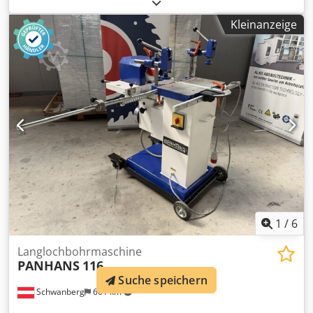
uns im Haus als Ausstellungsmaschine im Einsatz. Somit
als neuwertig zu bezeichnen mit voller Garantie /
Kleinanzeige
Gewährleistung. Technische Daten: Dsdpfx Afezgr Drjxekr -
Bohrhöhenverstellung mit Handrad 130 mm - Tischgröße:
550 x 300 mm (erweiterbar mit Tischverlängerungen) -
Bohrlänge 250 mm / Bohrtiefe 160 mm - Niederhalter und
90° Anschlag - 3 PS (2,2 kW) Motor 400 Volt Die Maschine
steht in A-8561 Söding und kann jederzeit während
unserer Öffnungszeiten begutachtet werden.
Zwischenverkauf vorbehalten! Info Tel.: 03137-3109
Verwandte Begriffe: Langloch, Bohrmaschine,
Dübelbohrmaschine Referenz: R-D1618
1
/
6
Langlochbohrmaschine
PANHANS
116
Suche speichern
Schwanberg
601 km