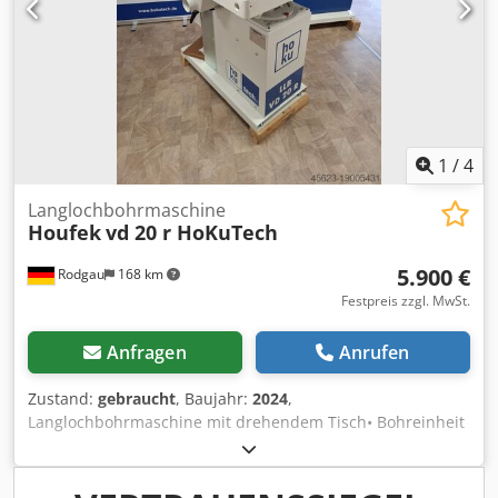
1
/
4
Langlochbohrmaschine
Houfek
vd 20 r HoKuTech
5.900 €
Rodgau
168 km
Festpreis zzgl. MwSt.
Anfragen
Anrufen
Zustand:
gebraucht
, Baujahr:
2024
,
Langlochbohrmaschine mit drehendem Tisch• Bohreinheit
drehbar• 2 x Exzenterspanner• Höhenanzeige•
Mechanische Dübeleinrichtung (16-22-25-32 mm
Lochabstand)• 2 Geschwindigkeiten: 1440 / 2880 U/min•