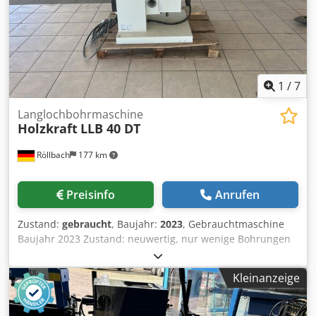
1
/
7
Langlochbohrmaschine
Holzkraft
LLB 40 DT
Röllbach
177 km
Preisinfo
Anrufen
Zustand:
gebraucht
, Baujahr:
2023
, Gebrauchtmaschine
Baujahr 2023 Zustand: neuwertig, nur wenige Bohrungen
durchgeführt Ausstattung und technische Daten:
Spindeldrehzahl: 3.000 U/min Bohrbreite: 240 mm Max.
Kleinanzeige
Bohrtiefe bei 90°: 180 mm Bohrkopfhöhenverstellung: 160
mm Werkzeugspannbereich: 0 ? 20 mm
Arbeitstischdrehung: ±60° Arbeitstischlänge: 565 mm