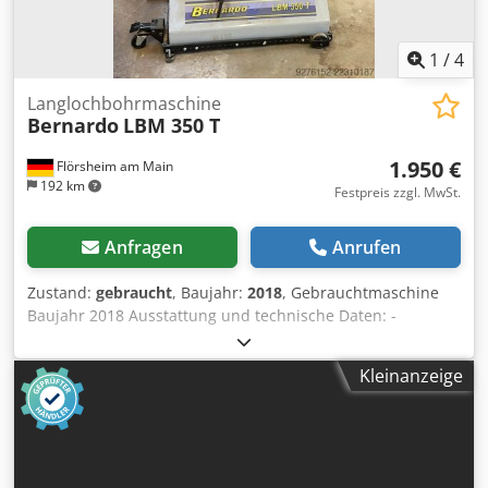
1
/
4
Langlochbohrmaschine
Bernardo
LBM 350 T
1.950 €
Flörsheim am Main
192 km
Festpreis zzgl. MwSt.
Anfragen
Anrufen
Zustand:
gebraucht
, Baujahr:
2018
, Gebrauchtmaschine
Baujahr 2018 Ausstattung und technische Daten: -
Zustellung der Bohrtiefe erfolgt über wartungsfreie
Linearführung - Effizientes und wirtschaftliches Arbeiten
Kleinanzeige
durch das Schnellhubsystem, mühevolles Kurbeln entfällt
- Leichtgängige und stufenlos verfahrbares Bohraggregat -
Höhenverstellung mit Feineinstellung und
Gasdruckzylinder für den Gewichtsausgleich - Querweg-
und Höhenverstellung mit Skalen und verstellbaren