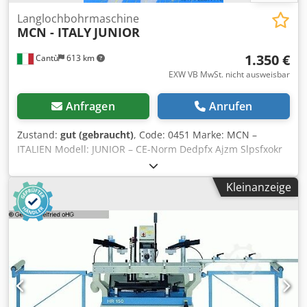
Langlochbohrmaschine
MCN - ITALY
JUNIOR
1.350 €
Cantù
613 km
EXW VB MwSt. nicht ausweisbar
Anfragen
Anrufen
Zustand:
gut (gebraucht)
, Code: 0451 Marke: MCN –
ITALIEN Modell: JUNIOR – CE-Norm Dedpfx Ajzm Slpsfxokr
Nutfräse für Möbel, Tischlerarbeiten, Möbel nach Maß,
Türen, Regale und diverse Anwendungen – CE-Norm
Kleinanzeige
Technische Daten: Tischlänge 530 mm Tischbreite 230 mm
Tischhöhe über dem Boden 800 mm Maximale Nutlänge
200 mm Maximale Nuttiefe 150 mm Vertikaler Spindelhub
200 mm Spindelaufnahme 16 mm Spindeldrehzahl 2800
U/min Motorleistung 2 PS Pneumatisches
Spannvorrichtung für Werkstücke Gewicht kg 160