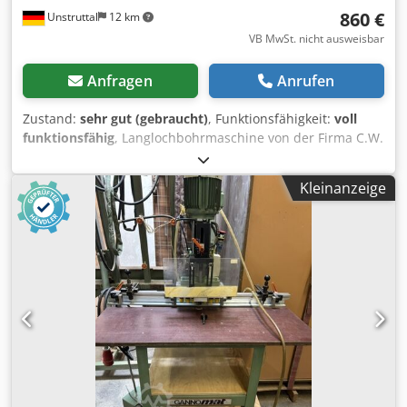
860 €
Unstruttal
12 km
VB MwSt. nicht ausweisbar
Anfragen
Anrufen
Zustand:
sehr gut (gebraucht)
, Funktionsfähigkeit:
voll
funktionsfähig
, Langlochbohrmaschine von der Firma C.W.
Kreher aus Olbernhau Typ LBFM sehr guter Zustand damit
können Langlöcher gefräst und Dübellöcher gebohrt
Kleinanzeige
werden 380V, 1500W Rechtsdrehend der Motor ist neu
fräst und bohrt sehr gut und sauber mit 2
Drehzahlbereichen die durch einfaches und schnelles
Umlegen des Keilriemens gewechselt werden können alles
funktioniert einwandfrei die Maschine wird von uns
persönlich deutschlandweit für 220 Euro ausgeliefert und
vorgeführt, dadurch haben Sie beim Kauf kein Risiko ideal
für die Produktion von Möbeln, Türen, Treppen und
ähnlichen Sachen da mit der Bohrmaschine auch sehr
langsame Drehzahlen möglich sind, haben die Bohrer
hohe Standzeiten, sie glühen auch bei Hartholz nicht aus,
das ist gerade bei größeren Durchmessern ein großer