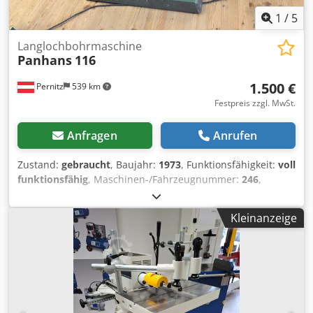
1
/
5
Langlochbohrmaschine
Panhans
116
1.500 €
Pernitz
539 km
Festpreis zzgl. MwSt.
Anfragen
Anrufen
Zustand:
gebraucht
, Baujahr:
1973
, Funktionsfähigkeit:
voll
funktionsfähig
, Maschinen-/Fahrzeugnummer:
246
,
Bohrtiefe:
145 mm
, Größe des Bohrfutters:
20 mm
,
Gesamtgewicht:
220 kg
, Leistung:
2 kW (2,72 PS)
, Panhans
Kleinanzeige
Langlochbohrmaschine Typ Nr. 116 Dsdpfxszkqg Ho Afxokr