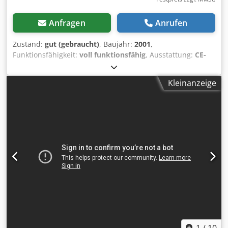
Anfragen
Anrufen
Zustand:
gut (gebraucht)
, Baujahr:
2001
,
Funktionsfähigkeit:
voll funktionsfähig
, Ausstattung:
CE-
Kennzeichnung
, Durchlaufbohrmaschine, NC-gesteuert,
mit Bohrbalken rechts, links, 4 oben, 7 unten Bohrbalken.
Kleinanzeige
Dedpfx Agoy U H R Ee Dokr