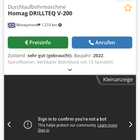
Durchlaufbohrmaschine
Homag
DRILLTEQ V-200
Moneymore
1.210 km
Preisinfo
Anrufen
Zustand:
sehr gut (gebraucht)
, Baujahr:
2022
,
Spezifikation: Vertikaler Bohrblock mit 13 Spindeln
Horizontaler Bohrblock mit 4 Spindeln in X-Richtung
Dedpszdki Uofx Ag Dokr Horizontaler Bohrblock mit 2
Kleinanzeige
Spindeln in Y-Richtung Nutfräse Sägeblatt D=100 mm
Plausibilitätsprüfung 10 kW Werkzeugwechselspindel
Werkzeugwechsler mit 4 Positionen Werkstücklänge max.
200–3050 mm Werkstückbreite 70–850 mm Werkstückdicke
8–56 mm Powertouch-Bildschirm Woodwop für die
Maschine Energiesparmodus