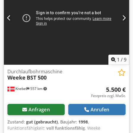
1
/
9
Durchlaufbohrmaschine
Weeke
BST 500
5.500 €
Knebel
557 km
Festpreis zzgl. MwSt.
Anfragen
Anrufen
Zustand:
gut (gebraucht)
, Baujahr:
1998
,
Funktionsfähigkeit:
voll funktionsfähig
, Weeke