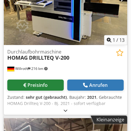
Horizont. Bohrsupporte Djdpfozk Eulsx Ag Dekr Die CNC-
Steuerung kontrolliert die Bewegung (Achse Y) der
Anschläge
1
/
13
Durchlaufbohrmaschine
HOMAG
DRILLTEQ V-200
Willroth
216 km
Preisinfo
Anrufen
Zustand:
sehr gut (gebraucht)
, Baujahr:
2021
, Gebrauchte
HOMAG Drillteq V-200 - Bj. 2021 - sofort verfügbar
Dkodpfxszdvuvj Ag Der - Top Zustand - Werkzeuge können
mitgeliefert werden gegen Aufpreis. Bei Fragen gerne
Kleinanzeige
melden.