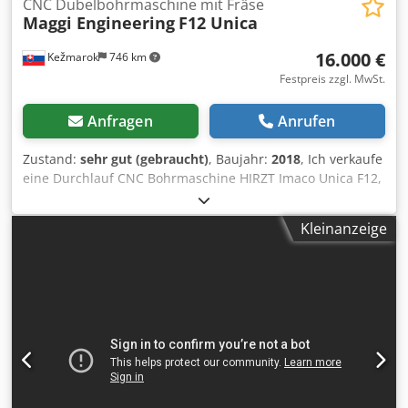
CNC Dubelbohrmaschine mit Fräse
Maggi Engineering
F12 Unica
16.000 €
Kežmarok
746 km
Festpreis zzgl. MwSt.
Anfragen
Anrufen
Zustand:
sehr gut (gebraucht)
, Baujahr:
2018
, Ich verkaufe
eine Durchlauf CNC Bohrmaschine HIRZT Imaco Unica F12,
Baujahr 2018. Neumaschine aus Showroom ! Dkedjy U
Eluspfx Ag Djr Konfigurazion: Fräsmotor 2,2kW / 18.000
Kleinanzeige
rpm 12 + 4 + 4 Stk. Bohrspindels Rillensäge 1 Stk.
Zuruckfoerderung die scheibt die Elementen zuruck zu
Bedienperson oder hinten als die Durchlaufmaschine.
Max. Arbeitsbreite 1200mm Max. Elementhohe 40mm
Zusammengroesse: 2600 x 1300mm Zusammengewicht:
1650 kg. Mit volle Dokumentazion und CE. Werkzeuge
inklusiv und programmiert. Sehr guter Zusand. Verfugbar
gleich.