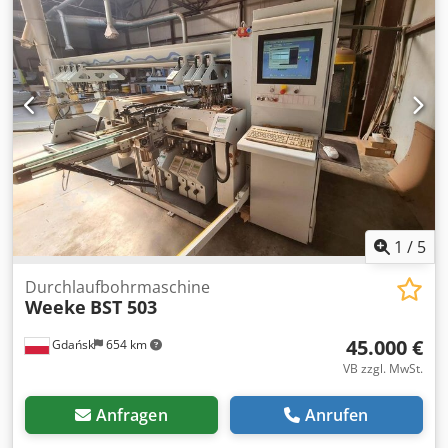
1
/
5
Durchlaufbohrmaschine
Weeke
BST 503
45.000 €
Gdańsk
654 km
VB zzgl. MwSt.
Anfragen
Anrufen