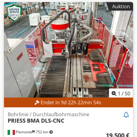
Auktion
1
/
50
Endet in
9
d
22
h
22
min
52
s
Bohrlinie / Durchlaufbohrmaschine
PRIESS
BMA DLS-CNC
Piemonte
752 km
19.500 €