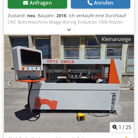
Anfragen
Anrufen
Zustand:
neu
, Baujahr:
2018
, Ich verkaufe eine Durchlauf
CNC Bohrmaschine Maggi Boring Evolution 1000 Router,
Baujahr 2018. Neumaschine aus Showroom ! Dkedpfjy U Er
Uox Ag Dor Konfigurazion: Fräsmotor 3,3kW / 24.000 rpm
Kleinanzeige
11 + 4 + 2 Stk. Bohrspindels Rillensäge 1 Stk.
Zuruckfoerderung die scheibt die Elementen zuruck zu
Bedienperson oder hinten als die Durchlaufmaschine.
Max. Arbeitsbreite 1000mm Max. Elementhohe 60mm
Zusammengroesse: 2200 x 1400mm / Nur 3m2 !
Zusammengewicht: 1350 kg. Mit volle Dokumentazion und
CE. Werkzeuge inklusiv und programmiert. Sehr guter
Zusand. Verfugbar gleich.
1
/
25