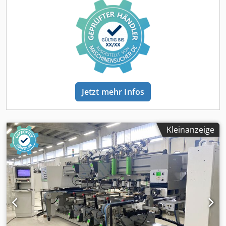
Bohrer Unterkategorie 2: Bohrer Beschreibung BOHRER
MIT MAGAZIN FÜR 8 BOHRER, ZWEI VORNE RECHTS UND
LINKS, 3 OBEN UND 3 HINTEN Jahr: 2024 Die Maschine
kann mit Bohrköpfen ausgestattet werden, wir fertigen
auch Köpfe mit unterschiedlichem Abstand und
unterschiedlicher Anzahl von Bohrspindeln. Nach
individuellen Bedürfnissen
Jetzt mehr Infos
Kleinanzeige