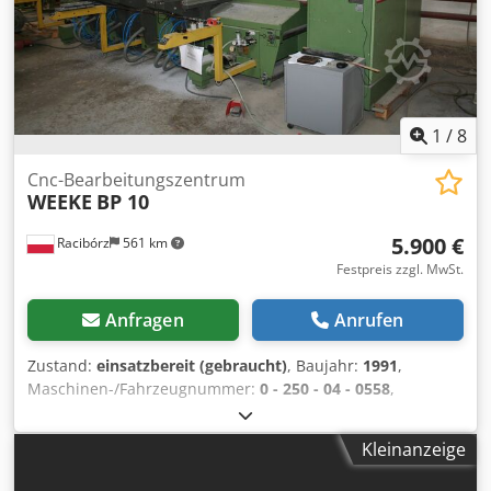
die Korpusmöbelproduktion. Die Maschine kann nach
Absprache besichtigt werden.
1
/
8
Cnc-Bearbeitungszentrum
WEEKE
BP 10
5.900 €
Racibórz
561 km
Festpreis zzgl. MwSt.
Anfragen
Anrufen
Zustand:
einsatzbereit (gebraucht)
, Baujahr:
1991
,
Maschinen-/Fahrzeugnummer:
0 - 250 - 04 - 0558
,
Technische Daten: Arbeitsbereich X 2.500 mm
Arbeitsbereich Y 800 mm Arbeitsbereich Z 40 mm Anzahl
Kleinanzeige
der Frässpindeln 2 Vertikale Bohrspindeln 16 Bohrspindeln
in der X-Achse 2 Bohrspindeln in der Y-Achse 1