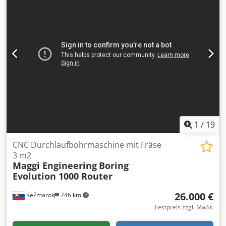
Vakuumpumpe Maschinentisch Verfahrtisch
Dkedpjrwmwfefx Ag Der Gewicht ca. 3.500 kg CNC-Bohr-
und Fräszentrum WEEKE BP 10, Baujahr 1991.
Plattenfläche 5.200 x 1.500 mm. Bearbeitungsbereich 2.500
x 800 mm, 16 vertikale Bohrstationen, 1 Nutsäge, 2
Fräsaggregate, Stützplattenhandrad und
Hydraulikaggregat. Im Jahr 2016 wurde auf Linux CNC 3D
umgestellt - neuer Computer, neuer Monitor, neue
Software.
1
/
19
CNC Durchlaufbohrmaschine mit Fräse
3 m2
Maggi Engineering
Boring
Evolution 1000 Router
26.000 €
Kežmarok
746 km
Festpreis zzgl. MwSt.