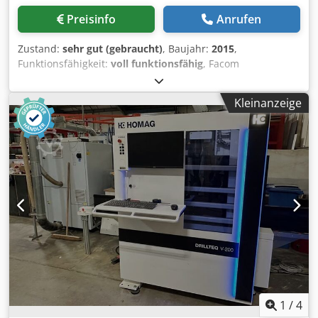
Preisinfo
Anrufen
Zustand:
sehr gut (gebraucht)
, Baujahr:
2015
,
Funktionsfähigkeit:
voll funktionsfähig
, Facom
Durchlaufbohrmaschine Through-hole drill F-V3R-2L-
3F+2TAGR1 gebraucht, Baujahr 2015 Marke: Facom
Kleinanzeige
foratrice Modell: Through-hole drill f-v3r-2l-3f+2tagr1
Beschreibung: Durchlaufbohrmaschine F-V3R-2L-
3F+2TAGR1 Alle Köpfe und Sägen sind auf Schrauben
mechanisch einstellbar, mechanische Uhren vorhanden.
Bohrtiefe wird elektronisch gesteuert. Minimale
Werkstücklänge 300–350 mm Maximal: 2000 mm
Automatischer Vorschub Bsbtt Sov U Uw Ujx Nteda
Beidseitiges Sägen mit Winkeleinstellung Beidseitiges
Bohren mit Winkelverstellung 3 Bohrköpfe oben + 2 Rollen
+ 2 hinten Alle Köpfe mit Winkelverstellung Elektronische
Positionsanzeigen Ein Video kann ich per WhatsApp
senden Die Maschine ist funktionsfähig, angeschlossen,
kann vor Ort getestet werden Dkedpsx Rd Eljfx Ag Dor
Baujahr: 2015
1
/
4