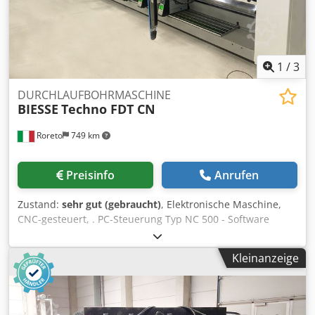
1
/
3
DURCHLAUFBOHRMASCHINE
BIESSE
Techno FDT CN
Roreto
749 km
Preisinfo
Anrufen
Zustand:
sehr gut (gebraucht)
, Elektronische Maschine,
CNC-gesteuert, . PC-Steuerung Typ NC 500 - Software
Tooling System Nr. 2 Durchlauf motorisierte conveyoring
Bänder - Vorschubgeschwindigkeit (m/min) 35 - 75 ca. Max.
Kleinanzeige
Arbeitbreite (mm) 3200 - Min. arbeitbreite (mm) 215 Nr. 2
Horizontalen Bohrsupporten N° 2 Bohreinheiten für jeder
horizontale Bohrsupport (11 Spindeln für jede
Bohreinheite) Dkedeyyw S Repfx Ag Der Nr. 5 Unteren