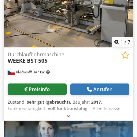
Vertikale WerkstückSpanner Spänenabtransportband
Bürstmaschine Max. Arbeitsbreite: 800 mm Max.
Gesamtanschlusswert (Kw) 35
Bearbeitungsbreite: 800 mm Max. Bearbeitungslänge:
2.500 mm Bürstendurchmesser: 160 mm Rollenförderer
Max. Plattenbreite: 800 mm Max. Plattenlänge: 2.500 mm
Plattenvorschub: Motorisiertes Band
1
/
7
Durchlaufbohrmaschine
WEEKE
BST 505
Křečkov
347 km
Preisinfo
Anrufen
Zustand:
sehr gut (gebraucht)
, Baujahr:
2017
,
Funktionsfähigkeit:
voll funktionsfähig
, - Arbeitsmasse
max: 2500x1000x60mm - Motorenabstand: 160mm-576mm
- Supportsabstand min: 128mm Konfiguration: - 2x
Bohrsupport Horizontal, 1,5kW; 2x Bohrkopf je 21x Spindel
- 4x Bohrsupport Vertikal unten, 1,5kW; 8x Bohrkopf je 11x