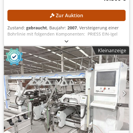
Zur Auktion
Zustand:
gebraucht
, Baujahr:
2007
, Versteigerung einer
Bohrlinie mit folgenden Komponenten: PRIESS EIN-Igel
(Vertikales Lagersystem) PRIESS BAT-DTW-CNC PRIESS BAT-
DTW-CNC PRIESS BMA DLS-CNC WANDRES CVT 05/1000
Kleinanzeige
PRIESS Fördersystem TECHNISCHE DETAILS Vertikales
Lagersystem Max. Plattenbreite: 500 mm Max.
Plattenlänge: 1.500 mm CNC-Bohrmaschine
Bearbeitungsart: Bohren Arbeitsbereich X-Achse: 2.500
mm Arbeitsbereich Y-Achse: 800 mm Max.
Plattendurchlass: 26 mm Anzahl Bohreinheiten: 4
Gesamtanzahl Bohrspindeln: 88 Bohreinheit 1 Position:
Oben Vertikale Bohrspindeln: 23 Bohreinheit 2 Position:
Oben Vertikale Bohrspindeln: 23 Bohreinheit 3 Position:
Unten Vertikale Bohrspindeln: 12 Bohreinheit 4 Position:
Unten Vertikale Bohrspindeln: 20 CNC-Bohr- und
Dübeleintreibmaschine (Priess BAT-DTW-CNC)
Bearbeitungsart: Bohren und Einsetzen Arbeitsbereich X-