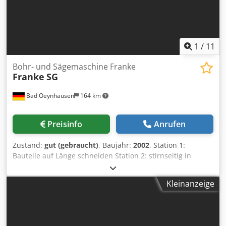
1
/
11
Bohr- und Sägemaschine Franke
Franke
SG
Bad Oeynhausen
164 km
Preisinfo
Anrufen
Zustand:
gut (gebraucht)
, Baujahr:
2002
, Station 1:
Bauteile auf Länge schneiden Station 2: stirnseitig in
Rastermaßen 27, 32 oder 60 mm, 95 mm tief gebohrt
Station 3: stirnseitig mit einer weiteren Bohrung bohren
Kleinanzeige
oder die Bohrungen aus Station 1 werden ausgeblasen
Station 4: Prüfung der Durchbiegung Dkodpfx Aey Hv Uqeg
Dor Bearbeitung von Leisten: mit einer Länge zwischen ca.
400/450 mm bis ca. 2500 mm ist möglich