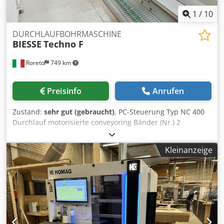
1
/
10
DURCHLAUFBOHRMASCHINE
BIESSE
Techno F
Roreto
749 km
Preisinfo
Anrufen
Zustand:
sehr gut (gebraucht)
, PC-Steuerung Typ NC 400
Durchlauf motorisierte conveyoring Bänder (Nr.) 2
Horizontalen Bohrsupporte (Nr.) 2 Bohreinheiten für jeder
horizontale Bohrsupport (Nr.) 2 Spindeln für jede
Kleinanzeige
horizontale Bohreinheiten (Nr.) 10 Max. Arbeitbreite (mm)
3200 - Min. arbeitbreite (mm) 205 (ca.) Unteren Vertikalen
Bohrsupporte (Nr.) 4 Bohreinheiten für jeder Unteren
Vertikalen Bohrsupporte (Nr.) 2 Oberen Vertikale
WerkstückSpanner (Nr.) 2 Digitalanzeige der
Positionsdaten (Acshe) Gesamtanschlusswert (Kw) 23.7 Die
CNC-Steuerung kontrolliert die Bewegung (X-Achse)