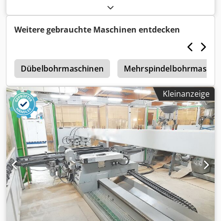
Preis versteht sich zzgl. MwSt. Dksdpfxjwtnluo Ag Dor
Weitere gebrauchte Maschinen entdecken
0
Dübelbohrmaschinen
Mehrspindelbohrmaschi
Kleinanzeige