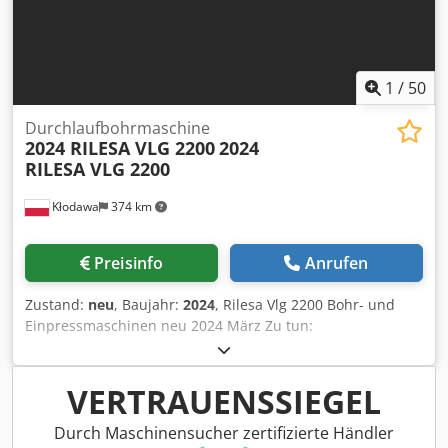
1
/
50
Durchlaufbohrmaschine
2024 RILESA VLG 2200
2024
RILESA VLG 2200
Kłodawa
374 km
Preisinfo
Anrufen
Zustand:
neu
, Baujahr:
2024
, Rilesa Vlg 2200 Bohr- und
Einpressmaschinen neu 2024 März Zu tun:
Dsdpfxogbpmhj Ag Dskr Riles Modell: Vlg 2200
Beschreibung: Zustand: Krankheit: neu Jahr: 2023 Starttyp:
vereinbart werden Versandkosten: Kundenschutz
VERTRAUENSSIEGEL
Lieferbedingungen: EIGENE SAMMLUNG Kategorie:
Werkzeugmaschinenausrüstung in Polen Unterkategorie:
Durch Maschinensucher zertifizierte Händler