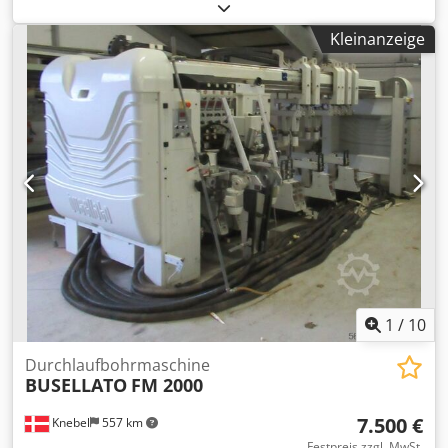
Durchlaufbohrmaschine BST 500, Bohraggregate rechts
und links, 5 Stück unten, keine oben. 5 Stück
Kleinanzeige
Bohrmaschinen auf Lager. Verkauf einzeln. Dsdpfxezb El
He Ag Djkr
1
/
10
Durchlaufbohrmaschine
BUSELLATO
FM 2000
7.500 €
Knebel
557 km
Festpreis zzgl. MwSt.