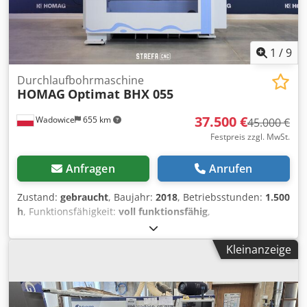
1
/
9
Durchlaufbohrmaschine
HOMAG
Optimat BHX 055
37.500 €
Wadowice
655 km
45.000 €
Festpreis zzgl. MwSt.
Anfragen
Anrufen
Zustand:
gebraucht
, Baujahr:
2018
, Betriebsstunden:
1.500
h
, Funktionsfähigkeit:
voll funktionsfähig
,
Maschinen-/Fahrzeugnummer:
0-250-11-2763
,
Gebrauchtes Bohrzentrum Optimat BHX 055
Kleinanzeige
Festeingebaute Funktionen: □ Horizontales Bohraggregat
mit 4 Spindeln (X-Achse) □ Horizontales Bohraggregat mit 2
Spindeln (Y-Achse) □ Bohrkopf mit 13 Spindeln □
Nutenfräse D=100 mm (X-Richtung) □ Anschlagzylinder zur