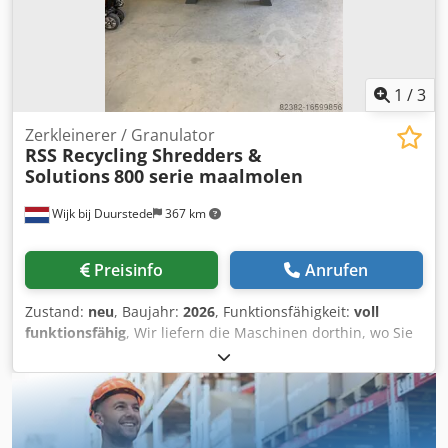
möglich. Lieferung nach Absprache. Rufen Sie uns an oder
schreiben Sie uns zur Beratung oder bei Fragen. Bitte
geben Sie Ihren Namen, Firmennamen und eine korrekte
Telefonnummer an. Ohne diese Daten kann RSS Recycling
Shredders and Solutions nicht reagieren.
1
/
3
Zerkleinerer / Granulator
RSS Recycling Shredders &
Solutions
800 serie maalmolen
Wijk bij Duurstede
367 km
Preisinfo
Anrufen
Zustand:
neu
, Baujahr:
2026
, Funktionsfähigkeit:
voll
funktionsfähig
, Wir liefern die Maschinen dorthin, wo Sie
sie haben wollen, und installieren sie, wenn Sie es
wünschen, in gegenseitigem Einvernehmen. Optional:
Austragselement aus Edelstahl, Vorratssilo aus Edelstahl,
Gebläse, Rohrleitungen ca. 3 Meter. Schleifer 800 Serie 22
kW oder 37 kW Konfiguration mit 3 x 2 Messersätzen.