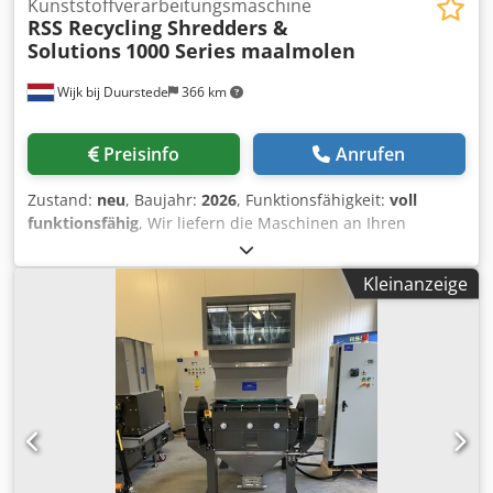
Kunststoffverarbeitungsmaschine
RSS Recycling Shredders &
Solutions
1000 Series maalmolen
Wijk bij Duurstede
366 km
Preisinfo
Anrufen
Zustand:
neu
, Baujahr:
2026
, Funktionsfähigkeit:
voll
funktionsfähig
, Wir liefern die Maschinen an Ihren
Wunschort und installieren diese auf Wunsch in
Absprache. Dksdpfxog Ainqs Al Njr Optional: Edelstahl-
Kleinanzeige
Auslauf, Edelstahlsilo, Gebläse, Rohrleitungen ca. 3 Meter.
Mahlmühle 1000er Serie 45 kW, 3 x 10 Messersätze oder
auf Wunsch 5 x 2 Rotor-Konfiguration (abgebildet: Heavy-
Duty-Rotorsatz und Standard 3x2 Satz) 2 x Statoren
Siebdeck nach Ihrem Wunsch Produktauslauf und
Lagerung in verschiedenen Kombinationen besonders
günstig erhältlich Motorleistung anpassbar. Weitere
Anpassungen wie z. B. Rotoränderungen, mehr Messer
(z.B. 5 Messerreihen) oder Heavy-Duty-Ausführung