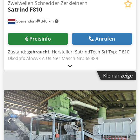
Zweiwellen Schredder Zerkleinern
Satrind
F810
Soerendonk
340 km
Preisinfo
Anrufen
Zustand:
gebraucht
, Hersteller: SatrindTech Srl Typ: F 810
Dkodpfx Alowvk A Us Ner Masch.Nr.: 65489
Zerkleinerungskammer : 850 x 590mm. Mittenabstand
zwischen Achsen : 215mm. Mit 15 kW Antrieb. Brecher
Kleinanzeige
wird noch überholt, gestrahlt und lackiert.