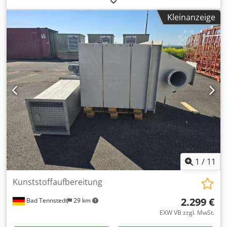
Eine kompakte, aber leistungsstarke Waschanlage, die
Kleinanzeige
wartungsarm ist und bis zu 3000 kg/h harte Kunststoffe
waschen/sortieren kann. Dkjdoxhf H Njpfx Al Nsr Die
Maschinen sind komplett aus Edelstahl 304 gefertigt, so
dass Salzlösungen problemlos eingesetzt werden können.
Ein Zink-Schwimmtank mit Zentrifuge, Wassersieb und Big-
Bag-Station ist vorrätig und schnell lieferbar; weitere
Maschinen sind auf Bestellung erhältlich. Fragen Sie uns
nach weiteren Informationen.
1
/
11
Kunststoffaufbereitung
2.299 €
Bad Tennstedt
29 km
EXW VB zzgl. MwSt.