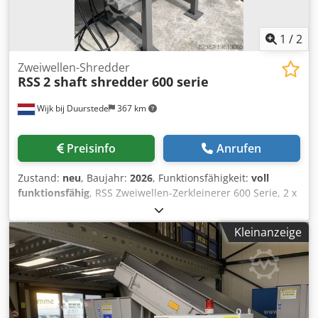
1
/
2
Zweiwellen-Shredder
RSS
2 shaft shredder 600 serie
Wijk bij Duurstede
367 km
Preisinfo
Anrufen
Zustand:
neu
, Baujahr:
2026
, Funktionsfähigkeit:
voll
funktionsfähig
, RSS Zweiwellen-Zerkleinerer 600 Serie, 2 x
7,5 kW Rotorlänge: 600 mm Dkedow Ry Alopfx Al Nor
Messer: 30 mm Die Maschine kann nach Ihren Wünschen
Kleinanzeige
angepasst werden, inklusive Schaltschrank. Lieferzeit nach
Absprache. Zu- und Abförderband optional möglich.
Dieser Zerkleinerer eignet sich hervorragend zur
Vernichtung von z.B. Festplatten, Laptops, Mobiltelefonen,
Gummi, Holz, Papier etc. Mehr wissen? Rufen Sie uns an
oder schreiben Sie eine E-Mail. Wir können die Maschinen