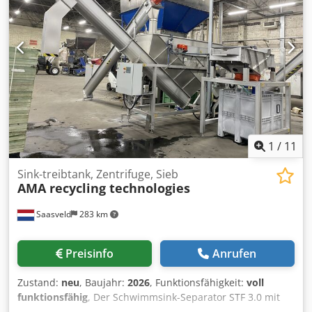
aus Edelstahl (1.4571) inkl. mechanischer
Wasserstandskontrolle Bei Bedarf inkl. Aufgabebunker und
Leichtgutabsaugung verfügbar.
1
/
11
Sink-treibtank, Zentrifuge, Sieb
AMA recycling technologies
Saasveld
283 km
Preisinfo
Anrufen
Zustand:
neu
, Baujahr:
2026
, Funktionsfähigkeit:
voll
funktionsfähig
, Der Schwimmsink-Separator STF 3.0 mit
hocheffiziente Zentrifuge SP1000 Mk2 und VS1 Wassersieb.