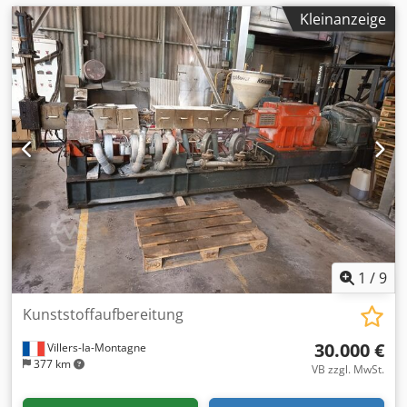
Kleinanzeige
1
/
9
Kunststoffaufbereitung
30.000 €
Villers-la-Montagne
377 km
VB zzgl. MwSt.