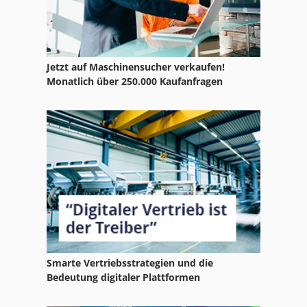
Gkt 60
Gl 172
Jetzt auf Maschinensucher verkaufen!
Hsc 20 Linear
Monatlich über 250.000 Kaufanfragen
Ka 77
Kgs 1670
Ks 205
Kuehlgeraet
Kunststoff
Kunststoff Schredder
Smarte Vertriebsstrategien und die
Ng 200
Bedeutung digitaler Plattformen
Papier Und Stoffpresse