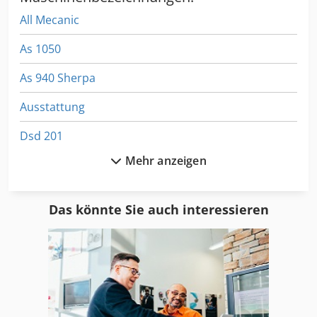
All Mecanic
As 1050
As 940 Sherpa
Ausstattung
Dsd 201
Mehr anzeigen
Fahrgestell
Fl 412
Das könnte Sie auch interessieren
Fngj 20
Format
Frm D Midi
Fu 115