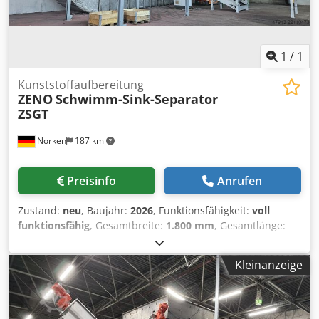
1
/
1
Kunststoffaufbereitung
ZENO
Schwimm-Sink-Separator
ZSGT
Norken
187 km
Preisinfo
Anrufen
Zustand:
neu
, Baujahr:
2026
, Funktionsfähigkeit:
voll
funktionsfähig
, Gesamtbreite:
1.800 mm
, Gesamtlänge:
18.000 mm
, Schwimm-Sink-Separator zur Trennung
verschiedener Kunststoffe mittels Dichteseparation.
Kleinanzeige
Arbeitsbreite: 1.800 mm Arbeitslänge: 9.000 mm
Gesamtlänge: 18.000 mm Dksdpfjzc Ekljx Al Nor 2 Bögen
45° Trog aus Edelstahl (1.4571) Kettenaustrag mit
Kunststoffmitnehmern, Antrieb 2,2 kW 2 Eintauchwalzen