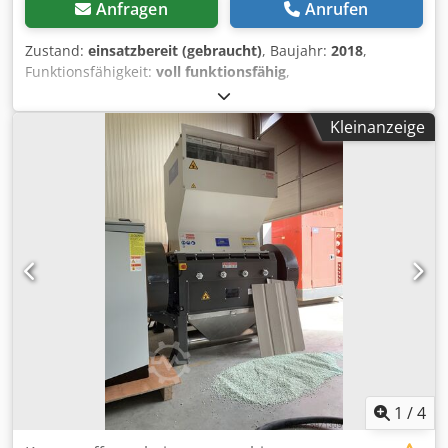
Anfragen
Anrufen
Zustand:
einsatzbereit (gebraucht)
, Baujahr:
2018
,
Funktionsfähigkeit:
voll funktionsfähig
,
Doppelschneckenextruder, Durchsatz 300 bis 500
kg/Stunde, Material: PE. Dkodozkk Nbspfx Al Ner
Kleinanzeige
Motorleistung: 110 kW.
1
/
4