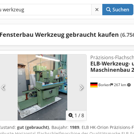
Suchen
Fensterbau Werkzeug gebraucht kaufen
(6.75
Präzisions-Flachsc
ELB-Werkzeug- u
Maschinenbau
Borken
267 km
1
/
8
Zustand:
gut (gebraucht)
, Baujahr:
1989
, ELB HK-Orion Präzisions
robuste Horizontal-Flachschleifmaschine der Qualitätsmarke ELB-Sch