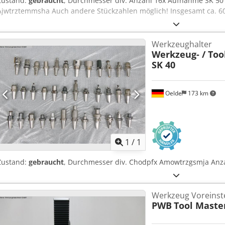
Zustand:
gebraucht
, Durchmesser div. Anzahl 16x Aufnahme SK 50
Ajwtrztemmsha Auch andere Stückzahlen möglich! Insgesamt ca. 6
Werkzeughalter
Werkzeug- / Too
SK 40
Oelde
173 km
Mehr Bilde
1
/
1
Zustand:
gebraucht
, Durchmesser div. Chodpfx Amowtrzgsmja Anz
Werkzeug Voreinste
PWB
Tool Maste