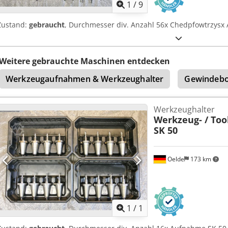
1
/
9
Zustand:
gebraucht
, Durchmesser div. Anzahl 56x Chedpfowtrzys
Weitere gebrauchte Maschinen entdecken
Werkzeugaufnahmen & Werkzeughalter
Gewindebo
Werkzeughalter
Werkzeug- / Too
SK 50
Oelde
173 km
Mehr Bilde
1
/
1