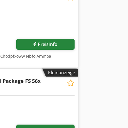
r anfragen
Preisinfo
40 Chodpfxoww Nbfo Ammoa
Kleinanzeige
l Package FS
56x