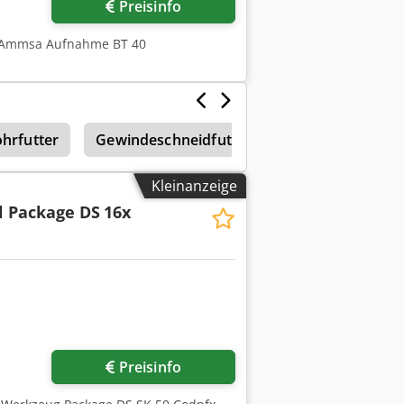
Preisinfo
x Ammsa Aufnahme BT 40
hrfutter
Gewindeschneidfutter
Sandvik Brecha
Kleinanzeige
l Package DS
16x
r anfragen
Preisinfo