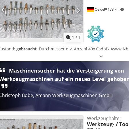
Oelde
173 km
Mehr Bilde
1
/
1
Zustand:
gebraucht
, Durchmesser div. Anzahl 40x Csdpfx Asww 
Maschinensucher hat die Versteigerung von
Werkzeugmaschinen auf ein neues Level gehoben
Christoph Bobe, Amann Werkzeugmaschinen GmbH
Werkzeughalter
Werkzeug- / Too