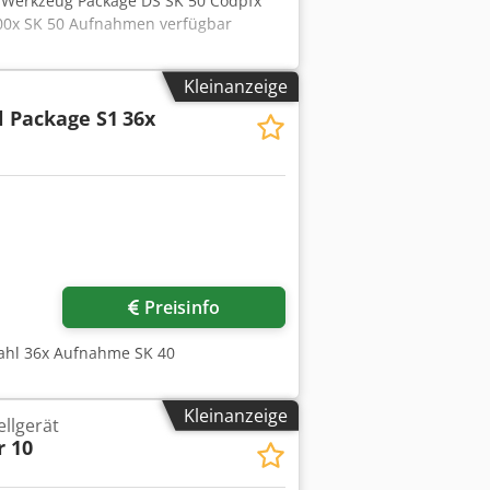
 Werkzeug Package DS SK 50 Codpfx
00x SK 50 Aufnahmen verfügbar
Kleinanzeige
l Package S1
36x
r anfragen
Preisinfo
ahl 36x Aufnahme SK 40
Kleinanzeige
llgerät
r 10