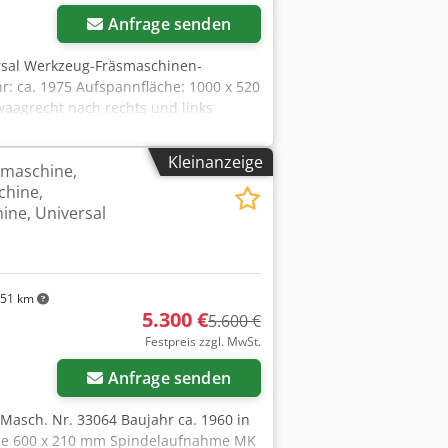
Anfrage senden
ersal Werkzeug-Fräsmaschinen-
r: ca. 1975 Aufspannfläche: 1000 x 520
aagrecht nach rechts und links
d - schwenkbar +/- 15 Grad -
0kg Gewicht: 400kg Chodpsd E A I Nofx
Kleinanzeige
smaschine,
hine,
ine, Universal
51 km
5.300 €
5.600 €
Festpreis zzgl. MwSt.
Anfrage senden
Masch. Nr. 33064 Baujahr ca. 1960 in
öße 600 x 210 mm Spindelaufnahme MK