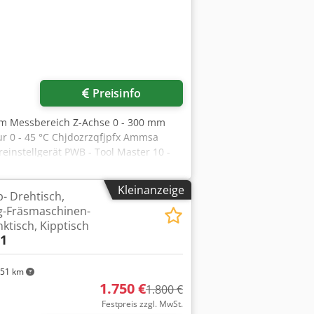
Preisinfo
mm Messbereich Z-Achse 0 - 300 mm
 0 - 45 °C Chjdozrzqfjpfx Ammsa
einstellgerät PWB - Tool Master 10 -
Kleinanzeige
- Drehtisch,
g-Fräsmaschinen-
ktisch, Kipptisch
01
51 km
1.750 €
1.800 €
Festpreis zzgl. MwSt.