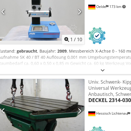
Oelde
173 km
1
/
10
Zustand:
gebraucht
, Baujahr:
2009
, Messbereich X-Achse 0 - 160 
Aufnahme SK 40 / BT 40 Auflösung 0,001 mm Umgebungstemperatur
Raumbedarf ca. 0,60 x 0,50 x 0,85 m Gewicht ca. 60 kg Werkzeug Vor
inkl. Messelektronic TC100
Univ. Schwenk- Kipp
Universal Werkzeu
Anbautisch, Schwen
DECKEL
2314-03
Hessisch Lichtenau