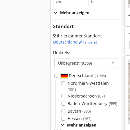
-
Mehr anzeigen
Standort
Ihr erkannter Standort:
Deutschland
(ändern)
leifmaschine Vertikal
Abrichtvorrichtung
Elb
Umkreis:
Unbegrenzt
(6.756)
Deutschland
(3.985)
Nordrhein-Westfalen
(901)
Niedersachsen
(671)
Baden-Württemberg
(555)
Bayern
(380)
Hessen
(367)
Mehr anzeigen