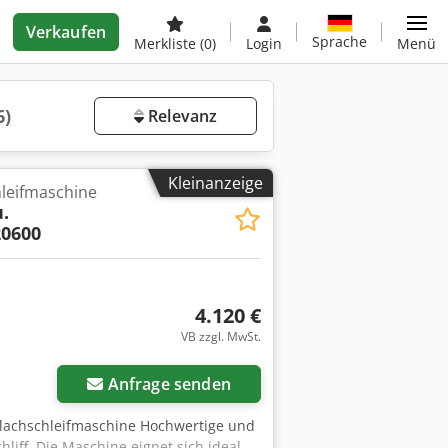
Verkaufen
Sprache
Merkliste
(0)
Login
Menü
6)
Relevanz
Kleinanzeige
hleifmaschine
.
20600
4.120 €
VB zzgl. MwSt.
Anfrage senden
-Flachschleifmaschine Hochwertige und
liff. Die Maschine eignet sich ideal