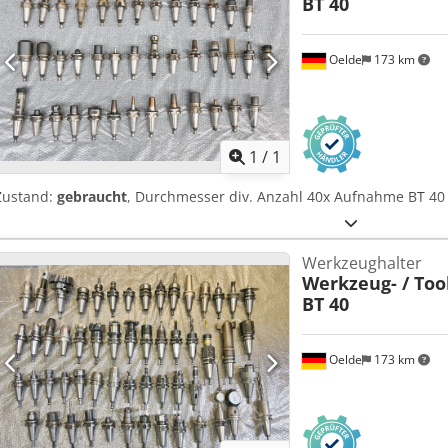
BT 40
Oelde
173 km
Mehr Bilde
1
/
1
Zustand:
gebraucht
, Durchmesser div. Anzahl 40x Aufnahme BT 
Werkzeughalter
Werkzeug- / Too
BT 40
Oelde
173 km