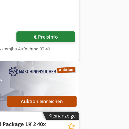
r anfragen
Preisinfo
Nbxsmmjha Aufnahme BT 40
.
Auktion einreichen
Kleinanzeige
l Package LK 2
40x