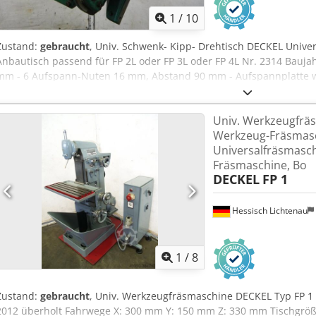
1
/
10
Zustand:
gebraucht
, Univ. Schwenk- Kipp- Drehtisch DECKEL Univ
Anbautisch passend für FP 2L oder FP 3L oder FP 4L Nr. 2314 Baujah
mm - 6 Aufspann-Nuten 16 mm, Abstand 90 mm - Aufspannplatte w
drehbar bis 45 Grad skaliert - von/zur Maschine kippbar +/- 15 Gra
Schwenktisch, Kipptisch, Winkeltisch zulässige Belastung max. 100
Univ. Werkzeugfrä
Ammea guter Zustand
Werkzeug-Fräsmasc
Universalfräsmasch
Fräsmaschine, Bo
DECKEL
FP 1
Hessisch Lichtenau
1
/
8
Zustand:
gebraucht
, Univ. Werkzeugfräsmaschine DECKEL Typ FP 1 
2012 überholt Fahrwege X: 300 mm Y: 150 mm Z: 330 mm Tischgr