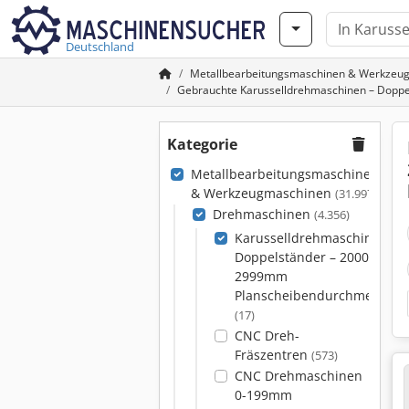
Deutschland
Metallbearbeitungsmaschinen & Werkzeu
Gebrauchte Karusselldrehmaschinen – Dopp
Kategorie
Metallbearbeitungsmaschinen
& Werkzeugmaschinen
(31.997)
Drehmaschinen
(4.356)
Karusselldrehmaschinen –
Doppelständer – 2000-
2999mm
Planscheibendurchmesser
(17)
CNC Dreh-
Fräszentren
(573)
CNC Drehmaschinen
0-199mm