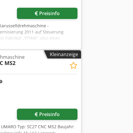
Preisinfo
 Karusselldrehmaschine -
dernisierung 2011 auf Steuerung
 Fabrikat „TITAN“, also eines
on SCHIESS-Düsseldorf und ist deshalb
ar. Die Maschine wurde fachgerecht
Kleinanzeige
rehmaschine
serviert und von dem Eigentümer
C MS2
SCHE DATEN: -
m - Werkstückgewicht max.: 12 t -
labmessungen: à 250 x 210 mm -
UMERIK 840D sl - Werkzeugrevolver
00 x 4.800 mm - Hallenfläche inkl.
sh Ueck - Maschinenhöhe: 6.200 mm -
t und Richtigkeit der technischen
Preisinfo
er: UMARO Typ: SC27 CNC MS2 Baujahr:
ozkpxujpfx Ah Usk Lagerort: