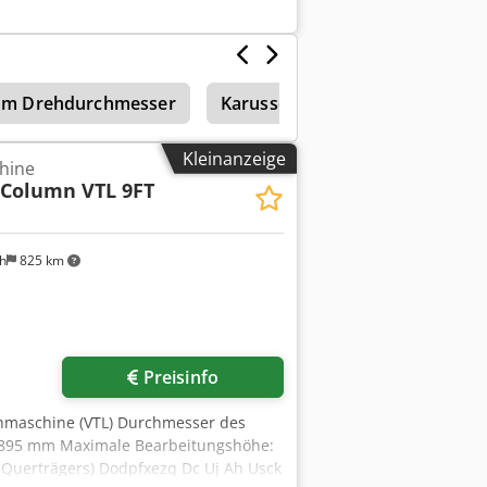
Verfahrweg Achse X -200 - +2150 mm
x 240 mm Motorleistung der Spindel
4 unabhängige Morse-
r Gänge 2 Werkzeugwechsler mit 12
mm Drehdurchmesser
Karusselldrehmaschine
Be
BRAUCHTE MASCHINE
Kleinanzeige
hine
-Column VTL 9FT
h
825 km
Preisinfo
ehmaschine (VTL) Durchmesser des
/ 2.895 mm Maximale Bearbeitungshöhe:
es Querträgers) Dodpfxezq Dc Uj Ah Usck