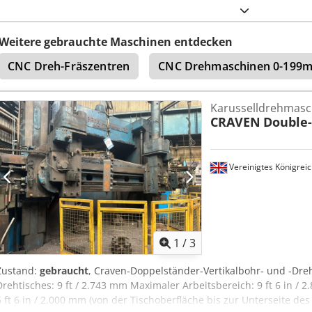
Drehdurchmesser 2500 mm Maximaler Drehdurchmesser 1800 mm 
Verfahrweg des Querbalkens 1000 mm Querbalkenquerschnitt 240 
55 kW Spindeldrehzahl 200 U/min Plattendurchmesser 2000 mm – 
Weitere gebrauchte Maschinen entdecken
Konusbohrungen Maximal zulässiges Gewicht 12 Tonnen Anzahl de
CNC Dreh-Fräszentren
CNC Drehmaschinen 0-199
Positionen Dcodpfx Ajznl Tpsh Uek Verfahrbarer Querbalken GE
Karusselldrehmasc
CRAVEN
Double
Vereinigtes Königreic
1
/
3
Zustand:
gebraucht
, Craven-Doppelständer-Vertikalbohr- und -Dr
Drehtisches: 9 ft / 2.743 mm Maximaler Arbeitsbereich: 9 ft 6 in 
6 ft 6 in / 2.000 mm (von der Tischoberfläche bis zur Unterseite d