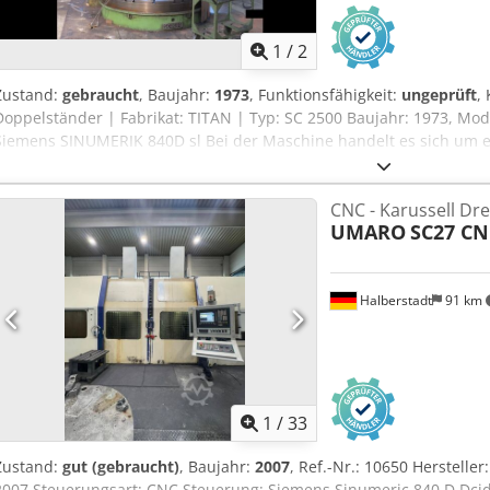
1
/
2
Zustand:
gebraucht
, Baujahr:
1973
, Funktionsfähigkeit:
ungeprüft
,
Doppelständer | Fabrikat: TITAN | Typ: SC 2500 Baujahr: 1973, Mo
Siemens SINUMERIK 840D sl Bei der Maschine handelt es sich um ein
rumänischen Herstellers. Die Konstruktion ist jedoch eine Lizenz v
mit den bekannten SCHIESS- Maschinen aus dieser Zeit vergleichb
CNC - Karussell D
von Monteuren des Maschinenherstellers SCHIESS demontiert, kon
UMARO
SC27 CN
eingelagert. Es handelt sich um eine reine Drehmaschine. TECHNI
Planscheibendurchmesser: 2.500 mm - Umlaufdurchmesser: 2.600 m
Drehhhöhe: 1.600 mm - Anzahl Drehsupporte / RAM: 2 St. * Stöße
Halberstadt
91 km
Hauptantrieb: 55 kW AUSSTATTUNG: - CNC-Steuerung: Siemens SIN
rechts - Späneförderer Abmessungen / Gewicht: - Aufstellfläche: 5.6
Bedien- und Servicefläche ca.: 7.000 x 7.000 mm Djdpfx Aozlb H T
Maschinengewicht ca.: 45 t Ohne Gewährleistung auf Vollständigkei
Angaben und zur Ausstattung. - Zwischenverkauf vorbehalten -
1
/
33
Zustand:
gut (gebraucht)
, Baujahr:
2007
, Ref.-Nr.: 10650 Herstell
2007 Steuerungsart: CNC Steuerung: Siemens Sinumeric 840 D Dcjd