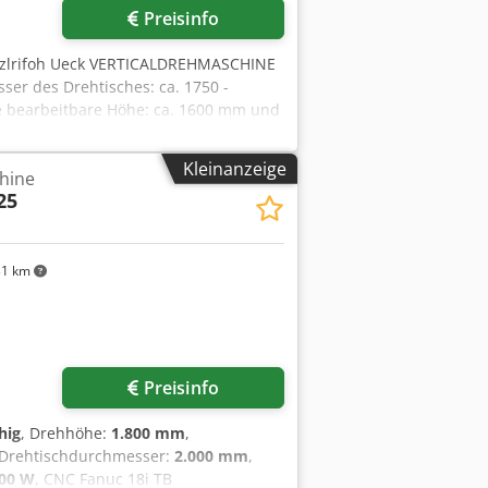
Preisinfo
ozlrifoh Ueck VERTICALDREHMASCHINE
er des Drehtisches: ca. 1750 -
e bearbeitbare Höhe: ca. 1600 mm und
kg (15 t) Leistung und Antrieb: -
ung des Spindelmotors: von 37 kW bis
Kleinanzeige
hine
25
1 km
Preisinfo
hig
, Drehhöhe:
1.800 mm
,
 Drehtischdurchmesser:
2.000 mm
,
000 W
, CNC Fanuc 18i TB