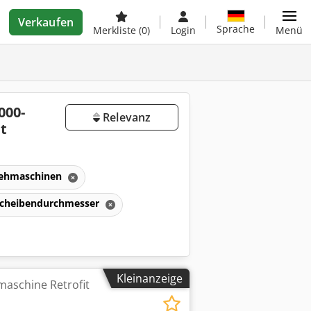
Verkaufen
Sprache
Merkliste
(0)
Login
Menü
000-
Relevanz
t
ehmaschinen
nscheibendurchmesser
Kleinanzeige
aschine Retrofit