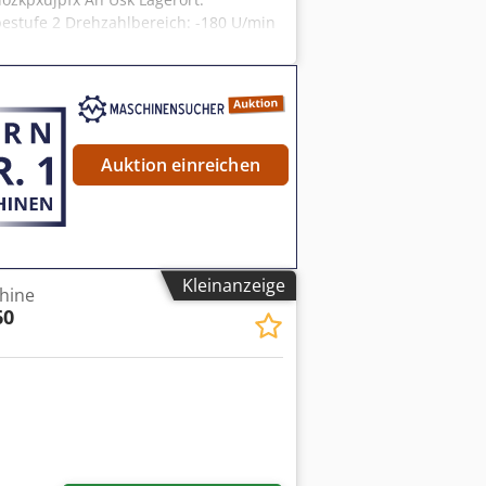
stufe 2 Drehzahlbereich: -180 U/min
 kstückshöhe: 2500 mm Max.
krechte Verstellung des
sser: 360 mm Max. Schnittkraft
k-Durchmesser: 2500 mm Waagerechter
Meißelschiebers: 1500 mm
t: 140 m/min Schnitttiefe: 14 mm
Auktion einreichen
mm/min Max. Arbeitsvorschub quer:
: 250 x 250 mm Stößelweg: 1500 mm
 besichtigt werden.
Kleinanzeige
hine
60