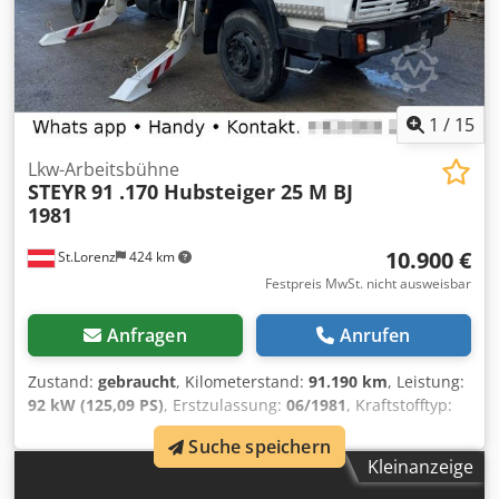
1
/
15
Lkw-Arbeitsbühne
STEYR
91 .170 Hubsteiger 25 M BJ
1981
10.900 €
St.Lorenz
424 km
Festpreis MwSt. nicht ausweisbar
Anfragen
Anrufen
Zustand:
gebraucht
, Kilometerstand:
91.190 km
, Leistung:
92 kW (125,09 PS)
, Erstzulassung:
06/1981
, Kraftstofftyp:
Diesel
, Gesamtgewicht:
16.000 kg
, Achsen-Konfiguration:
2
Suche speichern
Achsen
, Farbe:
Weiß
, Getriebetyp:
mechanisch
, * Steyr
Kleinanzeige
91.170 4x2 * Hubsteiger bis zu 25 Meter * Schaltgetriebe *
Voll Blatt gefedert * FIN : 8910841394 * Motor Typ :