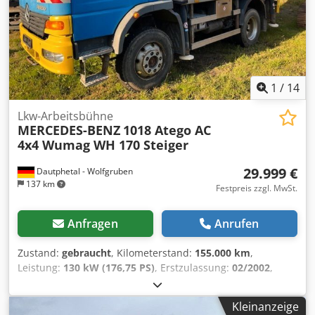
Leergewicht: 6.740 kg Dodpfx Amjzk Dudovekr Zuladung:
260 kg zGG: 7.000 kg Funktionell Arbeitshöhe: 2 cm =
Weitere Optionen und Zubehör = - PTO
1
/
14
Lkw-Arbeitsbühne
MERCEDES-BENZ
1018 Atego AC
4x4 Wumag WH 170 Steiger
29.999 €
Dautphetal - Wolfgruben
137 km
Festpreis zzgl. MwSt.
Anfragen
Anrufen
Zustand:
gebraucht
, Kilometerstand:
155.000 km
,
Leistung:
130 kW (176,75 PS)
, Erstzulassung:
02/2002
,
Kraftstofftyp:
Diesel
, Gesamtgewicht:
10.500 kg
, Achsen-
Konfiguration:
2 Achsen
, Farbe:
Blau
, Getriebetyp:
Kleinanzeige
mechanisch
, Emissionsklasse:
Euro2
, Gesamtbreite:
2.550