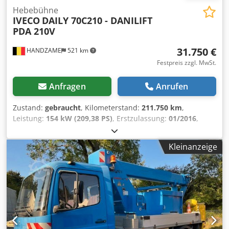
Hebebühne
IVECO
DAILY 70C210 - DANILIFT
PDA 210V
31.750 €
HANDZAME
521 km
Festpreis zzgl. MwSt.
Anfragen
Anrufen
Zustand:
gebraucht
, Kilometerstand:
211.750 km
,
Leistung:
154 kW (209,38 PS)
, Erstzulassung:
01/2016
,
Kraftstofftyp:
Diesel
, Reifengröße:
225/75R16c
, Achsen-
Konfiguration:
4x2
, Radstand:
4.350 mm
, Kraftstoff:
Diesel
,
Kleinanzeige
Farbe:
Weiß
, Getriebetyp:
mechanisch
, Anzahl der Gänge:
6
, Emissionsklasse:
Euro5
, Federung:
Blatt
, Baujahr:
2015
,
Ausstattung:
Klimaanlage, elektrische
Fensterheberregelung
, Technische Informationen
Zylinderzahl: 4 Motorhubraum: 2.998 cc Antriebsstrang
Antrieb: Rad Motortyp: Iveco F1CFL411G*C
Achskonfiguration Reifenmaß: 225/75R16c Federung:
Blattfederung Hinterachse: Doppelbereift Gewichte