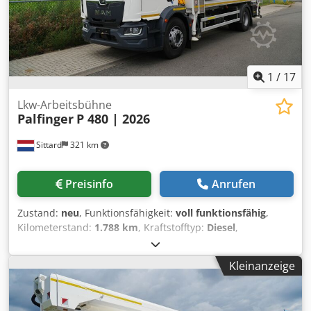
1
/
17
Lkw-Arbeitsbühne
Palfinger
P 480 | 2026
Sittard
321 km
Preisinfo
Anrufen
Zustand:
neu
, Funktionsfähigkeit:
voll funktionsfähig
,
Kilometerstand:
1.788 km
, Kraftstofftyp:
Diesel
,
Leergewicht:
17.350 kg
, Reifenzustand:
100 %
, Achsen-
Konfiguration:
4x2
, Radstand:
5.075 mm
, Kraftstoff:
Diesel
,
Kleinanzeige
Farbe:
Weiß
, Getriebetyp:
Automatisch
, Anzahl der
Sitzplätze:
2
, Gesamtlänge:
9.920 mm
, Gesamtbreite:
2.530
mm
, Gesamthöhe:
3.960 mm
, Baujahr:
2026
,