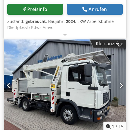
website. In case you have received other information
please contact us. In case you have doubts please call us
Preisinfo
Anrufen
so we can verify the invoice and/or payment. Bank details:
Rabobank Laan van Limburg 2 4701BP Roosendaal IBAN:
Zustand:
gebraucht
, Baujahr:
2024
, LKW Arbeitsbühne
NL 89 RABO EORI/BTW/TAX: NL857401B(01) BIC/SWIFT:
Dkedpfxsvb Rdws Amvor
RABONL2U
Kleinanzeige
1
/
15