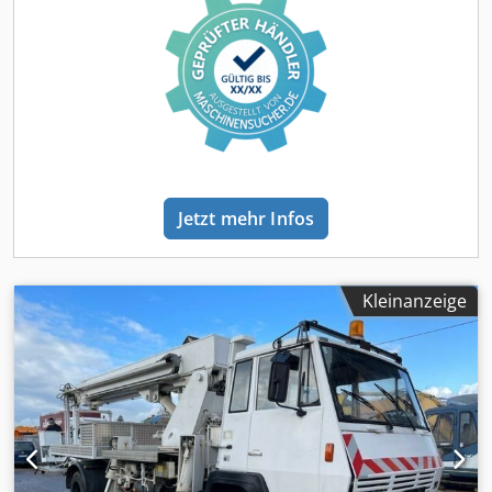
Gerät durch unsere Partner vor Ort * Zollkennzeichen für
Goran deutsch/english/p?????/?????..... Roman Wir
30 Tage Sämtliche Zolldokumente für die Ausfuhr sind
kümmern uns gerne um Ihre Finanzierung oder Leasing
möglich, müssen aber einzeln angefragt werden * MAUT
Verkauf EU: netto nach Vorlage der Firmendokumente und
für Toll-Collect kann im Hause gebucht werden *
Steuer/VAT Nummer MwSt Kaution 2000 ¤ Dedpfx Ajytl
kostenloser Transfer vom Flughafen Stuttgart oder
Irjmvskr unser Service für Sie: - Zollkennzeichen -
Bahnhof Metzingen (Württ) * BAHNHOF FÜR
Exportpapiere und EUR1 - Transport Weltweit -
ANKUNFT/TRAIN STATION: 72555 METZINGEN/WÜRTT. *
Übernachtungsmöglichkeiten - Transfer Flughafen
FOR ENGLISH * Andreas Pittas * Thomas Pittas * Alexander
München oder Bahnhof Passau
Pittas * Robin Pittas WHATSAPP Nummer * * ---- Besuchen
Sie uns auf unserer Webseite unter * ständig über 200
Jetzt mehr Infos
Fahrzeuge am Lager
Kleinanzeige