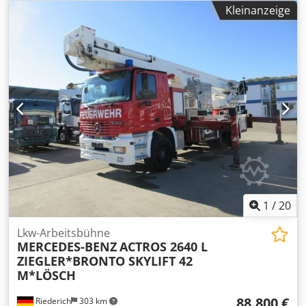
Achsen
, Farbe:
Rot
, Getriebetyp:
mechanisch
, * Feuerwehr
Kleinanzeige
Drehleiter * 3 Sitzplätze * Halbautomatik * 100Kmh * CD
Radio * Blattfederung ----Interne Fahrzeugnummer: 11547-
----Irrtümer&Zwischenverkauf vorbehalten WhatsApp-
Support verfügbar! Bei Fragen zum Fahrzeug oder für
weitere Infos schreiben Sie uns gerne bequem per
WhatsApp Whatsapp Dsdpfxjxy Egys Amvekr Whatsapp
1
/
20
Lkw-Arbeitsbühne
MERCEDES-BENZ
ACTROS 2640 L
ZIEGLER*BRONTO SKYLIFT 42
M*LÖSCH
88.800 €
Riederich
303 km