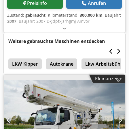
Preisinfo
Anrufen
Zustand:
gebraucht
, Kilometerstand:
300.000 km
, Baujahr:
2007
, Baujahr: 2007 Dkjdpfxjzrhgmj Amvor
Weitere gebrauchte Maschinen entdecken
s
LKW Kipper
Autokrane
Lkw Arbeitsbühne
Kleinanzeige