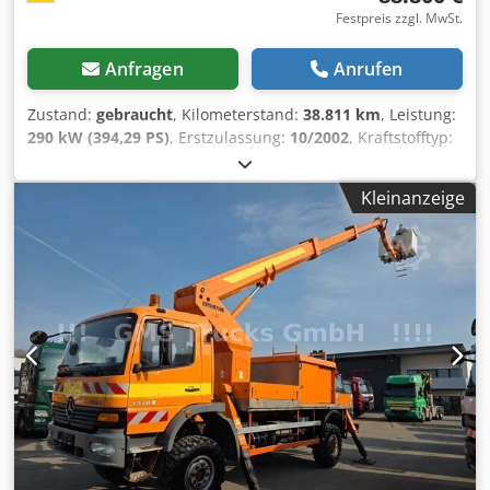
Festpreis zzgl. MwSt.
Anfragen
Anrufen
Zustand:
gebraucht
, Kilometerstand:
38.811 km
, Leistung:
290 kW (394,29 PS)
, Erstzulassung:
10/2002
, Kraftstofftyp:
Diesel
, Gesamtgewicht:
26.000 kg
, Achsen-Konfiguration:
3
Achsen
, Farbe:
Rot
, Getriebetyp:
Halbautomatisch
,
Kleinanzeige
Emissionsklasse:
Euro3
, Baujahr:
2002
, Ausstattung:
Elektronisches Stabilitätsprogramm (ESP)
, * ACTROS 2640
L LÖSCHFAHRZEUG * ZIEGLER TMB F42 RL
FEUERLÖSCHPUMPE * BRONTO SKYLIFT F42 AG SCHWEIZ-
815 Rümlang * Arbeitshöhe max. 42 m + seitliche
Reichweite 21,20 m * KORBLAST 400 kg für max. 4
Personen * ehemaliges Fahrzeug der DAIMLER AG
WERKSFEUERWEHR * Fahrzeug-Nr. für Kundenanfragen:
3259 * Telligent-Nachlaufachse, hydraulisch gelenkt *
Luftfederung Hinterachse * Differentialsperre Hinterachse
* Telligent-Wankregelung * Telligent-Bremssystem mit ABS
und ASR * Vorderachse luftgefedert * Fahrer-Standard-
Schwingsitz, Isringhausen * Beifahrer-Standard-