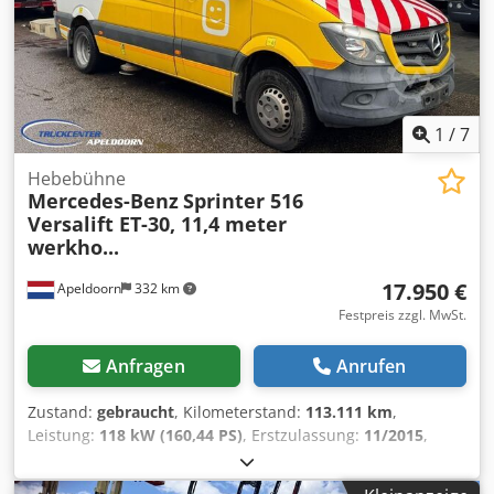
Dkjdpexgngpjfx Amvsr • Wir verstehen unsere Kunden •
Betreuung von Einfuhr und Transport •
(Ausfuhr-)Kennzeichen sind schnell geregelt • Fachkundige
technische Dienstleistungen • Die Sicherheit „erkennbarer
Qualität“ • Und mehr.... Besuchen Sie bitte unsere Website
für spezielle Angebote und vollständige Vorrat: Leasing
1
/
7
über Kleyn Trucks ist möglich in den meisten
europäischen Ländern! Berechnen Sie schnell Ihre
Hebebühne
leasingrate und senden Sie eine Anfrage über unsere
Mercedes-Benz
Sprinter 516
Website. Fragen Sie direkt nach unserem europäischen
Versalift ET-30, 11,4 meter
Garantie paket.
werkho...
17.950 €
Apeldoorn
332 km
Festpreis zzgl. MwSt.
Anfragen
Anrufen
Zustand:
gebraucht
, Kilometerstand:
113.111 km
,
Leistung:
118 kW (160,44 PS)
, Erstzulassung:
11/2015
,
Kraftstofftyp:
Diesel
, Kraftstoff:
Diesel
, Farbe:
Sonstige
,
Getriebetyp:
mechanisch
, Emissionsklasse:
Euro6
, Anzahl