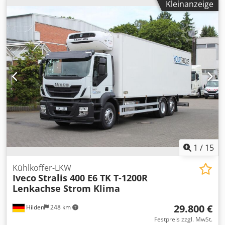
Kleinanzeige
1
/
15
Kühlkoffer-LKW
Iveco
Stralis 400 E6 TK T-1200R
Lenkachse Strom Klima
29.800 €
Hilden
248 km
Festpreis zzgl. MwSt.