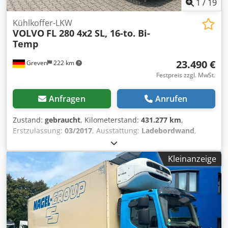
1
/
19
Kühlkoffer-LKW
VOLVO
FL 280 4x2 SL, 16-to. Bi-
Temp
23.490 €
Greven
222 km
Festpreis zzgl. MwSt.
Anfragen
Anrufen
Zustand:
gebraucht
, Kilometerstand:
431.277 km
,
Erstzulassung:
03/2017
, Ausstattung:
Ladebordwand
,
Dieselmotor 210 KW / 286 PS, Euro 6 SCR, Partikelfilter und
Abgasrückführung, Automatik Getriebe, Kühlaggregat
Kleinanzeige
Thermoking Spectrum T-1000R, Ladebordwand
unterfaltbar, Trennwand längs, Kollisionswarnung und
Notbremsassistent mit Standardtempomat,
Spurhaltesystem, Spurverlassenswarnung, Aufbau
Tiefkühlkoffer, Radstand 5.000mm, Rückspiegel beheizt
und elektrisch verstellbar, Cruise Control (Tempomat),
manuelle Dachluke, elektrische Fensterheber beidseitig,