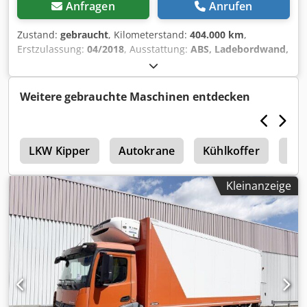
Anfragen
Anrufen
Zustand:
gebraucht
, Kilometerstand:
404.000 km
,
Erstzulassung:
04/2018
, Ausstattung:
ABS, Ladebordwand,
Rußfilter
, LF 320 Monotemp., 18-to., stehende LBW, weiß,
Euro 6, ABS, ESP, Luftfederung Hinterachse Crsdpfozr A
Rysx Aprjf
Weitere gebrauchte Maschinen entdecken
u
LKW Kipper
Autokrane
Kühlkoffer
Kue
Kleinanzeige