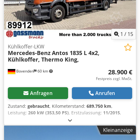
1
/
15
Kühlkoffer-LKW
Mercedes-Benz
Antos 1835 L 4x2,
Kühlkoffer, Thermo King,
28.900 €
Bovenden
60 km
Festpreis zzgl. MwSt.
Anfragen
Anrufen
Zustand:
gebraucht
, Kilometerstand:
689.750 km
,
Leistung:
260 kW (353,50 PS)
, Erstzulassung:
11/2015
,
Kraftstofftyp:
Diesel
, Leergewicht:
10.370 kg
, maximales
Ladegewicht:
7.630 kg
, Gesamtgewicht:
18.000 kg
,
Kleinanzeige
Reifengröße:
315/70R22.5
, Achsen-Konfiguration:
4x2
,
Radstand:
5.500 mm
, nächste Prüfung (TÜV):
11/2026
,