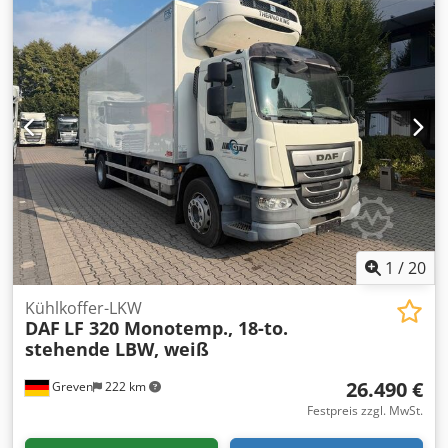
1
/
20
Kühlkoffer-LKW
DAF
LF 320 Monotemp., 18-to.
stehende LBW, weiß
26.490 €
Greven
222 km
Festpreis zzgl. MwSt.