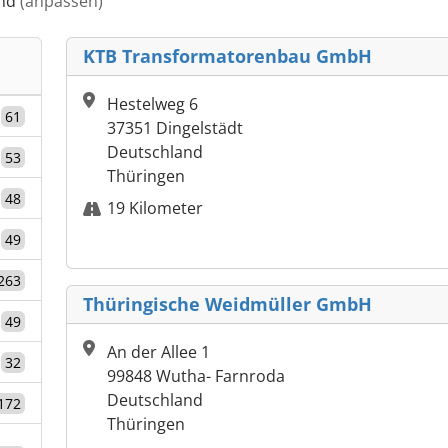
and
(anpassen)
KTB Transformatorenbau GmbH
Hestelweg 6
61
37351 Dingelstädt
Deutschland
53
Thüringen
48
19 Kilometer
49
263
Thüringische Weidmüller GmbH
49
An der Allee 1
32
99848 Wutha- Farnroda
Deutschland
172
Thüringen