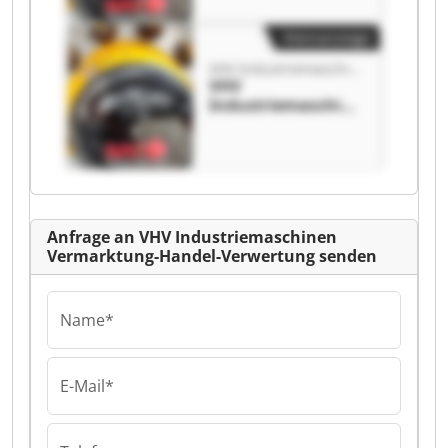
Verwertung VHV
Industriemaschine
Kleinanzeige
n Vermarktung-
VHV Industriemaschinen Vermarktung-Handel-Verwertung
Handel-
VHV
Verwertung
Industriemaschine
n Vermarktung-
Handel-
Verwertung VHV
Industriemaschine
n Vermarktung-
Handel-
Anfrage an VHV Industriemaschinen
Verwertung
Vermarktung-Handel-Verwertung senden
Name*
E-Mail*