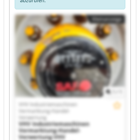
abzurufen.
Kleinanzeige
1
/
1
VHV Industriemaschinen
Vermarktung-Handel-
Verwertung
VHV Industriemaschinen
Vermarktung-Handel-
Verwertung
VHV