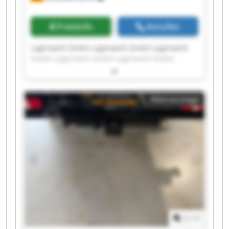
Preisinfo
Anrufen
Lagerwerk GmbH Lagerwerk GmbH Lagerwerk
GmbH Lagerwerk GmbH Lagerwerk GmbH
Lagerwerk GmbH Lagerwerk GmbH Lagerwerk
GmbH Lagerwerk GmbH Lagerwerk GmbH
Lagerwerk GmbH Lagerwerk GmbH Lagerwerk
Kleinanzeige
GmbH Lagerwerk GmbH Lagerwerk GmbH
Lagerwerk GmbH Lagerwerk GmbH Lagerwerk
GmbH Lagerwerk GmbH Lagerwerk GmbH
1
/
1