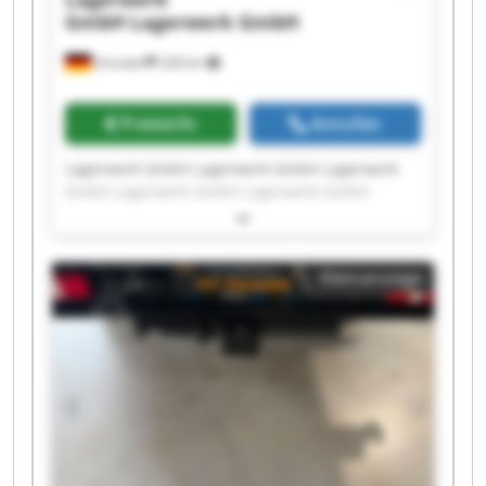
GmbH
Lagerwerk GmbH
Dresden
228 km
Preisinfo
Anrufen
Lagerwerk GmbH Lagerwerk GmbH Lagerwerk
GmbH Lagerwerk GmbH Lagerwerk GmbH
Lagerwerk GmbH Lagerwerk GmbH Lagerwerk
GmbH Lagerwerk GmbH Lagerwerk GmbH
Lagerwerk GmbH Lagerwerk GmbH Lagerwerk
Kleinanzeige
GmbH Lagerwerk GmbH Lagerwerk GmbH
Lagerwerk GmbH Lagerwerk GmbH Lagerwerk
GmbH Lagerwerk GmbH Lagerwerk GmbH