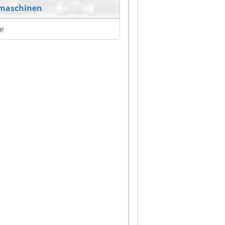
maschinen
e