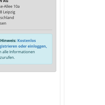
 AG
e-Allee 10a
8 Leipzig
schland
sen
Hinweis:
Kostenlos
gistrieren oder einloggen,
 alle Informationen
zurufen.