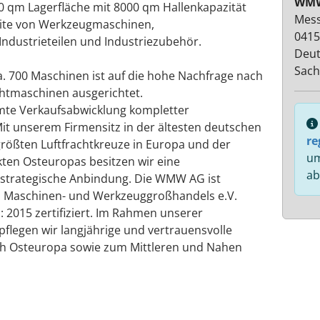
WMW
0 qm Lagerfläche mit 8000 qm Hallenkapazität
Mess
eite von Werkzeugmaschinen,
0415
ndustrieteilen und Industriezubehör.
Deut
Sach
. 700 Maschinen ist auf die hohe Nachfrage nach
chtmaschinen ausgerichtet.
samte Verkaufsabwicklung kompletter
 Mit unserem Firmensitz in der ältesten deutschen
re
größten Luftfrachtkreuze in Europa und der
um
kten Osteuropas besitzen wir eine
ab
 strategische Anbindung. Die WMW AG ist
s Maschinen- und Werkzeuggroßhandels e.V.
 2015 zertifiziert. Im Rahmen unserer
legen wir langjährige und vertrauensvolle
h Osteuropa sowie zum Mittleren und Nahen