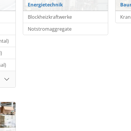
Energietechnik
Bau
Blockheizkraftwerke
Kran
Notstromaggregate
tal)
)
al)