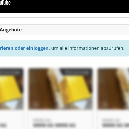
-Angebote
rieren oder einloggen,
um alle Informationen abzurufen.
einanzeige
Kleinanzeige
WMW AG
WMW AG
 AG
WMW AG WMW AG
WMW AG W