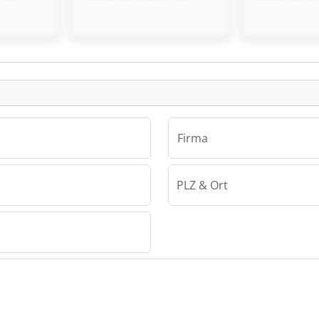
einanzeige
Firma
PLZ & Ort
 AG