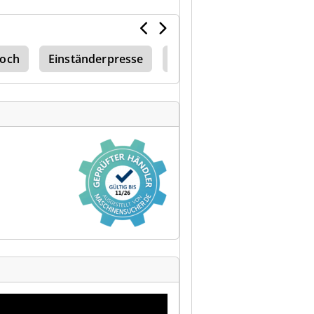
loch
Einständerpresse
Einständerpresse Hydraul