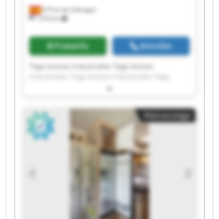
El Prat de Llobregat
1.270 km
Preisinfo
Anrufen
Tega Activos Industriales Tega Activos
Industriales Tega Activos Industriales Tega
Activos Industriales Tega Activos Industriales
Tega Activos Industriales Tega Activos
Industriales Tega Activos Industriales Tega
Kleinanzeige
Activos Industriales Tega Activos Industriales
Tega Activos Industriales Tega Activos
Industriales Tega Activos Industriales Tega
Activos Industriales Tega Activos Industriales
Tega Activos Industriales Tega Activos
Industriales Tega Activos Industriales Tega
Activos Industriales Tega Activos Industriales