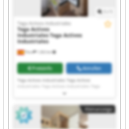
1
/
1
Tega Activos Industriales
Tega Activos
Industriales
Tega Activos
Industriales
Piera
1.262 km
Preisinfo
Anrufen
Tega Activos Industriales Tega Activos
Industriales Tega Activos Industriales Tega
Activos Industriales Tega Activos Industriales
Tega Activos Industriales Tega Activos
Industriales Tega Activos Industriales Tega
Kleinanzeige
Activos Industriales Tega Activos Industriales
Tega Activos Industriales Tega Activos
Industriales Tega Activos Industriales Tega
Activos Industriales Tega Activos Industriales