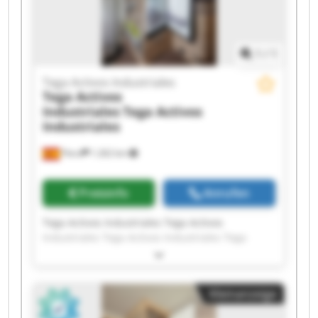
1
/
1
Tega Activos Industriales
Tega Activos
Industriales
Tega Activos
Industriales
Piera
1.262 km
Preisinfo
Anrufen
Tega Activos Industriales Tega Activos
Industriales Tega Activos Industriales Tega
Activos Industriales Tega Activos Industriales
Tega Activos Industriales Tega Activos
Industriales Tega Activos Industriales Tega
Kleinanzeige
Activos Industriales Tega Activos Industriales
Tega Activos Industriales Tega Activos