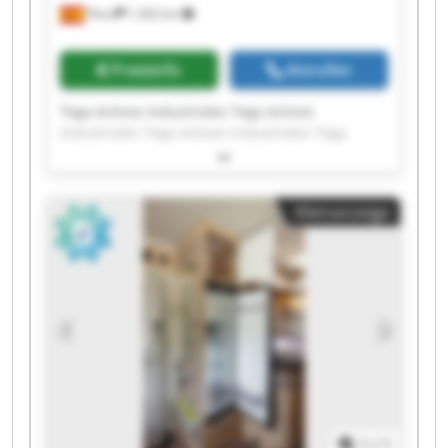
Piera
1.262 km
Preisinfo
Anrufen
Tega Activos Industriales Tega Activos
Industriales Tega Activos Industriales Tega
Activos Industriales Tega Activos Industriales
Tega Activos Industriales Tega Activos
Industriales Tega Activos Industriales Tega
Kleinanzeige
Activos Industriales Tega Activos Industriales
Tega Activos Industriales Tega Activos
Industriales Tega Activos Industriales Tega
Activos Industriales Tega Activos Industriales
Tega Activos Industriales Tega Activos
Industriales Tega Activos Industriales Tega
Activos Industriales Tega Activos Industriales
1
/
1