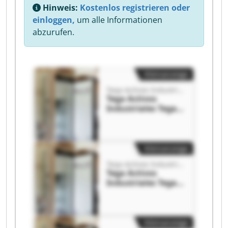
Hinweis:
Kostenlos registrieren oder
einloggen,
um alle Informationen
abzurufen.
Kleinanzeige
Tega Activos Industriales
Tega Activos
Industriales Tega
Activos
Industriales
Kleinanzeige
Tega Activos Industriales
Tega Activos
Industriales Tega
Activos
Industriales
Kleinanzeige