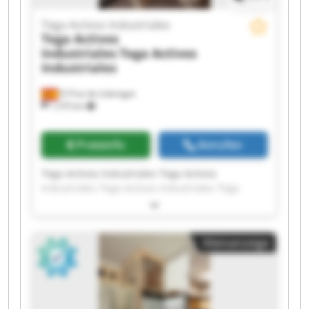
Tega Activos Industriales
Tega Activos
Industriales
Tega Activos
Industriales
El Prat de Llobregat
1.270 km
Preisinfo
Anrufen
Tega Activos Industriales Tega Activos
Industriales Tega Activos Industriales Tega
Activos Industriales Tega Activos Industriales
Tega Activos Industriales Tega Activos
Industriales Tega Activos Industriales Tega
Kleinanzeige
Activos Industriales Tega Activos Industriales
Tega Activos Industriales Tega Activos
Industriales Tega Activos Industriales Tega
Activos Industriales Tega Activos Industriales
Tega Activos Industriales Tega Activos