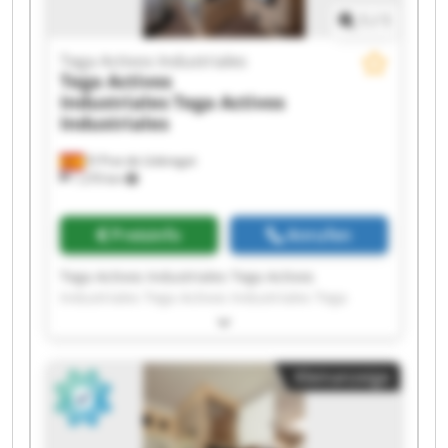
1
/
1
Tega Activos Industriales
Tega Activos
Industriales
Tega Activos
Industriales
El Prat de Llobregat
1.270 km
Preisinfo
Anrufen
Tega Activos Industriales Tega Activos
Industriales Tega Activos Industriales Tega
Activos Industriales Tega Activos Industriales
Tega Activos Industriales Tega Activos
Industriales Tega Activos Industriales Tega
Kleinanzeige
Activos Industriales Tega Activos Industriales
Tega Activos Industriales Tega Activos
Industriales Tega Activos Industriales Tega
Activos Industriales Tega Activos Industriales