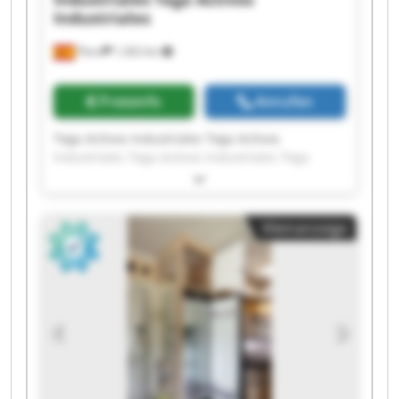
Industriales
Piera
1.262 km
Preisinfo
Anrufen
Tega Activos Industriales Tega Activos
Industriales Tega Activos Industriales Tega
Activos Industriales Tega Activos Industriales
Tega Activos Industriales Tega Activos
Industriales Tega Activos Industriales Tega
Kleinanzeige
Activos Industriales Tega Activos Industriales
Tega Activos Industriales Tega Activos
Industriales Tega Activos Industriales Tega
Activos Industriales Tega Activos Industriales
Tega Activos Industriales Tega Activos
Industriales Tega Activos Industriales Tega
Activos Industriales Tega Activos Industriales