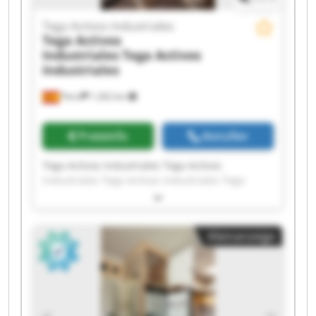
Tega Activos Industriales
Tega Activos
Industriales
Tega Activos
Industriales
Piera
1.262 km
Preisinfo
Anrufen
Tega Activos Industriales Tega Activos
Industriales Tega Activos Industriales Tega
Activos Industriales Tega Activos Industriales
Tega Activos Industriales Tega Activos
Industriales Tega Activos Industriales Tega
Kleinanzeige
Activos Industriales Tega Activos Industriales
Tega Activos Industriales Tega Activos
Industriales Tega Activos Industriales Tega
Activos Industriales Tega Activos Industriales
Tega Activos Industriales Tega Activos
Industriales Tega Activos Industriales Tega