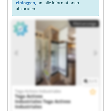
einloggen,
um alle Informationen
abzurufen.
Kleinanzeige
1
/
1
Tega Activos Industriales
Tega Activos
Industriales
Tega Activos
Industriales