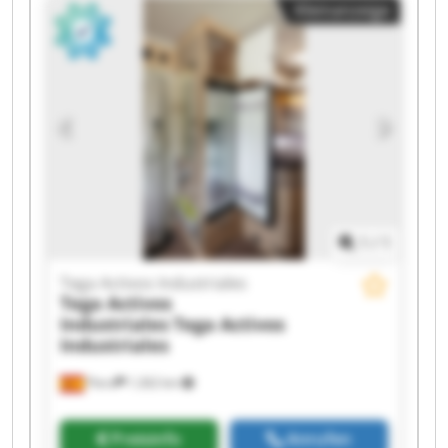
Kleinanzeige
Activos Industriales Tega Activos Industriales
Tega Activos Industriales Tega Activos
Industriales Tega Activos Industriales Tega
Activos Industriales Tega Activos Industriales
Tega Activos Industriales Tega Activos
Industriales Tega Activos Industriales Tega
Activos Industriales Tega Activos Industriales
1
/
1
Tega Activos Industriales
Tega Activos
Industriales
Tega Activos
Industriales
Piera
1.262 km
Preisinfo
Anrufen