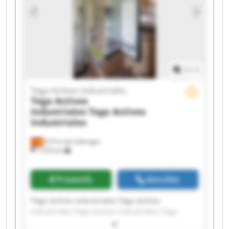
Industriales Tega Activos Industriales Tega
Activos Industriales Tega Activos Industriales
1
/
1
Tega Activos Industriales
Tega Activos
Industriales
Tega Activos
Industriales
El Prat de Llobregat
1.270 km
Preisinfo
Anrufen
Tega Activos Industriales Tega Activos
Industriales Tega Activos Industriales Tega
Activos Industriales Tega Activos Industriales