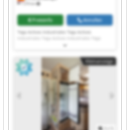
1.270 km
Preisinfo
Anrufen
Tega Activos Industriales Tega Activos
Industriales Tega Activos Industriales Tega
Activos Industriales Tega Activos Industriales
Tega Activos Industriales Tega Activos
Industriales Tega Activos Industriales Tega
Kleinanzeige
Activos Industriales Tega Activos Industriales
Tega Activos Industriales Tega Activos
Industriales Tega Activos Industriales Tega
Activos Industriales Tega Activos Industriales
Tega Activos Industriales Tega Activos
Industriales Tega Activos Industriales Tega
Activos Industriales Tega Activos Industriales
1
/
1