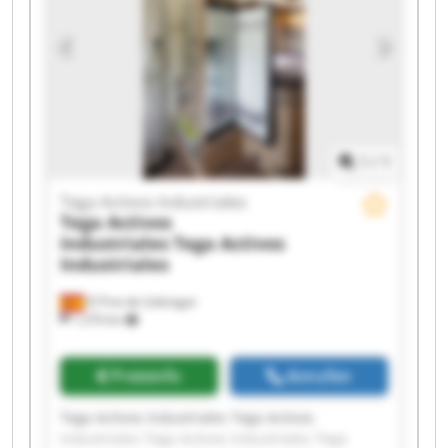
Tega Activos Industriales Tega Activos
Industriales Tega Activos Industriales Tega
Activos Industriales Tega Activos Industriales
1
/
1
Tega Activos Industriales
Tega Activos
Industriales
Tega Activos
Industriales
El Prat de Llobregat
1.270 km
Preisinfo
Anrufen
Tega Activos Industriales Tega Activos
Industriales Tega Activos Industriales Tega