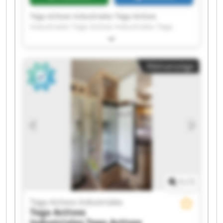
Tega Activos Industriales Tega Activos
Industriales Tega Activos Industriales Tega
Activos Industriales Tega Activos Industriales
Tega Activos Industriales Tega Activos
Industriales Tega Activos Industriales Tega
Kleinanzeige
Activos Industriales Tega Activos Industriales
Tega Activos Industriales Tega Activos
Industriales Tega Activos Industriales Tega
Activos Industriales Tega Activos Industriales
Tega Activos Industriales Tega Activos
Industriales Tega Activos Industriales Tega
Activos Industriales Tega Activos Industriales
1
/
1
Tega Activos Industriales
Tega Activos
Industriales
Tega Activos