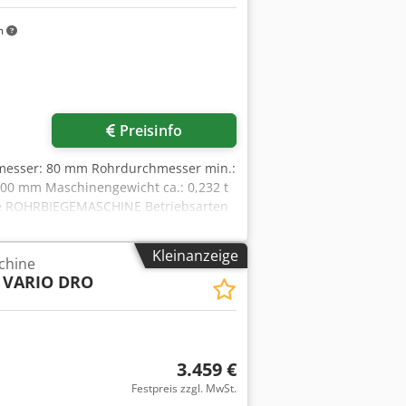
m
Preisinfo
hmesser: 80 mm Rohrdurchmesser min.:
0 mm Maschinengewicht ca.: 0,232 t
che ROHRBIEGEMASCHINE Betriebsarten
rfaches, wiederholbare Biegeprozesse
gevorwahl für 3 verschiedene
Kleinanzeige
chine
schine ist eine Anschlagstange für
 VARIO DRO
ig vom verwendetem mazterial. Die
r: 6 Stück
kzeug für Ø 12mm Dcodpfx Aju
3.459 €
Festpreis zzgl. MwSt.