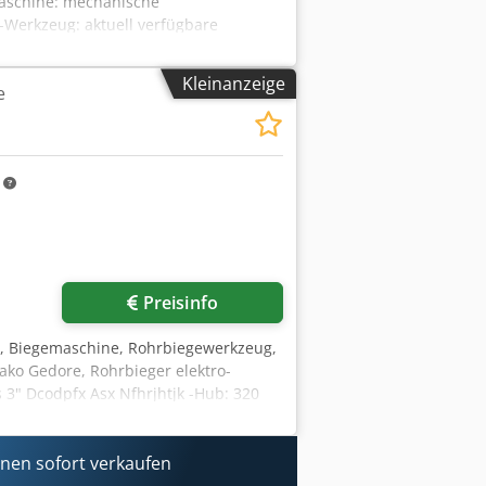
aschine: mechanische
 -Werkzeug: aktuell verfügbare
0/740/H1220 mm -Gewicht: 169 kg
Kleinanzeige
e
m
Preisinfo
e, Biegemaschine, Rohrbiegewerkzeug,
ako Gedore, Rohrbieger elektro-
 3" Dcodpfx Asx Nfhrjhtjk -Hub: 320
 Fotos -Transportabmessung:
en sofort verkaufen