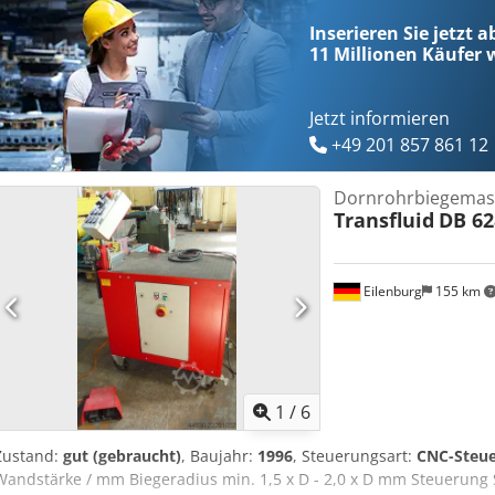
Inserieren Sie jetzt a
11 Millionen
Käufer w
Jetzt informieren
+49 201 857 861 12
Dornrohrbiegemas
Transfluid
DB 62
Eilenburg
155 km
1
/
6
Zustand:
gut (gebraucht)
, Baujahr:
1996
, Steuerungsart:
CNC-Steu
Wandstärke / mm Biegeradius min. 1,5 x D - 2,0 x D mm Steuerung