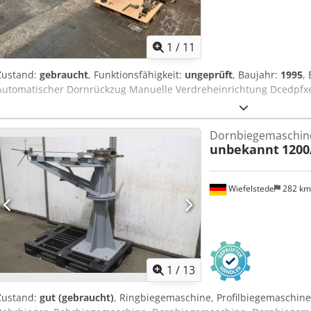
1
/
11
Zustand:
gebraucht
, Funktionsfähigkeit:
ungeprüft
, Baujahr:
1995
,
Automatischer Dornrückzug Manuelle Verdreheinrichtung Dcedpfxe
Dornbiegemaschin
unbekannt
1200
Wiefelstede
282 k
1
/
13
Zustand:
gut (gebraucht)
, Ringbiegemaschine, Profilbiegemaschin