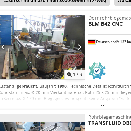
Laserschneidmaschinen 3000-3999mm x-Weg
Abkan
1500 mm Gewicht ca. 2 ton. guter Zustand
Dornrohrbiegemas
BLM
B42 CNC
Deutschland
137 k
1
/
9
Zustand:
gebraucht
, Baujahr:
1990
, Technische Details: Rohrdur
Rundstahl: max. Ø 20 mm Vierkantmaterial: Rohr 25 x 25 mm Biege
außen max: Ø 170 mm Biegegeschwindigkeit: keine Angaben °/s R
Software RC 7000 Maschinengewicht ca.: 2,8 t Abmessungen Schalt
Abmessung Maschine ca. LxBxH: 5,1 x 0,7 x 2,0 m Anwendung: Bea
Rohrbiegemaschin
Rechteckrohren und Rundstangen sowie Vierkantrohren Bezeichnu
TRANSFLUID
DB
Programmierung manuell Rechteck-Rohr 42 x 20 x 2,5mm Biegerich
Bedientafel Zubehör: -div. Biegewerkzeuge für Rohr Ø 25mm -12 div