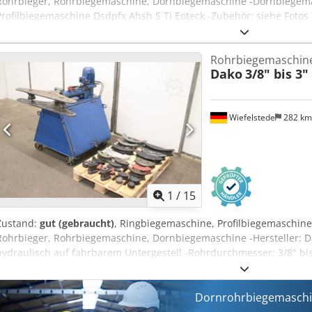
Rohrbieger, Rohrbiegemaschine, Dornbiegemaschine -Dornbiegem
Profilbiegemaschine Dsdpfx Ahsh S Ti Eoteck -Zubehör: siehe Fotos
Werkzeuge sind für Kastenprofile ausgelegt -Abmessung ges.: 120
Rohrbiegemaschin
Dako
3/8" bis 3"
Wiefelstede
282 k
1
/
15
Zustand:
gut (gebraucht)
, Ringbiegemaschine, Profilbiegemaschin
Rohrbieger, Rohrbiegemaschine, Dornbiegemaschine -Hersteller: D
hydraulisch auf fahrbarem Untergestell -Rohrdurchmesser: 3/8" bis
mm -Motor: AEG 1,5 kW -Zubehör: incl. Biegebacken bis 2,5" siehe
1140/1045/H1200 mm -Gewicht ges.: 389 kg
Dornrohrbiegemaschin