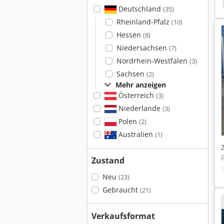
biegen
Jutec
Transfluid Mb 642
Ercolina
Deutschland
(35)
Rheinland-Pfalz
(10)
Hessen
(8)
Niedersachsen
(7)
Nordrhein-Westfalen
(3)
Sachsen
(2)
Mehr anzeigen
Österreich
(3)
Niederlande
(3)
Polen
(2)
Australien
(1)
Zustand
Neu
(23)
Gebraucht
(21)
Verkaufsformat