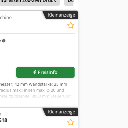
tpressen 200-299t Druck
Dornrohrbiegemaschine
Kleinanzeige
chine
m
Preisinfo
chmesser: 42 mm Wandstärke: 25 mm
radius max.: innen max: Ø 20 und
ohraufzugslänge: 3000 mm Steuerung:
schrank: 800 x 700 x 2000 mm
rbeitung von verformbaren Rohren,
Kleinanzeige
e
ng der Sofrware RC7000,
618
tung nach links Bedienung über
. Spannzangen -div. Hilfs- und