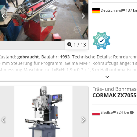
Spannmittel Dodpfx Ahou Ibvujtsck *
Deutschland
137 k
1
/
13
Zustand:
gebraucht
, Baujahr:
1993
, Technische Details: Rohrdurc
6 mm Steuerung für Programm: Gelma MM-1 Rohraufzugslänge: 180
Abmessung Maschine ca. LxBxH: 1,9 x 0,7 x 1,3 m Halbautomatis
sind Handbetrieb aber auch Halbautomatisch Anwendung: für meh
von Rohren (z.B. Hydraulikverrohrung) Die Schwenkeinheit mit Bie
Fräs- und Bohrmas
Biegewinkel im Einzel- und Automatikbetrieb. Im Moment an der Ma
CORMAK
ZX7055
Rohrgröße Ø 10mm für 6 Winkeleinstellungen. Biegeradius abhäng
Biegemaschine ist ortsveränderbar/verfahrbar. Ausstattung/Zubehö
Nockenstangen/Anschlagstangen 6 Stück Steuerscheiben Biegewer
Siedlce
824 km
Ibyyjhtok *