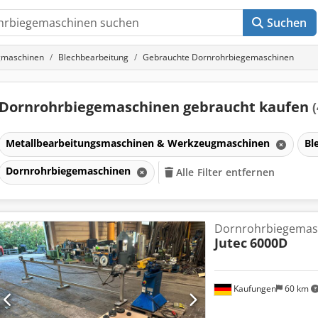
Suchen
gmaschinen
Blechbearbeitung
Gebrauchte Dornrohrbiegemaschinen
Dornrohrbiegemaschinen gebraucht kaufen
(
Metallbearbeitungsmaschinen & Werkzeugmaschinen
Bl
Dornrohrbiegemaschinen
Alle Filter entfernen
en
Dornrohrbiegemas
Jutec
6000D
en
Kaufungen
60 km