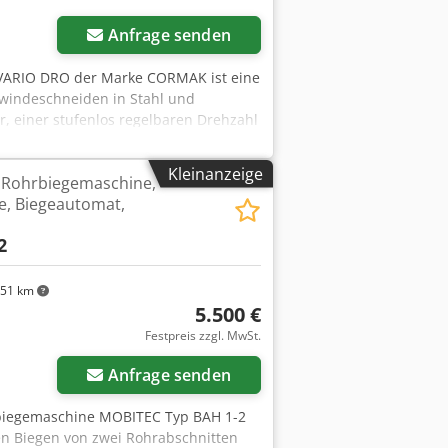
Anfrage senden
 VARIO DRO der Marke CORMAK ist eine
ewindeschneiden in Stahl und
, einer stufenlos regelbaren Drehzahl
e wiederholgenaue Bearbeitung bei
schine: Stabile, gusseiserne Basis und
Kleinanzeige
 Rohrbiegemaschine,
rkstücke, reduziert Vibrationen und
, Biegeautomat,
elung des Spindels in 2 Bereichen:
Parameterauswahl für
2
 Anzeige (DRO) für 2 Achsen –
Einstellzeiten. Automatischer
des Bohrabweißens bei Tiefbohrungen.
51 km
etiefe schaltet das Spindel auf eine
5.500 €
auf und stabiles Drehmoment an der
Festpreis zzgl. MwSt.
schbewegung und sichere Geometrie.
rbeitung, Nutbearbeitung und
Anfrage senden
d Werkzeugrückzug. Effizientes
tet, eine Überhitzung von Werkzeug
biegemaschine MOBITEC Typ BAH 1-2
 die Lebensdauer der Schneidwerkzeuge
 Biegen von zwei Rohrabschnitten