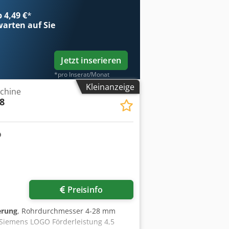
b 4,49 €
*
arten auf Sie
Jetzt inserieren
*pro Inserat/Monat
Kleinanzeige
chine
8
Preisinfo
erung
, Rohrdurchmesser 4-28 mm
 Siemens LOGO Förderleistung 4,5