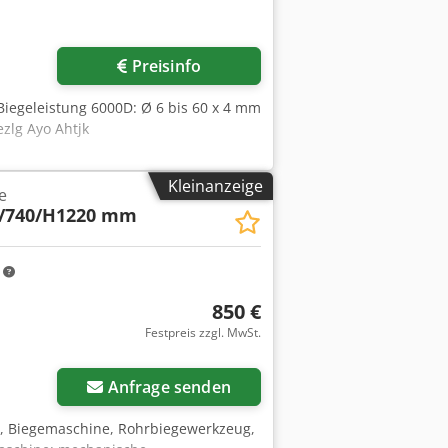
Preisinfo
 Biegeleistung 6000D: Ø 6 bis 60 x 4 mm
zlg Ayo Ahtjk
Kleinanzeige
e
/740/H1220 mm
m
850 €
Festpreis zzgl. MwSt.
Anfrage senden
e, Biegemaschine, Rohrbiegewerkzeug,