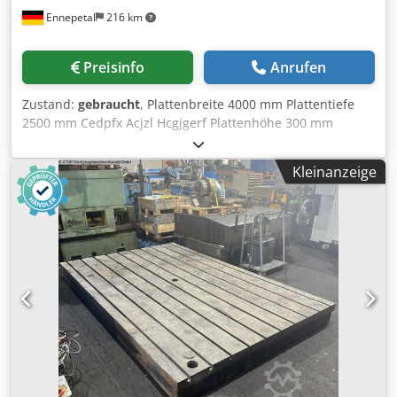
Ennepetal
216 km
Preisinfo
Anrufen
Zustand:
gebraucht
, Plattenbreite 4000 mm Plattentiefe
2500 mm Cedpfx Acjzl Hcgjgerf Plattenhöhe 300 mm
Gewicht 6,2 kg STOLLE Aufspannplatte Aufspannfeld
4000x2500x300mm LxBxH: 4000 x 2500 x 300mm Fläche für
Kleinanzeige
2 Plattenfelder: 20m² Abmessung der T-Nuten; 28 x 48 mm
- Höhe: 48 mm Plattendicke: 110mm Nutenanzahl: 10
Randabstand: 124mm T-Nutenabstand: 250mm Hinweis:
Ich biete eine Aufspannplatte zum Verkauf an. Zusätzlich
ist eine zweite, baugleiche Aufspannplatte mit identischen
Abmessungen vorhanden. Beide Platten sind 1:1 gleich
und können bei Bedarf miteinander montiert bzw.
kombiniert werden, um eine größere Aufspannfläche zu
schaffen. Die zweite Aufspannplatte ist auf Wunsch
ebenfalls erhältlich. Bei Interesse an beiden Platten oder
Fragen zur gemeinsamen Montage können Sie mich gerne
kontaktieren.