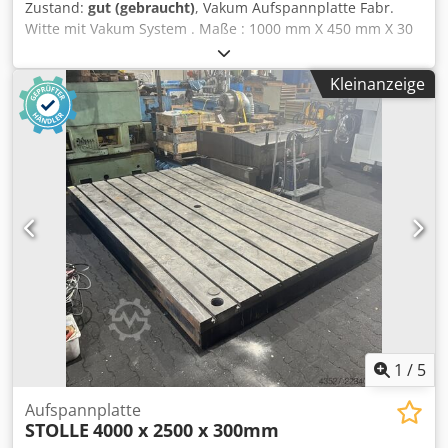
Zustand:
gut (gebraucht)
, Vakum Aufspannplatte Fabr.
Witte mit Vakum System . Maße : 1000 mm X 450 mm X 30
mm Aufspannbereich : 750 mm X410 mm Codpfx Acsznbr
Uogerf
Kleinanzeige
1
/
5
Aufspannplatte
STOLLE
4000 x 2500 x 300mm