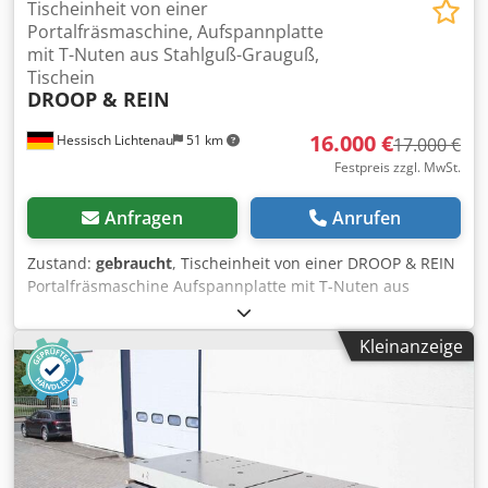
Tischeinheit von einer
Portalfräsmaschine, Aufspannplatte
mit T-Nuten aus Stahlguß-Grauguß,
Tischein
DROOP & REIN
16.000 €
Hessisch Lichtenau
51 km
17.000 €
Festpreis zzgl. MwSt.
Anfragen
Anrufen
Zustand:
gebraucht
, Tischeinheit von einer DROOP & REIN
Portalfräsmaschine Aufspannplatte mit T-Nuten aus
Stahlguß-Grauguß Tischeinheit mit Aufspannplatte und
sehr massiver Führungsbahn Tisch-Aufspannfläche 5500 x
Kleinanzeige
2000 mm Fahrweg der Tischaufspannplatte ca. 3100 mm
Tischhöhe-Bauhöhe 1050mm Tischbelastung: max. 20 ton.
Kugelrollspindel: Ø 100 mm Csdpfx Acethuzpogerf
Gewindesteigung: 20 mm (Eingängig) - Bearbeitungstisch
auf dem Bett sehr stabil geführt - Metall-Teleskop-
Führungsbahnabdeckung - stammt von einer DROOP &