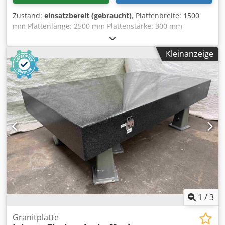
Zustand:
einsatzbereit (gebraucht)
, Plattenbreite: 1500
mm Plattenlänge: 2500 mm Plattenstärke: 300 mm
Crjdpfezi Sruex Acgsf Höhe, auf Unterschrank liegend: 830
mm
Kleinanzeige
1
/
3
Granitplatte