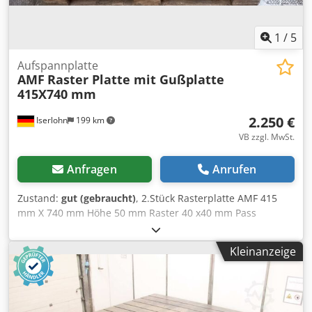
1
/
5
Aufspannplatte
AMF
Raster Platte mit Gußplatte
415X740 mm
2.250 €
Iserlohn
199 km
VB zzgl. MwSt.
Anfragen
Anrufen
Zustand:
gut (gebraucht)
, 2.Stück Rasterplatte AMF 415
mm X 740 mm Höhe 50 mm Raster 40 x40 mm Pass
Bohrungen 16 H7 und Gewinde M12 . mit Guß unter Platte
Höhe 100 mm Codpjziwzhofx Acgjrf
Kleinanzeige