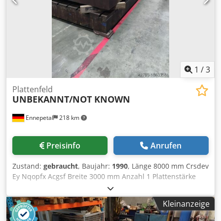
kombiniert werden, um eine größere Aufspannfläche zu
schaffen. Die zweite Aufspannplatte ist auf Wunsch
ebenfalls erhältlich. Bei Interesse an beiden Platten oder
Fragen zur gemeinsamen Montage können Sie mich gerne
kontaktieren.
1
/
3
Plattenfeld
UNBEKANNT/NOT KNOWN
Ennepetal
218 km
Preisinfo
Anrufen
Zustand:
gebraucht
, Baujahr:
1990
, Länge 8000 mm Crsdev
Ey Nqopfx Acgsf Breite 3000 mm Anzahl 1 Plattenstärke
400 mm Maschinengewicht ca. ca. 14 t Raumbedarf ca. 8 x
3 x 0,4 m Die Platte hat 10 Längsnuten je 32 mm Breite.
Kleinanzeige