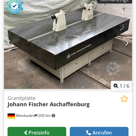
Stützrippen -Aufspannfläche: 300 x 200 mm -Plattendicke:
10 mm -Platte: mit Stützrippen -Transportabmessung:
446/200/H74 mm -Gewicht: 11 kg
1
/
6
Granitplatte
Johann Fischer Aschaffenburg
Wiesbaden
200 km
Preisinfo
Anrufen