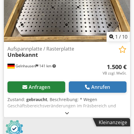
1
/
10
Aufspannplatte / Rasterplatte
Unbekannt
1.500 €
Gelnhausen
141 km
VB zzgl. MwSt.
Anfragen
Anrufen
Zustand:
gebraucht
, Beschreibung: * Wegen
Geschäftsbereichsveränderungen im Fräsbereich und
Produktionsumstellung verkaufen wir kurzfristig eine
Raterplatte / Aufspannplatte und einen Aufspannwinkel *
Kleinanzeige
Rasterplatte / Aufspannplatte: Maße: 1.000x800x45mm
Bohrungsabstand: 40x40mm Spanngewinde: M12