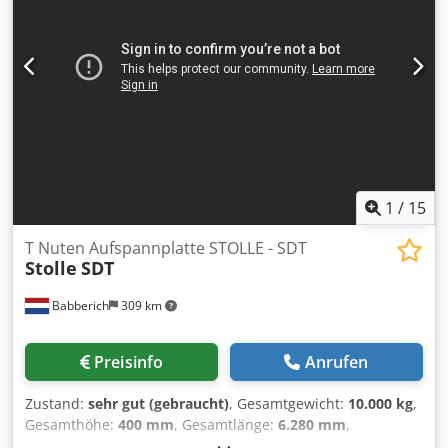
dieser Seite wurden nach bestem Wissen undGewissen
von uns , und soweit möglich , vom Hersteller bezogen.Die
Informationen werden im guten Glauben abgegeben, aber
die Genauigkeit kann nichtgarantiert werden.
Dementsprechend werden Sie keine Vertretung und
Vertragsbedingungen darstellen.Wir empfehlen Ihnen, alle
wichtigen Details zu überprüfen.
1
/
15
T Nuten Aufspannplatte STOLLE - SDT
Stolle
SDT
Babberich
309 km
Preisinfo
Anrufen
Zustand:
sehr gut (gebraucht)
, Gesamtgewicht:
10.000 kg
,
Gesamthöhe:
400 mm
, Gesamtlänge:
6.280 mm
,
Gesamtbreite:
2.100 mm
, Länge: 6280mm Breite: 2100mm