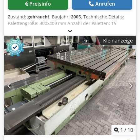
Preisinfo
Anrufen
Zustand:
gebraucht
, Baujahr:
2005
, Technische Details:
Palettengröße: 400x400 mm Anzahl der Paletten: 15
Tischbelastung: 400 kg Maschinengewicht ca.: 0,060 t
Raumbedarf ca.: 0,4 x 0,4 m 15 Paletten für Makino A 55,
Kleinanzeige
Größe 400 x 400 mit T-Nuten abzugeben. Cjdpfx Acevc
Adljgjrf *
1
/
10