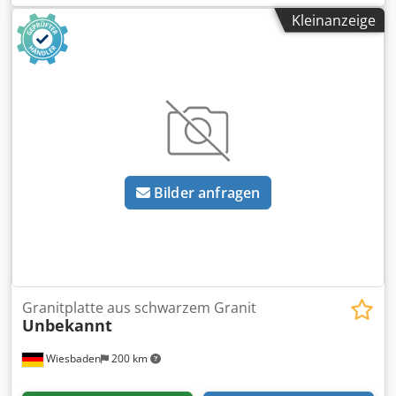
Meßtisch, Richtplatte, Anreissplatte -Aufspannplatte:
Kleinanzeige
Nutenplatte mit massivem Untergestell -Länge: 3030 mm -
Breite: 3000 mm Crodpfsza Sxwox Acgof -Nutenbreite: 25
mm -Maße: siehe Fotos -Abmessung ges.: 3030/3000/H500
mm -Gewicht: 4500 kg
Bilder anfragen
Granitplatte aus schwarzem Granit
Unbekannt
Wiesbaden
200 km