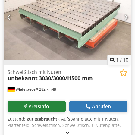
1
/
10
Schweißtisch mit Nuten
unbekannt
3030/3000/H500 mm
Wiefelstede
282 km
Preisinfo
Anrufen
Zustand:
gut (gebraucht)
, Aufspannplatte mit T Nuten,
Plattenfeld, Schweisstisch, Schweißtisch, T-Nutenplatte,
Aufspannplatte, Anreiß- Tuschierplatte, Meßplatte,