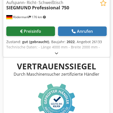
Aufspann- Richt- Schweißtisch
SIEGMUND
Professional 750
Rödermark
176 km
Preisinfo
Anrufen
Zustand:
gut (gebraucht)
, Baujahr:
2022
, Angebot 26133
Technische Daten: - Länge 4000 mm - Breite 2000 mm -
Plattenhöhe 200 mm - Wandstärke 25 mm -
Lochdurchmesser der Lochungen ca. 28 mm - Achsabstand
der Lochungen Tischplatte je ca. 100 x 100 mm
VERTRAUENSSIEGEL
Crodpfezcdcaox Acgef - Achsabstand der Lochungen
Seitenwange je ca. 100 x 50 mm - Tischhöhe ca. 850 mm -
Durch Maschinensucher zertifizierte Händler
Tischhöhe höhenverstellbar - Gesamt - Gewicht ca. 2400 kg