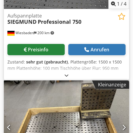
1
/
4
Aufspannplatte
SIEGMUND
Professional 750
Wiesbaden
200 km
Preisinfo
Anrufen
Zustand:
sehr gut (gebraucht)
, Plattengröße: 1500 x 1500
mm Plattenhöhe: 100 mm Tischhöhe über Flur: 950 mm
Materialstärke ca.: 11,5 - 13 mm Bohrung: 16 mm Ø
Gewicht ca.: 397 kg Crsdozn I Uijpfx Acgsf
Kleinanzeige