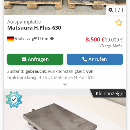
1
/
1
Aufspannplatte
Matsuura
H.Plus-630
8.500 €
Gräfenberg
173 km
10.000 €
VB zzgl. MwSt.
Anfragen
Anrufen
Zustand:
gebraucht
, Funktionsfähigkeit:
voll
funktionsfähig
, 4 Stück Matsuura H-Plus 630
Maschinenpaletten 800 x 800 mm mit hydraulischer
Zuführung Cjdpfx Aexn R Skocgerf
Kleinanzeige