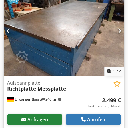
1
/
4
Aufspannplatte
Richtplatte
Messplatte
2.499 €
Ellwangen (Jagst)
246 km
Festpreis zzgl. MwSt.
Anfragen
Anrufen