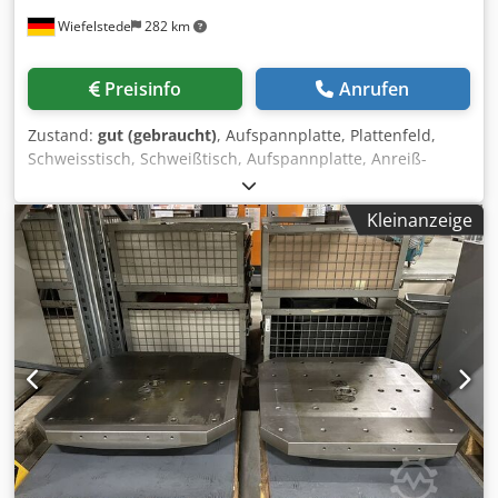
Wiefelstede
282 km
Preisinfo
Anrufen
Zustand:
gut (gebraucht)
, Aufspannplatte, Plattenfeld,
Schweisstisch, Schweißtisch, Aufspannplatte, Anreiß-
Meßplatte, Meßtisch, Richtplatte, Kurzhub-
Schwerlastzylinder, Hydraulikzylinder, Stützzylinder,
Kleinanzeige
Hydraulikstempel, Druckstempel, Hydraulikpresse,
Biegemaschine, Richtmaschine, Profilrichtanlage,
Bandrichtmaschine, Band-Richtgerät, Wellenricht-Anlage,
kombinierte Biegemaschine-Richtpresse,
Profilbiegemaschine, Biegemaschine Biege-/Richtpresse,
Codpfx Ajzbhqxscgsrf -Aufspannplatte: Aufspannplatte mit
Richtpresse -Länge: 3260 mm -Breite: 1380 mm -
Kolbendurchmesser: Ø 63 mm -Hub: 200 mm -Druckkraft: t
-Abmessung ges.: 3260/1380/H1940 mm -Gewicht: 2820 kg