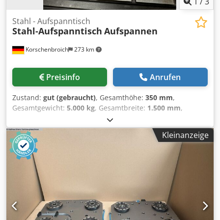
1
/
3
Stahl - Aufspanntisch
Stahl-Aufspanntisch
Aufspannen
Korschenbroich
273 km
Preisinfo
Anrufen
Zustand:
gut (gebraucht)
, Gesamthöhe:
350 mm
,
Gesamtgewicht:
5.000 kg
, Gesamtbreite:
1.500 mm
,
Tischhöhe:
350 mm
, Gesamtlänge:
4.200 mm
, Gebr. Stahl -
Aufspanntisch 4200 x 1500 x 350 mm Cedeuzaafepfx Acgjrf
Kleinanzeige
Gewicht ca.5000 kg