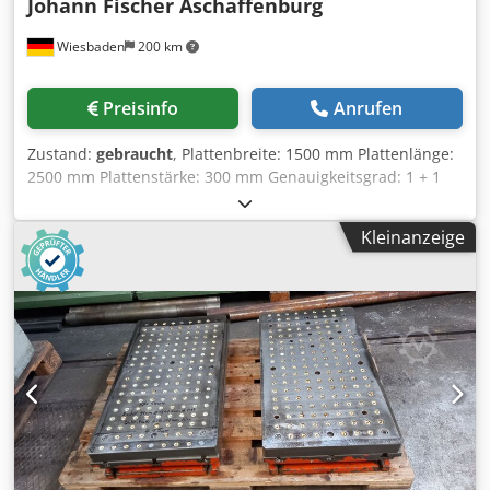
Johann Fischer Aschaffenburg
Wiesbaden
200 km
Preisinfo
Anrufen
Zustand:
gebraucht
, Plattenbreite: 1500 mm Plattenlänge:
2500 mm Plattenstärke: 300 mm Genauigkeitsgrad: 1 + 1
Codpfxjzi Sqqe Acgerf Höhe, auf 5 Füßen liegend: 830 mm
Kleinanzeige