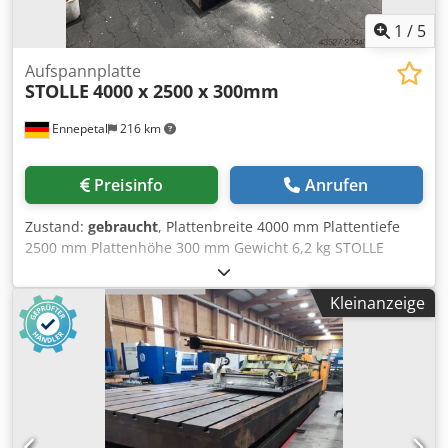
1
/
5
Aufspannplatte
STOLLE
4000 x 2500 x 300mm
Ennepetal
216 km
Preisinfo
Anrufen
Zustand:
gebraucht
, Plattenbreite 4000 mm Plattentiefe
2500 mm Plattenhöhe 300 mm Gewicht 6,2 kg STOLLE
Aufspannplatte Aufspannfeld 4000x2500x300mm LxBxH:
4000 x 2500 x 300mm Fläche für 2 Plattenfelder: 20m²
Kleinanzeige
Cedjzl Hcaepfx Acgjrf Abmessung der T-Nuten; 28 x 48 mm
- Höhe: 48 mm Plattendicke: 110mm Nutenanzahl: 10
Randabstand: 124mm T-Nutenabstand: 250mm Hinweis:
Ich biete eine Aufspannplatte zum Verkauf an. Zusätzlich
ist eine zweite, baugleiche Aufspannplatte mit identischen
Abmessungen vorhanden. Beide Platten sind 1:1 gleich
und können bei Bedarf miteinander montiert bzw.