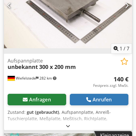
1
/
7
Aufspannplatte
unbekannt
300 x 200 mm
140 €
Wiefelstede
282 km
Festpreis zzgl. MwSt.
Anfragen
Anrufen
Zustand:
gut (gebraucht)
, Aufspannplatte, Anreiß-
Tuschierplatte, Meßplatte, Meßtisch, Richtplatte,
Anreissplatte, Prüfplatte, Kontrollplatte, Feinmesstisch
Csdpfxjzldm Ne Acgsrf -Aufspannplatte: Prüfplatte mit
Kleinanzeige