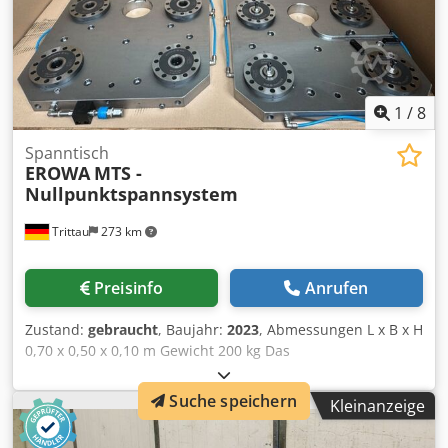
1
/
8
Spanntisch
EROWA
MTS -
Nullpunktspannsystem
Trittau
273 km
Preisinfo
Anrufen
Zustand:
gebraucht
, Baujahr:
2023
, Abmessungen L x B x H
0,70 x 0,50 x 0,10 m Gewicht 200 kg Das
Nullpunktspannsystem befindet sich unserer Einschätzung
nach in einem guten gebrauchten Zustand. Es sind 2 Stück
Suche speichern
Kleinanzeige
verfügbar. Preis pro Stück. Zubehör, abgebildete
Werkzeuge und Spannmittel gehören nur zum