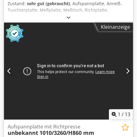
Zustand:
sehr gut (gebraucht)
, Aufspannplatte, Anreiß-
Tuschierplatte, Meßplatte, Meßtisch, Richtplatte,
Anreissplatte Crjdpfjuba Hvsx Acgef -Aufspannplatte: mit
Stützrippen, auf massivem Untergestell -Platte: mit
Kleinanzeige
Stützrippen -Abmessung (LxBxH): ca. 3100x1600x8000 mm
-Gewicht: ca. 4500 kg
1
/
13
Aufspannplatte mit Richtpresse
unbekannt
1010/3260/H860 mm