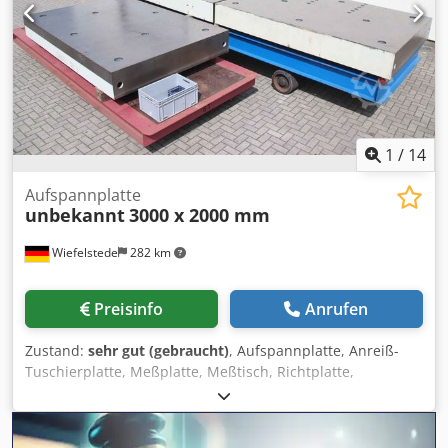
REIN Portalfräsmaschine - Tischlängsbewegung über
Kugelrollspindel und Servo-Motor SIEMENS -
Aufspannfläche mit 11 Stück T-Nuten 28 mm - Antrieb
über Servomotor SIEMENS 1FT6134-6AB71-1AG2 mit
Encoder IC200448S/R (RN 000 B25) Gesamtlänge 9500 mm
Breite 2000 mm Bauhöhe 1050 mm Eigengewicht 28 ton.
guter Zustand
1
/
14
Aufspannplatte
unbekannt
3000 x 2000 mm
Wiefelstede
282 km
Preisinfo
Anrufen
Zustand:
sehr gut (gebraucht)
, Aufspannplatte, Anreiß-
Tuschierplatte, Meßplatte, Meßtisch, Richtplatte,
Anreissplatte, Prüfplatte, Kontrollplatte, Feinmesstisch -
Aufspannfläche: 3000 x 2000 mm -Anzahl: 3 Stück
Aufspannplatten vorhanden -Preis : pro Stück -Anmerkung: