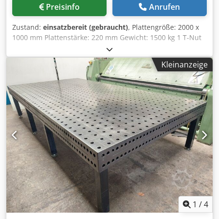
Preisinfo
Anrufen
Zustand:
einsatzbereit (gebraucht)
, Plattengröße: 2000 x
1000 mm Plattenstärke: 220 mm Gewicht: 1500 kg 1 T-Nut
15 mm längs mit Kantenabstand 300 mm Csdpozh Ir Uofx
Acgorf Tischhöhe mit Unterschrank: 1020 mm
Kleinanzeige
1
/
4