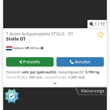
1
/
13
T Nuten Aufspannplatte STOLLE - DT
Stolle
DT
Babberich
309 km
Preisinfo
Anrufen
Zustand:
sehr gut (gebraucht)
, Gesamtgewicht:
5.700 kg
,
Gesamthöhe:
300 mm
, Gesamtlänge:
4.000 mm
,
Gesamtbreite:
2.000 mm
, Länge: 4000mm Breite: 2000mm
Höhe: 300mm Menge T-Nuten: 8 Abstand T-Nuten /
Kleinanzeige
Sprung:250mm T -slot size: 27mm Gewicht pro Platte ca.:
5700kg Number of matching pieces:2 Länge: 4000mm
Breite: 2000mm Cjdpozrl Etsfx Acgerf Höhe: 300mm
Gewicht: 5700kg Bitte beachten Sie: Die Informationen auf