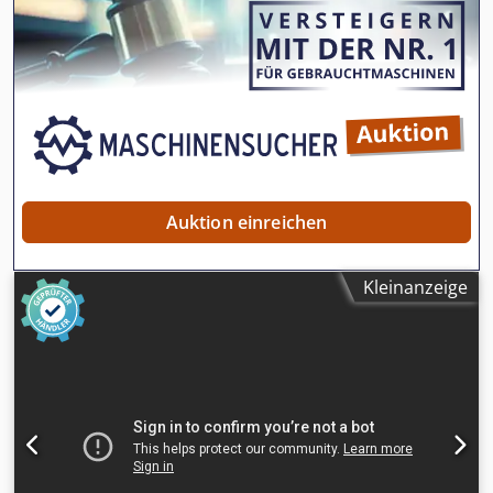
Die Aufspannplatten können Stirnseitig miteinander
verschraubt werden, da die Stirnflächen gefräst sind -
mögliche Aufspannflächen: 3x 3000 x 2000 mm (1x 9000 x
2000 mm) (1x 6000 x 3000 mm) -Plattendicke: 60 mm
Crodew Dzk Eopfx Acgof -Platte: mit Stützrippen -
Abmessung jew.: 3000/2000/H360 mm -Gewicht: 4500
kg/St.
Auktion einreichen
Kleinanzeige