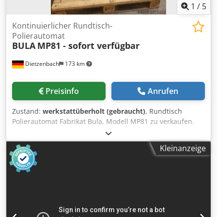
1
/
5
Kontinuierlicher Rundtisch-
Polierautomat
BULA
MP81 - sofort verfügbar
Dietzenbach
173 km
Preisinfo
Anrufen
Zustand:
werkstattüberholt (gebraucht)
, Rundtisch
Polierautomat Fabrikat Bula, Modell MP81 zu verkaufen.
Kontinuierlich umlaufender Automat zum polieren,
bürsten, schleifen und entgraten verschiedenster
Kleinanzeige
Werkstücke. 6 Werkstückaufnahmen in einem Teilkreis von
250 mm montiert. 1 Bearbeitungsstation, Antriebsleistung
2,2 kW, mit Bula Quick Lock System der Polierscheiben.
Polierwellendurchmesser 25 mm Die Maschine wurde
komplett überholt, Maschinenkörper sandgestrahlt,
grundiert, neu lackiert, neue Lager, neue Motoren, neues
Getriebe, neue Keilriemen, neue Handräder, neue