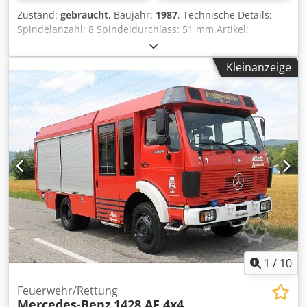
Zustand:
gebraucht
, Baujahr:
1987
, Technische Details:
Spindelanzahl: 8 Spindeldurchlass: 51 mm Artikel:
Mehrspindeldrehautomat Fabrikat: Schütte Typ: AF51
Baujahr: 1987 Sechsspindel-Drehautomat 8 Hauptspindeln
Kleinanzeige
max. Nenn-Durchlass D=51mm Steuerung SIEMENS
SIMATIC S5 Greifer in Lage 7, für rückwärtige Bearbeitung
Gewindeschneidantrieb unabhängiger Vorschub in Lage
2/3 elektronisches Nockenschaltwerk Balluff Crodoiay
Sfopfx Ad Iof Klartextanzeige Wöhrle
Kühlmittelzusatzpumpe Magnetkerzenfilter Öl-Betrieb
inklusive Lademagazin IEMCA PRA40/37/F, Baujahr 1987,
(Bündellader) Lackierung in Lichtblau und Lichtgrau
Werkzeugkonfiguration wird vom Bildmaterial abweichen.
Bitte kontaktieren Sie uns für weitere Informationen und
Bilder über mail(at) oder *
1
/
10
Feuerwehr/Rettung
Mercedes-Benz
1428 AF 4x4