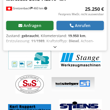
25.250 €
Gretzenbach
460 km
Festpreis MwSt. nicht ausweisbar
Anfragen
Anrufen
Zustand:
gebraucht
, Kilometerstand:
19.950 km
,
Erstzulassung:
11/1989
, Kraftstofftyp:
Diesel
, Achsen-
Konfiguration:
4x4
, Getriebetyp:
mechanisch
, Baujahr:
1989
, Ausstattung:
Allradantrieb
, Mercedes-Benz 1428 AF
4x4 (Zentral- und Hinterachssperre, Untersetzung) mit 7
Sitzplätzen Wassertank: 2'500 Liter Pumpe: Metz mit 2'800
l/min zusätzliche Ausrüstung: Schnellangriff rechts mit 50
Meter Schlauch Masse (LxBxH): 7100 x 2300 x 3000mm
Crsdpfx Adjfarx Ue Ief Radstand: 3800 mm Bereifung:
275/70 R22.5