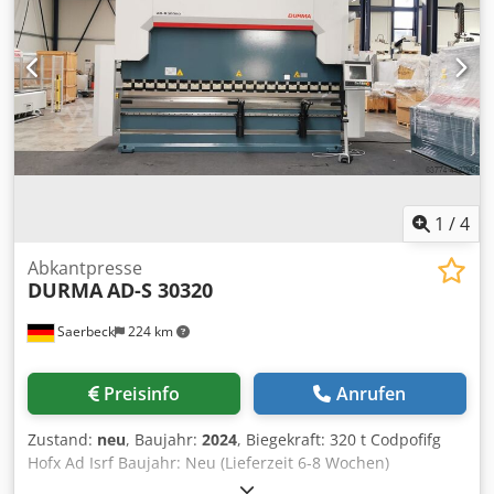
1
/
4
Abkantpresse
DURMA
AD-S 30320
Saerbeck
224 km
Preisinfo
Anrufen
Zustand:
neu
, Baujahr:
2024
, Biegekraft: 320 t Codpofifg
Hofx Ad Isrf Baujahr: Neu (Lieferzeit 6-8 Wochen)
Steuerung: DT 15 Biegelänge: 3050 mm Abstand zwischen