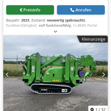
Y2, X, R (4-Achsen) CNC motorische Bombierung
Motorleistung 37 kW Öltankkapazität 250 lt Länge 4300 mm
Preisinfo
Anrufen
Breite 1820 mm Höhe 3230 mm Gewicht ca. 17250 kg
Baujahr:
2023
, Zustand:
neuwertig (gebraucht)
,
Funktionsfähigkeit:
voll funktionsfähig
, 1x BKRS Portal-
Kran Traglast: 2 x 20.000 = 40.000 kg Spannweite: 29 m
Ausladung: 2 x 8,9 m Hubhöhe über Schiene: 10 m
Kleinanzeige
Cedpfxeyx Dv Te Ad Ierf Hakenweg: 13,5 m
Funkfernsteuerung Kabeltrommel geeignet für 90 m
Komplett mit Kranfahrbahn UIC60, Länge: 2x 180 m
1
/
32