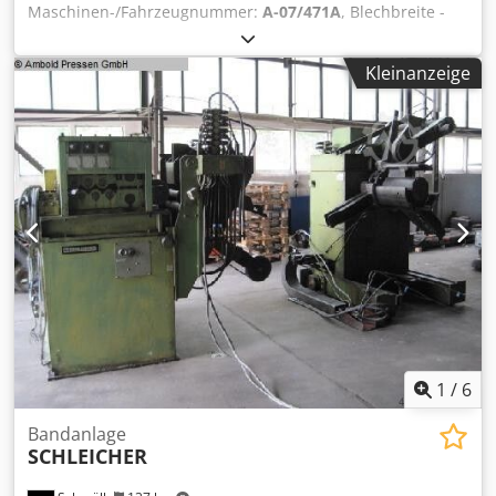
Maschinen-/Fahrzeugnummer:
A-07/471A
, Blechbreite -
max.: 130 mm Richtwalzendurchmesser: 40 mm Anzahl
Richtwalzen: 5 Codpfxecxxx Rs Ad Ierf Zugwalzen: 2+2
Kleinanzeige
Blechdicke - min.: 0,4 mm Blechdicke - max.: 3,5 mm
Gewicht: 0,4 t Raumbedarf ca.: 0,6x0,65x1,15 m Band-
Richtmaschine mit integriertem stufenlos verstellbaren
VARI-Antrieb, Rechts- und Linkslauf,
Betriebsartenwahlschalter für manuell und automatik,
Einlaufrollenkorb, Positionsanzeige der Richtrollen über
Analogdisplay, Verstellung der Richtrollenpositionen über
Handräder, automatische Bandschlaufensteuerung, sehr
guter Zustand
1
/
6
Bandanlage
SCHLEICHER