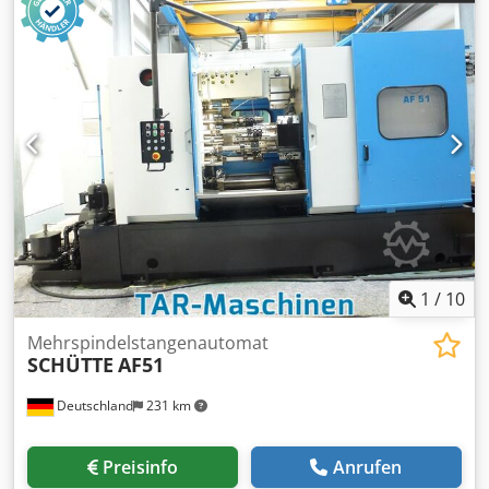
Achsen Roboter Kuka KR 180 R2500 Extra - Baujahr 2011 -
Steuerung KRC 4 - zusätzliche Achse (7. Achse)
Bandschleifstation BSS10 - max. Riemenabmessungen
3500 x 30 mm - max. Kontaktscheibendurchmesser 200
mm - Motorleistung 4 kW 2 x Polierstationen, -
Polierscheibendurchmesser 350 - 600 mm - Leistung 5,5
kW Greiferwechselschrank BandfördererInteroll
Automation GmbH - Gesamtlänge ca. 2000 mm -
Bandbreite ca. 440 mm Csdpfx Aeg Saqved Ierf Wir haben
4 solche Zellen.
1
/
10
Mehrspindelstangenautomat
SCHÜTTE
AF51
Deutschland
231 km
Preisinfo
Anrufen