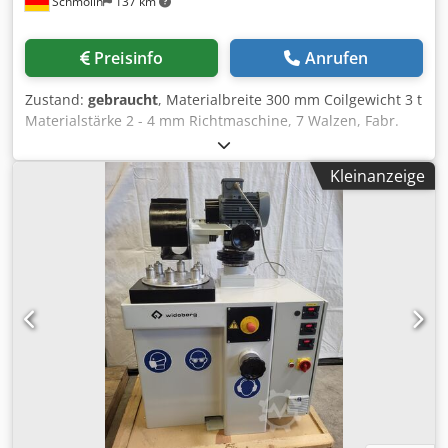
Schmölln
137 km
Preisinfo
Anrufen
Zustand:
gebraucht
, Materialbreite 300 mm Coilgewicht 3 t
Materialstärke 2 - 4 mm Richtmaschine, 7 Walzen, Fabr.
Schleicher, Typ RM 6-95/160 Bandbreite: 300 mm
Banddicke: 2 - 4 mm Credpscdrmmjfx Ad Iof
Kleinanzeige
Richtquerschnitt: 1200 mm² Spannung: 220/380 V 50 Hz
Leistung: 3,1 kW Haspel mit Andrückrolle, Fabr. Schleicher,
Typ H-3 Max. Belastung: 3 t Bandbreite: 400 mm
Spannung: 220/380 V 50 Hz Leistung: 3,92 kW ohne
Steuerung