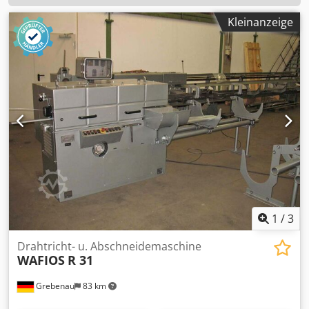
Kleinanzeige
1
/
3
Drahtricht- u. Abschneidemaschine
WAFIOS
R 31
Grebenau
83 km