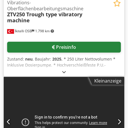
Vibrations-
Oberflächenbearbeitungsmaschine
ZTV250 Trough type vibratory
machine
İkitelli OSB
1.798 km
Preisinfo
Zustand:
neu
, Baujahr:
2025
, * 250 Liter Nettovolumen *
Inklusive Dosierpumpe. * Hochverschleißfeste P.U.-
Auskleidung (90 Shore) * Leistungsstarker Drehstrom-
Antriebsmotor. * Wechselbares Ventil für die
Kleinanzeige
Abwasserableitung * Hauptschalter und Notausschalter. *
Zeitschaltuhr und Betriebsstundenzähler * Spezielle
Konstruktion des Bedienfeldes (EU-Standards) enthalten
Crjdpfxoh I N Ude Ahlef