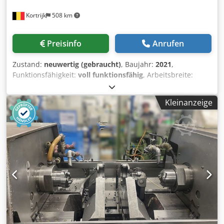
Kortrijk
508 km
Preisinfo
Anrufen
Zustand:
neuwertig (gebraucht)
, Baujahr:
2021
,
Funktionsfähigkeit:
voll funktionsfähig
, Arbeitsbreite:
1.700 mm
, Schweißleistung (max.):
600 kVA
,
Drahtdurchmesser (max.):
6 mm
, Art des Eingangsstroms:
Kleinanzeige
Drehstrom
, MG950 Gitterbreite (Querdrahtlänge) für
unteren Einwurf, 1-bahnig 200 – 900 mm für oberen
Einwurf, 1-bahnig 200 – 1700 mm für oberen Einwurf, 2-
bahnig (nutzbare Breite) max. 1530 mm Gitterlänge max.
3200 mm min. 350* mm Abstand der äussersten
Längsdrähte max. 1600 mm Längsdraht-Teilung min. 20
mm Querdraht-Teilung min. 10 mm stufenlos
programmierbar Lichte–Weite Längsdraht min. 15 mm
Lichte–Weite Querdraht min. 8 mm Längsdraht-
Durchmesser 2.0 – 6.0 mm Cjdpfx Aheym An Aoljrf
Querdraht-Durchmesser für unteren Einwurf 1.5 – 4.0 mm
für oberen Einwurf 2.0 – 6.0 mm Längsdraht-Überstand