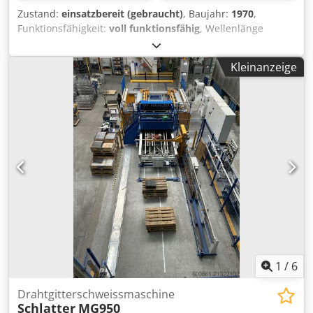
Zustand:
einsatzbereit (gebraucht)
, Baujahr:
1970
,
Funktionsfähigkeit:
voll funktionsfähig
, Wellenlänge
unterhalb des Kopfes:
30 mm
, Abschnittslänge (max.):
52
mm
, Doppeldruckpresse Hilgeland CH1 KHA Baujahr 1970
Kleinanzeige
Credpour N Daefx Ahlof Die Maschine ist sofort
einsatzbereit!
1
/
6
Drahtgitterschweissmaschine
Schlatter
MG950