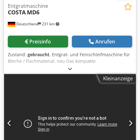
Entgratmaschine
COSTA
MD6
Deutschland
231 km
Preisinfo
Anrufen
Zustand:
gebraucht
, Entgrat- und Feinschleifmaschine für
Bleche / Flachmaterial, neu Das kompakte
Bearbeitungszentrum für das Entgraten, Entschlacken,
Entrosten, Oxidschichtentfernen, Kantenverrunden,
Kleinanzeige
Feinschleifen bis hin zum Polieren von Metalloberflächen.
Durch die feste Arbeitshöhe kann diese Maschine auch
optimal in eine Fertigungslinie integriert werden und ist
zur Bearbeitung von großen Teilen geeignet. Arbeitsbreite:
1150 - 1350 mm maximales Teilegewicht: 500 kg Credpfx
Asnah Tdohlof Breitbänder mit Schleifbandabwicklung:
2620 mm Standardmäßig mit Vakuumhaltesystem, optional
mit Magnethaltesystem Durch die Verwendung von 2620
mm langen Schleifbändern erhalten Sie eine gleichmäßig
glatte Oberfläche und reduzieren die Verbrauchskosten,