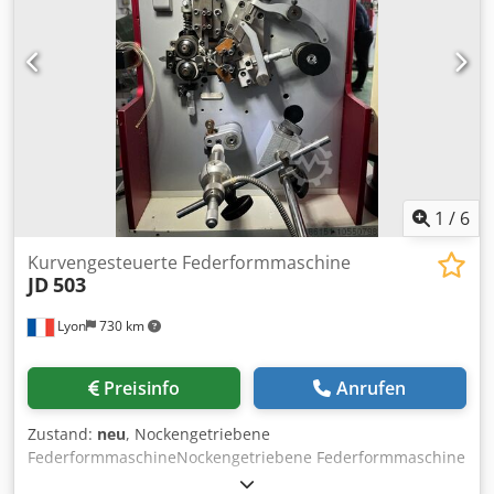
1
/
6
Kurvengesteuerte Federformmaschine
JD
503
Lyon
730 km
Preisinfo
Anrufen
Zustand:
neu
, Nockengetriebene
FederformmaschineNockengetriebene Federformmaschine
Crjdpsmb Uursfx Ahlef