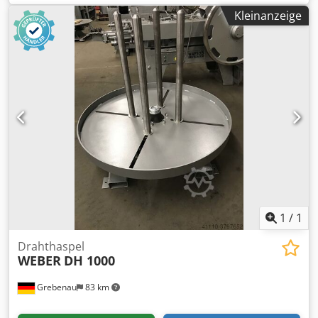
Kleinanzeige
1
/
1
Drahthaspel
WEBER
DH 1000
Grebenau
83 km