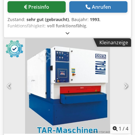
Preisinfo
Anrufen
Zustand:
sehr gut (gebraucht)
, Baujahr:
1993
,
Funktionsfähigkeit:
voll funktionsfähig
,
Drahtdurchmesserbereich: 1,5 - 7,0 mm
Abschnittslaengen: max. 2.000 mm Crsdpfxjzlqxlo Ahlef
Kleinanzeige
Vorschubgeschwindigkeit: 5 - 120 mter./min.
1
/
4