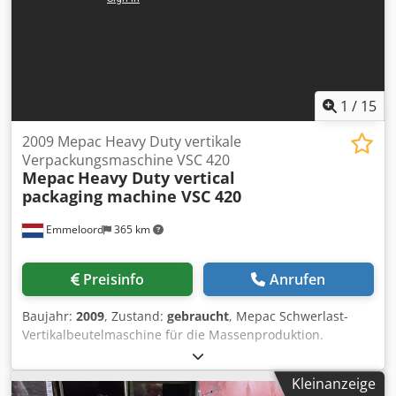
1
/
15
2009 Mepac Heavy Duty vertikale
Verpackungsmaschine VSC 420
Mepac
Heavy Duty vertical
packaging machine VSC 420
Emmeloord
365 km
Preisinfo
Anrufen
Baujahr:
2009
, Zustand:
gebraucht
, Mepac Schwerlast-
Vertikalbeutelmaschine für die Massenproduktion.
Cedpfxext Ib Ho Ahljrf
Kleinanzeige