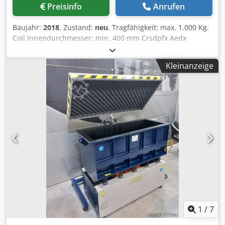
Preisinfo
Anrufen
Baujahr:
2018
, Zustand:
neu
, Tragfähigkeit: max. 1.000 Kg.
Coil Innendurchmesser: min. 400 mm Crsdpfx Aedx
Ryyshlof Coil Aussendurchmesser: max. 1.100 mm Coil
Höhe: max. 800 mm
Kleinanzeige
1
/
7