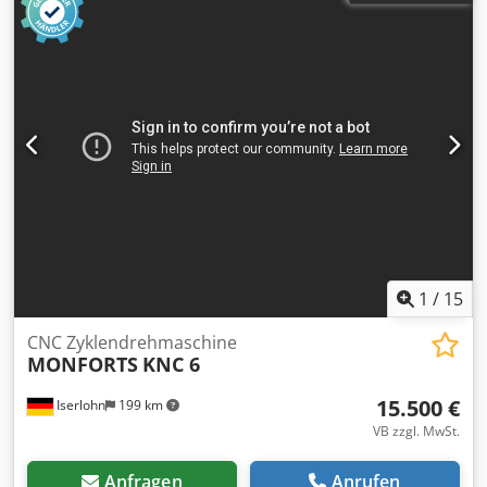
Hochgeschwindigkeitsbearbeitung (HSC) * Vollständige
Absaugung Technische Daten / technical details: X-Weg /
Maschinenverkleidung * Maschinengewicht: ca. 7.500 kg *
X-travel 860 mm Y-Weg / Y-travel 560 mm Z-Weg / Z-travel
Maschinenabmessungen (L × B × H): ca. 2.600 × 2.400 ×
600 mm Spindelaufnahme / spindle taper SK 40
2.900 mm
Drehzahlbereich / spindle speed 0-10000 UpM /rpm
Eilgang X,Y,Z / rapid feed X,Y,Z 24,24,20 m/min
Tischaufspannfläche / table clamping area 1000x560 mm
Werkzeugwechselmagazinplätze / number of tool places in
changer 24 Dedpfx Ajy Hqmhscmock Antriebleistung
Spindel 40%ED / drive capacity spindle 40%ED 18,5 kW
Gewicht ca. / weight 6.500 kg Technische Daten, Zubehör
und Beschreibung der Maschine sind unverbindlich -
Technical data, accessories and description of the machine
are not binding.
1
/
15
CNC Zyklendrehmaschine
MONFORTS
KNC 6
15.500 €
Iserlohn
199 km
VB zzgl. MwSt.
Anfragen
Anrufen