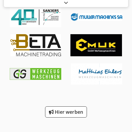
Achse +/- 110 ° Maschinengewicht ca. 25050 kg HSK63
Magazin fur 30 werkzeuge Dsdpfxoy Sbl Sj Acmeck 18000
rpm
Hier werben