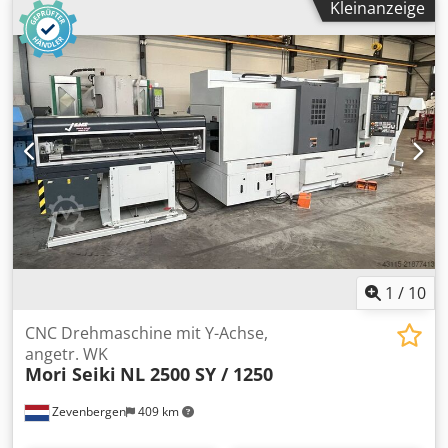
Kleinanzeige
reine Positionier-Achse: Keine angetriebene Werkzeuge)
Stangendurchmesser 42 mm Dreibackenfutter : 165 mm
Betriebs-/Spindelstunden: ca. 32.500 h / 6.400 h
(abgelesen 2025/11) Zubehör: Späneförderer, IKZ (coolant
center), Backenfutter,, Dokumentation Zustand: Gut
1
/
10
CNC Drehmaschine mit Y-Achse,
angetr. WK
Mori Seiki
NL 2500 SY / 1250
Zevenbergen
409 km