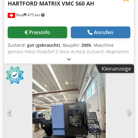
HARTFORD MATRIX
VMC 560 AH
Root
475 km
Preisinfo
Anrufen
Zustand:
gut (gebraucht)
, Baujahr:
2005
, Maschine
gemäss Fotos Dodpfjvf D Ansx Acmjck Zustand: Abgesehen
von einem defekten Steckplatz im WZ-Magazin, sehr gut!
Werkzeughalter vorhanden
Kleinanzeige