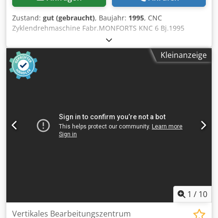
Zustand:
gut (gebraucht)
, Baujahr:
1995
, CNC
Zyklendrehmaschine Fabr.MONFORTS KNC 6 Bj.1995
Dcsdpehktd Nofx Acmok Steuerung Monforts MTC K.
Spitzenweite : 2000 mm Max.Umlauf-Durchmesser über
Kleinanzeige
Bett : 630 mm Max Umlauf-Durchmesser Über Plansupport
: 380 mm Spindeldrehzahlen: 2 -1800 U/min Spindelmotor
: 21/15 Kw Spindelbohrung: 71 mm 3-Backenspannfutter
FORKARDT 400mm Werkzeughalte Multifix Größe C mit 3
Werkzeugtaschen . Platzbedarf : Länge 4000 mm
Breite2200 mm Höhe 1900 mm Gewicht.ca: 5000 Kg
Komplette Maschine Dokus Vorhanden. Maschine
unterstrom Vorführbar.
1
/
10
Vertikales Bearbeitungszentrum