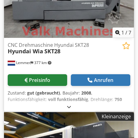
1
/
7
CNC Drehmaschine Hyundai SKT28
Hyundai Wia
SKT28
Lemmer
377 km
Preisinfo
Anrufen
Zustand:
gut (gebraucht)
, Baujahr:
2008
,
Funktionsfähigkeit:
voll funktionsfähig
, Drehlänge:
750
mm
, Drehdurchmesser:
590 mm
, Spindelbohrung:
78
mm
, Spindeldrehzahl (max.):
3.000 U/min
, Ausstattung:
Kleinanzeige
Dokumentation/Handbuch
, Drehlange: 750 mm
Drehdiameter: 590 mm über Bett / 375 mm über
Querschlitten Spindeldrehzahlen: 25 - 3.000 U/min.