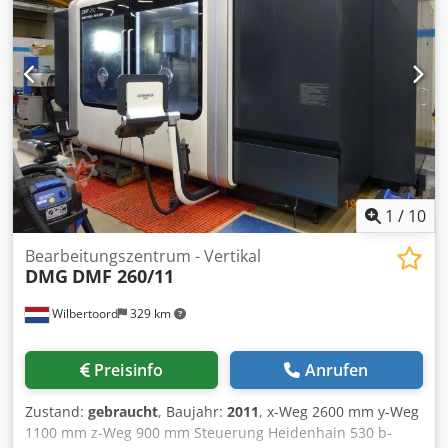
Djdpfxjxmvzuj Acmeck Spindelbohrung: 78 mm Turret: 10
Pockets Steuerung: Siemens 810D Shopmill Ausgestattet
mit: - Doppelt Fusspedal - Späneförderer -
Betriebsanleitungen Ursprungland: Z. Korea Motor
Leistung 25 kW Maschine Gewicht: 6.000 kg Maschine
LxBxH: 300 x 180 x 190 cm
1
/
10
Bearbeitungszentrum - Vertikal
DMG
DMF 260/11
Wilbertoord
329 km
Preisinfo
Anrufen
Zustand:
gebraucht
, Baujahr:
2011
, x-Weg 2600 mm y-Weg
1100 mm z-Weg 900 mm Steuerung Heidenhain 530 b-