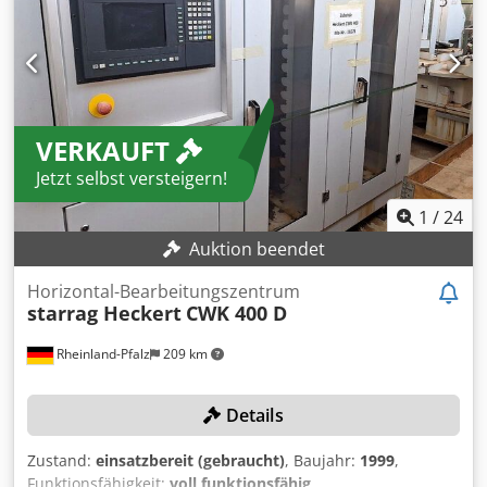
VERKAUFT
Jetzt selbst versteigern!
1
/
24
Auktion beendet
Horizontal-Bearbeitungszentrum
starrag Heckert
CWK 400 D
Rheinland-Pfalz
209 km
Details
Zustand:
einsatzbereit (gebraucht)
, Baujahr:
1999
,
Funktionsfähigkeit:
voll funktionsfähig
,