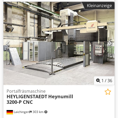
Z-Achse:
650 mm
, Steuerungsmodell:
Siemens 840 D
,
Kleinanzeige
Spindeldrehzahl (max.):
10.000 U/min
, TECHNISCHE
DETAILS Chedpfx Ahoymw S Aemea Verfahrweg X-Achse:
650 mm Verfahrweg Y-Achse: 500 mm Verfahrweg Z-Achse:
650 mm B-Achse: 360.000 x 0,001 mm Größe der Palette:
400 x 500 mm Spindeldrehzahl: 50 - 10.000 U/min
Werkzeugaufnahmesystem: SK 40 Anzahl der Werkzeuge
im Magazin: 60 Eilgang: 40 m/min
Vorschubgeschwindigkeit: 1 - 20.000 mm/min MASCHINEN-
DETAILS Steuerungssystem: Siemens 840 D
Leistungsbedarf: 65 kW
1
/
36
Portalfräsmaschine
HEYLIGENSTAEDT
Heynumill
3200-P CNC
Laichingen
303 km