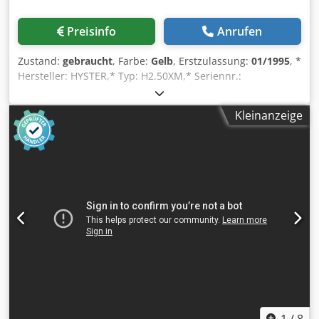
Preisinfo
Anrufen
Zustand:
gebraucht
, Farbe:
Gelb
, Erstzulassung:
01/1995
, *
Hersteller: HYSTER,* Typ: H2.50XM,* Seriennr.:
D177B22181S,* Zusatzgerät: S/S 2.00-1.50 1067 mm,*
Baujahr: 1995,* Antrieb: Diesel,* Betriebsstunden: 18151,8
Kleinanzeige
h,* Leergewicht: 4265 kg,* Rückneigung: 6 Grad,*
Reifengröße: 7,0 x 12 (vorn). 6,0 x 9 (hinten),* Reifendruck:
0 (vorn / hinten),* Spurbreite: 1125 mm,* Hublast bei
senkrechtem Hubgerüst und Zusatzgerät wie oben
angegeben,* Hubhöhe: 5550 mm,* Tragfähigkeit:, 2040 kg
bei 500 mm, 1860 kg bei 600 mm, 1710 kg bei 700 mm,
Änderungen, Zwischenverkauf und Irrtümer vorbehalten.
Chodpfx Ahei Tfapomea
1
/
8