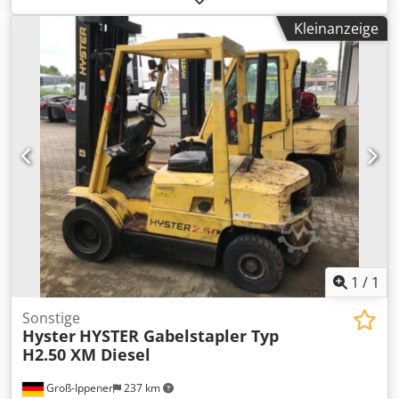
mit Werkzeug verkauft. Immer pünktlich gewartet und
Kleinanzeige
gepflegt. Die Werkzeugmaschinen sind angeschlossen und
können getestet und inspiziert werden. Spezifikation:
Modell: EDWARDS PEARSON 100/3100 PR6 Baujahr: 1997
Arbeitslänge: 3 100 mm Biegeleistung: 100 T Chodpfx
Aherfx Utemea Verfahrweg: 172 mm Abstand zwischen
Tisch und Rahmen: 450 mm Arbeitsgeschwindigkeit: 100
mm/s Rücklaufgeschwindigkeit: 110 mm/s Achsen:
automatisch X1, X2, Y1, Y2, Z1, Z2, R Werkzeuge: Verfügbar
Gewicht: 7 T Sonstiges: Neuer Bildschirm vor kurzem
ersetzt, Tastatur für die Benutzerfreundlichkeit
angebracht. Wenn Sie weitere Fragen haben, werden wir
gerne zu beantworten.
1
/
1
Sonstige
Hyster
HYSTER Gabelstapler Typ
H2.50 XM Diesel
Groß-Ippener
237 km