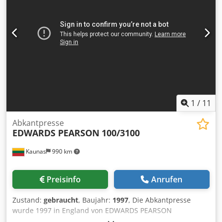
manuell und automatik, Einlaufrollenkorb,
Positionsanzeige der Richtrollen über Analogdisplay,
Verstellung der Richtrollenpositionen über Handräder,
automatische Bandschlaufensteuerung, sehr guter
Zustand
1
/
11
Abkantpresse
EDWARDS PEARSON
100/3100
Kaunas
990 km
Preisinfo
Anrufen
Zustand:
gebraucht
, Baujahr:
1997
, Die Abkantpresse
wurde 1997 in England von EDWARDS PEARSON
hergestellt. Die Abkantpresse ist in gutem Zustand, wird