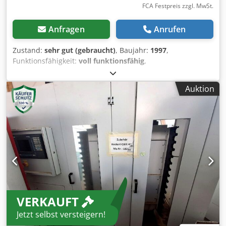
FCA Festpreis zzgl. MwSt.
Anfragen
Anrufen
Zustand:
sehr gut (gebraucht)
, Baujahr:
1997
,
Funktionsfähigkeit:
voll funktionsfähig
,
Maschinen-/Fahrzeugnummer:
1114.3705-24
, Gebr. CNC
Drehmaschine Fabrikat: Boehringer Typ: VDF 250Cm
Auktion
Baujahr: 1997 VDF Boehringer 250C Die Maschine hat
folgende Ausstattung 1000mm Drehlänge Keinen Reitstock
Angetriebene Werkzeuge Sonderschwenkfutter Steuerung
Siemens 840C Die Boehringer VDF 250 Cm ist eine CNC-
Drehmaschine, die für die Bearbeitung von Futterteilen
konzipiert wurde. Sie zeichnet sich durch ihre robuste
Bauweise und präzise Bearbeitungsmöglichkeiten aus.
Technische Daten (Modelljahr 1997) Chjdjwlap Aspfx
Ahmoa Arbeitsbereich: Umlaufdurchmesser über Bett: 550
mm Umlaufdurchmesser über Planschlitten: 480 mm
VERKAUFT
Verfahrweg X-Achse: 405 mm Verfahrweg Z-Achse: 1.099
mm Maximale Drehlänge: 1.000 mm (Kein) Reitstock:
Jetzt selbst versteigern!
Werkzeugrevolver: Anzahl der Plätze: 12