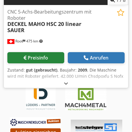
CNC 5-Achs-Bearbeitungszentrum mit
Roboter
DECKEL MAHO
HSC 20 linear
SAUER
Root
475 km
Preisinfo
Anrufen
Zustand:
gut (gebraucht)
, Baujahr:
2009
, Die Maschine
wird mit Roboter geliefert. 42.000 U/min Chsdpoxfu S Nofx
Ahmoa