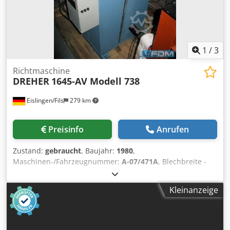
1
/
3
Richtmaschine
DREHER
1645-AV Modell 738
Eislingen/Fils
279 km
Preisinfo
Anrufen
Zustand:
gebraucht
, Baujahr:
1980
,
Maschinen-/Fahrzeugnummer:
A-07/471A
, Blechbreite -
max.: 130 mm Richtwalzendurchmesser: 40 mm Anzahl
Richtwalzen: 5 Zugwalzen: 2+2 Blechdicke - min.: 0,4 mm
Kleinanzeige
Chjdpfxjcxxx Ro Ahmja Blechdicke - max.: 3,5 mm Gewicht:
0,4 t Raumbedarf ca.: 0,6x0,65x1,15 m Band-Richtmaschine
mit integriertem stufenlos verstellbaren VARI-Antrieb,
Rechts- und Linkslauf, Betriebsartenwahlschalter für