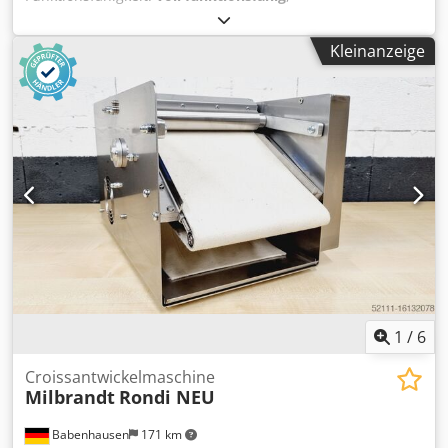
Eingangsspannung:
400 V
, Eingangsfrequenz:
50 Hz
, DGUV
geprüft bis:
09/2026
, Garantiezeit:
6 Monate
, Jahr der
Kleinanzeige
letzten Überholung:
2026
, Brötchenpresse Fortuna
Halbautomat Gr. 4 Halbautomat 30-teilig für perfekte
Teiglinge robuste Bauart für hohe Lebensdauer Teilkopf
NEU überarbeitet Teigeinlage bis 3300g, geringer
Platzbedarf Anschluss 400V, 16A-CEE Stecker
Gebrauchtmaschine überholt Qualität vom Fachbetrieb!
Dodpfx Ajxxgl Iebueck Profitieren Sie aus über 35 Jahren
Erfahrung! Option: Edelstahl Podest Wirkteller Neu Service
Paket Wartungsvertrag Einweisung & Inbetriebnahme
Lieferservice Wir haben eine große Auswahl an
Brötchenpressen auf Lager!
1
/
6
Croissantwickelmaschine
Milbrandt
Rondi NEU
Babenhausen
171 km