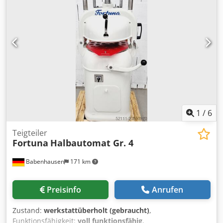
1
/
6
Teigteiler
Fortuna
Halbautomat Gr. 4
Babenhausen
171 km
Preisinfo
Anrufen
Zustand:
werkstattüberholt (gebraucht)
,
Funktionsfähigkeit:
voll funktionsfähig
,