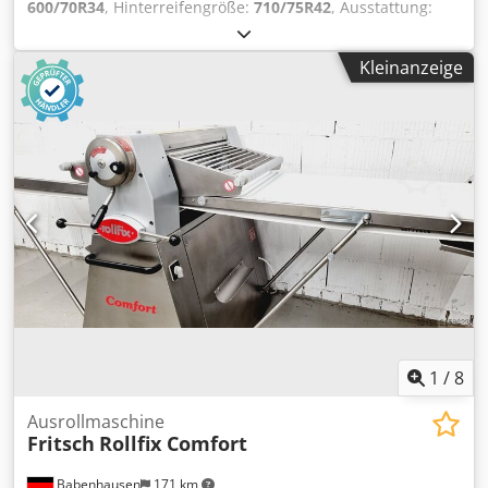
600/70R34
, Hinterreifengröße:
710/75R42
, Ausstattung:
Druckluftbremse
, Radgewichte 4x300 kg Getriebe bei 8164
Bh NEU / Dcsdpfxjt Hrrpj Abuok
Kleinanzeige
1
/
8
Ausrollmaschine
Fritsch
Rollfix Comfort
Babenhausen
171 km