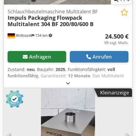
Schlauchbeutelmaschine Multitalent BF
Impuls Packaging
Flowpack
Multitalent 304 BF 200/80/600 B
24.500 €
Wöllstadt
154 km
VB zzgl. MwSt.
Anfragen
Anrufen
Zustand:
neu
, Baujahr:
2025
, Funktionsfähigkeit:
voll
funktionsfähig
, Garantiezeit:
12 Monate
, Das Multitalent
vereint herausragende Verarbeitung mit einem breiten
Arbeitsspektrum. Auch bietet unsere Maschine eine
Kleinanzeige
intuitive Bedienung, die Ihre Verpackungsprozesse
optimiert. Ein hochwertiger Materialabwickler mit
doppelter automatischer Rollenzentrierung sorgt für eine
präzise Materialführung. Darüber hinaus gewährleistet
unsere aktive Materialvorzugeinrichtung eine optimale
Bahnspannung für einwandfreie Verpackungsergebnisse.
Die äußerst leistungsstarken Brushlessmotoren und das