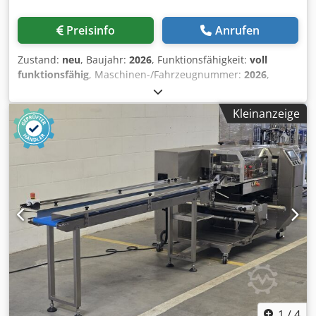
Preisinfo
Anrufen
Zustand:
neu
, Baujahr:
2026
, Funktionsfähigkeit:
voll
funktionsfähig
, Maschinen-/Fahrzeugnummer:
2026
,
Garantiezeit:
24 Monate
, Eingangsspannung:
400 V
, DGUV
geprüft bis:
09/2028
, Arbeitsbreite:
250 mm
,
Kleinanzeige
Förderbandbreite:
250 mm
, Art des Eingangsstroms:
Drehstrom
, Gesamtbreite:
300 mm
, Gesamtlänge:
450
mm
, Gesamthöhe:
270 mm
, NEU +++ NEU Croissantwickler
Wickelmaschine NEU +++ NEU TOP Modell: Rondi
Croissantroller Edelstahlausführung Tischgerät für die
rationelle Herstellung von Croissants einfache Bedienung
für ungefüllte Croissants Leistung bis 700 Stück/Std. nur
bei uns DGUV V3 Elektrogeprüft Anschluss 400V, 16A-CEE
Stecker Masse: 300 x 450 x 270 mm, TxBxH NEU Maschine
& SAB geprüft mit Gewährleistung + Ersatzteil Service
Option: Dcsdpfx Aetpl Ursbujk Lieferservice Leasing & Miet
Service Fahrtisch Wartungsvertrag Service Paket Ersatzteil-
Box Viele weitere Bäckereimaschinen auf Lager!
1
/
4