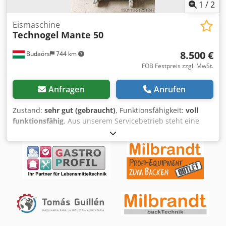
1
/
2
Eismaschine
Technogel
Mante 50
8.500 €
Budaörs
744 km
FOB Festpreis zzgl. MwSt.
Anfragen
Anrufen
Zustand:
sehr gut (gebraucht)
, Funktionsfähigkeit:
voll
funktionsfähig
, Aus unserem Servicebetrieb steht eine
italienische, äußerst robuste und leistungsstarke
Speiseeis-Gefrieranlage mit 40/60 kg Kapazität zum
Verkauf, die kaum genutzt wurde. Pro Zyklus (5–7 Minuten)
können 4–9 kg Speiseeis hergestellt werden. Besonderheit
ist die Möglichkeit des Betriebs sowohl mit Luft- als auch
Wasserkühlung. Inklusive original Ersatz-Schaberset,
Dichtungen und neuer Brause. Zuverlässiger Service,
Ersatzteilversorgung und Garantie werden gewährleistet.
Dcodpfx Ajykvgtobusk