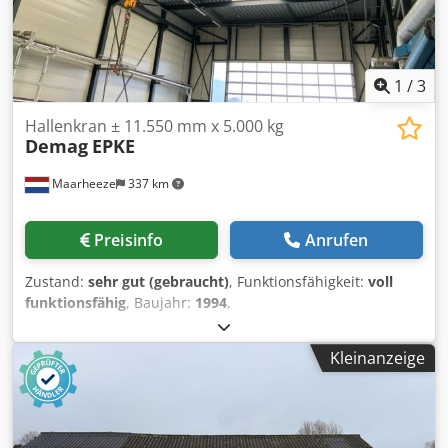
1
/
3
Hallenkran ± 11.550 mm x 5.000 kg
Demag
EPKE
Maarheeze
337 km
Preisinfo
Anrufen
Zustand:
sehr gut (gebraucht)
, Funktionsfähigkeit:
voll
funktionsfähig
, Baujahr:
1994
,
Maschinen-/Fahrzeugnummer:
SN1744271
, bruckenkran ±
11.550 mm x 5.000 kg Dksdpfxov Ipvxo Ap Ier
Kleinanzeige