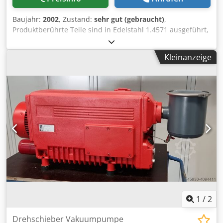
Baujahr:
2002
, Zustand:
sehr gut (gebraucht)
,
Produktberührte Teile sind in Edelstahl 1.4571 ausgeführt,
der Rest des Mischtrockners gebraucht in 1.4301.
Maschinenbezeichnung: Kontinuierliche Horizontal
Kleinanzeige
Mischtrockner gebraucht Hersteller: AVA / Holland Merten
GmbH Typ: HTK 200 Baujahr: 2002 Drehzahl: 107 rpm
Werkstoff: 1.4301 Antrieb Motor: 5,5 kW Ausführung:
EExdellCT4 Gesamtinhalt: 235 Liter Produktberührende
Teile: Edelstahl 1.4571 Ausstattung: Doppelmantel,
Gleitringdichtung Abmessungen: L 3400 x B 1100 x H 1500
mm Leergewicht: ca. 1600 kg Tech. Dokumentation: Ja
Bemerkung: Betriebstemperatur 130°C
Auslegungstempertatur 200°C Innen-Druck Mischer -1/+3
bar Druck Doppelmantel +6 bar Zubehör: Grundgestell
Dkjdpfxoitcu Es Ap Ier Zustand: Gebraucht Preis: Auf
Anfrage
1
/
2
Drehschieber Vakuumpumpe