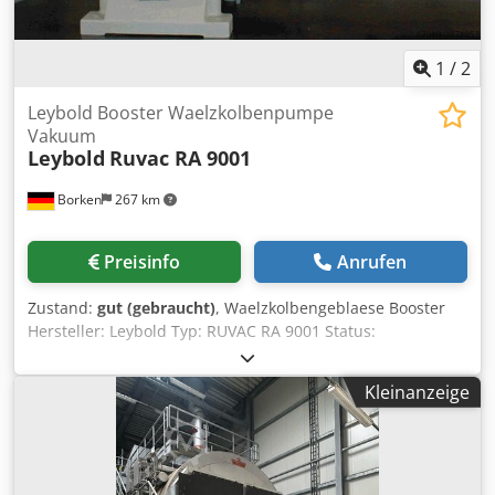
1
/
2
Leybold Booster Waelzkolbenpumpe
Vakuum
Leybold
Ruvac RA 9001
Borken
267 km
Preisinfo
Anrufen
Zustand:
gut (gebraucht)
, Waelzkolbengeblaese Booster
Hersteller: Leybold Typ: RUVAC RA 9001 Status:
Generalueberholt und als getestet und gewartet verfügbar
Inklusive: Neulackierung, Motorneulagerung, Elektro Check
Kleinanzeige
Gewaehrleistung: bis zu 12 Monate Lieferzeit: ab Lager
Dkodpsd Hh Nvofx Ap Ier