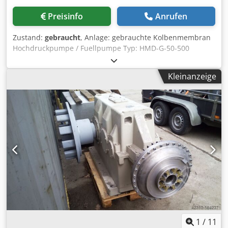
Preisinfo
Anrufen
Zustand:
gebraucht
, Anlage: gebrauchte Kolbenmembran
Hochdruckpumpe / Fuellpumpe Typ: HMD-G-50-500
Foerdermenge: 40,0 m3/h Dodpfxsdkdi To Ap Iskr Druck:
1,6 MPa
Kleinanzeige
1
/
11