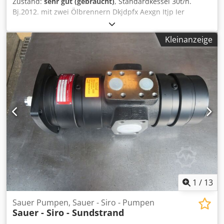
Zustand:
sehr gut (gebraucht)
, Standardkessel 30t/h.
Bj.2012. mit zwei Ölbrennern Dkjdpfx Aexgn Itjp Ier
Kleinanzeige
1
/
13
Sauer Pumpen, Sauer - Siro - Pumpen
Sauer - Siro - Sundstrand