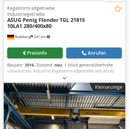
Kegelstirnradgetriebe
Industriegetriebe
ASUG Penig Flender
TGL 21815
10LA1 280/400x80
Radeberg
241 km
Preisinfo
Anrufen
Baujahr:
2016
, Zustand:
neu
, 1 Stück generalüberholte
unbenutztes Industrie Kegelstirnradgetriebe von ASUG.
TGL 21815 Djdpfegwlrdsx Ap Ijkr Alle Teile vom Getriebe
sind erneuert, bis auf das Gehäuse !!! Klauenkupplung:
Kleinanzeige
800 mm (nur eine Hälfte verfügbar) Maximales
Drehmoment: 27.829 Nm Übersetzung: i= 1:80 max.
Leistung: 51 kW Ölfüllung: 170 kg Drehzahl: n1= 1400
Drehzahl: n2= 17,5 Gewicht: 1450 Kg Wellendurchmesser
d1: 65mm Wellendurchmesser d2: 160 mm Wellenhöhe h1:
500 mm Gesamthöhe h2: 925mm Länge von Fuß: 1170 mm
!! Getriebe besitzt keinen Ölkühler !!