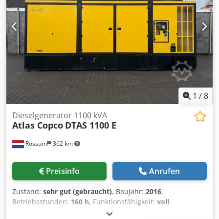
1
/
8
Dieselgenerator 1100 kVA
Atlas Copco
DTAS 1100 E
Rossum
362 km
Preisinfo
Anrufen
Zustand:
sehr gut (gebraucht)
, Baujahr:
2016
,
Betriebsstunden:
160 h
, Funktionsfähigkeit:
voll
funktionsfähig
, Nennscheinleistung:
1.100 kVA
, Wir bieten