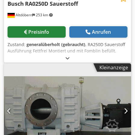
Busch
RA0250D Sauerstoff
Altdöbern
253 km
Preisinfo
Anrufen
Zustand:
generalüberholt (gebraucht)
, RA250D Sauerstoff
Ausführung Fettfrei Montiert und mit Fomblin befüllt.
Komplett General Überholt, 0,5mbar, 250m³/h, Ab Lager
lieferbar. Wir haben zur Zeit mehrere Sauerstoff
Kleinanzeige
Vakuumpumpen am Lager. Djdpfx Aped R Trns Ijkr