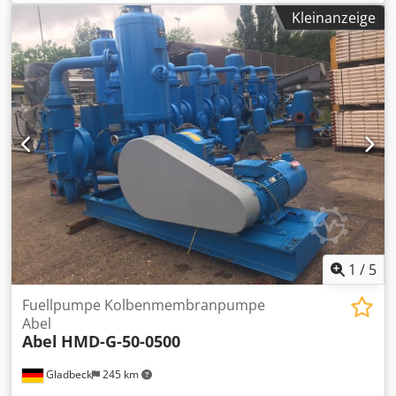
einen Atlas-Copco DTAS 1100 E – 110 kVA Generator in
Kleinanzeige
gutem Zustand an Baujahr: 2016 Betriebsstunden: 160
Stunden Kraftstoff: Diesel Tankinhalt: 1000 Liter
Angetrieben von einem MTU Motor. Dksdpfx Asyy Dkajp Isr
Weitere Details auf Anfrage verfügbar, Generator ist sofort
verfügbar.
1
/
5
Fuellpumpe Kolbenmembranpumpe
Abel
Abel
HMD-G-50-0500
Gladbeck
245 km