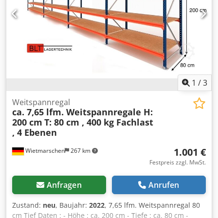
1
/
3
Weitspannregal
ca. 7,65 lfm. Weitspannregale H:
200 cm
T: 80 cm , 400 kg Fachlast
, 4 Ebenen
1.001 €
Wietmarschen
267 km
Festpreis zzgl. MwSt.
Anfragen
Anrufen
Zustand:
neu
, Baujahr:
2022
, 7,65 lfm. Weitspannregal 80
cm Tief Daten : - Höhe : ca. 200 cm - Tiefe : ca. 80 cm -