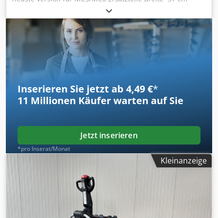
Höhe- 47cm Länge- 8cm Dcodpfeqvuicsx Ab Tjk
Inserieren Sie jetzt ab 4,49 €
*
11 Millionen
Käufer warten auf Sie
Jetzt inserieren
*pro Inserat/Monat
Kleinanzeige