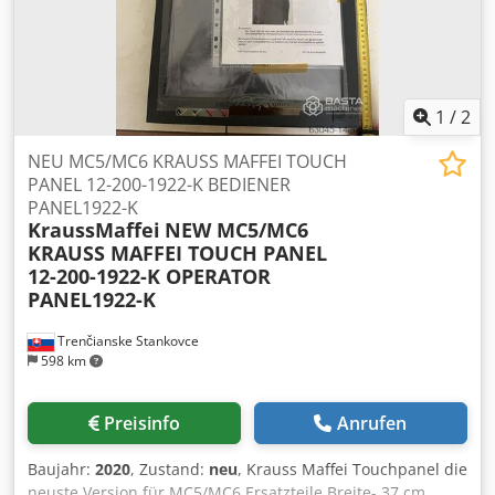
1
/
2
NEU MC5/MC6 KRAUSS MAFFEI TOUCH
PANEL 12-200-1922-K BEDIENER
PANEL1922-K
KraussMaffei
NEW MC5/MC6
KRAUSS MAFFEI TOUCH PANEL
12-200-1922-K OPERATOR
PANEL1922-K
Trenčianske Stankovce
598 km
Preisinfo
Anrufen
Baujahr:
2020
, Zustand:
neu
, Krauss Maffei Touchpanel die
neuste Version für MC5/MC6 Ersatzteile Breite- 37 cm