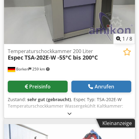
Betriebsdruck: 4-6bar, Luftverbrauch: 50Nl/min,
Einlauf-/Auslaufhöhe: 1305mm, Bildschirm-/Bedienhöhe:
1070mm, Länge: 2890mm, Breite: 1000mm, Höhe:
2525mm, Gewicht: 1,3t. Mit Auswurf der kontaminierten
Gebinde und Transportband, war bis 2024 im Einsatz. Eine
Besichtigung vor Ort ist möglich. Dsdpfx Aszhw S Rjb Tsck
1
/
8
Temperaturschockkammer 200 Liter
Espec
TSA-202E-W -55°C bis 200°C
Borken
259 km
Preisinfo
Anrufen
Zustand:
sehr gut (gebraucht)
, Espec Typ: TSA-202E-W
Temperaturschockkammer Wassergekühlt Kaltkammer:
-55°C bis 0°C Wärmekammer: +50°C bis 200°C System:
Zwei Zonen Test durch Klappenschaltung
Kleinanzeige
Temperaturschwankung ±0,5°C Heißkammer: Temperatur
Aufheizzeit: Umgebungstemp. (20°C) auf +200°C innerhalb
von 15 min. Kaltkammer: Temperatur Absenkzeit: