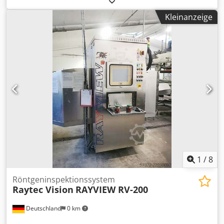
Pyroban 3D / Zone 22 * Dcjdpszq Uhzjfx Ab Tok ID:
Kleinanzeige
24090.5905 Kategorie: Gebraucht Gabeln: 1150 x 570 mm
Tragkraft: 2000 kg Baujahr: 2018 Betriebsstunden: 4918
Stunden Batterie: Komplett NEU * 24V / 344Ah * Baujahr
2025 Optionen: * EX * Atex - Pyroban !!!! Gasgruppe = IIIB
Typ = 3D (zugelassen für ZONE 22) Temperaturklasse = T4
(135°C)
1
/
8
Röntgeninspektionssystem
Raytec Vision
RAYVIEW RV-200
Deutschland
0 km