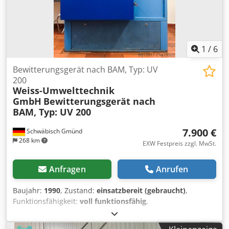
1
/
6
Bewitterungsgerät nach BAM, Typ: UV
200
Weiss-Umwelttechnik
GmbH
Bewitterungsgerät nach
BAM, Typ: UV 200
7.900 €
Schwäbisch Gmünd
268 km
EXW Festpreis zzgl. MwSt.
Anfragen
Anrufen
Baujahr:
1990
, Zustand:
einsatzbereit (gebraucht)
,
Funktionsfähigkeit:
voll funktionsfähig
,
Anschlussspannung: 380V, Anschlussleistung: 7,5kVA,
spezifischer Leistungsbedarf 2 kW/m² Global-UV-