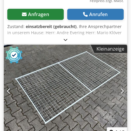
Festpreis zzgl. MwSt.
Anfragen
Anrufen
Zustand:
einsatzbereit (gebraucht)
, Ihre Ansprechpartner
in unserem Hause: Herr: Andre Evering Herr: Mario Klöver
Herr: Falk Deutsch Herr: Simon Blank Wir bieten Ihnen hier
ein gebrauchtes CS Sigma Profil zum Kauf an. Der
Kleinanzeige
angegebene Preis bezieht sich auf einen Preis pro Stück.
Im Lieferumfang ist enthalten: 01x CS Sigma Profil,
gebraucht Materialfarbe: cremeweiß Profillänge: ca. 2.200
mm CS- Profilabm.: ca, 150 x 50 x 15 mm Materialstärke:
ca. 2,25 mm Gewicht / Stck.: ca. 10,500 Kg Die CS Sigma
Profile können verbogen sein, bzw. leichte
Beschädigungen oder Rostansätze aufweisen. Unsere
Dienstleistungen im Überblick: (Preise auf Anfrage)
Montage-, Aufbau unsere allgemeinen
Montagebedingungen sind zu beachten Regalprüfung
Regalinspektion nach DIN EN 15635 ausgeführt nach den
Djdpfxogfbyzj Ab Tock Anforderungen der BGR 234
Sichtprüfung für alle Regalsysteme Anlieferung mit
unserem eigenen Fuhrpark (ohne Entladung)