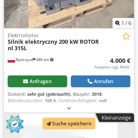
der Artikel verkauft, der auf den Fotos dargestellt ist.
1
/
6
Elektromotor
Silnik elektryczny 200 kW ROTOR
nl
315L
4.000 €
Bystrzyca
486 km
Festpreis zzgl. MwSt.
Anfragen
Anrufen
Zustand:
sehr gut (gebraucht)
, Baujahr:
2018
,
Betriebsstunden:
100 h
, Funktionsfähigkeit:
voll
funktionsfähig
, Drehzahl (min.):
1.490 U/min
,
Eingangsspannung:
400 V
, Eingangsfrequenz:
50 Hz
,
Kleinanzeige
Elektromotor 200 kW IE4 Baujahr: 2024 Dodpfx Aon Tntqeb
Suche speichern
Teck 6 Monate Garantie 400 V 1490 U/min 315 l