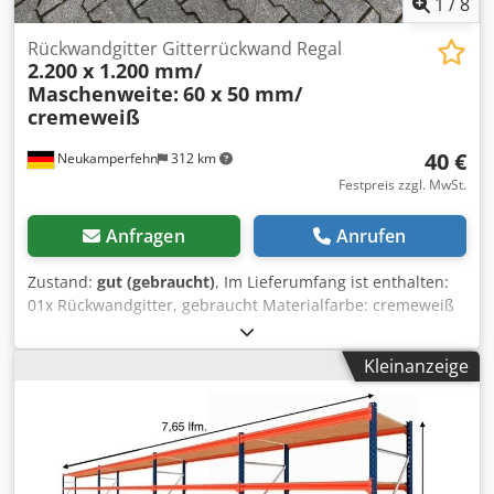
1
/
8
Rückwandgitter Gitterrückwand Regal
2.200 x 1.200 mm/
Maschenweite:
60 x 50 mm/
cremeweiß
40 €
Neukamperfehn
312 km
Festpreis zzgl. MwSt.
Anfragen
Anrufen
Zustand:
gut (gebraucht)
, Im Lieferumfang ist enthalten:
01x Rückwandgitter, gebraucht Materialfarbe: cremeweiß
Gesamtbreite: ca. 2.200 mm Gesamthöhe: ca. 1.200 mm
Maschenweite: ca. 60 x 50 mm Rahmenprofilabm. (Breite):
Kleinanzeige
ca. 20 x 20 mm Rahmenprofilabm. (Höhe): ca. 15 x 15 mm
Drahtstärke: ca. 3,00 mm Djdpfx Aom E I Nveb Tsck
Gewicht/ Stck.: ca. 8,14 kg Interne Bezeichnung: RW-2