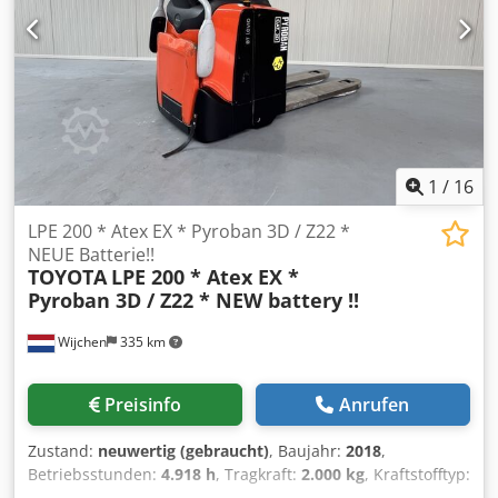
1
/
16
LPE 200 * Atex EX * Pyroban 3D / Z22 *
NEUE Batterie!!
TOYOTA
LPE 200 * Atex EX *
Pyroban 3D / Z22 * NEW battery !!
Wijchen
335 km
Preisinfo
Anrufen
Zustand:
neuwertig (gebraucht)
, Baujahr:
2018
,
Betriebsstunden:
4.918 h
, Tragkraft:
2.000 kg
, Kraftstofftyp:
elektrisch
, Hersteller + Modell: TOYOTA LPE 200 * EX *