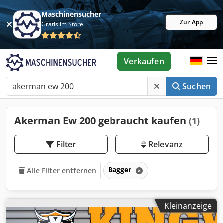
Maschinensucher
Zur App
Gratis im Store
Verkaufen
Suchen
Akerman Ew 200 gebraucht kaufen
(1)
Filter
Relevanz
Bagger
Alle Filter entfernen
Kleinanzeige