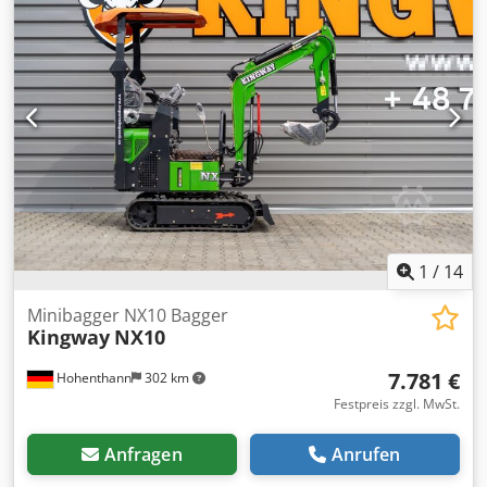
1
/
14
Minibagger NX10 Bagger
Kingway
NX10
7.781 €
Hohenthann
302 km
Festpreis zzgl. MwSt.
Anfragen
Anrufen