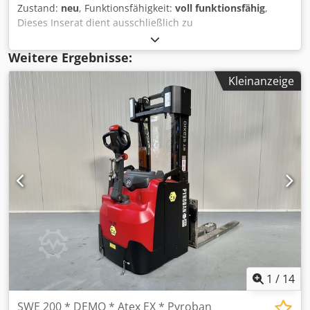
Zustand:
neu
, Funktionsfähigkeit:
voll funktionsfähig
,
Dieses Inserat dient ausschließlich zu
Informationszwecken und stellt kein Angebot im
rechtlichen Sinne dar. 3 Jahre Garantie !! Das Modell NX10
Weitere Ergebnisse:
RS ist die perfekte Ausrüstung für die anspruchsvollsten
Kleinanzeige
Bau-, Elektro-, Sanitär-, Reparatur- und
Serviceunternehmen in ähnlichen Branchen. Wir
garantieren auch den Service der Geräte nach der
Garantie. Die Minibagger werden auf Basis und unter
Aufsicht europäischer Techniker hergestellt. Die
Ausrüstung ist stark strukturiert und kann unter allen
Bedingungen eingesetzt werden. Es hat einen
Torsionsarm. TECHNISCHE DATEN: ✒︎ Modell: NX10 RS ✒︎
Gesamtgewicht (kg): 1000 ✒︎ Leistung (PS 12) ✒︎ Dieselmotor
KOPP ✒︎ Anzahl der Zylinder: 1 ✒︎ Kettenantrieb ✒︎
Maximale Grabtiefe (mm): 1745 ✒︎ Grabradius am Boden
(mm): 3017 ✒︎ Grabhöhe (mm): 2842 ✒︎ Entladehöhe (mm):
1919 ✒︎ Vertikale Grabtiefe (mm): 1371 ✒︎ Min.
Wenderadius (mm): 1292 ✒︎ Schildhubhöhe: 347 max ✒︎
1
/
14
Schildabsenktiefe: 255 ✒︎ Abmessungen (mm): 960 x 2,30 m
x 2,30 m Dcedpfx Ajyk T Dpeb Tjk ✒︎ Schwenkarm: JA ✒︎
SWE 200 * DEMO * Atex EX * Pyroban