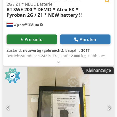
Verstellfahrwerk: NEIN ✒︎ 200/400/800 Löffel im Paket
2G / Z1 * NEUE Batterie !!
PREIS: 7.781 € netto 9.259 € brutto
BT
SWE 200 * DEMO * Atex EX *
Pyroban 2G / Z1 * NEW battery !!
Wijchen
335 km
Preisinfo
Anrufen
Zustand:
neuwertig (gebraucht)
, Baujahr:
2017
,
Betriebsstunden:
1.242 h
, Tragkraft:
2.000 kg
, Hubhöhe:
2.150 mm
, Kraftstofftyp:
elektrisch
, Masttyp:
Duplex
,
Bauhöhe:
1.750 mm
, Hersteller + Modell: BT SWE 200 * EX
Kleinanzeige
* Pyroban 2G / Zone 1 Mast: 2W2150 ID: 24110.7680
Kategorie: Demo Dodpfxjzr Rh Hs Ab Tsck Mast: 2W2150
Gesamthöhe (niedrig): 1750 mm Hubhöhe: 2150 mm
Tragfähigkeit: 2000 kg Baujahr: 2017 Stunden: 1242 Std.
Batterie: NEU * 24V / 255Ah * Baujahr 11/2024
Ausstattung: * EX * Atex - Pyroban !!!! System = Ex-Tec 2G
Gasgruppe = IIB Typ = 2G (zugelassen in ZONE 1 & 2)
Temperaturklasse = T3 FEM 2 Gabelträger – verstellbare
Gabelzinken