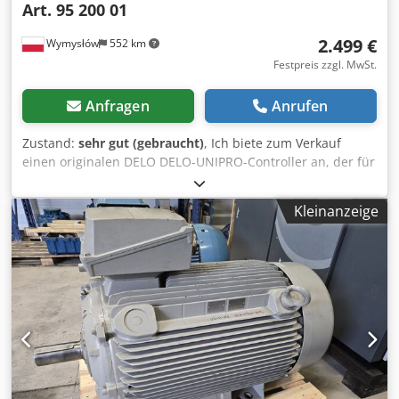
Art. 95 200 01
2.499 €
Wymysłów
552 km
Festpreis zzgl. MwSt.
Anfragen
Anrufen
Zustand:
sehr gut (gebraucht)
, Ich biete zum Verkauf
einen originalen DELO DELO-UNIPRO-Controller an, der für
industrielle Dosier- und Klebstoffhärtesysteme bestimmt
ist. Das Gerät ist voll funktionsfähig – es startet korrekt,
Kleinanzeige
das Display funktioniert und das Menü ist übersichtlich
und voll funktionsfähig (siehe Fotos). Der optische Zustand
ist sehr gut, mit leichten Gebrauchsspuren. Technische
Daten: Dcjdpszrv Hzsfx Ab Tsk • Hersteller: DELO • Modell:
DELO-UNIPRO • Katalognummer: 95 200 01 •
Seriennummer: 1501 UNI 648 • Stromversorgung: 100–240
V AC • Frequenz: 50–60 Hz • Leistungsaufnahme: 40 W •
Schnittstellen: RS232, CAN, USB, Ethernet, Input/Output,
Fußschalter und 4 Kanäle (CH1–CH4) Im Lieferumfang
enthalten: • DELO DELO-UNIPRO-Controller Es wird genau