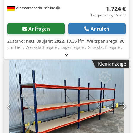
Bestellung bis hin zur Montage.
1.724 €
Wietmarschen
267 km
Festpreis zzgl. MwSt.
Anfragen
Anrufen
Zustand:
neu
, Baujahr:
2022
, 13,35 lfm. Weitspannregal 80
cm Tief , Werkstattregale , Lagerregale , Grossfachregale ,
Handlager , Fachbodenregale , Kleinteilelager Daten : -
Höhe : ca. 200 cm - Tiefe : ca. 80 cm - Länge : ca. 13,35 lfm
Kleinanzeige
Regal Angebot bestehend aus: - 08 x Rahmen ca. 200 x 80
cm , zerlegt. - 56 x Traverse ca. 185 cm. - 28 x
Auflageboden ca. 184,5 x 79,5 cm. - 56 x Unterzug /
Lastverteiler. - Inkl. Sicherungstifte - Modell : BLT , Type
WR20/80 - Belastung: 400 Kg Fachlast, bei gleichmäßig
verteilter Last. - Ebenen: 4 x Lagerebenen. - Spanplatte ,
Natur. - Ständer blau. - Unterzug verzinkt - Neuware ab
Lager. - andere Mengen verfügbar! Die Vormontage der
Rahmen kann gegen einen kleinen Aufpreis von 6€/Netto
per Stück durch uns erfolgen. -- SOFORT MEHRFACH
VERFÜGBAR-- Preis : 1724,00 € Netto zzgl. gesetzlich