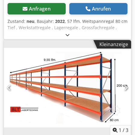
Anfragen
Anrufen
Zustand:
neu
, Baujahr:
2022
, 57 lfm. Weitspannregal 80 cm
Tief , Werkstattregale , Lagerregale , Grossfachregale ,
Handlager , Fachbodenregale , Kleinteilelager Dedpfx
Ajzrvuljb Tock Daten : - Höhe : ca. 200 cm - Tiefe : ca. 80 cm
Kleinanzeige
- Länge : ca. 57 lfm Regal Angebot bestehend aus: - 031 x
Rahmen ca. 200 x 80 cm , zerlegt. - 180 x Traverse ca. 185
cm. - 090 x Auflageboden ca. 184,5 x 79,5 cm. - 180 x
Unterzug / Lastverteiler. - Inkl. Sicherungstifte - Modell :
BLT , Type WR20/80 - Belastung: 400 Kg Fachlast, bei
gleichmäßig verteilter Last. - Ebenen: 3 x Lagerebenen. -
Spanplatte , Natur. - Ständer blau. - Unterzug verzinkt -
Neuware ab Lager. - andere Mengen verfügbar! Die
Vormontage der Rahmen kann gegen einen kleinen
Aufpreis von 6€/Netto per Stück durch uns erfolgen. --
SOFORT MEHRFACH VERFÜGBAR-- Preis : 5737,00 € Netto
zzgl. gesetzlich gültiger MwSt. Sie erhalten eine Rechnung
mit ausgewiesener Mwst. Transport : Die Anlieferung
erfolgt auf Wunsch durch unsere Partner Spedition, die
1
/
3