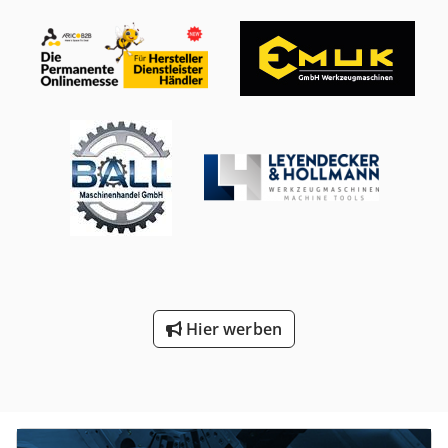
Rmofx Apqjkr Abmessungen LxBxH (mm) 880 x 750 x 1070
Gewicht (Kg) ca 555 Stuckzahl auf Lager 1 Hergestellt in
France Kommentare Engine for construction machinery,
suitable fur telescopiuc forklift Manitou MLT840/1040
Hier werben