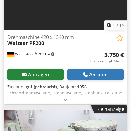
1
/
15
Drehmaschine 420 x 1340 mm
Weisser
PF200
3.750 €
Wiefelstede
282 km
Festpreis zzgl. MwSt.
Anfragen
Anrufen
Zustand:
gut (gebraucht)
, Baujahr:
1956
,
Schwerdrehmaschine, Drehmaschine, Drehbank, Leit- und
Zugspindeldrehmaschine, Leit- und Zugspindel-Drehbank
-Hersteller: Weisser, Leit- und Zugspindel-Drehbank Typ
Kleinanzeige
PF200 Dodpfxjtzf N Re Apqjkr -Drehlänge: 1340 mm -Dreh
Ø über Bett: 420 mm -Dreh Ø über Support: 240 mm -
Spindelbohrung: Ø 41 mm -Spindeldrehzahlen: 31,5 - 1400
U/min -Dreibackenfutter: Röhm Ø 250 mm -Zubehör: incl.,