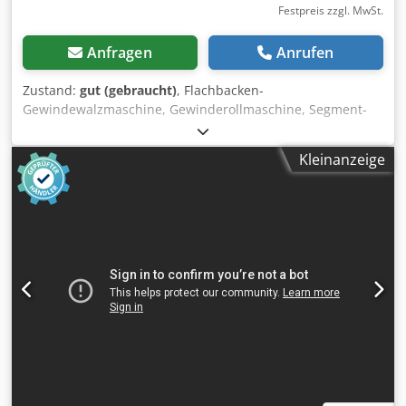
Festpreis zzgl. MwSt.
Anfragen
Anrufen
Zustand:
gut (gebraucht)
, Flachbacken-
Gewindewalzmaschine, Gewinderollmaschine, Segment-
Gewindewalzmaschine, Kaltumformmachine,
Rändelmaschine, Gewindewalzmaschine Dkedpji Eg Nkofx
Kleinanzeige
Apqor -Hersteller: EWM, Flachbacken-
Gewindewalzmaschine Rändelmaschine -Typ: leider ohne
Typbezeichnung -Antrieb: 4,6/5,8 kW 1435/2890 U/min -
Riemenantrieb: 3fach verstellbar -Rändelplatte: RAA 1,0 -
Zentralschmierung: -Abmessung: 1680/920/H1440 mm -
Gewicht: 1308 kg