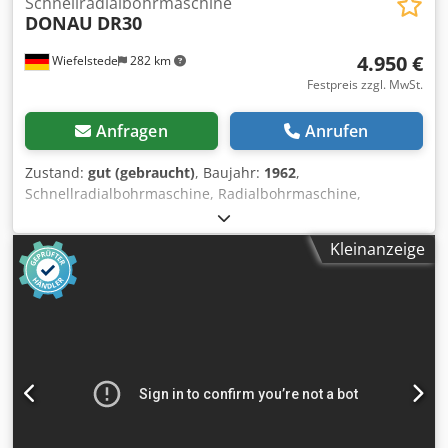
Schnellradialbohrmaschine
DONAU
DR30
4.950 €
Wiefelstede
282 km
Festpreis zzgl. MwSt.
Anfragen
Anrufen
Zustand:
gut (gebraucht)
, Baujahr:
1962
,
Schnellradialbohrmaschine, Radialbohrmaschine,
Bohrmaschine, Auslegerbohrmaschine, Schnellradiale
Bohrmaschine -Aufspanntisch: 400 x 1100 mm -Ausladung:
Kleinanzeige
930 mm -Kegelaufnahme: MK4 -Motor Leistung: 1,35/1,8
kW -Drehzahlen: 41-1700 U/min -Säulen: Ø 200 mm -
Spindelhub: 125 mm -Gewindeschneideinrichtung: JA -
Vorschub: 0,075 - 0,3 mm/U -Abmessungen:
1800/1235/H2240 mm Dkodpfxoirax Uo Apqer -Gewicht:
1500 kg