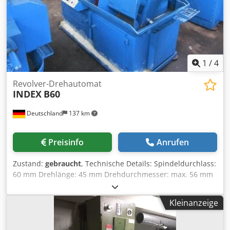
1
/
4
Revolver-Drehautomat
INDEX
B60
Deutschland
137 km
Preisinfo
Anrufen
Zustand:
gebraucht
, Technische Details: Spindeldurchlass:
60 mm Drehlänge: 45 mm Drehdurchmesser: max. 56 mm
Bohrtiefe: max. 70 mm Drehzahl: 48 - 1500 (spindle) U/min
Gewindeschneiden: Drehzahl: 24 - 750 U/min
Kleinanzeige
Werkzeugrevolver - Anzahl Stationen: 8
Gesamtleistungsbedarf: 5,5 kW Maschinengewicht ca.: 2,4
t Raumbedarf ca.: L:2,1x1,0x1,8 m kurvengesteuerter