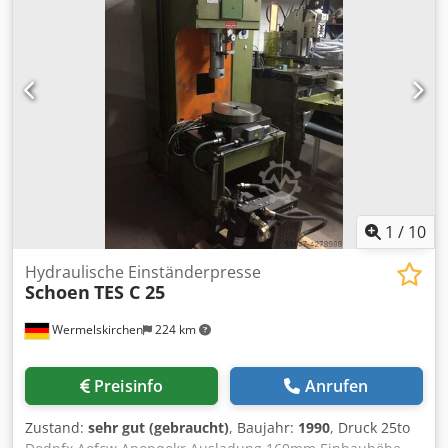
Drehautomat nach Schablone. Werkstück wird über
Spannpatronne gespannt. Revolverkopf: Scheibenrevolver
Hahn&Tessky Esslingen, Werkzeugweg 80mm, Verstellung
36mm, Abstand Spannzange/Revolverkopf min./max.:
72/188mm 2 Stück Drehsupport, Arbeitsweg 45mm 2 Stück
Abstechsupport, Arbeitsweg ca. 40mm Kühlwasseranlage
Dodpfju Iwyiox Apqokr Maschine ist nicht angeschlossen.
Verkauf zum Abgabepreis. *
1
/
10
Hydraulische Einständerpresse
Schoen
TES C 25
Wermelskirchen
224 km
Preisinfo
Anrufen
Zustand:
sehr gut (gebraucht)
, Baujahr:
1990
, Druck 25to