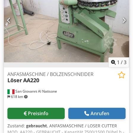
siehe Fotos -Aufnahme Reitstock: MK4 -Antriebs Motor:
2,5/3,5 kW -Abmessungen: 2670/1000/H1230 mm -Gewicht:
1450 kg
1
/
3
ANFASMASCHINE / BOLZENSCHNEIDER
Löser
AA220
San Giovanni Al Natisone
618 km
Preisinfo
Anrufen
Zustand:
gebraucht
, ANFASMASCHINE / LOSER CUTTER
MOD. AA220 - GEBRAUCHT - Kapazität 7500/1500 Dübel h -