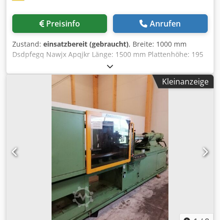
Preisinfo
Anrufen
Zustand:
einsatzbereit (gebraucht)
, Breite: 1000 mm
Dsdpfegq Nawjx Apqjkr Länge: 1500 mm Plattenhöhe: 195
mm Stellfüßenhöhe: 600 mm Gesamthöhe, Arbeitshöhe:
ca. 800 mm Gewicht:
Kleinanzeige