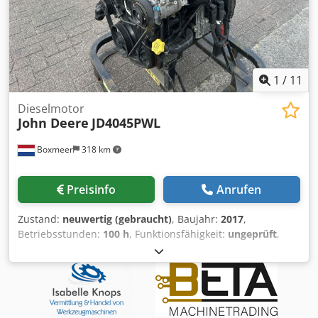
1
/
11
Dieselmotor
John Deere
JD4045PWL
Boxmeer
318 km
Preisinfo
Anrufen
Zustand:
neuwertig (gebraucht)
, Baujahr:
2017
,
Betriebsstunden:
100 h
, Funktionsfähigkeit:
ungeprüft
,
Leistung:
102 kW (138,68 PS)
, Kraftstofftyp:
Diesel
, Anzahl
von Zylindern:
4
, Gesamtgewicht:
555 kg
, Art der Kühlung:
Wasser
, Marke John deere Model: JD4045PWL Baujahr:
2017 Seriennummer: CD4045U040324 Kapazität (Kw) 102
Motor modell Turbo Stage III Treibstoff Diesel Dodpoytf