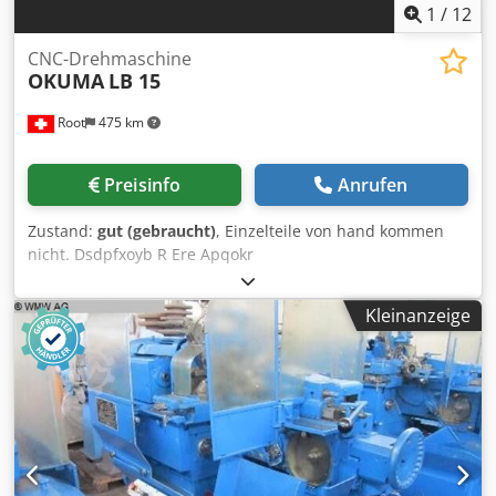
1
/
12
CNC-Drehmaschine
OKUMA
LB 15
Root
475 km
Preisinfo
Anrufen
Zustand:
gut (gebraucht)
, Einzelteile von hand kommen
nicht. Dsdpfxoyb R Ere Apqokr
Kleinanzeige