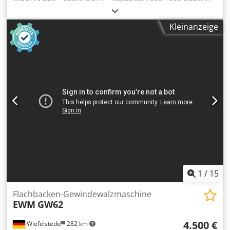
Kapazität 6-18 mm Dübel Dkedpeqpdkcefx Apqjr
Kleinanzeige
1
/
15
Flachbacken-Gewindewalzmaschine
EWM
GW62
4.500 €
Wiefelstede
282 km