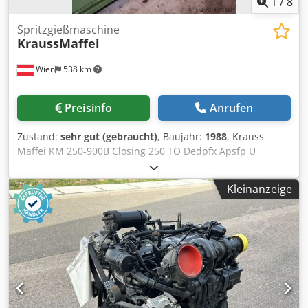
1
/
8
Spritzgießmaschine
KraussMaffei
Wien
538 km
Preisinfo
Anrufen
Zustand:
sehr gut (gebraucht)
, Baujahr:
1988
, Krauss
Maffei KM 250-900B Closing 250 TO Dedpfx Apsfp U
Hveqekr Bj 1987 Spritzgeweicht : 470 g Holmen weit 63x56
Kleinanzeige