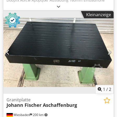
Dodpfx Aofcw Apopqokr Ausladung 160mm Einbauhöhe
500mm Tischfläche 650x650mm Stösselfläche rund 140mm
Hub 130mm Kraftbedarf 4 KW Gewicht 2000Kg Höhe
Kleinanzeige
2100mm Breite 1100mm Tiefe 1500mm
1
/
2
Granitplatte
Johann Fischer Aschaffenburg
Wiesbaden
200 km