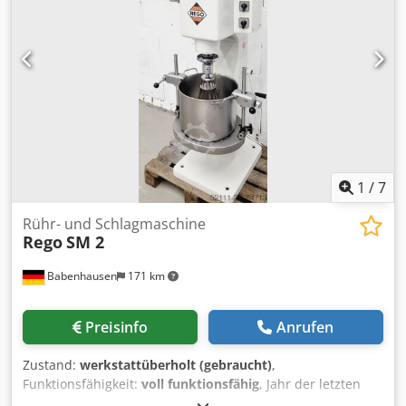
Chsdpju A Hicefx Ab Uja Einfache digitale Steuerung
Zeitschaltuhr mit 5 Geschwindigkeiten für 3 - 12 kg Teig / 2
- 8 kg Mehl einfache robuste Technik nur bei uns DGUV V3
geprüft Anschluss 230V NEU Maschine SAB geprüft 24
Monate Gewährleistung + Ersatzteil Service Option:
Wartungsvertrag E-Box Lieferservice Service Paket Leasing
& Miet Service Besuchen Sie unsere große
Bäckereimaschinen Ausstellung!
1
/
7
Rühr- und Schlagmaschine
Rego
SM 2
Babenhausen
171 km
Preisinfo
Anrufen
Zustand:
werkstattüberholt (gebraucht)
,
Funktionsfähigkeit:
voll funktionsfähig
, Jahr der letzten
Überholung:
2026
, Eingangsspannung:
400 V
, DGUV