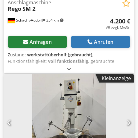
Anschlagmaschine
Rego
SM 2
4.200 €
Schacht-Audorf
354 km
VB zzgl. MwSt.
Anfragen
Anrufen
Zustand:
werkstattüberholt (gebraucht)
,
Funktionsfähigkeit:
voll funktionsfähig
, gebrauchte
Anschlagmaschine Rego SM 2, überholt, für 20 Liter, mit 2
Kesseln (1 x für 20 Liter, 1 x für 10 Liter) und 2 Werkzeugen
Kleinanzeige
(fein und grob), 1 kW, 4 / 2,3 A, 220 / 380 V, Ser.-Nr. 151/16
Cjdpfozbc Ulsx Ab Uoha