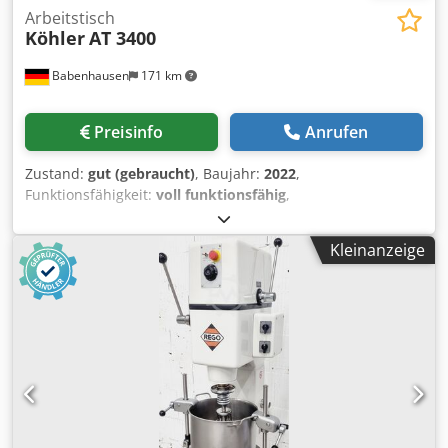
Arbeitstisch
Köhler
AT 3400
Babenhausen
171 km
Preisinfo
Anrufen
Zustand:
gut (gebraucht)
, Baujahr:
2022
,
Funktionsfähigkeit:
voll funktionsfähig
,
Maschinen-/Fahrzeugnummer:
2026
, Gesamthöhe:
970
mm
, Gesamtbreite:
3.400 mm
, Arbeitstische AT 3400
Kleinanzeige
fahrbar Edelstahl - Arbeitsplatte mit Galerie hinten
Schubladenblock rechts 2 Edelstahlmehlwagen 8
Zutatenbehälter links mit Edelstahldeckel Gebrauchtgerät
gereinigt Maße: 3400 x 800 x 970 mm, BxTxH Option:
Chodpfjwyrw Iox Ab Uoa Lieferservice Viele weitere Tische /
Arbeitstische haben wir auf Lager!