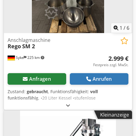
1
/
6
Anschlagmaschine
Rego
SM 2
2.999 €
Syke
225 km
Festpreis zzgl. MwSt.
Anfragen
Anrufen
Zustand:
gebraucht
, Funktionsfähigkeit:
voll
funktionsfähig
, •20 Liter Kessel •stufenlose
Geschwindigkeit (Rechts-/Linkslauf) •Uhr •Leistung ca. 1
kW, 400 V •Drehzahl: 90-800 U/min •Gewicht 180 kg •Maße:
Kleinanzeige
B = 640 T = 615 H = 1380 mm Herstellerangaben: Teig min.
0,5 Liter, max.4 Liter Masse min. 1 kg, max. 16 kg Creme
min. 1 kg, max. 10 kg Zubehör: 1 Kessel 20 Liter, 1 Kessel