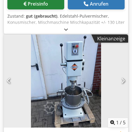
Preisinfo
Anrufen
Zustand:
gut (gebraucht)
, Edelstahl-Pulvermischer,
Konusmischer, Mischmaschine Mischkapazität +/- 130 Liter
Motorleistung: 3 kW, 73 U/min (kürzlich erneuert)
Vollständig mobil Manuell betätigte Absperrklappe
Kleinanzeige
(lebensmittelecht) Abdeckung mit Klappenschutz
Cjdpfswyfu Tsx Ab Ueha Weitere Anzeigen ansehen VMA
Wekerom
1
/
5