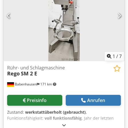
überholt Standmaschine 2 Arbeitsfunktionen 1 x Rühren /
1 x Schlagen Kesselbeleuchtung Anschluss 400V, 16A-CEE
Stecker Maße: 640 x 615 x 1380 mm, BxTxH
Gebrauchtmaschine überholt Qualität vom Fachbetrieb!
Profitieren Sie aus über 35 Jahren Erfahrung! Option: Ring
Gasbrenner Cjdpfoy U Tt Tox Ab Ueha Wartungsvertrag
Ersatzteil-Box für mehr Sicherheit Lieferservice
1
/
7
Rühr- und Schlagmaschine
Rego
SM 2 E
Babenhausen
171 km
Preisinfo
Anrufen
Zustand:
werkstattüberholt (gebraucht)
,
Funktionsfähigkeit:
voll funktionsfähig
, Jahr der letzten
Überholung:
2026
, Eingangsspannung:
400 V
, DGUV