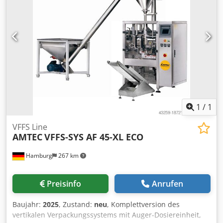
25 Liter, 1 Schneeschlagkessel (36), 1 Besen Csdjy Rkf Sjpfx
Ab Usha Technisch überprüft, gereinigt Alle Preise
verstehen sich zuzügl. MWSt., ab Werk Syke. Kurzfristig
lieferbar (Versand möglich gegen Übernahme der Kosten)
Vorkasse bei Bestellung Wir arbeiten ausschließlich gemäß
unseren Allgemeinen Geschäftsbedingungen.
Zwischenverkauf, technische Änderungen und Irrtümer
vorbehalten.
1
/
1
VFFS Line
AMTEC
VFFS-SYS AF 45-XL ECO
Hamburg
267 km
Preisinfo
Anrufen
Baujahr:
2025
, Zustand:
neu
, Komplettversion des
vertikalen Verpackungssystems mit Auger-Dosiereinheit,