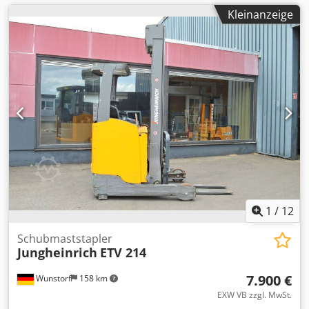
Kleinanzeige
1
/
12
Schubmaststapler
Jungheinrich
ETV 214
7.900 €
Wunstorf
158 km
EXW VB zzgl. MwSt.