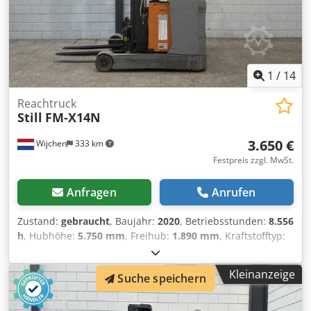
Zinkenverstellgerät, Gabelverlängerung bis auf 1900 mm
1
/
14
Reachtruck
Still
FM-X14N
3.650 €
Wijchen
333 km
Festpreis zzgl. MwSt.
Anfragen
Anrufen
Zustand:
gebraucht
, Baujahr:
2020
, Betriebsstunden:
8.556
h
, Hubhöhe:
5.750 mm
, Freihub:
1.890 mm
, Kraftstofftyp:
elektrisch
, Masttyp:
Triplex
, Gabellänge:
1.200 mm
,
Gabelbreite:
760 mm
, Gesamthöhe:
2.450 mm
,
Kleinanzeige
Suche speichern
Gesamtlänge:
1.800 mm
, Gesamtbreite:
1.140 mm
, Farbe:
Grau
, Leergewicht: 3.550 kg Hubkapazität: 1.400 kg -
Baujahr: 2020 - Dokumentation verfügbar: Ja - └ Typ