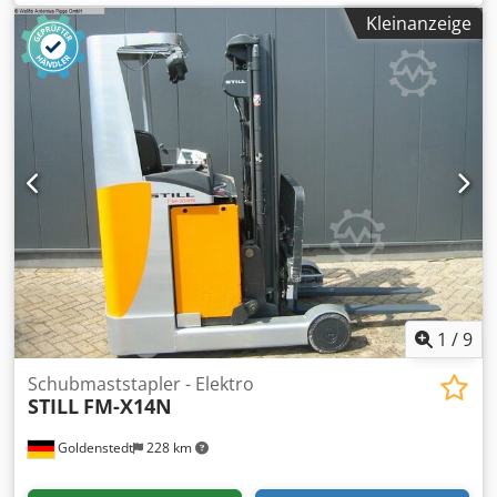
Antriebsleistung 6,5 kW Hubgeschwindigkeiten 2,04/3,48
Kleinanzeige
m/min Schubmaststapler - Triplexmast - Seitenschieber
Credpfxswuuy Uo Ai Nef - Zinkenverstellung - je 1
Arbeitsscheinwerfer vorne und hinten - Blue Light -
Panoramaspiegel - elektrische Sitzhöhenverstellung
Batterie - Zellentyp 4PzS 560 - Produktionsdatum 2022 -
Nennenergie 25,5 kWh - Nennkapazität 560 Ah - Gewicht
939 kg - Säuremenge 143 l ohne Ladegerät
1
/
9
Schubmaststapler - Elektro
STILL
FM-X14N
Goldenstedt
228 km