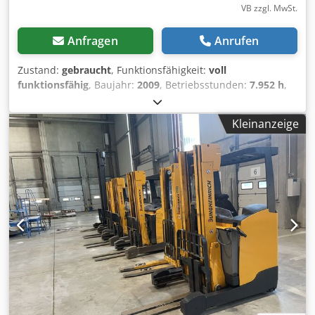
VB zzgl. MwSt.
Anfragen
Anrufen
Zustand:
gebraucht
, Funktionsfähigkeit:
voll
funktionsfähig
, Baujahr:
2009
, Betriebsstunden:
7.952 h
,
Tragkraft:
1.400 kg
, Hubhöhe:
7.100 mm
, Freihub:
2.100
mm
, Lastschwerpunkt:
500 mm
, Kraftstofftyp:
elektrisch
,
Kleinanzeige
Masttyp:
Triplex
, Bauhöhe:
2.910 mm
, Batteriekapazität:
775 Ah
, Batteriespannung:
48 V
, Gabellänge:
1.200 mm
,
Vorderreifentyp:
superelastische Reifen (schwarz)
,
Ausstattung:
Beleuchtung, Seitenschieber
, Seitenschieber,
Arbeitsscheinwerfer vorn, Rundumleuchte, Bereifung SE
V+H, Lordosenstütze im Sitz Credpsy Tnlhjfx Ai Nsf