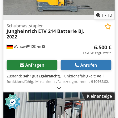
1
/
12
Schubmaststapler
Jungheinrich
ETV 214 Batterie Bj.
2022
6.500 €
Wunstorf
158 km
EXW VB zzgl. MwSt.
Anfragen
Anrufen
Zustand:
sehr gut (gebraucht)
, Funktionsfähigkeit:
voll
funktionsfähig
, Maschinen-/Fahrzeugnummer:
91098362
,
Baujahr:
2015
, Betriebsstunden:
10.059 h
, Tragkraft:
1.400
kg
, Hubhöhe:
7.100 mm
, Freihub:
2.200 mm
,
Kleinanzeige
Lastschwerpunkt:
600 mm
, Kraftstofftyp:
elektrisch
,
Masttyp:
Triplex
, Batteriekapazität:
775 Ah
,
Batteriespannung:
48 V
, Vorderreifentyp:
Polyurethanreifen (nicht kreidend)
, Hinterreifentyp: