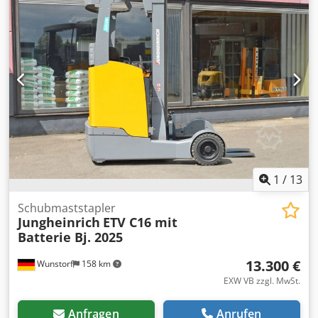
Hallenbereiche. Credpoy Dcurefx Ai Nsf Die Maschine
verfügt über einen Triplex Mast mit hoher Hubhöhe und
eignet sich perfekt für Hochregallager. Technische Daten: •
Hersteller: Linde • Typ: R12 • Tragkraft: 1.200 kg • Mast:
Triplex • Hubhöhe: bis ca. 7.800 mm • Bauhöhe
eingefahren: ca. 3.300 mm (geschätzt) • Batterie: 420/465
Ah (3PzS) • Elektroantrieb Zustand: Gebrauchter Zustand
mit normalen Gebrauchsspuren. Optisch Kratzer und
Abnutzung vorhanden.
1
/
13
Schubmaststapler
Jungheinrich
ETV C16 mit
Batterie Bj. 2025
13.300 €
Wunstorf
158 km
EXW VB zzgl. MwSt.
Anfragen
Anrufen