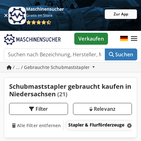
Maschinensucher
Zur App
Gratis im Store
Verkaufen
Suchen
/ ... / Gebrauchte Schubmaststapler
Schubmaststapler gebraucht kaufen in
Niedersachsen
(21)
Filter
Relevanz
Stapler & Flurförderzeuge
Alle Filter entfernen