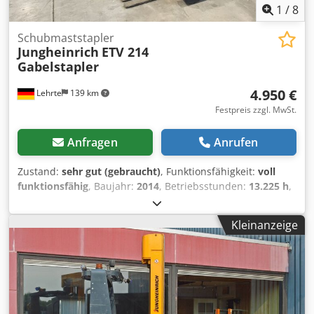
1
/
8
Schubmaststapler
Jungheinrich
ETV 214
Gabelstapler
4.950 €
Lehrte
139 km
Festpreis zzgl. MwSt.
Anfragen
Anrufen
Zustand:
sehr gut (gebraucht)
, Funktionsfähigkeit:
voll
funktionsfähig
, Baujahr:
2014
, Betriebsstunden:
13.225 h
,
Hubhöhe:
5.300 mm
, Kraftstofftyp:
elektrisch
, Masttyp:
Triplex
, Bauhöhe:
2.300 mm
, Ausstattung:
Kleinanzeige
Frontschutzbügel, Palettengabeln, Seitenschieber
, 1x
Jungheinrich Schubmaststapler, Zustand:
vollfunktionstüchtig, der Stapler wurde jährlich geprüft &
gewartet und bei Bedarf in Stand gesetzt - aus Erstbesitz
einer Lebensmittelgroßhandelslager Flotte mit eigener
Instandhaltungswerkstatt. Credpsqty E Hjfx Ai Nof Inkl.