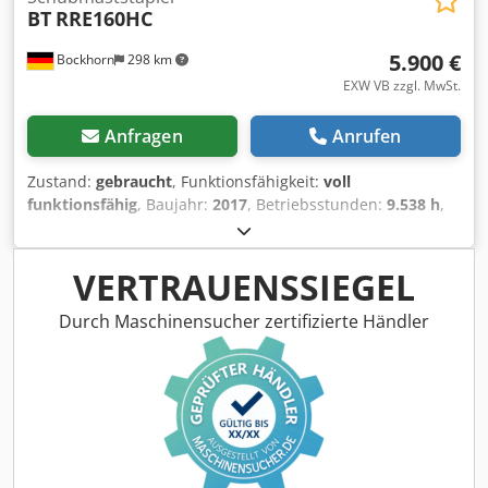
BT
RRE160HC
Ventil,
5.900 €
Bockhorn
298 km
EXW VB zzgl. MwSt.
Anfragen
Anrufen
Zustand:
gebraucht
, Funktionsfähigkeit:
voll
funktionsfähig
, Baujahr:
2017
, Betriebsstunden:
9.538 h
,
Tragkraft:
1.600 kg
, Hubhöhe:
7.000 mm
, Masttyp:
Triplex
,
Bauhöhe:
2.900 mm
, Batteriekapazität:
775 Ah
,
Batteriespannung:
48 V
, Gabellänge:
1.150 mm
, Fahr- und
VERTRAUENSSIEGEL
funktionstüchtig. Cedpfxov Ubrfj Ai Njrf Batteriebaujahr
2021. Kühlhausausführung
Durch Maschinensucher zertifizierte Händler