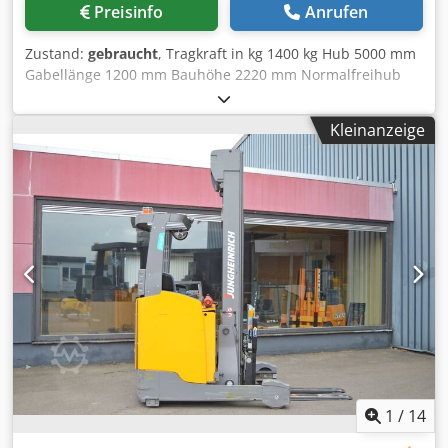
Preisinfo
Anrufen
Zustand:
gebraucht
, Tragkraft in kg 1400 kg Hub 5000 mm
Gabellänge 1200 mm Bauhöhe 2220 mm Normalfreihub
1750 mm Maschinengewicht ca. 3180 inkl Batterie kg
Baujahr der Batterie: 06.2019!!! mit UVV bis 2022 (Juli 2021)
Kleinanzeige
Masttype: Triplex Reifen: Vulkollan Csdpfxjtu Uuco Ai Nerf
SCHMALE AUSFUEHRUNG! Seitenschieber, Batterie 48V
4PzS 620Ah aus 2019 mit Zentralbefuellung, 380V
Hochfrequenz-Ladegeraet
1
/
14