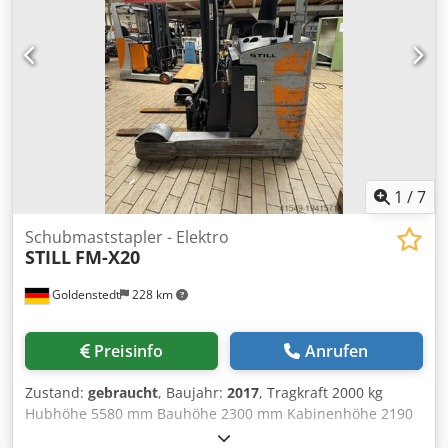
Bandagen Cedpfx Aioy A Uako Nerf Bereifung vorne
Zustand: 60 - 80% Bereifung hinten Typ: Bandagen
Bereifung hinten Zustand: 60 - 80% Batterie Volt: 48V
Batterie Ah: 775Ah Batterie Baujahr: 2020 Beschreibung:
Kippkabine! Gründliche Reinigung, farbliche Auffrischung
schwarz, neue Räder/Rollen, neue Inspektion, neue
Abnahme gemäß FEM, Batterie Regeneration.
Seitenschieber, 3. Ventil, Impulssteuerung, Vollfreihub, CE
Zertifikat,
1
/
7
Schubmaststapler - Elektro
STILL
FM-X20
Goldenstedt
228 km
Preisinfo
Anrufen
Zustand:
gebraucht
, Baujahr:
2017
, Tragkraft 2000 kg
Hubhöhe 5580 mm Bauhöhe 2300 mm Kabinenhöhe 2190
mm Freihub 1880 mm Gabellänge 1000 mm Batterie 48 V