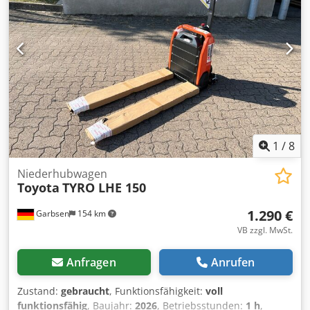
1
/
8
Niederhubwagen
Toyota
TYRO LHE 150
1.290 €
Garbsen
154 km
VB zzgl. MwSt.
Anfragen
Anrufen
Zustand:
gebraucht
, Funktionsfähigkeit:
voll
funktionsfähig
, Baujahr:
2026
, Betriebsstunden:
1 h
,