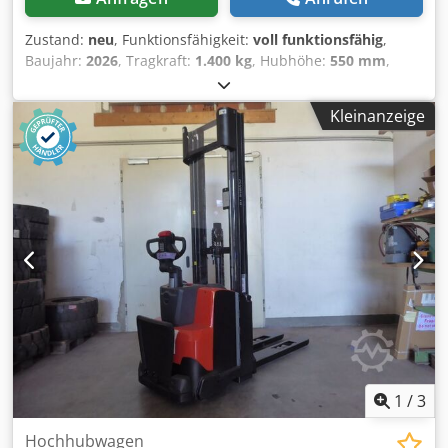
Zustand:
neu
, Funktionsfähigkeit:
voll funktionsfähig
,
Baujahr:
2026
, Tragkraft:
1.400 kg
, Hubhöhe:
550 mm
,
Kraftstofftyp:
elektrisch
, Gabellänge:
1.150 mm
,
Antriebsart:
Elektro
, Niederhubwagen Lastschwerpunkt:
Kleinanzeige
600 Cedpfxozr Ab Ee Aqvsha Zustand: Neugerät Zustand
Technisch: Neu Bereifung vorne Typ: Vollgummi Bereifung
vorne Zustand: Neu Bereifung hinten Typ: Vollgummi
Bereifung hinten Zustand: Neu Batterie Typ: Lithium-Ionen
Batterie Baujahr: 2026 Beschreibung: Das Fahrzeug wird
UVV - geprüft. Vor Auslieferung bekommt die Maschine
einen Service und wird gereinigt. Auf Wunsch wird die
Maschine gegen Mehrpreis lackiert.
1
/
3
Hochhubwagen