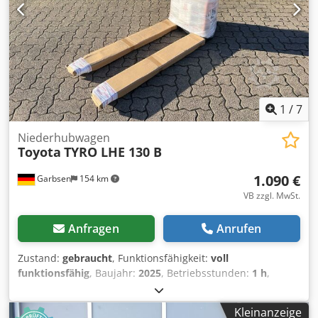
1
/
7
Niederhubwagen
Toyota
TYRO LHE 130 B
1.090 €
Garbsen
154 km
VB zzgl. MwSt.
Anfragen
Anrufen
Zustand:
gebraucht
, Funktionsfähigkeit:
voll
funktionsfähig
, Baujahr:
2025
, Betriebsstunden:
1 h
,
Tragkraft:
1.300 kg
, Hubhöhe:
195 mm
, Kraftstofftyp:
elektrisch
, Gabellänge:
1.150 mm
, Leergewicht:
145 kg
,
Kleinanzeige
Gesamtlänge:
380 mm
, Antriebsart:
Elektro
, Baubreite: