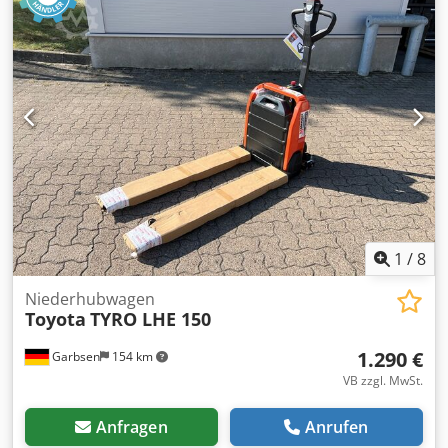
Mindestpreis - garantierter Verkauf zum höchsten Gebot!
TECHNISCHE DETAILS Tragkraft: 1.400 kg Hubhöhe: 4.802
mm Freihub: 1.545 mm MASCHINEN-DETAILS Masttyp:
Triplex Antriebsart: Elektro Batteriespannung: 24 V
Bauhöhe: 2.065 mm Externe Referenz: SL10235SP Chodpfx
Aozrgbcoqvsa
1
/
8
Niederhubwagen
Toyota
TYRO LHE 150
1.290 €
Garbsen
154 km
VB zzgl. MwSt.
Anfragen
Anrufen