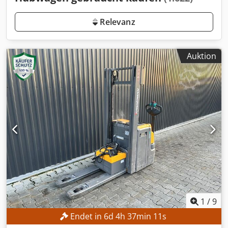
Relevanz
Auktion
1
/
9
Endet in
6
d
4
h
37
min
8
s