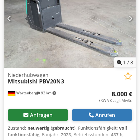
Vulkollan Bereifung vorne Zustand: 80 - 100% Bereifung
hinten Typ: Vulkollan Bereifung hinten Zustand: 60 - 80%
Batterie Volt: 24V Batterie Ah: 20Ah Batterie Typ: Lithium-
Ionen Batterie Baujahr: 2024 Batterie Zustand: 80 - 100%
CE Zertifikat, Csdpfx Aqjzrildevoha Lithium-Ionen
Wartungsfreie Batterie 24 V
1
/
8
Niederhubwagen
Mitsubishi
PBV20N3
8.000 €
Wartenberg
93 km
EXW VB zzgl. MwSt.
Anfragen
Anrufen
Zustand:
neuwertig (gebraucht)
, Funktionsfähigkeit:
voll
funktionsfähig
, Baujahr:
2023
, Betriebsstunden:
437 h
,