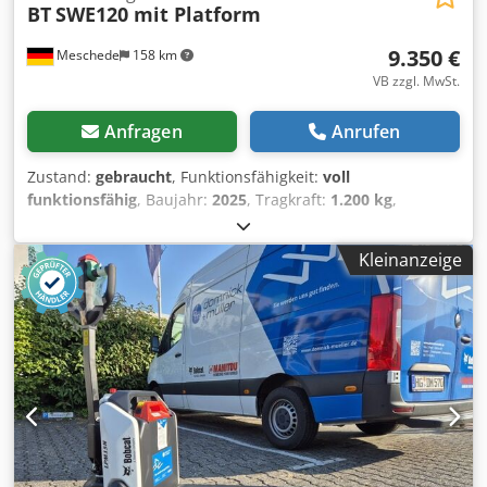
BT
SWE120 mit Platform
9.350 €
Meschede
158 km
VB zzgl. MwSt.
Anfragen
Anrufen
Zustand:
gebraucht
, Funktionsfähigkeit:
voll
funktionsfähig
, Baujahr:
2025
, Tragkraft:
1.200 kg
,
Hubhöhe:
3.700 mm
, Freihub:
120 mm
, Bauhöhe:
1.830
mm
, Gabellänge:
1.150 mm
, Hochhubwagen
Kleinanzeige
Lastschwerpunkt: 600 Gabelbreite: 180 mm Gabeldicke: 60
mm Zustand Technisch: Neu Batterie Volt: 24V Batterie Ah:
225Ah Chedpfx Aqswkk Iysvea