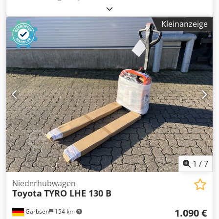
Tragkraft:
1.500 kg
, Hubhöhe:
195 mm
, Kraftstofftyp:
elektrisch
, Gabellänge:
1.150 mm
, Leergewicht:
145 kg
,
Kleinanzeige
Gesamtlänge:
380 mm
, Antriebsart:
Elektro
, Baubreite:
540 mm
, Niederhubwagen Lastschwerpunkt: 600 Masttyp:
Keiner Zustand Technisch: Neu Bereifung vorne Typ:
Polyurethan Bereifung vorne Zustand: 100% Bereifung
hinten Typ: Polyurethan Bereifung hinten Zustand: 100%
Batterie Volt: 24V Cjdpfxozr Aics Aqvoha Batterie Ah: 40Ah
Beschreibung: Neugerät Impulssteuerung,
1
/
7
Niederhubwagen
Toyota
TYRO LHE 130 B
1.090 €
Garbsen
154 km