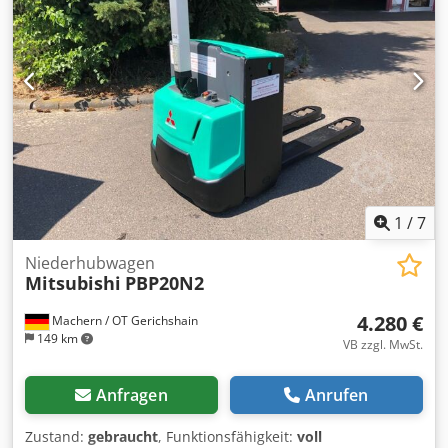
Fahrgestellnummer: RFB12B 00250 Lastschwerpunkt: 600
Gabelbreite: 186 mm Gabeldicke: 56 mm Masttyp: Triplex
Zustand: Einsatzbereit und voll funktionsfähig Codpfjzhc
Abjx Aqvjha Zustand Technisch: sehr gut Bereifung vorne
Typ: Vulkollan Bereifung hinten Typ: Polyurethan Batterie
Volt: 24V Batterie Ah: 250Ah Batterie Typ: PzS Batterie
Baujahr: 2023 Batterie Zustand: 80 - 100% Beschreibung:
Wartung inkl. Hydrauliköl erneuert. UVV-Prüfung erneuert.
CE Zertifikat,
1
/
7
Niederhubwagen
Mitsubishi
PBP20N2
4.280 €
Machern / OT Gerichshain
149 km
VB zzgl. MwSt.
Anfragen
Anrufen
Zustand:
gebraucht
, Funktionsfähigkeit:
voll