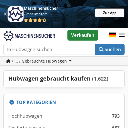
Maschinensucher
Zur App
Gratis im Store
Verkaufen
Suchen
/ ... / Gebrauchte Hubwagen
Hubwagen gebraucht kaufen
(1.622)
TOP KATEGORIEN
Hochhubwagen
793
Niederhubwagen
683