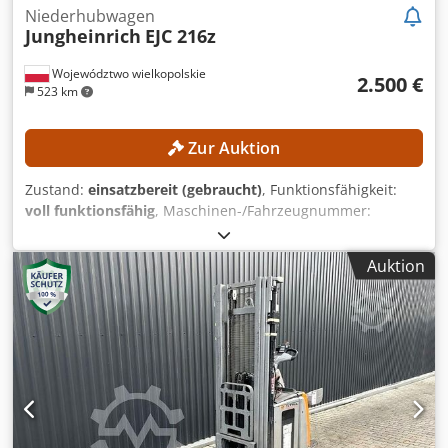
Niederhubwagen
Jungheinrich
EJC 216z
Województwo wielkopolskie
2.500 €
523 km
Zur Auktion
Zustand:
einsatzbereit (gebraucht)
, Funktionsfähigkeit:
voll funktionsfähig
, Maschinen-/Fahrzeugnummer:
90621285
, Baujahr:
2021
, Betriebsstunden:
560 h
,
Hubhöhe:
2.800 mm
, Bauhöhe:
1.950 mm
, Kein
Auktion
Mindestpreis - garantierter Verkauf zum höchsten Gebot!
TECHNISCHE DETAILS Hubhöhe: 2.800 mm Bauhöhe: 1.950
mm MASCHINEN-DETAILS Cjdpfszrlw Asx Aqvsha Mastart:
Standardmast Batterietyp: Lithium-Ionen-Batterie
Betriebsstunden: 560 h AUSSTATTUNG Initialhub
Ladegerät Externe Referenz: SL1145SP