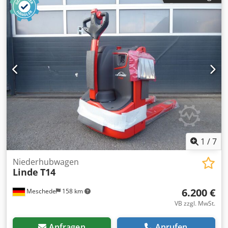
540 mm
, Niederhubwagen Lastschwerpunkt: 600 Masttyp:
Keiner Zustand Technisch: Neu Bereifung vorne Typ:
Polyurethan Bereifung vorne Zustand: 100% Bereifung
hinten Typ: Polyurethan Bereifung hinten Zustand: 100%
Batterie Volt: 24V Batterie Ah: 20Ah Beschreibung:
Neugerät Impulssteuerung, Csdpszr Ah Eefx Aqvjha
1
/
7
Niederhubwagen
Linde
T14
6.200 €
Meschede
158 km
VB zzgl. MwSt.
Anfragen
Anrufen