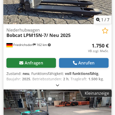
1
/
7
Niederhubwagen
Bobcat
LPM15N-7/ Neu 2025
1.750 €
Friedrichsdorf
162 km
VB zzgl. MwSt.
Anfragen
Anrufen
Zustand:
neu
, Funktionsfähigkeit:
voll funktionsfähig
,
Baujahr:
2025
, Betriebsstunden:
2 h
, Tragkraft:
1.500 kg
,
Hubhöhe:
115 mm
, Kraftstofftyp:
elektrisch
, Bauhöhe:
1.160 mm
, Gabellänge:
1.150 mm
, Leergewicht:
123 kg
,
Kleinanzeige
Gesamtlänge:
1.530 mm
, Antriebsart:
Elektro
, Baubreite:
540 mm
, Niederhubwagen Lastschwerpunkt: 600
Gabelbreite: 160 mm Gabeldicke: 47 mm Zustand:
Neugerät Zustand Technisch: Neu Bereifung vorne Typ: