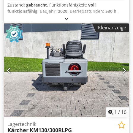
Zustand:
gebraucht
, Funktionsfähigkeit:
voll
funktionsfähig
, Baujahr:
2020
, Betriebsstunden:
530 h
,
Tragkraft:
1.300 kg
, Vollfunktionsfähig Räder und Rollen
sollten erneuert werden, gerne gegen Aufpreis Sonst guter
Kleinanzeige
Zustand Li-Ion System mit On-Board Ladegerät FEM (UVV)
gegen Aufpreis möglich Chsdpeycw I Nsfx Aqvoa
1
/
10
Lagertechnik
Kärcher
KM130/300RLPG