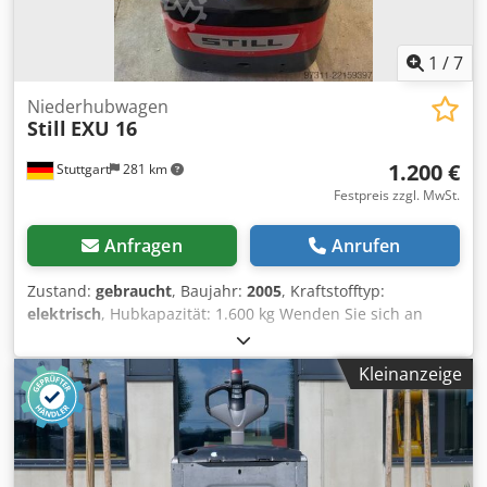
1
/
7
Niederhubwagen
Still
EXU 16
1.200 €
Stuttgart
281 km
Festpreis zzgl. MwSt.
Anfragen
Anrufen
Zustand:
gebraucht
, Baujahr:
2005
, Kraftstofftyp:
elektrisch
, Hubkapazität: 1.600 kg Wenden Sie sich an
Gebrauchtgeräte Center, um weitere Informationen zu
erhalten. Cedpfezfkbgjx Aqvsha DE01
Kleinanzeige