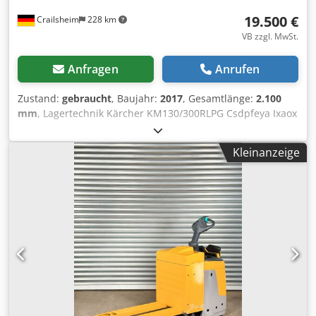
19.500 €
Crailsheim
228 km
VB zzgl. MwSt.
Anfragen
Anrufen
Zustand:
gebraucht
, Baujahr:
2017
, Gesamtlänge:
2.100
mm
, Lagertechnik Kärcher KM130/300RLPG Csdpfeya Ixaox
Aqveha Antrieb Gas Baujahr 2017
Kleinanzeige