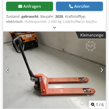
Anfragen
Anrufen
Zustand:
gebraucht
, Baujahr:
2020
, Kraftstofftyp:
elektrisch
, Hubkapazität: 2.000 kg Codpfszflwcjx Aqvjha
Wenden Sie sich an Gebrauchtgeräte Center, um weitere
Informationen zu erhalten. DE01
Kleinanzeige
1
/
6