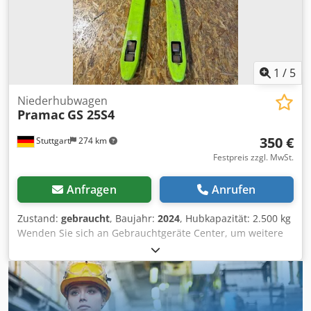
1
/
5
Niederhubwagen
Pramac
GS 25S4
350 €
Stuttgart
274 km
Festpreis zzgl. MwSt.
Anfragen
Anrufen
Zustand:
gebraucht
, Baujahr:
2024
, Hubkapazität: 2.500 kg
Wenden Sie sich an Gebrauchtgeräte Center, um weitere
Informationen zu erhalten. Csdpfx Aezfkyvsqvoha DE01