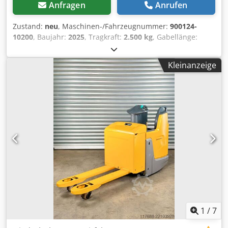
Anfragen
Anrufen
Zustand:
neu
, Maschinen-/Fahrzeugnummer:
900124-
10200
, Baujahr:
2025
, Tragkraft:
2.500 kg
, Gabellänge:
1.150 mm
, Motortyp: Keine, Hersteller: Bobcat Chjdpfx
Aoyi I Rnoqvoa
Kleinanzeige
1
/
7