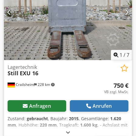
1
/
7
Lagertechnik
Still
EXU 16
750 €
Crailsheim
228 km
VB zzgl. MwSt.
Anfragen
Anrufen
Zustand:
gebraucht
, Baujahr:
2015
, Gesamtlänge:
1.620
mm
, Hubhöhe:
220 mm
, Tragkraft:
1.600 kg
, - Achslast mit
Last antriebsseitig/Lastseitig kg 680/1350 - Achslast ohne