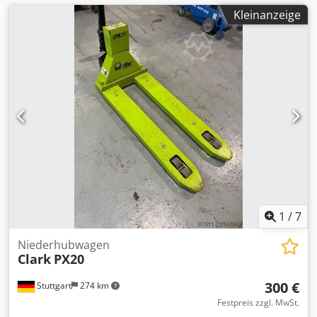
Kleinanzeige
1
/
7
Niederhubwagen
Clark
PX20
300 €
Stuttgart
274 km
Festpreis zzgl. MwSt.