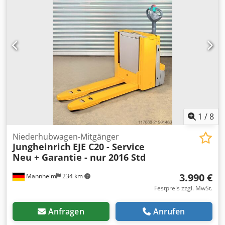
Ohne Initialhub: Ja Baubreite: 725 mm Bauhöhe: 1.300 mm
Gabellänge: 1.150 mm Leergewicht: 377 kg
Lastschwerpunkt: 575 mm Bereifung: Polyurethan
Modelltyp: EJE C20 Batterie Typ: Gel Spannung: 24 V
Batterie Gewicht: 196 kg Ladegerät: Ohne
1
/
8
Niederhubwagen-Mitgänger
Jungheinrich
EJE C20 - Service
Neu + Garantie - nur 2016 Std
3.990 €
Mannheim
234 km
Festpreis zzgl. MwSt.
Anfragen
Anrufen