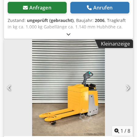
Anfragen
Anrufen
Zustand:
ungeprüft (gebraucht)
, Baujahr:
2006
, Tragkraft
in kg ca. 1.000 kg Gabellänge ca. 1.140 mm Hubhöhe ca.
2.750 mm Jungheinrich HC 110 WP 10 M
Gabelhochhubwagen ----- Technische
Kleinanzeige
Herstellerbeschreibung: Hubhöhe: ca. 2.750 mm Tragkraft:
ca. 1.000 kg Bauhöhe: ca. 2.090 mm, Gabellänge: ca. 1.140
mm ----- Cjdexpi Erjpfx Aqvoha (technische Angaben laut
Hersteller - ohne Gewähr!) Alle angegebenen Preise netto.
zzgl. gesetzl. Mwst.
1
/
8