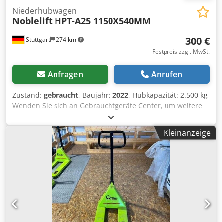
Niederhubwagen
Noblelift
HPT-A25 1150X540MM
300 €
Stuttgart
274 km
Festpreis zzgl. MwSt.
Anfragen
Anrufen
Zustand:
gebraucht
, Baujahr:
2022
, Hubkapazität: 2.500 kg
Wenden Sie sich an Gebrauchtgeräte Center, um weitere
Informationen zu erhalten. DE01 Codpfx Aqjzfphrsvoha
Kleinanzeige