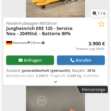
1
/
6
Niederhubwagen-Mitfahrer
Jungheinrich
ERE 125 - Service
Neu - 2049Std. - Batterie 80%
3.900 €
Mannheim
234 km
Festpreis zzgl. MwSt.
Anfragen
Anrufen
Zustand:
generalüberholt (gebraucht)
, Baujahr:
2018
,
Betriebsstunden:
2.049 h
, Tragkraft:
2.500 kg
, Hubhöhe:
122 mm
, Lastschwerpunkt:
575 mm
, Kraftstofftyp:
elektrisch
, Masttyp:
Simplex
, Bauhöhe:
1.400 mm
,
Kleinanzeige
Batteriespannung:
24 V
, Gabellänge:
1.150 mm
,
Leergewicht:
443 kg
, FRIEDMANN FORKLIFTS – VON
EXPERTEN ÜBERHOLT. FÜR PROFIS IM EINSATZ Chedpsy Rq
Sfofx Aqvja Unsere Stapler werden nach FEM-4.004 und