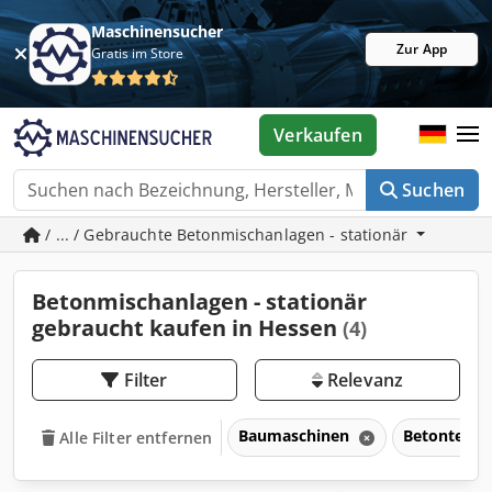
Maschinensucher
Zur App
Gratis im Store
Verkaufen
Suchen
/ ... / Gebrauchte Betonmischanlagen - stationär
Betonmischanlagen - stationär
gebraucht kaufen in Hessen
(4)
Filter
Relevanz
Baumaschinen
Betontechn
Alle Filter entfernen