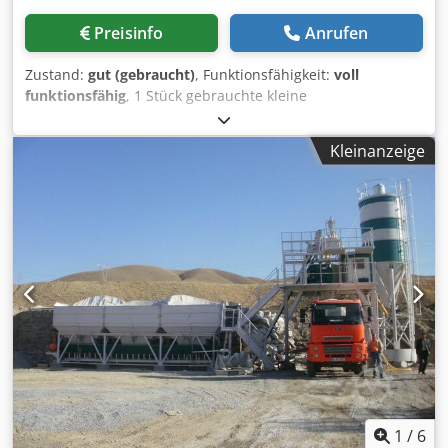
Preisinfo
Anrufen
Zustand:
gut (gebraucht)
, Funktionsfähigkeit:
voll
funktionsfähig
, 1 Stück gebrauchte kleine
Betonmischanlage zum Beispiel für Fertigteilproduktion
Hersteller: PEMAT Typ: 0,5 Zuschlagstoff - Lagerung 2
Kleinanzeige
Boxen Dsdoyk Ev Ropfx Agteck 2 separate Dosierbänder
und Abzugsbänder je Bunker Mischer: Tellermischer 0,5
m³, Dosierung: Zuschlagstoffe über Dosierbänder am
Bunker, Zementwaage 250kg, Wasserwaage 100l
Zementsilos 1 X 40 to Steuerung: manuelle Bedienung /
Schalttafel VERFÜGBAR SOFORT Standort:
Norddeutschland Angebot versteht sich rein netto ab
Standort Zwischenverkauf vorbehalten, Irrtümer und/oder
Fehldarstellungen vorbehalten, ohne Garantie und/oder
Gewährleistung, wie gesehen, liegend und/oder stehend
Eine Vervielfältigung, Weiterverwendung, Publizierung
und/oder Kopie dieses Angebotes ist in vollem Umfang
untersagt!
1
/
6