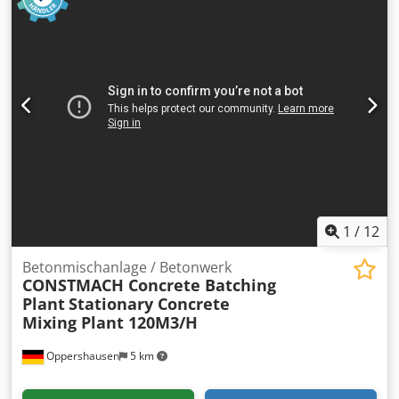
Zentralschmiersystem Marke: ILC (Made in Italy)
Steuersystem: Vollautomatischer PC - SPS - Drucker.
Elektronische Ausrüstung: Siemens Andere Ausrüstung
und Zubehör: Italienisch Unbegrenzte Benutzer und
Fernzugriff Sehr geringe Transportkosten: Zwei Container.
Die Installation und Inbetriebnahme der Anlage liegt in
unserer Verantwortung. Wir bieten einen exzellenten
After-Sales-Service. 24/7 DIENSTLEISTUNGEN. Export von
mehr als 1000 Betonfertigungsanlagen in mehr als 90
Länder auf der ganzen Welt. * NIEDRIGE VERSANDKOSTEN
(zwei 40F-OT-Container oder zwei Standard-Anhänger) *
SCHNELLE INSTALLATION * EINFACHE UND EINFACHE
VERWENDUNG"
1
/
12
Betonmischanlage / Betonwerk
CONSTMACH Concrete Batching
Plant
Stationary Concrete
Mixing Plant 120M3/H
Oppershausen
5 km