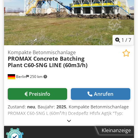
1
/
7
Kompakte Betonmischanlage
PROMAX Concrete Batching
Plant
С60-SNG LINE (60m3/h)
Berlin
250 km
Preisinfo
Anrufen
Zustand:
neu
, Baujahr:
2025
, Kompakte Betonmischanlage
PROMAX C60-SNG L (60m³/h) Dcedpeflz Hfsfx Agtjk "Typ:
Kompakte Betonmischanlage mit Einwellenmischer
Kapazität: 60 m³ / Stunde frisch gepresster Beton
Kleinanzeige
Mischerkapazität: 1500/1000 lt (1m³ Druckbeton)