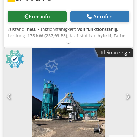
Preisinfo
Anrufen
Zustand:
neu
, Funktionsfähigkeit:
voll funktionsfähig
,
Leistung:
175 kW (237,93 PS)
, Kraftstofftyp:
hybrid
, Farbe:
Sonstige
, Baujahr:
2026
, Ausstattung:
Bordcomputer,
Hydraulik, Kabine
, Die vollautomatische
Kleinanzeige
Betonmischanlage CONSTMACH Compact-100 ist eine
Hochleistungs-Produktionsanlage, die speziell für
Anwender konzipiert wurde, die maximale Effizienz bei
begrenzten Platzverhältnissen suchen. Trotz ihres
kompakten Designs erreicht dieses Modell eine
Produktionskapazität von 100 m³/h und bietet so die
Leistungsfähigkeit einer stationären Betonmischanlage in
einem portablen System. Das platzsparende Design
verschafft besonders bei städtischen Projekten und auf
beengten Flächen erhebliche Vorteile. Die
Zuschlagstoffbunker der Compact-100 können je nach
Projektanforderungen linear oder quadratisch ausgeführt
werden. So kann sich die Anlage optimal an