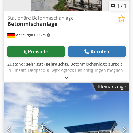
1
/
1
Stationäre Betonmischanlage
Betonmischanlage
Warburg
100 km
Preisinfo
Anrufen
Zustand:
sehr gut (gebraucht)
, Betonmischanlage zurzeit
in Einsatz Dedpszd R Iwjfx Agtock Besichtigungen möglich
Kleinanzeige