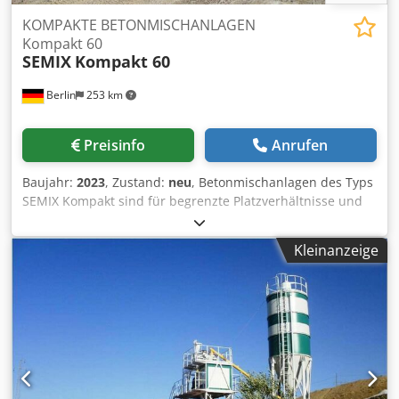
KOMPAKTE BETONMISCHANLAGEN
Kompakt 60
SEMIX
Kompakt 60
Berlin
253 km
Preisinfo
Anrufen
Baujahr:
2023
, Zustand:
neu
, Betonmischanlagen des Typs
SEMIX Kompakt sind für begrenzte Platzverhältnisse und
den einfachen Transport in Überseeländer konzipiert.
SEMIX Kompakt 60 passt in zwei Container und kann in 3
Kleinanzeige
Tagen komplett montiert werden. SEMIX Kompakt 60 ist
mit Betonmischern mit einem Fassungsvermögen von
1500/1000 Litern ausgestattet, die als Einwellen- oder
Planetenmischer ausgeführt werden können.
Entsprechend des Siliziumanteils der Betonrezeptur,
werden bei den SEMIX Betonmischern NiHard4 oder
Hardox 450 Verschleißteile verwendet. Alle SEMIX-
Zuschlagstoff-Speicherbehälter sind zwecks zusätzlicher