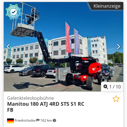
Kleinanzeige
1
/
10
Gelenkteleskopbühne
Manitou
180 ATJ 4RD ST5 S1 RC
FB
Friedrichsdorf
162 km