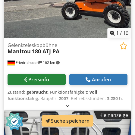
1
/
10
Gelenkteleskopbühne
Manitou
180 ATJ PA
Friedrichsdorf
162 km
Preisinfo
Anrufen
Zustand:
gebraucht
, Funktionsfähigkeit:
voll
funktionsfähig
, Baujahr:
2007
, Betriebsstunden:
3.280 h
,
Tragkraft:
200 kg
, Leergewicht:
8.100 kg
, Bauhöhe:
2.530
mm
, Kraftstofftyp:
Diesel
, Gesamtlänge:
7.770 mm
,
Kleinanzeige
Antriebsart:
Diesel
, Reichweite der Arme:
10.600 mm
,
Suche speichern
Baubreite:
2.300 mm
, Arbeitshöhe:
17.650 mm
,
Gelenkteleskopbühne Getriebe: Hydrostat Zustand