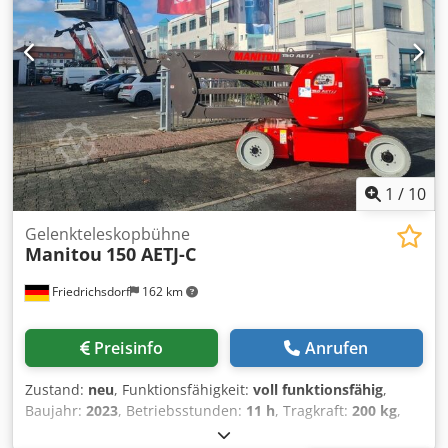
Bereifung hinten Grösse: 16-5-11 1-4 Bereifung hinten
Zustand: 80 - 100% Batterie Volt: 24V Batterie Ah: 250Ah
Dkedpfsyhr D Ajx Adior Batterie Typ: PzS Batterie Baujahr:
2025 Batterie Zustand: 80 - 100% integriertes Ladegerät
1
/
10
Gelenkteleskopbühne
Manitou
150 AETJ-C
Friedrichsdorf
162 km
Preisinfo
Anrufen
Zustand:
neu
, Funktionsfähigkeit:
voll funktionsfähig
,
Baujahr:
2023
, Betriebsstunden:
11 h
, Tragkraft:
200 kg
,
Leergewicht:
6.700 kg
, Bauhöhe:
1.970 mm
, Kraftstofftyp: