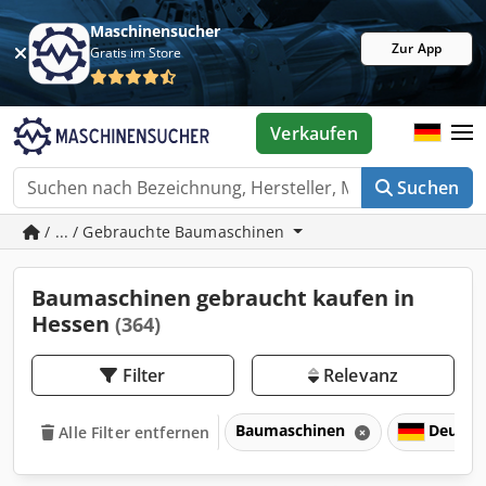
Maschinensucher
Zur App
Gratis im Store
Verkaufen
Suchen
/ ... / Gebrauchte Baumaschinen
Baumaschinen gebraucht kaufen in
Hessen
(364)
Filter
Relevanz
Baumaschinen
Deutsc
Alle Filter entfernen