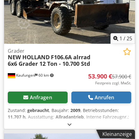
Nutzfahrzeughändler in Deutschland. Wir liefern für Sie
das vollständige Holp Programm! Irrtümer und
Zwischenverkauf vorbehalten! Interne-ID: 501171 = Weitere
Informationen = Neu: Ja Verwendungszweck: Bauwesen
Leergewicht: 570 kg Wenden Sie sich an Marius Herden,
um weitere Informationen zu erhalten.
1
/
25
Grader
NEW HOLLAND
F106.6A alrrad
6x6 Grader 12 Ton - 10.700 Std
53.900 €
Kaufungen
60 km
57.900 €
Festpreis zzgl. MwSt.
Anfragen
Anrufen
Zustand:
gebraucht
, Baujahr:
2009
, Betriebsstunden:
11.707 h
, Ausstattung:
Allradantrieb
, Interne Fahrzeugnr.:
G300381 Ab sofort verfügbar auf unserem Hof in
Kaufungen. Mehr INFO unter: ? Luis Lucena ? Viktoria
Kleinanzeige
Sologubova Deutsch New Holland F106.6A 6x6 Allrad-