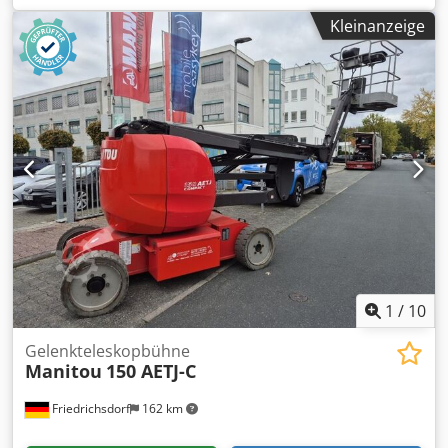
elektrisch
, Gesamtlänge:
2.320 mm
, Antriebsart:
Elektro
,
Kleinanzeige
Baubreite:
840 mm
, Arbeitshöhe:
9.790 mm
,
Scherenarbeitsbühne Zustand: Neugerät Zustand
Technisch: Neu Bereifung vorne Typ: Vollgummi Bereifung
vorne Grösse: 16x5x12 Dsdpfx Adourz R Ssiekr Bereifung
vorne Zustand: 80 - 100% Bereifung hinten Typ: Vollgummi
Bereifung hinten Grösse: 16x5x12 Bereifung hinten
Zustand: 80 - 100%
1
/
10
Gelenkteleskopbühne
Manitou
150 AETJ-C
Friedrichsdorf
162 km