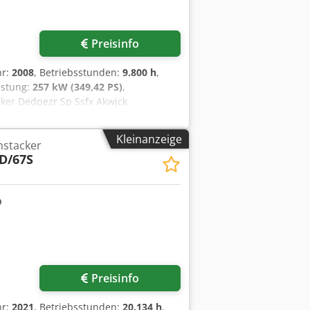
Preisinfo
hr:
2008
, Betriebsstunden:
9.800 h
,
eistung:
257 kW (349,42 PS)
,
cker Dedpezr Sp Ssfx Akwjck
eit und voll funktionsfähig Zustand
ustand: 60 - 80% Bereifung hinten
Kleinanzeige
hstacker
easing system, air-condition (automatic
D/67S
Preisinfo
hr:
2021
, Betriebsstunden:
20.134 h
,