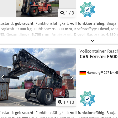
1
/
3
Zustand:
gebraucht
, Funktionsfähigkeit:
voll funktionsfähig
, Bauja
Tragkraft:
9.000 kg
, Hubhöhe:
15.500 mm
, Kraftstofftyp:
Diesel
, Ma
PS)
, Gesamtlänge:
6.700 mm
, Antriebsart:
Diesel
, Baubreite:
4.150
Lastschwerpunkt: 1220 Masttyp: Duplex Getriebe: ZF WG210 Dedp
Einsatzbereit und voll funktionsfähig Zustand Technisch: normal E
Vollcontainer Reac
side spreader stacking height 6+1 96
CVS Ferrari
F500
Hamburg
267 km
1
/
10
Zustand:
gebraucht
, Funktionsfähigkeit:
voll funktionsfähig
, Bauja