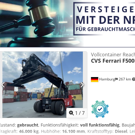
Vollcontainer Reac
CVS Ferrari
F500
Hamburg
267 km
1
/
7
Zustand:
gebraucht
, Funktionsfähigkeit:
voll funktionsfähig
, Bauja
Tragkraft:
46.000 kg
, Hubhöhe:
16.100 mm
, Kraftstofftyp:
Diesel
, L