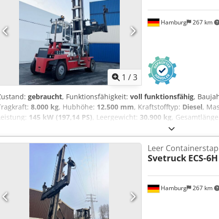
Hamburg
267 km
1
/
3
Zustand:
gebraucht
, Funktionsfähigkeit:
voll funktionsfähig
, Bauja
Tragkraft:
8.000 kg
, Hubhöhe:
12.500 mm
, Kraftstofftyp:
Diesel
, Ma
Leistung:
145 kW (197,14 PS)
, Leergewicht:
30.900 kg
, Gesamtlänge
Baubreite:
3.385 mm
, Leer Containerstapler Lastschwerpunkt: 254
Zustand: Einsatzbereit und voll funktionsfähig Dodpfx Akjzq Ibnsw
Leer Containerstap
vorne Typ: Luft Bereifung vorne Grösse: 12.00-20 Bereifung vorne Z
Svetruck
ECS-6H
Luft Bereifung hinten Grösse: 12.00-20 Bereifung hinten Zustand: 8
Hamburg
267 km