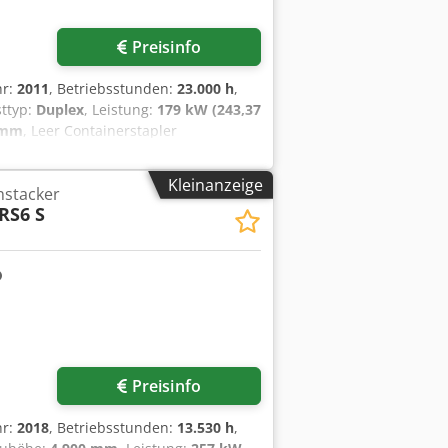
Preisinfo
hr:
2011
, Betriebsstunden:
23.000 h
,
sttyp:
Duplex
, Leistung:
179 kW (243,37
 mm
, Leer Containerstapler
feznpgmex Akweck Zustand:
lme 594 ND double stacking 20-40ft
Kleinanzeige
hstacker
RS6 S
Preisinfo
hr:
2018
, Betriebsstunden:
13.530 h
,