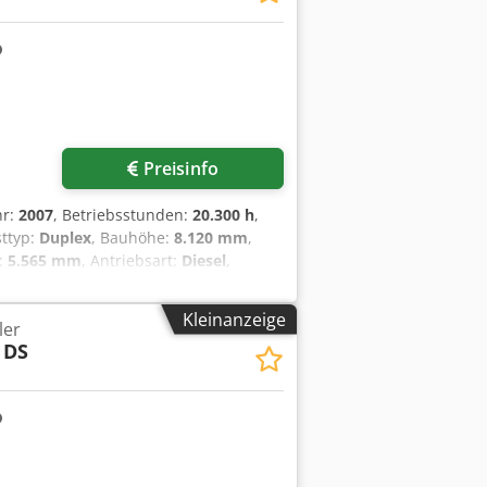
Preisinfo
hr:
2007
, Betriebsstunden:
20.300 h
,
sttyp:
Duplex
, Bauhöhe:
8.120 mm
,
:
5.565 mm
, Antriebsart:
Diesel
,
0 Masttyp: Duplex Getriebe: ZF WG190
eck Zustand Technisch: gut Bereifung
Kleinanzeige
ler
ustand: 20 - 40% Bereifung hinten Typ:
 DS
0 - 100% 20-40ft side spreader