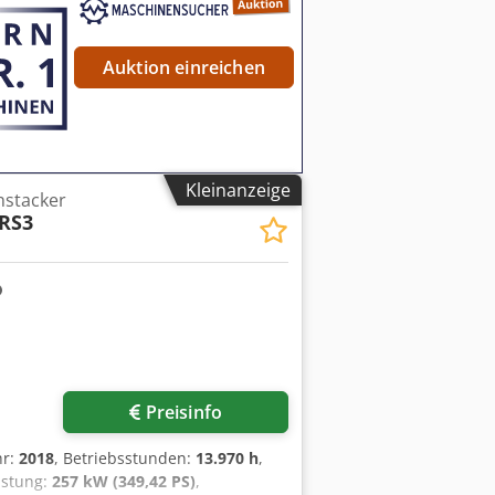
Auktion einreichen
Kleinanzeige
hstacker
RS3
Preisinfo
hr:
2018
, Betriebsstunden:
13.970 h
,
eistung:
257 kW (349,42 PS)
,