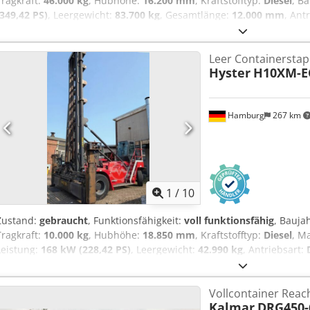
Tragkraft:
46.000 kg
, Hubhöhe:
16.200 mm
, Kraftstofftyp:
Diesel
, B
(349,42 PS)
, Leergewicht:
83.700 kg
, Gesamtlänge:
12.000 mm
, Ant
Vollcontainer Reachstacker Lastschwerpunkt: 1780 Getriebe: Dana T
funktionsfähig Zustand Technisch: sehr gut Bereifung vorne Typ: Lu
Leer Containerstap
Bereifung hinten Typ: Luft Dcedpfxjznpgaj Akwjk Bereifung hinten 
Hyster
H10XM-E
jacks for increase of capacity hydraulically sliding cabin central gr
spreader rear view camera air-condition (automatic climate contro
20‘-40‘ DE: hydraulische Abstützung für höhere Tragkraft bei größe
Hamburg
267 km
Chassis, Ausleger und Spreader hydraulisch verschiebbare Fahrerk
automatische Spreaderverstellung 20-40 Rückfahrkamera
1
/
10
Zustand:
gebraucht
, Funktionsfähigkeit:
voll funktionsfähig
, Bauja
Tragkraft:
10.000 kg
, Hubhöhe:
18.850 mm
, Kraftstofftyp:
Diesel
, M
Leistung:
168 kW (228,42 PS)
, Leergewicht:
42.990 kg
, Antriebsart:
Dcedpjzllifsfx Akwok Lastschwerpunkt: 1220 Masttyp: Duplex Getrie
Zustand: Einsatzbereit und voll funktionsfähig Zustand Technisch: 
Vollcontainer Reac
14.00-24 Bereifung vorne Zustand: 40 - 60% Bereifung hinten Gröss
Kalmar
DRG450-
40 - 60% Elme 584 sidespreader 20ft-40ft with hooks and hydr. clamp