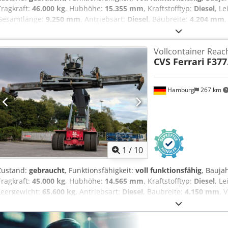
Tragkraft:
46.000 kg
, Hubhöhe:
15.355 mm
, Kraftstofftyp:
Diesel
, L
Gesamtlänge:
9.250 mm
, Antriebsart:
Diesel
, Baubreite:
4.204 mm
,
Lastschwerpunkt: 1865 Getriebe: Dana TE30 Zustand: Einsatzbereit 
Technisch: sehr gut Bereifung vorne Grösse: 18.00-33 Bereifung vo
Vollcontainer Reac
hinten Grösse: 18.00-33 Bereifung hinten Zustand: 80 - 100% Dodp
CVS Ferrari
F377
jacks for increasing the capacity in the 3rd row from 21to to 30to, 
zur Erhöhung der Tragkraft in der 3. Reihe von 21to auf 30to, Zent
Hamburg
267 km
1
/
10
Zustand:
gebraucht
, Funktionsfähigkeit:
voll funktionsfähig
, Bauja
Tragkraft:
45.000 kg
, Hubhöhe:
14.565 mm
, Kraftstofftyp:
Diesel
, L
Leergewicht:
65.600 kg
, Antriebsart:
Diesel
, Baubreite:
4.150 mm
, 
Eex Akwsck Getriebe: Clark 4-gear automatic Zustand: Einsatzbereit
Technisch: gut Bereifung vorne Grösse: 18.00-25 Bereifung hinten G
pileslope on spreader, hydr. sliding cabin