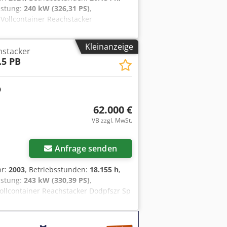
eistung:
240 kW (326,31 PS)
,
 Vollcontainer Reachstacker
und voll funktionsfähig Zustand
rne Zustand: 80 - 100% Bereifung
Kleinanzeige
hstacker
szhp Haofx Akweck EN: hydr. support
.5 PB
central greasing / DE: hydr. Abstützung
ralschmieranlage
62.000 €
VB zzgl. MwSt.
Anfrage senden
hr:
2003
, Betriebsstunden:
18.155 h
,
eistung:
243 kW (330,39 PS)
,
Vollcontainer Reachstacker Dodpfszr Sp
 und voll funktionsfähig Zustand
rösse: 18.00-25 piggy-back, hydr.