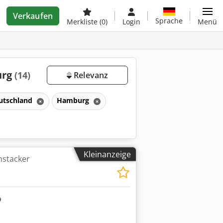
Verkaufen
Sprache
Merkliste
(0)
Login
Menü
urg
(14)
Relevanz
utschland
Hamburg
Kleinanzeige
hstacker