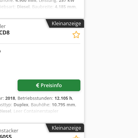
auhöhe:
4.900 mm
, Leistung:
257 kW
riebsart:
Diesel
, Baubreite:
4.185 mm
,
E32FF Zustand: Einsatzbereit und voll
ft Bereifung vorne Grösse: 18.00-33
Kleinanzeige
ler
Grösse: 18.00-33 EN: hydraulic support
CD8
easing system for chassis, boom +
l) automatic spreader adjustment
rer Auslage 2x Zentralschmierung für
abine mit elektronischer Klimaanlage
Preisinfo
hr:
2018
, Betriebsstunden:
12.105 h
,
asttyp:
Duplex
, Bauhöhe:
10.795 mm
,
Diesel
, Leer Containerstapler
be: ZF WG211 automatic, 5/3 gears
sehr gut Bereifung vorne Grösse:
Kleinanzeige
hstacker
e: 14.00-24 Bereifung hinten Zustand:
60S5
 for double box lifting, +/-3° center