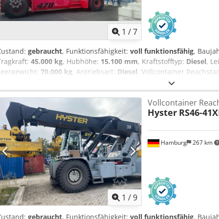
1
/
7
Zustand:
gebraucht
, Funktionsfähigkeit:
voll funktionsfähig
, Bauja
Tragkraft:
45.000 kg
, Hubhöhe:
15.100 mm
, Kraftstofftyp:
Diesel
, L
Leergewicht:
70.000 kg
, Antriebsart:
Diesel
, Vollcontainer Reachsta
Lastschwerpunkt: 1780 Getriebe: Dana TE32418 Zustand: Einsatzber
Technisch: gut Bereifung vorne Grösse: 18.00-25 Bereifung vorne Z
Vollcontainer Reac
Grösse: 18.00-25 Bereifung hinten Zustand: 40 - 60% EN: central gr
Hyster
RS46-41X
climate control) DE: Zentralschmierung, elektronischer Klimaanlage
Hamburg
267 km
1
/
9
Zustand:
gebraucht
, Funktionsfähigkeit:
voll funktionsfähig
, Bauja