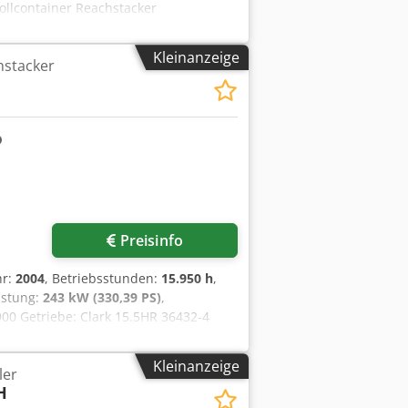
Vollcontainer Reachstacker
eit und voll funktionsfähig Zustand
 18.00-25 Bereifung hinten Grösse:
Kleinanzeige
hstacker
r chassis, boom + spreader rear view
 adjustment 20‘-40‘ DE: 2x
 verschiebbare Fahrerkabine mit
40 Rückfahrkamera
Preisinfo
hr:
2004
, Betriebsstunden:
15.950 h
,
eistung:
243 kW (330,39 PS)
,
900 Getriebe: Clark 15.5HR 36432-4
echnisch: gut Bereifung vorne Grösse:
 spreader incl. piggy-back Dcedjzq Ib
Kleinanzeige
ler
r, rear view camera, all working
H