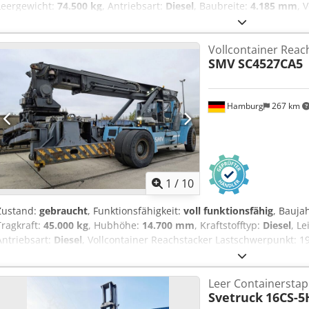
Leergewicht:
74.500 kg
, Antriebsart:
Diesel
, Baubreite:
4.185 mm
, 
Lastschwerpunkt: 1780 Getriebe: Dana TE32000 Zustand: Einsatzber
Technisch: sehr gut Dsdpfx Ajzr Spxekweck Bereifung vorne Grösse:
Vollcontainer Reac
18.00-25 EN: hydraulically sliding cabin central greasing system fo
SMV
SC4527CA5
camera air-condition (automatic climate control) automatic spreader
Zentralschmierung für Chassis, Ausleger und Spreader hydraulisch
elektronischer Klimaanlage automatische Spreaderverstellung 20-
Hamburg
267 km
1
/
10
Zustand:
gebraucht
, Funktionsfähigkeit:
voll funktionsfähig
, Bauja
Tragkraft:
45.000 kg
, Hubhöhe:
14.700 mm
, Kraftstofftyp:
Diesel
, L
Antriebsart:
Diesel
, Vollcontainer Reachstacker Lastschwerpunkt: 1
automatic Zustand: Einsatzbereit und voll funktionsfähig Zustand T
18.00-33 Bereifung hinten Grösse: 18.00-33 Elme 857 20‘-40ft toplift
Leer Containerstap
Iepfx Akwek 2x central greasing system on basemachine and spreade
Svetruck
16CS-5
lights in LED, hydraulically sliding drivers cabin