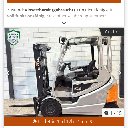
Zustand:
einsatzbereit (gebraucht)
, Funktionsfähigkeit:
voll funktionsfähig
, Maschinen-/Fahrzeugnummer:
487965
, Baujahr:
2015
, Betriebsstunden:
7.430 h
,
Tragkraft:
2.500 kg
, Hubhöhe:
4.800 mm
, Kraftstofftyp:
Auktion
Diesel
, Masttyp:
Duplex
, Gabellänge:
1.190 mm
,
TECHNISCHE DETAILS Hubhöhe: 4.800 mm Hubkraft: 2.500
kg Gabelzinkenlänge: 1.190 mm Gabelbreite max.: 1.060
mm Gabelbreite min.: 250 mm MASCHINEN-DETAILS
Masttyp: Duplex Kraftstofftyp: Diesel Betriebsstunden:
7.430 h Abmessungen und Gewicht Abmessungen (L x B x
H): 2.700 x 1.180 x 3.150 mm Leergewicht: 3.853 kg
AUSSTATTUNG Seitenverschiebung Arbeitsscheinwerfer
Halbkabine Dcedpfszrmrhsx Ai Nek Dokumentation CE-
Kennzeichnung
1
/
15
Endet in
11
d
12
h
31
min
7
s