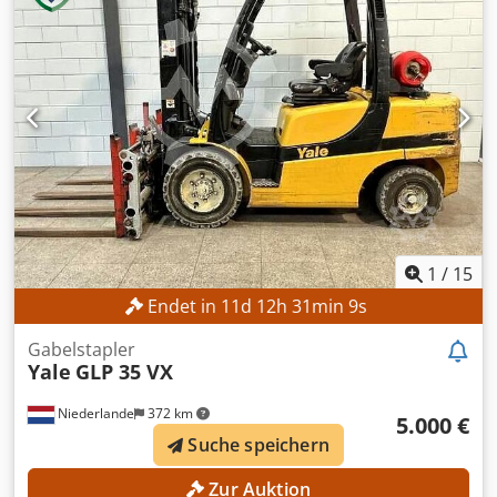
3.700 mm Durchfahrtshöhe: 2.580 mm Gabelzinkenlänge:
2.390 mm Minimale Gabelbreite: 410 mm Maximale
Gabelbreite: 1.300 mm MASCHINEN-DETAILS Anzahl Räder:
4 Masttyp: Duplex Antrieb: Elektrisch Betriebsstunden:
10.333 h Abmessungen & Gewicht Abmessungen (L x B x
H): 2.896 x 1.399 x 2.570 mm Leergewicht: 7.025 kg
Batterietyp: 6 PZS 930 Baujahr Batterie: 2019
Batteriekapazität: 930 Ah Batteriespannung: 80 V
Dcodezrmmlopfx Ai Njk Betriebsstunden: 10.333 h
AUSSTATTUNG Seitenverschiebung Gabelverstellung Nicht
markierende Reifen Vollkabine Arbeitsscheinwerfer
Heizung Benutzerhandbuch CE-Kennzeichnung
1
/
15
Endet in
11
d
12
h
31
min
7
s
Gabelstapler
Yale
GLP 35 VX
Niederlande
372 km
5.000 €
Suche speichern
Zur Auktion