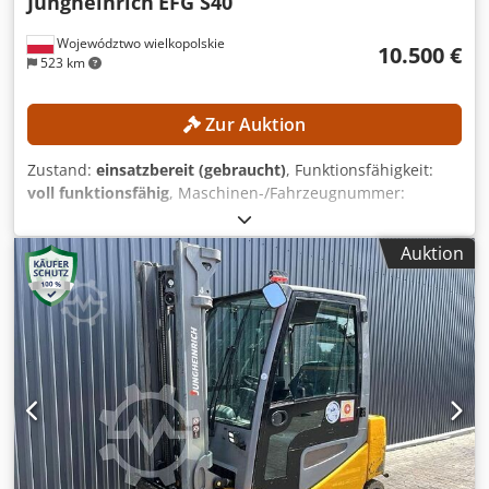
Jungheinrich
EFG S40
Województwo wielkopolskie
10.500 €
523 km
Zur Auktion
Zustand:
einsatzbereit (gebraucht)
, Funktionsfähigkeit:
voll funktionsfähig
, Maschinen-/Fahrzeugnummer:
FN552603
, Baujahr:
2017
, Betriebsstunden:
1.398 h
,
Hubhöhe:
3.540 mm
, Masttyp:
Duplex
, Bauhöhe:
2.520
Auktion
mm
, Ausstattung:
Seitenschieber
, Kein Mindestpreis -
garantierter Verkauf zum höchsten Gebot! TECHNISCHE
DETAILS Hubhöhe: 3.540 mm Bauhöhe: 2.520 mm
MASCHINEN-DETAILS Masttyp: Duplex mit Freihub
Dcodpozrlvfjfx Ai Nok Batteriespannung: 80 V
Batteriekapazität: 930 Ah Baujahr Batterie: 2017
Hydraulikventile: 3./4. Ventil Betriebsstunden: 1.398 h
AUSSTATTUNG Seitenschieber Gabelpositionierer
Ladegerät inklusive Externe Referenz: SL13606SP