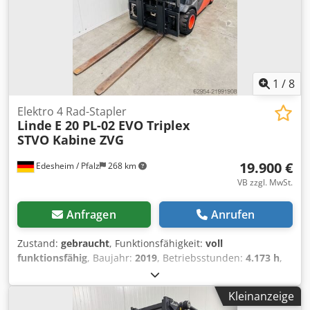
Stand des Einstelldatums abgelesen Zwischenverkauf,
Änderungen und Irrtümer vorbehalten Seitenschieber,
Zinkenverstellgerät, Stabau Zinkenverstellgerät mit sep.
Seitenschieber Bj.2021 3. Ventil, 4. Ventil,
Arbeitsscheinwerfer hinten, Arbeitsscheinwerfer vorn,
Dachabdeckung, Heizung, STVZO, Vollkabine, Vollfreihub,
1
/
8
Safety Light, Sitzheizung,
Elektro 4 Rad-Stapler
Linde
E 20 PL-02 EVO Triplex
STVO Kabine ZVG
19.900 €
Edesheim / Pfalz
268 km
VB zzgl. MwSt.
Anfragen
Anrufen
Zustand:
gebraucht
, Funktionsfähigkeit:
voll
funktionsfähig
, Baujahr:
2019
, Betriebsstunden:
4.173 h
,
Tragkraft:
2.000 kg
, Hubhöhe:
4.625 mm
, Freihub:
1.519
mm
, Kraftstofftyp:
elektrisch
, Masttyp:
Triplex
, Bauhöhe:
Kleinanzeige
2.121 mm
, Gabelträgerbreite:
980 mm
, Gabellänge:
1.200