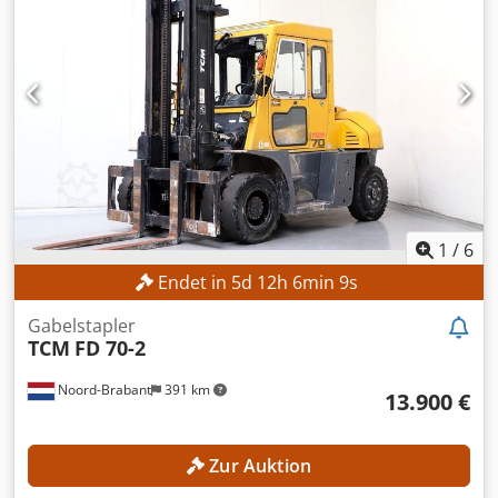
Hubhöhe: 3.500 mm Bauhöhe: 2.422 mm
Lastschwerpunktabstand: 600 mm MASCHINEN-DETAILS
Masttyp: Simplex Kraftstofftyp: Elektrisch Nennleistung: 12
kW ISO-Klasse: 3 (2.500–4.999 kg) Batteriespannung: 80 V
Betriebsstunden: 14.745 h AUSSTATTUNG Seitenschieber
3. Ventil 4. Ventil Heizung Vollkabine Externe Referenz:
SL14251
1
/
6
Endet in
5
d
12
h
6
min
7
s
Gabelstapler
TCM
FD 70-2
Noord-Brabant
391 km
13.900 €
Zur Auktion