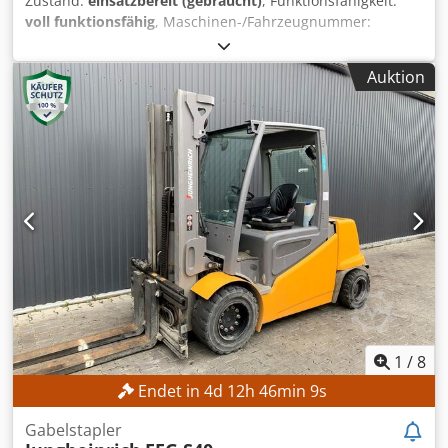
Zustand:
einsatzbereit (gebraucht)
, Funktionsfähigkeit:
voll funktionsfähig
, Maschinen-/Fahrzeugnummer:
FN498167
, Baujahr:
2015
, Betriebsstunden:
15.254 h
,
Hubhöhe:
4.700 mm
, Freihub:
1.490 mm
, Masttyp:
Triplex
,
Auktion
Bauhöhe:
2.132 mm
, Kein Mindestpreis - garantierter
Verkauf zum höchsten Gebot! Dcodpjzrlxgsfx Ai Nek
TECHNISCHE DETAILS Freihub: 1.490 mm Hubhöhe: 4.700
mm Bauhöhe: 2.132 mm MASCHINEN-DETAILS Masttyp:
Triplex Batteriespannung: 48 V Batteriekapazität: 625 Ah
Batteriebaujahr: 2015 Hydraulikventile: 3./4. Ventil am
Gabelträger Betriebsstunden: 15.254 h AUSSTATTUNG
Triplex-Hubmast mit Freihub 3./4. Hydraulikventil am
Gabelträger Ladegerät Externe Referenz: SL9789SP
1
/
8
Endet in
4
d
12
h
46
min
7
s
Gabelstapler