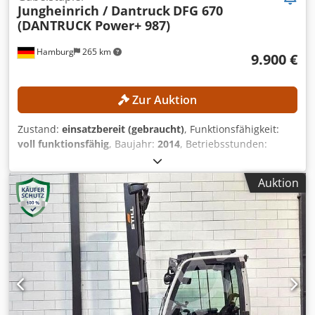
Jungheinrich / Dantruck
DFG 670
(DANTRUCK Power+ 987)
Hamburg
265 km
9.900 €
Zur Auktion
Zustand:
einsatzbereit (gebraucht)
, Funktionsfähigkeit:
voll funktionsfähig
, Baujahr:
2014
, Betriebsstunden:
16.584 h
, Tragkraft:
6.590 kg
, Hubhöhe:
4.010 mm
,
Bauhöhe:
2.910 mm
, Gabelträgerbreite:
2.000 mm
,
Auktion
Gabellänge:
1.800 mm
, TECHNISCHE DETAILS
Dcedpfxszrgh Aj Ai Njk Tragkraft: 6.590 kg
Lastschwerpunkt: 600 mm Hubhöhe: 4.010 mm Bauhöhe:
2.910 mm Gabellänge: 1.800 mm Gabelbreite: 150 mm
Gabeldicke: 70 mm Gabelträgerbreite: 2.000 mm
MASCHINEN-DETAILS Antriebsart: Treibgas Masttyp:
Standard Abmessungen und Gewicht Abmessungen (L x B
x H): 3.550 x 2.000 x 2.910 mm Eigengewicht: 12.270 kg
Reifen vorne: Superelastik, 8,25-15 Reifen hinten: