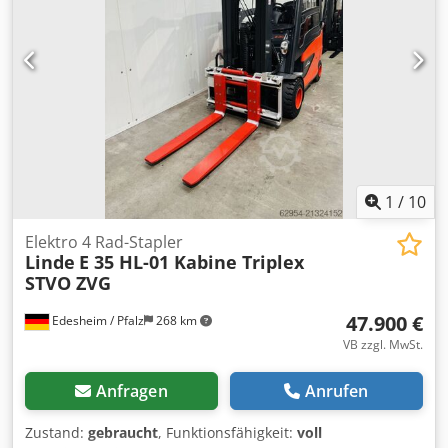
MASCHINEN-DETAILS Kraftstofftyp: Gas Getriebetyp:
Hydrostat Masttyp: Triplex Vorderreifentyp:
Superelastische Reifen (nicht abfärbend) Hinterreifentyp:
Superelastische Reifen (nicht abfärbend) Reifenzustand:
75 % Abmessungen & Gewicht Leergewicht: 12.100 kg
Gesamthöhe: 2.980 mm Dsdeyifnnjpfx Ai Nock
Gesamtbreite: 2.100 mm AUSSTATTUNG Beleuchtung CE-
Kennzeichnung Kabine Seitenschieber UVV
1
/
10
Elektro 4 Rad-Stapler
Linde
E 35 HL-01 Kabine Triplex
STVO ZVG
47.900 €
Edesheim / Pfalz
268 km
VB zzgl. MwSt.
Anfragen
Anrufen
Zustand:
gebraucht
, Funktionsfähigkeit:
voll