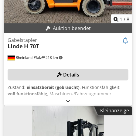
1
/
8
Auktion beendet
Gabelstapler
Linde
H 70T
Rheinland-Pfalz
218 km
Details
Zustand:
einsatzbereit (gebraucht)
, Funktionsfähigkeit:
voll funktionsfähig
, Maschinen-/Fahrzeugnummer:
E1X353R00740
, Baujahr:
2004
, Tragkraft:
7.000 kg
,
Hubhöhe:
5.100 mm
, Freihub:
1.710 mm
, Masttyp:
Triplex
,
Kleinanzeige
Gabellänge:
1.600 mm
, TECHNISCHE DETAILS Tragkraft:
7.000 kg Hubhöhe: 5.100 mm Freihub: 1.710 mm
Lastschwerpunkt: 600 mm Bauhöhe: 2.980 mm
Gabelträgerbreite: 2.100 mm Gabellänge: 1.600 mm