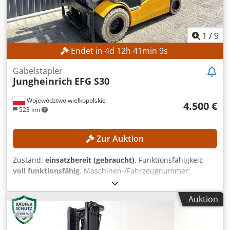
1
/
9
Endet in
4
d
12
h
41
min
7
s
Gabelstapler
Jungheinrich
EFG S30
Województwo wielkopolskie
4.500 €
523 km
Zur Auktion
Zustand:
einsatzbereit (gebraucht)
, Funktionsfähigkeit:
voll funktionsfähig
, Maschinen-/Fahrzeugnummer:
FN578418
, Baujahr:
2018
, Betriebsstunden:
14.745 h
,
Tragkraft:
3.000 kg
, Hubhöhe:
3.500 mm
, Masttyp:
Auktion
Simplex
, Ausstattung:
Seitenschieber
, Kein Mindestpreis -
garantierter Verkauf zum höchsten Gebot! TECHNISCHE
DETAILS Dcjdozrgb Nepfx Ai Njk Tragkraft: 3.000 kg