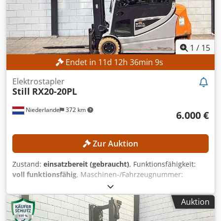
Superelastik, 8,25-15 Betriebsstunden: 16.584 h
1
/
15
Endet in
11
d
12
h
36
min
7
s
Elektrostapler
Still
RX20-20PL
Niederlande
372 km
6.000 €
Zur Auktion
Zustand:
einsatzbereit (gebraucht)
, Funktionsfähigkeit:
voll funktionsfähig
, Maschinen-/Fahrzeugnummer:
516231V00661
, Baujahr:
2019
, Betriebsstunden:
10.214 h
,
Tragkraft:
2.000 kg
, Hubhöhe:
7.960 mm
, Freihub:
2.710
Auktion
mm
, Kraftstofftyp:
elektrisch
, Masttyp:
Triplex
,
Gabellänge:
1.200 mm
, TECHNISCHE DETAILS Tragkraft: