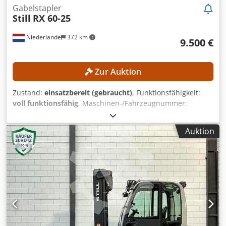
Gabelstapler
Still
RX 60-25
Niederlande
372 km
9.500 €
Zur Auktion
Zustand:
einsatzbereit (gebraucht)
, Funktionsfähigkeit:
voll funktionsfähig
, Maschinen-/Fahrzeugnummer:
516301X00846
, Baujahr:
2020
, Betriebsstunden:
461 h
,
Tragkraft:
2.500 kg
, Hubhöhe:
2.950 mm
, Freihub:
1.500
Auktion
mm
, Masttyp:
Duplex
, Gabellänge:
1.200 mm
,
TECHNISCHE DETAILS Tragfähigkeit: 2.500 kg Hubhöhe:
2.950 mm Freihub: 1.500 mm Durchfahrtshöhe: 2.210 mm
Dcjdjzrmm Ejpfx Ai Nsk Gabelzinkenlänge: 1.200 mm
Maximale Gabelbreite: 1.050 mm Minimale Gabelbreite:
240 mm MASCHINEN-DETAILS Masttyp: Duplex Antriebsart:
elektrisch Anzahl Räder: 4 Abmessungen & Gewicht
Abmessungen (L x B x H): 2.320 x 1.190 x 2.220 mm
Leergewicht: 4.635 kg Batterietyp: 80 V 4 PzS 620 Baujahr