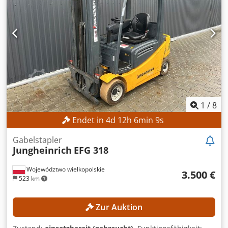
1.394 mm Masttyp: Triplex Dsdozpyibjpfx Ai Nsck Bauhöhe:
2.134 mm Vorderreifentyp: Superelastikreifen, schwarz
Hinterreifentyp: Superelastikreifen, schwarz
Reifenzustand: 70 % MASCHINEN-DETAILS Antriebsart:
Diesel Betriebsstunden: 5.061,0 h Motorleistung: 45 kW
Eigengewicht: 4.648 kg AUSSTATTUNG - Beleuchtung -
Seitenschieber - Einpedalsteuerung - 3 LED-
Arbeitsscheinwerfer
1
/
8
Endet in
4
d
12
h
6
min
7
s
Gabelstapler
Jungheinrich
EFG 318
Województwo wielkopolskie
3.500 €
523 km
Zur Auktion