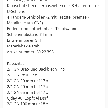
Kippschutz beim herausziehen der Behälter mittels
U-Schienen
4 Tandem-Lenkrollen (2 mit Feststellbremse -
Metallteile aus CNS)
Entleer-und entnehmbare Tropfwanne
Schienenabstand 74 mm
Entnehmbarer Griff
Material: Edelstahl
Artikelnummer: 60.22.396
Kapazität
2/1 GN Brat- und Backblech 17 x
2/1 GN Rost 17 x
2/1 GN 20 mm tief 17 x
2/1 GN 40 mm tief 17 x
2/1 GN 65 mm tief 17 x
Cjdey Aui Eopfx Ai Dsrf
2/1 GN 100 mm tief 8 x