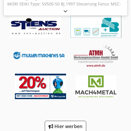
MORI SEIKI Type: SV500-50 Bj.1997 Steuerung Fanuc MSC-
518 Tisch : 1100 X 600 mm Verfahrwege : X 800 - Y 510 - Z
510 mm Eilgang 32 m/min Spindelaufahme : BT50
Spindeldrehzahlen bis 6000 U/min Komplette Dokus
Vorhanden . Spannmagnet gehört nicht zur Maschinen
Lieferung . Dcjdpfxjwa Nvus Adtjk Weitere daten Siehe
Datenblätter :
Hier werben