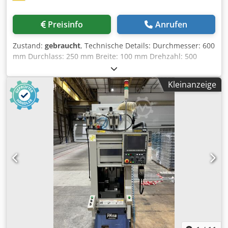
vollständige technische Daten, Fotos und eine
Videodemonstration.
Preisinfo
Anrufen
Zustand:
gebraucht
, Technische Details: Durchmesser: 600
mm Durchlass: 250 mm Breite: 100 mm Drehzahl: 500
U/min Maschinengewicht ca.: 175 kg Dsdpju N Ez Djfx
Adtjck 3-Backen- Futter mit Außenbacken mit
Kleinanzeige
Flanschaufnahme Größe Ø 340 x 7mm; Teilkreis Ø 288mm,
3Stück Bohrungen Ø 21mm mit Senkung Ø 31,5 x 20mm
Drehbereich  min./max.: Ø 200 / Ø 500mm Ausstattung: 1
Satz Innenbacken 1x Futterschlüssel *