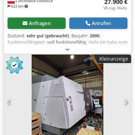
27.900 €
Czechowice-Dziedzice
622 km
VB zzgl. MwSt.
Anfragen
Anrufen
Zustand:
sehr gut (gebraucht)
, Baujahr:
2000
,
Funktionsfähigkeit:
voll funktionsfähig
, Hallo Ich habe zum
Verkauf eine renommierte Marke CNC-DREHMASCHINE
GILDEMEISTER CTX 400 V3 mit angetriebenen Werkzeugen
Kleinanzeige
und C-Achse. _ Typ: CNC-Drehmaschine Hersteller:
GILDEMEISTER Modell: CTX 400 V3 Steuerung: HEIDENHAIN
3190 + TURN PLUS Overlay Produktionsland: Deutschland
Baujahr 2000 _ Maschinenparameter: - Kopf: 12 -
Werkzeuge für VDI 30 Halter (jede zweite Nuss
angetrieben) Dodpotpuh Aofx Adteck - max. Drehzahl
5000/min. - max. Drehlänge in der Z-Achse: 640 mm - max.
Drehdurchmesser in der X-Achse: 290 mm - C-Achse -
angetriebene Werkzeuge - BERG KH 200 Spindelhalter -
max. Wellendurchmesser Fi-65 mm - Fertigteilsammler -
Kühlsystem - hydraulischer Reitstock - Späneförderer -
Spindelantriebsleistung: 21 KW - DTR - Maschinengewicht: