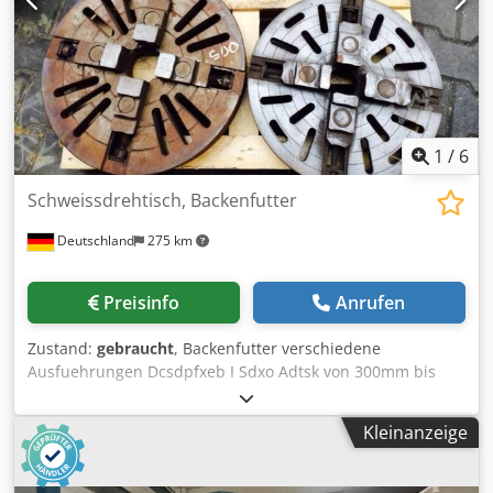
Tarfjdteck Schwenkweg B1 : 120Grad Auflösung :
0,001Grad Werkzeugmagazin Werkzeuganzahl : 40
Werkzeuglänge / Anzahl-max. 350/40mm
1
/
6
Schweissdrehtisch, Backenfutter
Deutschland
275 km
Preisinfo
Anrufen
Zustand:
gebraucht
, Backenfutter verschiedene
Ausfuehrungen Dcsdpfxeb I Sdxo Adtsk von 300mm bis
500mm
Kleinanzeige