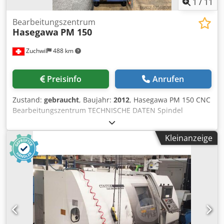
1
/
11
Bearbeitungszentrum
Hasegawa
PM 150
Zuchwil
488 km
Preisinfo
Anrufen
Zustand:
gebraucht
, Baujahr:
2012
, Hasegawa PM 150 CNC
Bearbeitungszentrum TECHNISCHE DATEN Spindel
Spindelnase: HSK-E32 Drehzahl: 100 – 30`000 U/Min
Spindelmotor: 3.0 / 4,5 kW Werkzeugwechsler Kapazität: 10
Kleinanzeige
Wechselzeit Werkzeug – Werkzeug: 1.8 sek Verfahrwege X-
Achse: 150 mm Y-Achse: 225 mm Z-Achse: 200 mm
4.Achse: Lehmann EA-507, 360° ANGEBOTSUMFANG U.A:
(Aufzählung nicht abschliessend): Hasegawa PM 150 CNC
Bearbeitungszentrum Werkzeugwechsler 10-fach Lehmann
EA-507 Drehachse Transformer Dcsdpsu E El Isfx Adtok
Feuerlöschanlage Komplette Betriebsdokumentation
Genauer Angebotsumfang gemäss Fotostrecke Für die