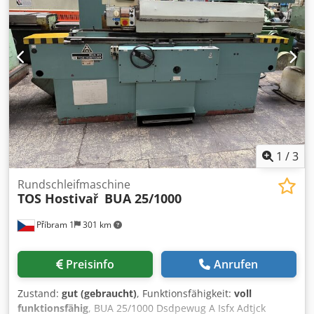
1
/
3
Rundschleifmaschine
TOS Hostivař
BUA 25/1000
Příbram 1
301 km
Preisinfo
Anrufen
Zustand:
gut (gebraucht)
, Funktionsfähigkeit:
voll
funktionsfähig
, BUA 25/1000 Dsdpewug A Isfx Adtjck