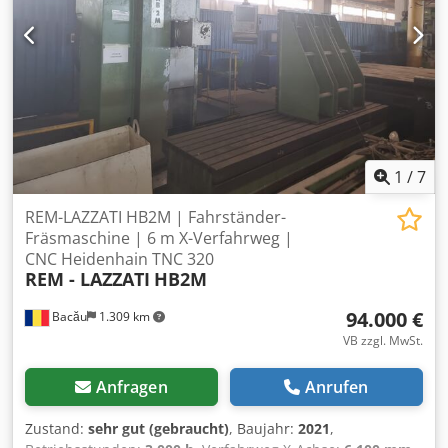
1
/
7
REM-LAZZATI HB2M | Fahrständer-
Fräsmaschine | 6 m X-Verfahrweg |
CNC Heidenhain TNC 320
REM - LAZZATI
HB2M
94.000 €
Bacău
1.309 km
VB zzgl. MwSt.
Anfragen
Anrufen
Zustand:
sehr gut (gebraucht)
, Baujahr:
2021
,