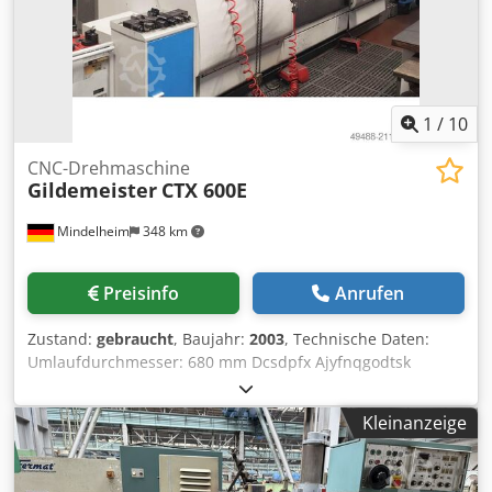
Richtigkeit, Vollständigkeit und Aktualität der Angaben
übernehmen wir keine Gewähr
1
/
10
CNC-Drehmaschine
Gildemeister
CTX 600E
Mindelheim
348 km
Preisinfo
Anrufen
Zustand:
gebraucht
, Baujahr:
2003
, Technische Daten:
Umlaufdurchmesser: 680 mm Dcsdpfx Ajyfnqgodtsk
Spitzenweite: 1000 mm Drehzahl: 2800 1/min Spannfutter:
ø300 mm Abmessungen, ca.: 5560 x 2400 x 2130 mm
Kleinanzeige
Gewicht, ca.: 10.000 kg Ausstattung: - Steuerung:
Heidenhain CNC Pilot 4290 - 12-fach Revolver VDM 40 - C-
Achse