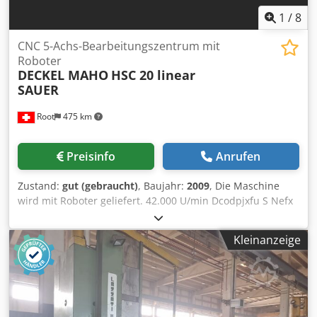
1
/
8
CNC 5-Achs-Bearbeitungszentrum mit
Roboter
DECKEL MAHO
HSC 20 linear
SAUER
Root
475 km
Preisinfo
Anrufen
Zustand:
gut (gebraucht)
, Baujahr:
2009
, Die Maschine
wird mit Roboter geliefert. 42.000 U/min Dcodpjxfu S Nefx
Adtok
Kleinanzeige