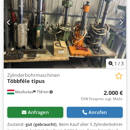
1
/
3
Zylinderbohrmaschinen
Többféle típus
2.000 €
Mezőszilas
758 km
EXW Festpreis zzgl. MwSt.
Anfragen
Anrufen
Zustand:
gut (gebraucht)
, Beim Kauf aller 5 Zylinderbohrer