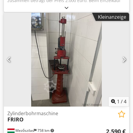
zusammen beträgt der Preis 2.000 Euro. Beim Einzelkauf
sind die Kosten auf dem Foto ersichtlich. Chsdszdfzmepfx
Agtja
Kleinanzeige
1
/
4
Zylinderbohrmaschine
FRIRO
2.590 €
Mezőszilas
758 km