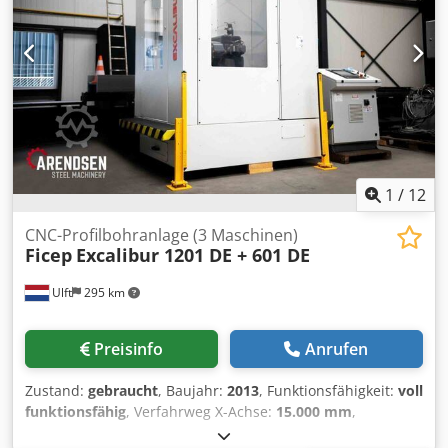
1
/
12
CNC-Profilbohranlage (3 Maschinen)
Ficep
Excalibur 1201 DE + 601 DE
Ulft
295 km
Preisinfo
Anrufen
Zustand:
gebraucht
, Baujahr:
2013
, Funktionsfähigkeit:
voll
funktionsfähig
, Verfahrweg X-Achse:
15.000 mm
,
Spindeldrehzahl (max.):
4.000 U/min
, Spindeldrehzahl