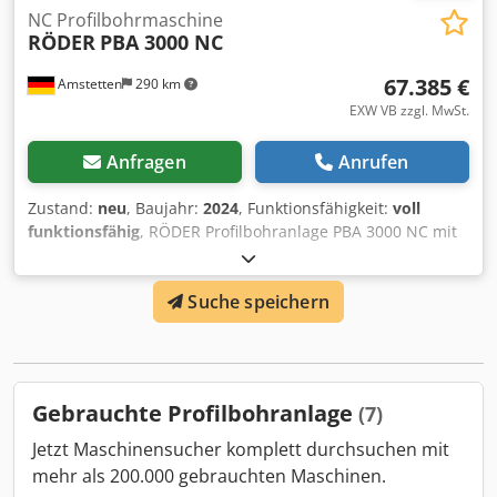
NC Profilbohrmaschine
RÖDER
PBA 3000 NC
67.385 €
Amstetten
290 km
EXW VB zzgl. MwSt.
Anfragen
Anrufen
Zustand:
neu
, Baujahr:
2024
, Funktionsfähigkeit:
voll
funktionsfähig
, RÖDER Profilbohranlage PBA 3000 NC mit
2-Achs-Positioniersteuerung Heidenhain Positip 8016
active für x- und y und Bohraggregat Optimum MH35V
Suche speichern
Baujahr 2024 zur rationellen und effizienten Fertigung von
Bohrungen in Trägern, Profilen, Rohren und sonstigen
Langteilen Techn. Daten: Max. Verfahrweg x-Achse 3000
mm, Max. Verfahrweg y-Achse 250 mm, Max. Verfahrweg z-
Achse 350 mm, Max. Auflagelänge 5700 mm (durch
Gebrauchte Profilbohranlage
(7)
ausziehbare Auflagerollen), max. Auflagegewicht 500 kg
Ausstattung (Standard): 3 Stk. mech. Schraubstöcke Röhm
Jetzt Maschinensucher komplett durchsuchen mit
BOF 4 Spannweite max. 220 mm, Spannbreite 160 mm,
mehr als 200.000 gebrauchten Maschinen.
Backenhöhe: 50 mm; Bohraggregat Optimum MH35V