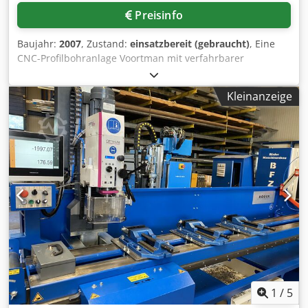
Maschinendokumentation / Betriebsanleitung (ital./engl.)
Preisinfo
LOGISTIK & STANDORT Standort: Ulft (Niederlande),
unmittelbar an der deutschen Grenze. Demontage,
Baujahr:
2007
, Zustand:
einsatzbereit (gebraucht)
, Eine
Transport, Montage und Inbetriebnahme nach Absprache
CNC-Profilbohranlage Voortman mit verfahrbarer
durch ASM - individuelle Kalkulation auf Anfrage. UEBER
Bohrkabine steht zur Verfügung. Arbeits-Höhenbereich:
ASM Arendsen Steel Machinery (ASM) ist auf ueberholte
30mm-1050mm, Positioniergeschwindigkeit: 40m/min,
Ficep-Stahlbaumaschinen spezialisiert - von Saege-Bohr-
Kleinanzeige
Tischbreite: 300mm, max. Arbeitsbreite: 1800mm,
Anlagen ueber Profilbohranlagen bis zu Plasma-
Stützentiefe: 1500mm, Werkzeugplätze: 5, max.
Schneidsystemen. Weitere Ficep-Anlagen auf Anfrage.
Verfahrgeschwindigkeit: 40m/min, Werkzeugaufnahme:
KONTAKT / ANFRAGE Besichtigung nach Absprache | Preis
SK40, Bohrdurchmesserbereich: 5mm-40mm,
auf Anfrage | Rueckruf anfordern. Verkauf ausschliesslich
Gewindeschneidbereich: M6-M30, Arbeitslänge: 16200mm.
an gewerbliche Kunden (B2B).
Dokumentation vorhanden. Eine Besichtigung vor Ort ist
möglich. Dcedpfjxp Rb Ijx Ag Djk
1
/
5