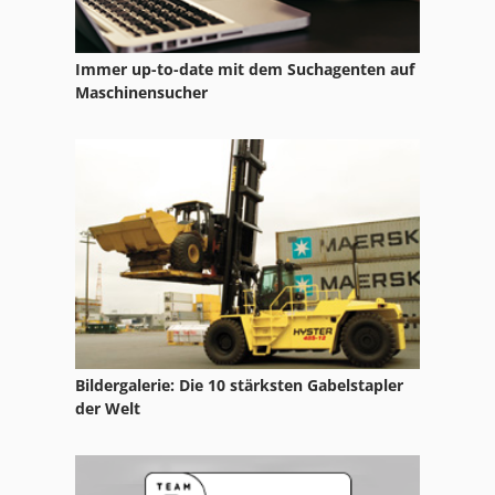
Profilwagen
Immer up-to-date mit dem Suchagenten auf
Rohrendenbearbeitungsmaschine
Maschinensucher
Rollprägemaschine
Schleppschleifanlage
Zentrierbohrmaschine
Zylinderbohrmaschine
Bildergalerie: Die 10 stärksten Gabelstapler
der Welt