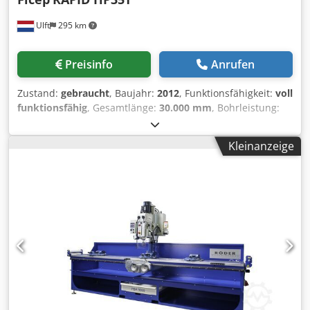
Ulft
295 km
Preisinfo
Anrufen
Zustand:
gebraucht
, Baujahr:
2012
, Funktionsfähigkeit:
voll
funktionsfähig
, Gesamtlänge:
30.000 mm
, Bohrleistung:
40 mm
, Art des Eingangsstroms:
Drehstrom
,
Gesamtbreite:
3.500 mm
, Bohrerdurchmesser:
40 mm
,
Kleinanzeige
Eingangsspannung:
400 V
, FICEP HP35T - CNC-SAEGE-
BOHR-ANLAGE FUER WINKELSTAHL | BAUJAHR 2012 |
UEBERHOLT Dedpfx Agexn T Smo Dock Die Ficep HP35T ist
eine CNC-gesteuerte Saege-Bohr-Anlage fuer die
wirtschaftliche Serienbearbeitung von Winkelstahl (L-
Profilen) im Stahlbau. Saegen und Bohren laufen in einem
automatisierten Durchlauf mit DSTV-Datenanbindung - das
reduziert Handling, Anrisszeiten und Ausschuss bei
Traegeranschluessen, Knotenblechen und
Gitterkonstruktionen. ZUSTAND & UEBERHOLUNG
Ueberholt und geprueft durch zertifizierten Techniker,