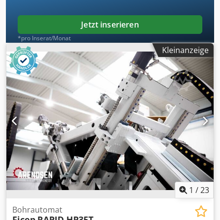
(Niederlande), unmittelbar an der deutschen Grenze.
Demontage, Transport, Montage und Inbetriebnahme
nach Absprache durch ASM - individuelle Kalkulation auf
Jetzt inserieren
Anfrage. UEBER ASM Arendsen Steel Machinery (ASM):
*pro Inserat/Monat
Spezialist fuer ueberholte Ficep-Maschinen. Weitere
Kleinanzeige
Anlagen auf Anfrage. KONTAKT / ANFRAGE Preis auf
Anfrage - einzeln oder als Paket | Besichtigung nach
Absprache. Verkauf ausschliesslich an gewerbliche
Kunden (B2B).
1
/
23
Bohrautomat
Ficep
RAPID HP35T