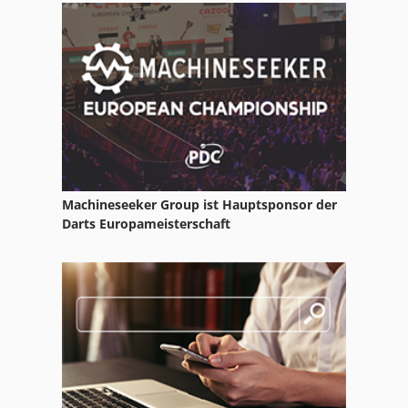
Profilbearbeitungs
Profilbiege
Profilbiegemaschine
Profilbieger
Profilfräser
Machineseeker Group ist Hauptsponsor der
Profilieranlage
Darts Europameisterschaft
Profiliermaschine
Profilmaschine
Profilschere
Profilstanzanlage
Profilstanze