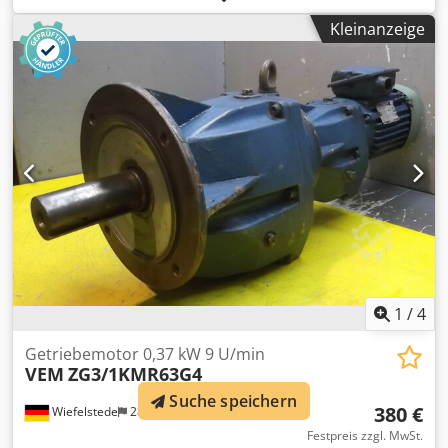
IP 44 Dkedpfx Akockbgijcer -Anzahl: 1x Motoren vorhanden
Kleinanzeige
-Preis: pro Stück -Abmessungen: mm -Gewicht: 51 kg
1
/
4
Getriebemotor 0,37 kW 9 U/min
VEM
ZG3/1KMR63G4
Suche speichern
380 €
Wiefelstede
281 km
Festpreis zzgl. MwSt.