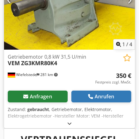
1
/
4
Getriebemotor 0,8 kW 31,5 U/min
VEM
ZG3KMR80K4
350 €
Wiefelstede
281 km
Festpreis zzgl. MwSt.
Anfragen
Anrufen
Zustand:
gebraucht
, Getriebemotor, Elektromotor,
Elektrogetriebemotor -Hersteller Motor: VEM -Hersteller
Getriebe: VEM -Drehzahl: 31,5 U/min -Leistung: 0,8 kW -
Bauform: B3 Dksdpfjckbgcsx Akcer -Durchmesser Welle: 48
mm -Schutzart: IP 44 -Anzahl: 1x Motoren vorhanden -