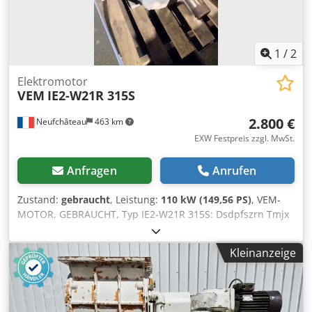
1
/
2
Elektromotor
VEM
IE2-W21R 315S
2.800 €
Neufchâteau
463 km
EXW Festpreis zzgl. MwSt.
Anfragen
Anrufen
Zustand:
gebraucht
, Leistung:
110 kW (149,56 PS)
, VEM-
MOTOR, GEBRAUCHT, Typ IE2-W21R 315S: Dsdpfszrn Tmjx
Akcjkr - 400/690 V, - 150 PS, 110 kW, - 1485 U/min.
Kleinanzeige