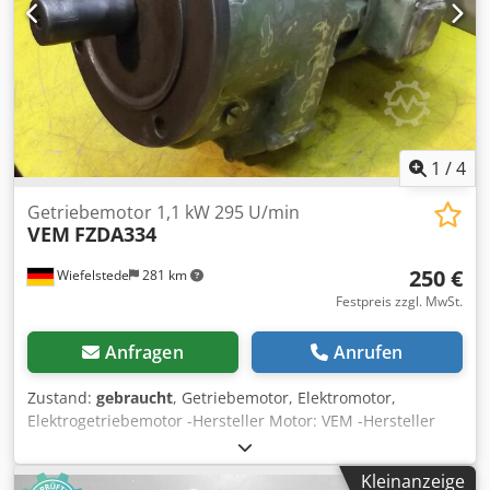
1
/
4
Getriebemotor 1,1 kW 295 U/min
VEM
FZDA334
250 €
Wiefelstede
281 km
Festpreis zzgl. MwSt.
Anfragen
Anrufen
Zustand:
gebraucht
, Getriebemotor, Elektromotor,
Elektrogetriebemotor -Hersteller Motor: VEM -Hersteller
Getriebe: VEM -Drehzahl: 295 U/min -Leistung: 1,1 kW -
Bauform: B5 Dksdectlavepfx Akcjr -Durchmesser Welle: 40
Kleinanzeige
mm -Schutzart: -Anzahl: 1x Motoren vorhanden -Preis: pro