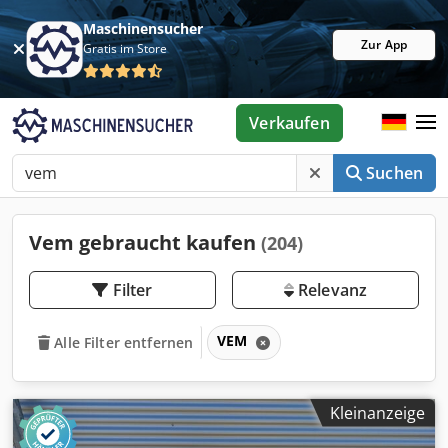
Maschinensucher
Zur App
Gratis im Store
Verkaufen
Suchen
Vem gebraucht kaufen
(204)
Filter
Relevanz
VEM
Alle Filter entfernen
Kleinanzeige