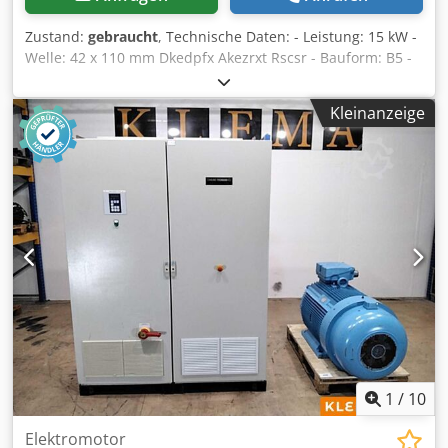
Zustand:
gebraucht
, Technische Daten: - Leistung: 15 kW -
Welle: 42 x 110 mm Dkedpfx Akezrxt Rscsr - Bauform: B5 -
Lochabstand Flansch: ca. 270 mm
Kleinanzeige
1
/
10
Elektromotor