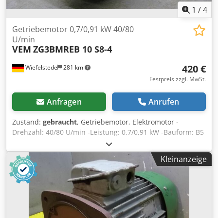
1
/
4
Getriebemotor 0,7/0,91 kW 40/80
U/min
VEM
ZG3BMREB 10 S8-4
420 €
Wiefelstede
281 km
Festpreis zzgl. MwSt.
Anfragen
Anrufen
Zustand:
gebraucht
, Getriebemotor, Elektromotor -
Drehzahl: 40/80 U/min -Leistung: 0,7/0,91 kW -Bauform: B5
-Durchmesser Welle: Ø 48 mm -Schutzart: IP 44 -Preis: pro
Stück -Anzahl: 1x vorhanden -Abmessungen: 685/240/H320
Kleinanzeige
mm Dkodpfx Akjd Al Hwscjr -Gewicht: 60 kg