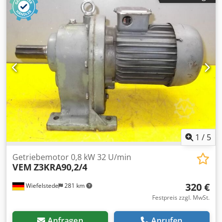
Stück -Abmessungen: 530/250/H380 mm -Gewicht: 56 kg
1
/
5
Getriebemotor 0,8 kW 32 U/min
VEM
Z3KRA90,2/4
320 €
Wiefelstede
281 km
Festpreis zzgl. MwSt.
Anfragen
Anrufen