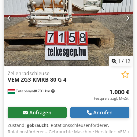
1
/
12
Zellenradschleuse
VEM
ZG3 KMRB 80 G 4
1.000 €
Tatabánya
701 km
Festpreis zzgl. MwSt.
Anfragen
Anrufen
Zustand:
gebraucht
, Rotationsschleusenförderer,
Rotationsförderer – Gebrauchte Maschine Hersteller: VEM /