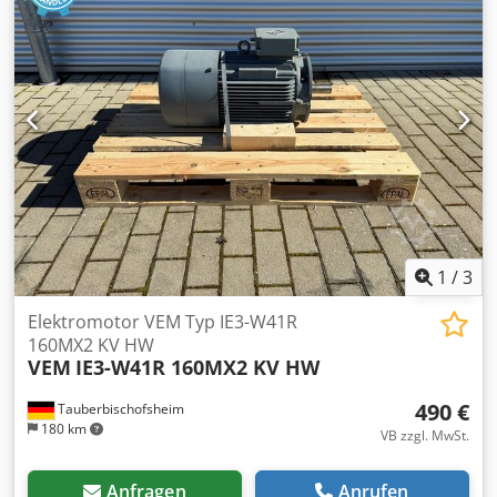
1
/
3
Elektromotor VEM Typ IE3-W41R
160MX2 KV HW
VEM
IE3-W41R 160MX2 KV HW
490 €
Tauberbischofsheim
180 km
VB zzgl. MwSt.
Anfragen
Anrufen