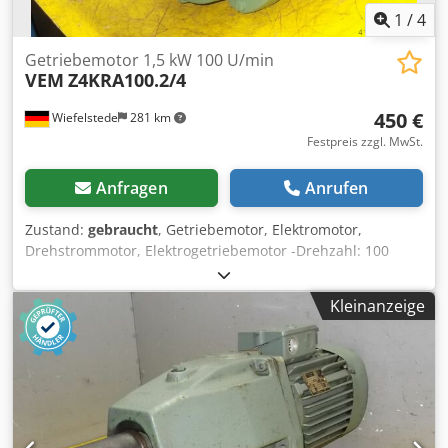
1
/
4
Getriebemotor 1,5 kW 100 U/min
VEM
Z4KRA100.2/4
450 €
Wiefelstede
281 km
Festpreis zzgl. MwSt.
Anfragen
Anrufen
Zustand:
gebraucht
, Getriebemotor, Elektromotor,
Drehstrommotor, Elektrogetriebemotor -Drehzahl: 100
U/min -Leistung: 1,5 kW -Bauform: B5 -Durchmesser Welle:
48 mm -Schutzart: IP 44 Dkjdpfx Akjci Evgecjr -Anzahl: 1x
Kleinanzeige
Motoren vorhanden -Preis: pro Stück -Abmessungen:
600/297/H400 mm -Gewicht: 63 kg