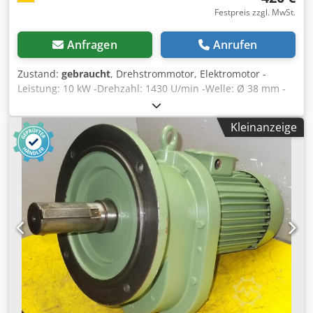
Festpreis zzgl. MwSt.
Anfragen
Anrufen
Zustand:
gebraucht
, Drehstrommotor, Elektromotor -
Leistung: 10 kW -Drehzahl: 1430 U/min -Welle: Ø 38 mm -
Bauform: B3 -Schutzart: EX Dkjdpod Al Hvefx Akcjr -
Abmessungen: 550/440/H315 mm -Gewicht: 113 kg
Kleinanzeige