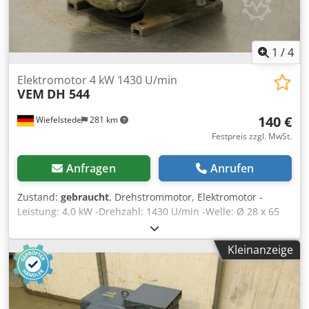
1
/
4
Elektromotor 4 kW 1430 U/min
VEM
DH 544
140 €
Wiefelstede
281 km
Festpreis zzgl. MwSt.
Anfragen
Anrufen
Zustand:
gebraucht
, Drehstrommotor, Elektromotor -
Leistung: 4,0 kW -Drehzahl: 1430 U/min -Welle: Ø 28 x 65
mm Dkjdpfx Aef D Tmrekcor -Bauform B3 -Abmessungen:
430/300/H265 mm -Gewicht: 67 kg
Kleinanzeige