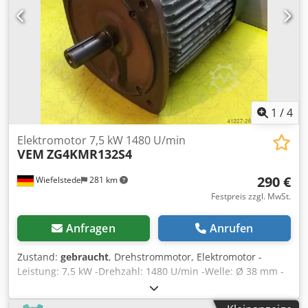
1
/
4
Elektromotor 7,5 kW 1480 U/min
VEM
ZG4KMR132S4
290 €
Wiefelstede
281 km
Festpreis zzgl. MwSt.
Anfragen
Anrufen
Zustand:
gebraucht
, Drehstrommotor, Elektromotor -
Leistung: 7,5 kW -Drehzahl: 1480 U/min -Welle: Ø 38 mm -
Bauform: B5 -Schutzart: - -Abmessungen: 470/285/H350
mm -Gewicht: 69 kg Dkedpect Aamefx Akcor