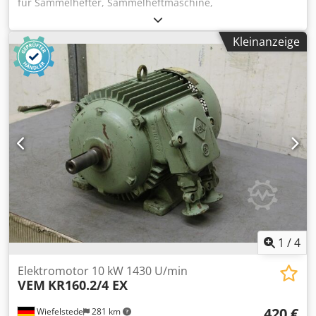
für Sammelhefter, Sammelheftmaschine,
Drehzahlgesteuert, Drehzahlgeregelt -Leistung: 1,1 - 5,5
kW -Drehzahl: 420 - 2100 U/min -Welle: Ø 30 mm -Bauform:
Kleinanzeige
B3 -Schutzart: IP 21 -Abmessungen: 860/430/H480 mm -
Gewicht: 244 kg Dkedpfx Ajcuau Askcsr
1
/
4
Elektromotor 10 kW 1430 U/min
VEM
KR160.2/4 EX
420 €
Wiefelstede
281 km