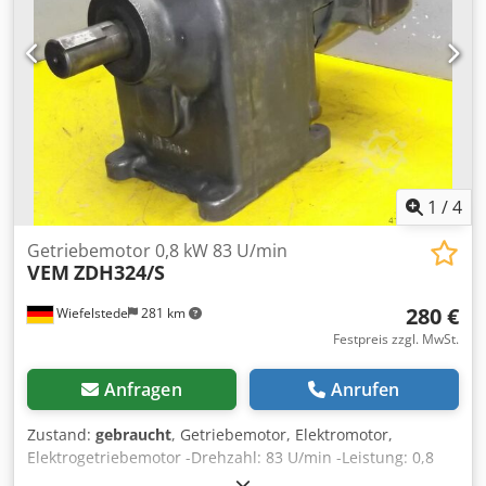
1
/
4
Getriebemotor 0,8 kW 83 U/min
VEM
ZDH324/S
280 €
Wiefelstede
281 km
Festpreis zzgl. MwSt.
Anfragen
Anrufen
Zustand:
gebraucht
, Getriebemotor, Elektromotor,
Elektrogetriebemotor -Drehzahl: 83 U/min -Leistung: 0,8
kW -Bauform: B3 -Durchmesser Welle: 40 mm -Schutzart: