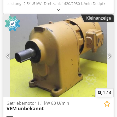
Leistung: 2,5/1,5 kW -Drehzahl: 1420/2930 U/min Dedpfx
Akodwpdrocjkr -Welle: Ø 28 mm -Bauform: B5 -Schutzart:
IP 54 -Abmessungen: 480/210/H230 mm -Gewicht: 39 kg
Kleinanzeige
1
/
4
Getriebemotor 1,1 kW 83 U/min
VEM
unbekannt