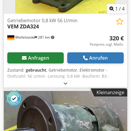
1
/
4
Getriebemotor 0,8 kW 56 U/min
VEM
ZDA324
320 €
Wiefelstede
281 km
Festpreis zzgl. MwSt.
Anfragen
Anrufen
Zustand:
gebraucht
, Getriebemotor, Elektromotor -
Drehzahl: 56 U/min -Leistung: 0,8 kW -Bauform: B3 -
Durchmesser Welle: Ø 40 mm Dedecnf E Tspfx Akcskr -
Schutzart: IP 33 -Abmessungen: 500/240/H295 mm -
Kleinanzeige
Gewicht: 50 kg