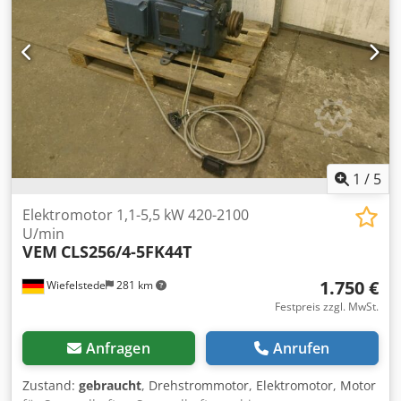
1
/
5
Elektromotor 1,1-5,5 kW 420-2100
U/min
VEM
CLS256/4-5FK44T
1.750 €
Wiefelstede
281 km
Festpreis zzgl. MwSt.
Anfragen
Anrufen
Zustand:
gebraucht
, Drehstrommotor, Elektromotor, Motor