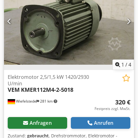
1
/
4
Elektromotor 2,5/1,5 kW 1420/2930
U/min
VEM
KMER112M4-2-5018
320 €
Wiefelstede
281 km
Festpreis zzgl. MwSt.
Anfragen
Anrufen
Zustand:
gebraucht
, Drehstrommotor, Elektromotor -