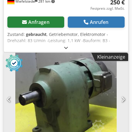
250 €
Wiefelstede
281 km
Festpreis zzgl. MwSt.
Anfragen
Anrufen
Zustand:
gebraucht
, Getriebemotor, Elektromotor -
Drehzahl: 83 U/min -Leistung: 1,1 kW -Bauform: B3 -
Durchmesser Welle: Ø 40 mm -Schutzart: IP 33 -Gewicht:
56 kg Dkjdsckbf Iepfx Akcer
Kleinanzeige