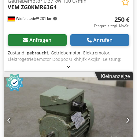
Getriebemotor 0,37 kW 100 U/min
VEM
ZG0KMR63G4
250 €
Wiefelstede
281 km
Festpreis zzgl. MwSt.
Anfragen
Anrufen
Zustand:
gebraucht
, Getriebemotor, Elektromotor,
Elektrogetriebemotor Dodpoc U Rhhjfx Akcjkr -Leistung:
0,37 kW -Durchmesser Welle: 22 mm -Drehzahl Welle: 100
U/min -Bauform: B5 -Schutzart: IP 54 -Anzahl: 1x Motor
Kleinanzeige
vorhanden -Preis: pro Stück -Abmessungen: 370/140/H200
mm -Gewicht: 12 kg