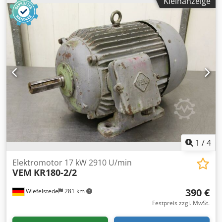
Kleinanzeige
1
/
4
Elektromotor 17 kW 2910 U/min
VEM
KR180-2/2
390 €
Wiefelstede
281 km
Festpreis zzgl. MwSt.