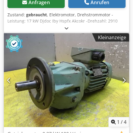
Anfragen
Anrufen
Zustand:
gebraucht
, Elektromotor, Drehstrommotor -
Leistung: 17 kW Djdoc Iby Hspfx Akcokr -Drehzahl: 2910
U/min -Welle: Ø 42 mm -Bauform: B3 -Schutzart: IP 44 -
Abmessungen: 630/460/H420 mm -Gewicht: 160 kg
Kleinanzeige
1
/
4