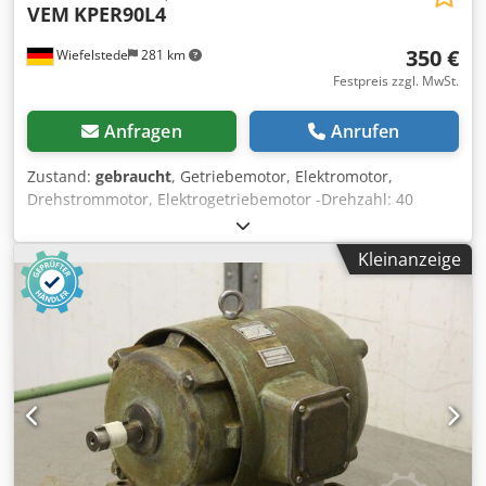
VEM
KPER90L4
350 €
Wiefelstede
281 km
Festpreis zzgl. MwSt.
Anfragen
Anrufen
Zustand:
gebraucht
, Getriebemotor, Elektromotor,
Drehstrommotor, Elektrogetriebemotor -Drehzahl: 40
U/min -Leistung: 1,5 kW -Bauform: B3 -Durchmesser Welle:
48 mm -Schutzart: IP 54 -Anzahl: 1x Motoren vorhanden -
Kleinanzeige
Preis: pro Stück -Abmessungen: 670/240/H280 mm Dkedpfx
Akjchk I Hscsr -Gewicht: 50 kg