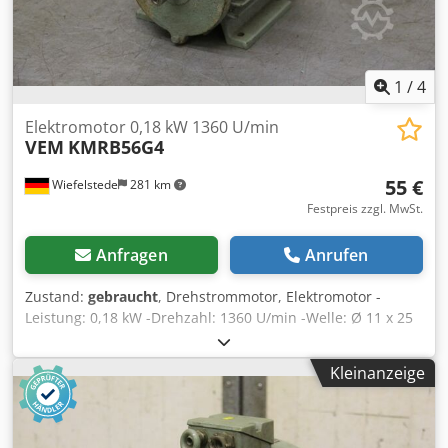
1
/
4
Elektromotor 0,18 kW 1360 U/min
VEM
KMRB56G4
55 €
Wiefelstede
281 km
Festpreis zzgl. MwSt.
Anfragen
Anrufen
Zustand:
gebraucht
, Drehstrommotor, Elektromotor -
Leistung: 0,18 kW -Drehzahl: 1360 U/min -Welle: Ø 11 x 25
mm -Bauform: B3 -Schutzart: IP 54 -Abmessungen:
180/114/H155 mm -Gewicht: 5 kg Djdpfx Akjdwkx Uocjkr
Kleinanzeige