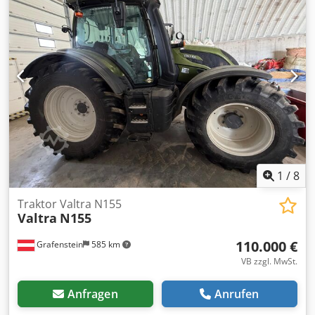
1
/
8
Traktor Valtra N155
Valtra
N155
110.000 €
Grafenstein
585 km
VB zzgl. MwSt.
Anfragen
Anrufen