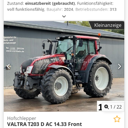
Zustand:
einsatzbereit (gebraucht)
, Funktionsfähigkeit:
voll funktionsfähig
, Baujahr:
2024
, Betriebsstunden:
313
h
, Leistung:
114 kW (155,00 PS)
, Motorenhersteller:
AGCO
Power
, Getriebetyp:
mechanisch
, Kraftstofftyp:
Diesel
,
Kleinanzeige
Höchstgeschwindigkeit:
50 km/h
, Erstzulassung:
01/2024
,
nächste Prüfung (TÜV):
07/2029
, Farbe:
Grün
,
Gesamtgewicht:
6.500 kg
, Vorderreifengröße:
540/65R28
,
Hinterreifengröße:
650/65R38
, Ausstattung:
Anhängerkupplung, Beleuchtung, Frontzapfwelle,
Hydraulik, Kabine, Klimaanlage, Zusatzscheinwerfer
,
Valtra N155 Forst – Top ausgestattet – 50 km/h –
Frontzapfwelle – Olivgrünmetallic Zum Verkauf steht ein
sehr gepflegter Valtra N155 Forsttraktor in der exklusiven
Lackierung Olivgrünmetallic. Der Traktor überzeugt durch
seine umfangreiche Ausstattung und ist sowohl für den
Forst- als auch für den landwirtschaftlichen Einsatz
bestens geeignet. Technische Daten: Hersteller: Valtra
Modell: N155 Forst Erstzulassung: 2024 Leistung: ca. 114
1
/
22
kW / 155 PS Kraftstoff: Diesel Abgasstufe: Stage V Getriebe:
DPS Power Shuttle 30/30 Höchstgeschwindigkeit: 50 km/h
Hofschlepper
VALTRA
T203 D AC 14.33 Front
Gesamtgewicht: 6.500 kg Nächste §57a/TÜV-Prüfung: