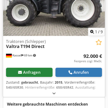
1
/
9
Traktoren (Schlepper)
Valtra
T194 Direct
92.000 €
Kassel
69 km
Festpreis zzgl. MwSt.
Anfragen
Anrufen
Zustand:
gebraucht
, Baujahr:
2015
, Vorderreifengröße:
540/65R30
, Hinterreifengröße:
650/65R42
, Ausstattung:
Druckluftbremse
, Getriebe NEU !!! / Djdpfx Asr Nwkxjg
Nskr
Weitere gebrauchte Maschinen entdecken