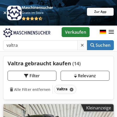
Maschinensucher
Zur App
Gratis im Store
Verkaufen
Suchen
Valtra gebraucht kaufen
(14)
Filter
Relevanz
Valtra
Alle Filter entfernen
Kleinanzeige