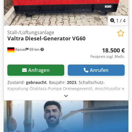
1
/
4
Stall-/Lüftungsanlage
Valtra
Diesel-Generator VG60
18.500 €
Kassel
69 km
Festpreis zzgl. MwSt.
Anfragen
Anrufen
Zustand:
gebraucht
, Baujahr:
2023
, Schallschutz-
Kapselung Ölablass-Pumpe Dreiwegeventil, Anschlussfür e
Generator / Mecc Alte ECP322M4B MotorAGCOPower33
DTG Manuelle Steuerung Kraftstofftank 200L / Djdpfx
Agorxur Ue Nokr