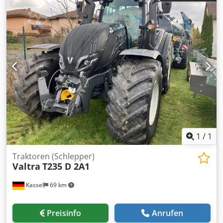
1
/
1
Traktoren (Schlepper)
Valtra
T235 D 2A1
Kassel
69 km
Preisinfo
Anrufen