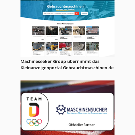
Valmet 611
Valmet 6400
Valmet 8100
Valmet 941
Valtra 6350
Machineseeker Group übernimmt das
Valtra 6800
Kleinanzeigenportal Gebrauchtmaschinen.de
Valtra 8450
Valtra A 72
Valtra N 92
Valtra S 280
Valtra S 293