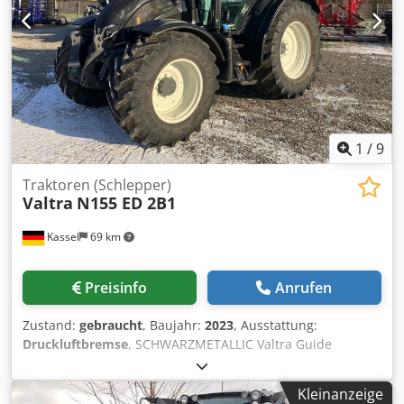
1
/
9
Traktoren (Schlepper)
Valtra
N155 ED 2B1
Kassel
69 km
Preisinfo
Anrufen
Zustand:
gebraucht
, Baujahr:
2023
, Ausstattung:
Druckluftbremse
, SCHWARZMETALLIC Valtra Guide
Zentimeter NTRIP (NovAtel) Konturassistent / Dkodpfx Aet
Eckyeg Nsr
Kleinanzeige