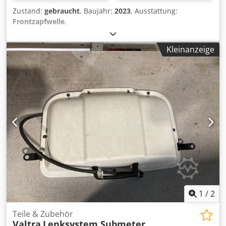
Zustand:
gebraucht
, Baujahr:
2023
, Ausstattung:
Frontzapfwelle
,
Kleinanzeige
1
/
2
Teile & Zubehör
Valtra
Lenksystem Submeter