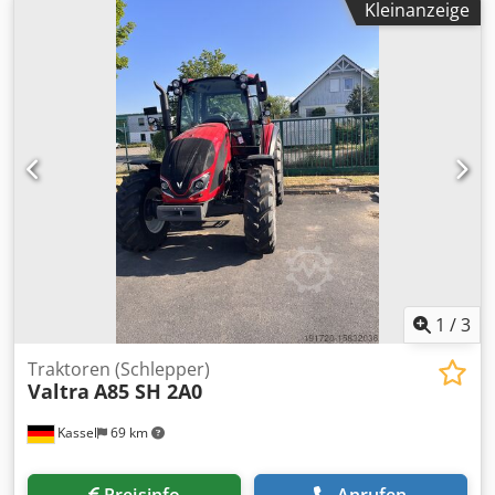
Kleinanzeige
Mitas 650/60 R34 / Djdpfx Agjr N Apfe Njkr
1
/
3
Traktoren (Schlepper)
Valtra
A85 SH 2A0
Kassel
69 km