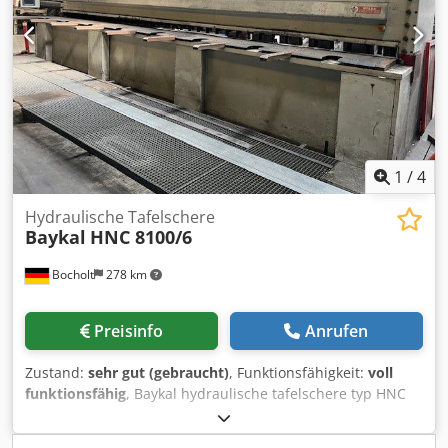
1
/
4
Hydraulische Tafelschere
Baykal
HNC 8100/6
Bocholt
278 km
Preisinfo
Anrufen
Zustand:
sehr gut (gebraucht)
, Funktionsfähigkeit:
voll
funktionsfähig
, Baykal hydraulische tafelschere typ HNC
8100/6 arbeitsbreite 8100 mm Codpex Rbhdsfx Ag Isha
max blechdicke 6 mm motorische hinteranschalg