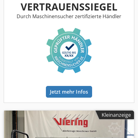
automatische schnittspalteinstellung automatische
VERTRAUENSSIEGEL
winkelverstellung blechhochhalte einrichtung
Durch Maschinensucher zertifizierte Händler
Jetzt mehr Infos
Kleinanzeige