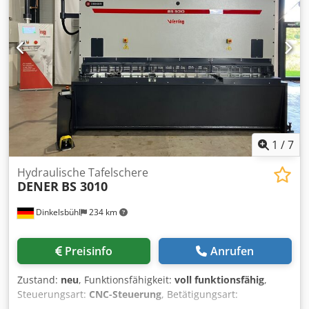
1
/
7
Hydraulische Tafelschere
DENER
BS 3010
Dinkelsbühl
234 km
Preisinfo
Anrufen
Zustand:
neu
, Funktionsfähigkeit:
voll funktionsfähig
,
Steuerungsart:
CNC-Steuerung
, Betätigungsart:
hydraulisch
, Steuerungshersteller:
Cybelec
,