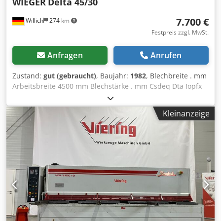
WIEGER
Delta 45/30
7.700 €
Willich
274 km
Festpreis zzgl. MwSt.
Anfragen
Anrufen
Zustand:
gut (gebraucht)
, Baujahr:
1982
, Blechbreite . mm
Arbeitsbreite 4500 mm Blechstärke . mm Csdeq Dta Iopfx
Ag Isha Schnitt max. 8mm Ständerweite . mm Elektro
hinter Anschlag
Kleinanzeige