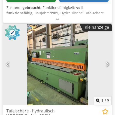
Zustand:
gebraucht
, Funktionsfähigkeit:
voll
funktionsfähig
, Baujahr:
1989
, Hydraulische Tafelschere
Fab. SAFAN Typ. VS 255-8 Bj. 1989 Technische Daten
Fabrikat: SAFAN Typ: VS 255 - 8 Baujahr: 1989 Nutzlänge:
Kleinanzeige
2550 mm Blechdicke: 8 mm Motorleistung 11 kW
Csdpfxjxhc Svo Ag Isha Blechniederhalter 24 Schnittwinkel
min. 0,5° / max. 1,5° Abmessungen: L 3,50 x B 2,50 (zzgl.
Auflegearme 1,6m) x H 1,95 m Gewicht: ca. 8 t Ausstattung
• Winkelanschlag • 2 x Auflegearme • Hinteranschlag
gesteuert 1000 mm mit Digitalanzeige • Pneumatische
Hochhaltevorrichtung • Schnittwinkelverstellung •
Manuelle Schnittspaltverstellung •
Schnittlängenbegrenzung Alle Angaben ohne Gewähr. Eine
Vorführung ist jederzeit in unserer Ausstellungshalle
möglich.
1
/
3
Tafelschere - hydraulisch