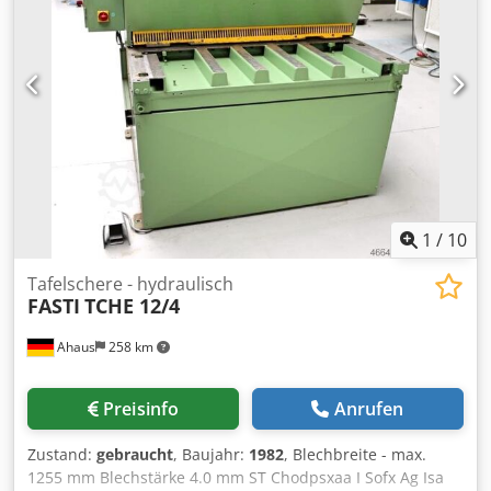
1
/
10
Tafelschere - hydraulisch
FASTI
TCHE 12/4
Ahaus
258 km
Preisinfo
Anrufen
Zustand:
gebraucht
, Baujahr:
1982
, Blechbreite - max.
1255 mm Blechstärke 4.0 mm ST Chodpsxaa I Sofx Ag Isa