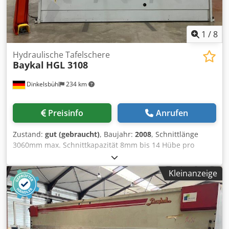
1
/
8
Hydraulische Tafelschere
Baykal
HGL 3108
Dinkelsbühl
234 km
Preisinfo
Anrufen
Zustand:
gut (gebraucht)
, Baujahr:
2008
, Schnittlänge
3060mm max. Schnittkapazität 8mm bis 14 Hübe pro
Minute Cedpfeyvt Tcsx Ag Ieha manuelle
Schnittspaltverstellung 750mm Hinteranschlag
Kleinanzeige
Auflegearme mit Skalierung Motorleistung 15kW