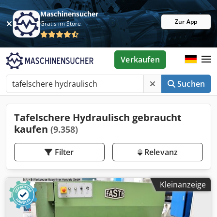
Maschinensucher
Zur App
Gratis im Store
Verkaufen
Suchen
Tafelschere Hydraulisch gebraucht
kaufen
(9.358)
Filter
Relevanz
Kleinanzeige