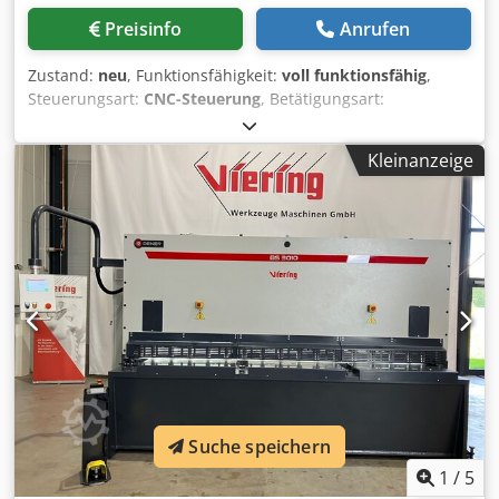
zentrale Schnittspalteinstellung / Handrad Einstellung der
Preisinfo
Anrufen
Schnittlänge über das Bedienfeld Auflagekugeln im Tisch
Motorisch programmierbar Hinteranschlag 1000 mm über
Zustand:
neu
, Funktionsfähigkeit:
voll funktionsfähig
,
Kugelgewindetrieb Auf 1000mm klappbare
Steuerungsart:
CNC-Steuerung
, Betätigungsart:
Fingerschutzvorrichtung 1 Stück 1000 mm Anschlagarm
hydraulisch
, Steuerungshersteller:
Cybelec
,
mit Skala, T-Nut, Kippanschlag, Auflagekugeln 2 Stück 1000
Steuerungsmodell:
Cybtouch 8
, Arbeitsbreite:
4.160 mm
,
mm Auflagearm mit integr. Kugeln Schnittlinienerkennung
Kleinanzeige
Blechstärke (max.):
13 mm
, Hinteranschlagverstellung:
über Schattenriß, LED-Beleuchtung Hochwertige
CNC-gesteuert
, Hinteranschlag:
1.000 mm
, Leistung:
30
Obermesser mit 2 Schneidkanten Hochwertige
kW (40,79 PS)
, Steuerspannung:
480 V
, Gesamtgewicht:
Untermesser mit 4 Schneidekanten Option: CNC Steuerung
16.850 kg
, Gesamtlänge:
4.930 mm
, Gesamtbreite:
3.160
Cybelec CybTouch 8 G Die leistungsstarke Ergänzung zu
mm
, Gesamthöhe:
2.100 mm
, Garantiezeit:
12 Monate
,
allen Arten von hochwertigen Tafelscheren.
Ausstattung:
CE-Kennzeichnung,
Kontrastreicher Touchscreen mit leuchtenden Farben.
Dokumentation/Handbuch, Fingerschutz, Fuß-
übersichtliches Display mit allen Informationen, die der
Fernbedienung, Notausschalter, Sicherheitslichtschranke,
Bediener benötigt. Intuitive und benutzerfreundlich.
Typenschild vorhanden, Winkelanschlag
, Vergleichbar mit
Vollständige Programmierung der Teile in Sekunden. CNC
Durma, Baykal, Ermaksan, etc.. Schwingschnitt
Schnittspaltverstellung Automatische Einstellung des
Schwingschnitt-Tafelschere mit festem Schnittwinkel
Schnittspaltes nach Eingabe der Materialdaten am
Schnittlänge max: 4160 mm Blechstärke max.: 13 mm (bei
Bedienfeld
Suche speichern
450 N/mm2) Schnittwinkel: 2 Grad Anzahl Niederhalter: 19
St. Motorleistung: 30 kW Schneidgeschwindigkeit 8
1
/
5
Hübe/min. Öltank: 400 l Maschinenlänge: 4930 mm