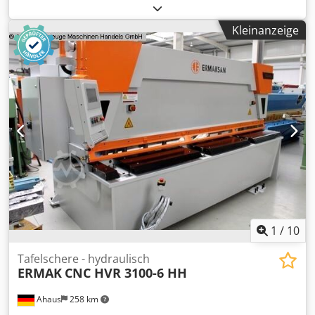
Blechstärke 2.0 mm VA Blechstärke 6.0 mm ALU Hubzahl -
belastet ~ 66 Hübe/min. Schnittwinkel 1.5 ° Hinteranschlag
Kleinanzeige
- verstellbar max. ~ 1.000 mm Gesamtleistungsbedarf 5.5
kW Maschinengewicht ca. 2600 kg. Abmessung L-B-H 1750
x 1800 x 1800 mm Maschine aus einer Fachhochschule -
Prototypenbau sehr gepflegter Zustand (!!) Ausstattung: -
elektro - hydraulische Tafelschere - manueller
Hinteranschlag mit analoger Positionsanzeige (Skala+Lupe)
- elektrische Schnittlängenbegrenzung - manuelle
Schnittspaltverstellung - 1x extra langer Seitenanschlag -
2x extra lange Auflegearme - 1x freibeweglicher
Fußschalter - hintere Blechrutsche - Bedienungsanleitung
(PDF) * Maschinenlink : ?machineno=1008-9325278
1
/
10
Tafelschere - hydraulisch
ERMAK
CNC HVR 3100-6 HH
Ahaus
258 km