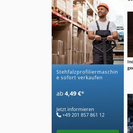
In
ge
stehfalzprofiliermaschin
e sofort verkaufen
ab
4,49 €
*
Jetzt informieren
+49 201 857 861 12