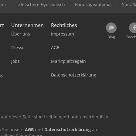
rum
Tafelschere Hydraulisch
Bandsägeautomat
Spiral
rt
Unternehmen
Rechtliches
Über uns
Impressum
Blog
Face
Presse
AGB
Jobs
Marktplatzregeln
ag
Datenschutzerklärung
auf dieser Seite sind freibleibend und unverbindlich!
n Sie unsere
AGB
und
Datenschutzerklärung
an.
eiligen Eigentümern.