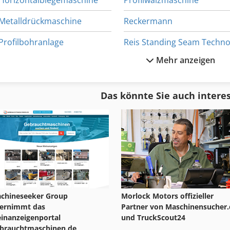
Horizontalbiegemaschine
Profilwalzmaschine
MAX) - Kreissäge (Optional) (R-PRO 25 Plus) - Manuelle Tafelschere 
Schiebetafelschere (Optional) (R-PRO DUO) Für weitere Information
Metalldrückmaschine
Reckermann
itte...
Profilbohranlage
Mehr anzeigen
Profileinrollmaschine
Rollprägemaschine
Profilieranlage
Schleifscheibenprofilierger
Das könnte Sie auch intere
Profiliermaschine
Stahlbiege
Profilmaschine
Stahlbiegemaschine
chineseeker Group
Morlock Motors offizieller
ernimmt das
Partner von Maschinensucher.
einanzeigenportal
und TruckScout24
brauchtmaschinen.de