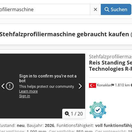
Suchen
Stehfalzprofiliermaschine gebraucht kaufen
Stehfalzprofilierm
Reis Standing 
Technologies
R-
Konaklar
1.810 km
1
/
20
Zustand:
neu
, Baujahr:
2026
, Funktionsfähigkeit:
voll funktionsfähi
Gesamtlänge:
1.000 mm
, Gesamthöhe:
950 mm
, Gesamtgewicht:
1