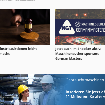
Jetzt auch im Snooker aktiv:
dustrieauktionen leicht
Maschinensucher sponsert
macht
German Masters
Gebrauchtmaschinen s
Inserieren Sie jetzt a
11 Millionen
Käufer w