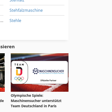
Stehfalz
(Optional) (R-PRO MAX) -
en und Preise kontaktieren Sie uns
Stehfalzmaschine
Reis Standing Seam Technologies R-Pro 25
Stehle
Stumpfschweissgerät
ät
Stölting
ssieren
Olympische Spiele:
de
Maschinensucher unterstützt
Team Deutschland in Paris