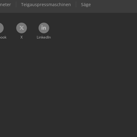
kneter
Teigauspressmaschinen
Säge
book
X
LinkedIn