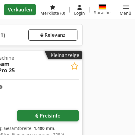
Verkaufen
Sprache
Merkliste
(0)
Login
Menü
(1)
Relevanz
Kleinanzeige
aschine
Seam
Pro 25
Preisinfo
g
, Gesamtbreite:
1.400 mm
,
95 kg
, Eingangsspannung:
220 V
,