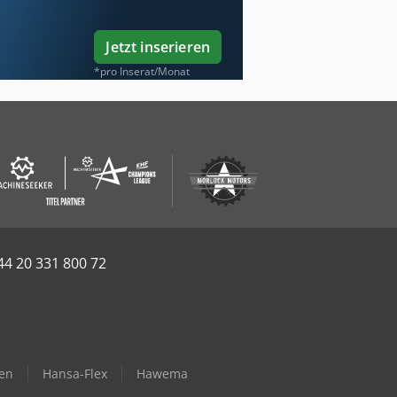
Jetzt inserieren
*pro Inserat/Monat
44 20 331 800 72
en
Hansa-Flex
Hawema