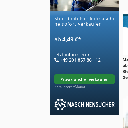
stechbeitelschleifmaschi
ne sofort verkaufen
ab
4,49 €
*
Jetzt informieren
Ma
+49 201 857 861 12
üb
Kl
Ge
provisionsfrei verkaufen
*pro Inserat/Monat