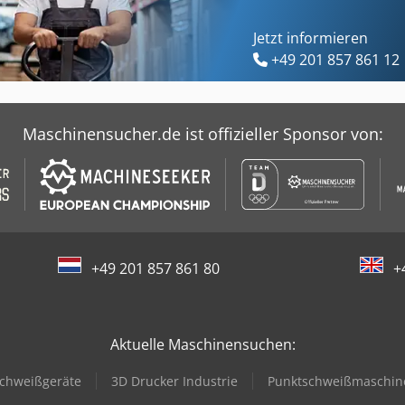
Jetzt informieren
+49 201 857 861 12
Maschinensucher.de ist offizieller Sponsor von:
+49 201 857 861 80
+
Aktuelle Maschinensuchen:
chweißgeräte
3D Drucker Industrie
Punktschweißmaschin