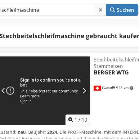
Suchen
Stechbeitelschleifmaschine gebraucht kauf
Stechbeitelschleif
Stemmeisen
BERGER
WTG
Gwatt
535 km
1
/
10
Zustand:
neu
, Baujahr:
2024
, Die PROFI-Maschine, mit dem INTERN
Verhältnis! Ergonomisches Arbeiten und dabei die Werkzeugschneid