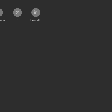
book
X
LinkedIn