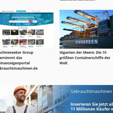
chineseeker Group
Giganten der Meere: Die 10
ernimmt das
größten Containerschiffe der
einanzeigenportal
Welt
brauchtmaschinen.de
Gebrauchtmaschinen s
Inserieren Sie jetzt a
11 Millionen
Käufer w