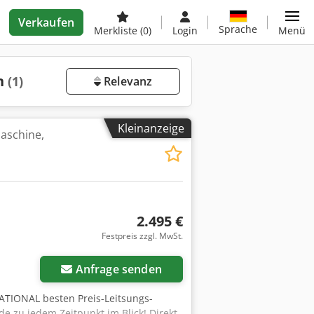
Verkaufen
Sprache
Merkliste
(0)
Login
Menü
en
(1)
Relevanz
Kleinanzeige
maschine,
2.495 €
Festpreis zzgl. MwSt.
Anfrage senden
ATIONAL besten Preis-Leitsungs-
e zu jedem Zeitpunkt im Blick! Direkt