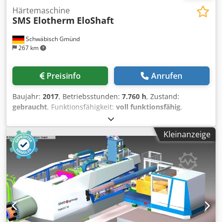
Härtemaschine
SMS Elotherm
EloShaft
Schwäbisch Gmünd
267 km
Preisinfo
Anrufen
Baujahr:
2017
, Betriebsstunden:
7.760 h
, Zustand:
gebraucht
, Funktionsfähigkeit:
voll funktionsfähig
,
Maschinen-/Fahrzeugnummer:
4012321
, Bitte nennen Sie
uns Ihren Angebotspreis. Verkauf nur innerhalb Europa,
Kleinanzeige
inkl. Türkei ----- Technische Daten siehe Handout.
Codpezkiz Aofx Aqxjrf Ohne Verpackung; Jegliches
Gewaehrleistungsrecht ist ausgeschlossen. Sollten Sie die
Anlage selbst demontieren wollen, so bitte um
entsprechende Information in Ihrem Gebot Für die
Richtigkeit der technischen Daten, für die Vollständigkeit
von Zubehör und Werkzeugausrüstung, sowie für die
Einhaltung aller in den Unfallverhütungsvorschriften
genannten Sicherheits- sowie