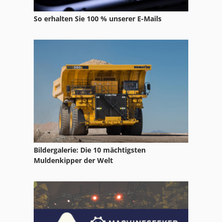
Metall Kreissäge
So erhalten Sie 100 % unserer E-Mails
Msk
Rehm Rd 280
Rehm Schweißgeräte
Röder
Sassex Messer
Schlebach Rbm
Schäfer Srmvs
Bildergalerie: Die 10 mächtigsten
Muldenkipper der Welt
Sfw
Sip
Smt