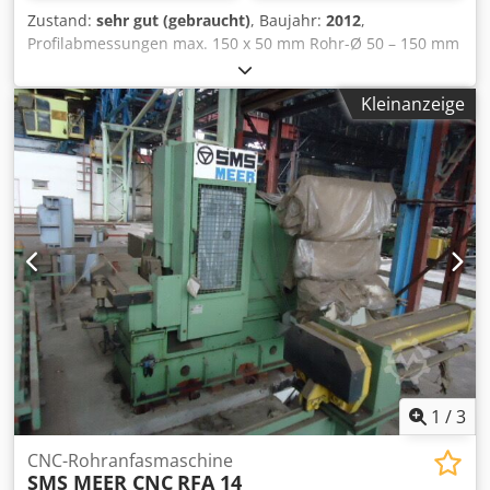
Zustand:
sehr gut (gebraucht)
, Baujahr:
2012
,
Profilabmessungen max. 150 x 50 mm Rohr-Ø 50 – 150 mm
Wandstärke 1,5 - 5,5 mm Referenzmaterial (Zugfestigkeit)
600 N/mm² Coil-Ø max. 2.100 mm Coilgewicht max. 10 t
Kleinanzeige
Fertigrohrlänge max. 9.000 mm Rundrohr-Ø gem.
Auflistung Profilrohrabmessungen gem. Auflistung
Geschwindigkeit 100 m/min Arbeitsrichtung links → rechts
Anlagenzusammenstellung: 1. Einlaufteil:
Doppelwendehaspel Bundöffner/Treiber/Richtmaschine
Schopfschere Bandendenschweißanlage Bandführung
Bandtwister/Treiber/Einlauf Bandspeicher Bandspeicher
Besäumen Auslauftwister 2. Formteil: Anzahl der
horizontalen Gerüste: 4 Codpfouc Sw Aox Aqxorf Anzahl
der vertikalen Gerüste: 3 3. Schweißung 4. Kalibrierung 5.
Ablängung 6. Fasen 7. Ausblasen 8. Bündeln 9. Hydraulik
10. Elektrik
1
/
3
CNC-Rohranfasmaschine
SMS MEER CNC
RFA 14