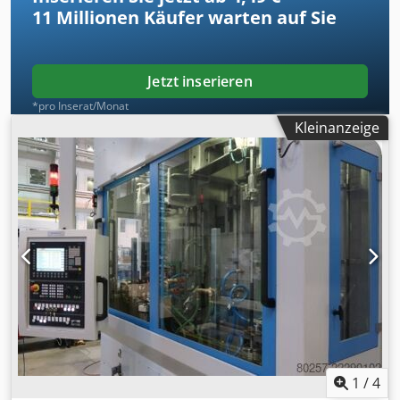
11 Millionen
Käufer warten auf Sie
schicken.
Jetzt inserieren
*pro Inserat/Monat
Kleinanzeige
1
/
4