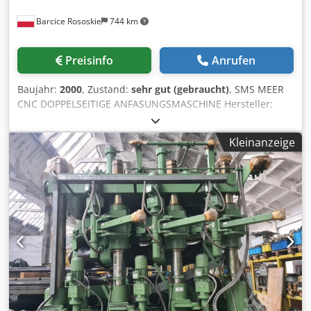
Barcice Rososkie
744 km
Preisinfo
Anrufen
Baujahr:
2000
, Zustand:
sehr gut (gebraucht)
, SMS MEER
CNC DOPPELSEITIGE ANFASUNGSMASCHINE Hersteller:
SMS MEER Typ: RFA 14 Baujahr: 2000 Arbeitsbereich: Rohr
Ø 21,3 - 114,3 mm Wandstärke 2,3 - 11 mm Länge: 6-12m
Kleinanzeige
Bestehend aus zwei RFA14 Anfasmaschinen mit
Transportvorrichtungen zwischen den Maschinen. Die
Aufgabe der Maschinen ist es, beide Enden der Rohre
innen und außen anzufasen. Der Bereich der
Durchmesser der angefasten Rohre 21.3-114,3mm und
Wandstärke von 2.3-11mm im Längenbereich von 6-12m.
Die Aufgabe des Transports im Bereich der
Anfasmaschinen ist es, die Rohre vom Rollgang abzuholen
und zwischen den Anfasmaschinen zu bewegen.
Cjdpfoghrgujx Aqxorf