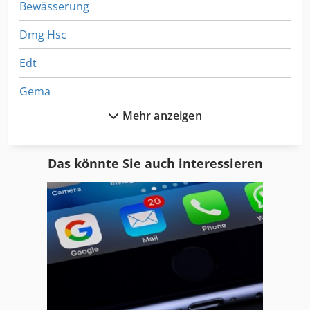
Bewässerung
Dmg Hsc
Edt
Gema
Mehr anzeigen
Hm Machinery
Hm Machinery Jbs
Das könnte Sie auch interessieren
Messer
Messer Brennschneidanlagen
Messer Griesheim
Messer Griesheim Schweißgeräte
Metall