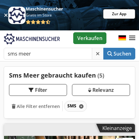
Maschinensucher
Zur App
Gratis im Store
Verkaufen
Suchen
Sms Meer gebraucht kaufen
(5)
Filter
Relevanz
SMS
Alle Filter entfernen
Kleinanzeige