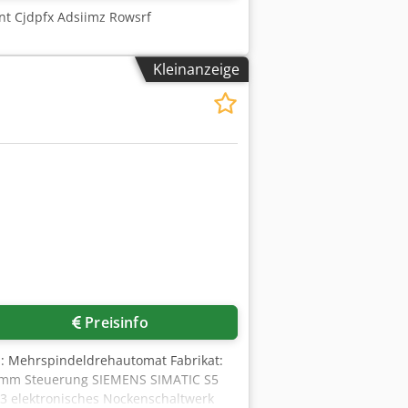
t Cjdpfx Adsiimz Rowsrf
Kleinanzeige
Preisinfo
el: Mehrspindeldrehautomat Fabrikat:
51mm Steuerung SIEMENS SIMATIC S5
/3 elektronisches Nockenschaltwerk