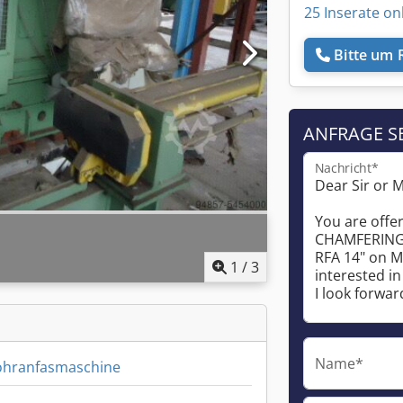
25 Inserate on
Bitte um 
ANFRAGE S
Nachricht*
1
/
3
Name*
hranfasmaschine