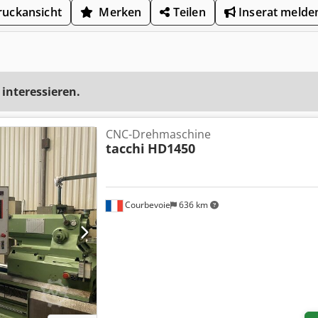
uckansicht
Merken
Teilen
Inserat melde
 interessieren.
CNC-Drehmaschine
tacchi
HD1450
Courbevoie
636 km