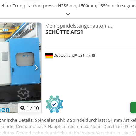
pel fur Trumpf abkantpresse H256mm, L500mm, L550mm in segmen
Mehrspindelstangenautomat
SCHÜTTE
AF51
Deutschland
231 km
1
/
10
echnische Details: Spindelanzahl: 8 Spindeldurchlass: 51 mm Artik
hsspindel-Drehautomat 8 Hauptspindeln max. Nenn-Durchlass D=
arbeitung Gewindeschneidantrieb unabhängiger Vorschub in Lage 2