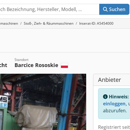
Suchen
gmaschinen
Stoß-, Zieh- & Räummaschinen
Inserat-ID: A5454000
Standort
cht
Barcice Rososkie
Anbieter
Hinweis:
einloggen,
u
abzurufen.
Registriert sei