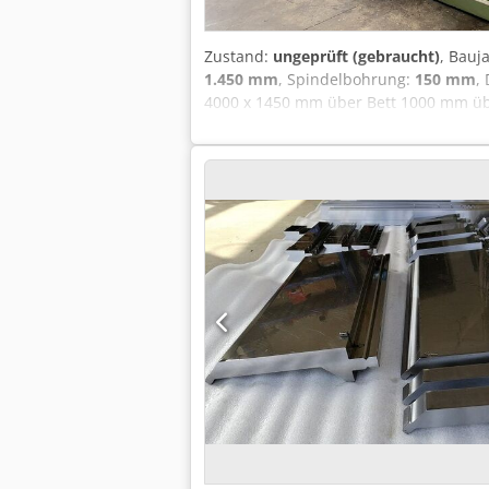
Zustand:
ungeprüft (gebraucht)
, Bauj
1.450 mm
, Spindelbohrung:
150 mm
,
4000 x 1450 mm über Bett 1000 mm übe
Gewicht 20.000 kg