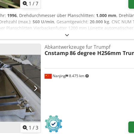
1
/
7
ahr:
1996
, Drehdurchmesser über Planschlitten:
1.000 mm
, Drehlä
 Drehzahl (max.):
560 U/min
, Gesamtgewicht:
20.000 kg
, CNC NUM T
r Planschlitten Vierbackenfutter 1200 mm Lünette automatischer
Abkantwerkzeuge fur Trumpf
Cnstamp
86 degree H256mm Tru
Nanjing
8.475 km
1
/
3