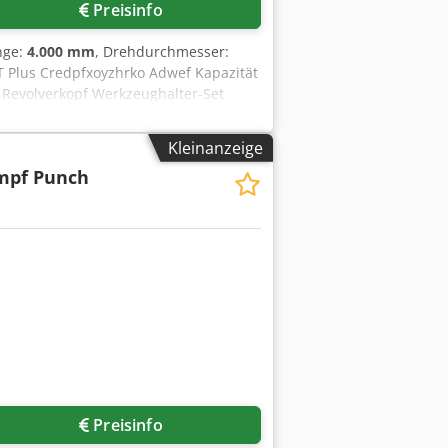
Preisinfo
nge:
4.000 mm
, Drehdurchmesser:
 Plus Credpfxoyzhrko Adwef Kapazität
 Revolverkopf Werkzeughalter-Set
Kleinanzeige
mpf Punch
Preisinfo