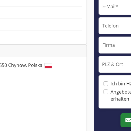
E-Mail*
Telefon
Firma
PLZ & Ort
-650 Chynow, Polska
Ich bin H
Angebote
erhalten