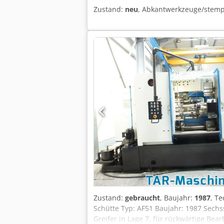
Zustand:
neu
, Abkantwerkzeuge/stem
Zustand:
gebraucht
, Baujahr:
1987
, T
Schütte Typ: AF51 Baujahr: 1987 Sec
Greifer in Lage 7, für rückwärtige Be