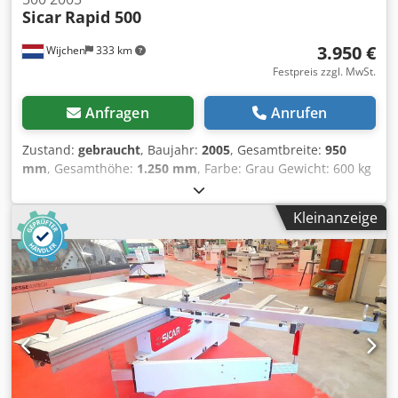
Sicar
Rapid 500
3.950 €
Wijchen
333 km
Festpreis zzgl. MwSt.
Anfragen
Anrufen
Zustand:
gebraucht
, Baujahr:
2005
, Gesamtbreite:
950
mm
, Gesamthöhe:
1.250 mm
, Farbe: Grau Gewicht: 600 kg
Abmessungen (L x B x H): 300 x 95 x 125 cm - Baujahr: 2005
- Dokumentation verfügbar: Nein - CE-Kennzeichnung
Kleinanzeige
vorhanden: Ja - CE-Zertifikat vorhanden: Nein -
Seriennummer: 31300016 - Hauptmotorleistung [kW]: 4 -
Max. Hobelbreite [mm]: 500 - Eingabetischlänge [mm]:
1680 - Ausgabetischlänge [mm]: 1270 - Gesamttischlänge
[mm]: 3000 - Spannung [V]: 400 - Leistung [kW]: 4.0 -
Transportmaße: 3000mm x 950mm x 1250mm (l x b x h) -
Transportgewicht [kg]: 600kg - Transportpakete [Stk.]: 1
Crsdpfx Aewnilfol Ief Finanzielle Informationen
Mehrwertsteuer: Der angegebene Preis versteht sich zzgl.
Mehrwertsteuer Mehrwertsteuer/Differenzbesteuerung: