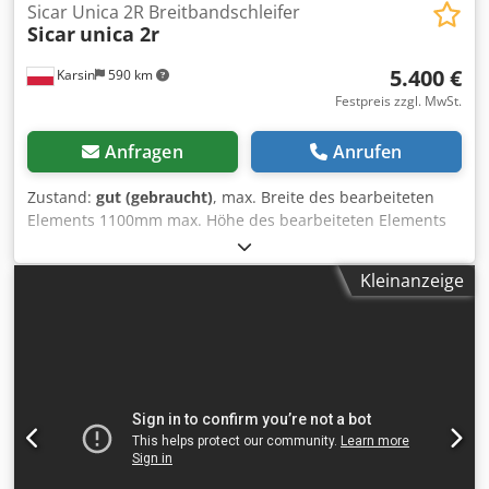
Sicar Unica 2R Breitbandschleifer
Sicar
unica 2r
5.400 €
Karsin
590 km
Festpreis zzgl. MwSt.
Anfragen
Anrufen
Zustand:
gut (gebraucht)
, max. Breite des bearbeiteten
Elements 1100mm max. Höhe des bearbeiteten Elements
180mm 2 Einheiten: 1) geriffelte Gummiwalze zur
Kalibrierung 2) geriffelte Gummiwalze zur Kalibrierung
Kleinanzeige
Cjdpfx Alswm S S Ej Ijrf pneumatische Bandoszillation
elektrisches Anheben der Tischplatte 2 Arten von
Vorschubgeschwindigkeiten Hauptmotor 15kW
Arbeitsdruck 6-8bar Papier blasen