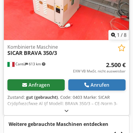
1
/
8
Kombinierte Maschine
SICAR
BRAVA 350/3
2.500 €
Cantù
613 km
EXW VB MwSt. nicht ausweisbar
Anfragen
Anrufen
Zustand:
gut (gebraucht)
, Code: 0403 Marke: SICAR
Crjdpfxezcfwxe Al Ijf Modell: BRAVA 350/3 – CE-Norm 3-
fach Kombimaschine
(Abrichthobel/Dickenhobel/Stemmmaschine) für Holz,
Tischlerei, Möbelbau, Beschläge, Kunststoffe und
Weitere gebrauchte Maschinen entdecken
verschiedene Materialien – entspricht CE-Norm.