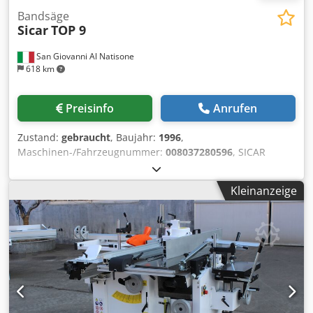
Bandsäge
Sicar
TOP 9
San Giovanni Al Natisone
618 km
Preisinfo
Anrufen
Zustand:
gebraucht
, Baujahr:
1996
,
Maschinen-/Fahrzeugnummer:
008037280596
, SICAR
Bandsäge Modell Top 9 – Gebraucht –
Schwungraddurchmesser 900 mm – Baujahr 1996 Cjdpswr
Kleinanzeige
Ek Ejfx Al Ijrf – Seriennummer 008037280596