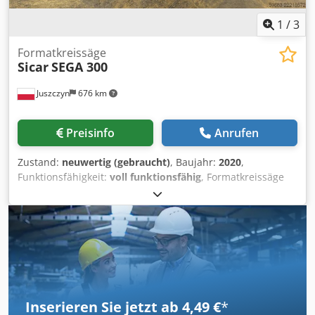
1
/
3
Formatkreissäge
Sicar
SEGA 300
Juszczyn
676 km
Preisinfo
Anrufen
Zustand:
neuwertig (gebraucht)
, Baujahr:
2020
,
Funktionsfähigkeit:
voll funktionsfähig
, Formatkreissäge
Sicar Sega 300-2800 Crodpfx Alszhb Ipo Ief
Schiebetischlänge: 2800 mm Vorritzsäge Baujahr: 2020
Inserieren Sie jetzt ab 4,49 €
*