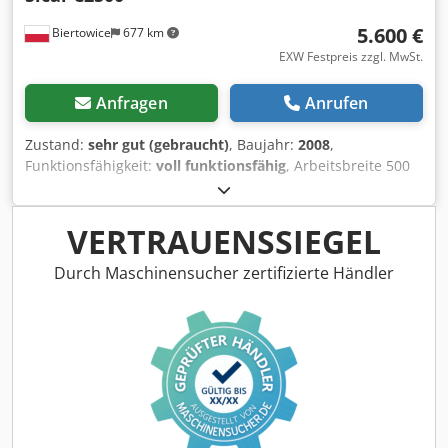
5.600 €
Biertowice
677 km
EXW Festpreis zzgl. MwSt.
Anfragen
Anrufen
Zustand:
sehr gut (gebraucht)
, Baujahr:
2008
,
Funktionsfähigkeit:
voll funktionsfähig
, Arbeitsbreite 500
mm Tischlänge 201 cm Tische werden gleichzeitig
angehoben elektrische Einstellung des Dickenhobeltisches
4 Vorschubgeschwindigkeiten Anschlag mit
VERTRAUENSSIEGEL
Winkelverstellung Leistung des Hauptmotors 5,5 kW
Baujahr 2008 Crjdpfoy Daw Rex Al Ief
Durch Maschinensucher zertifizierte Händler