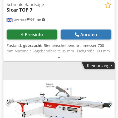
Schmale Bandsäge
Sicar
TOP 7
Liverpool
941 km
Preisinfo
Anrufen
Zustand:
gebraucht
, Riemenscheibendurchmesser 700
mm Maximale Sägebandbreite 35 mm Tischgröße 980 mm
x 700 mm Maximale Blattlänge 5120 mm Tischneigung 0
bis 35 Grad Schnittbreite (Ausladung) 600 mm Maximale
Kleinanzeige
Schnitthöhe 350 mm Verstellbarer Parallelanschlag 4 PS
Motor mit Anlaufgerät Crsdpezd Uuhefx Al Isf Gewicht 435
kg