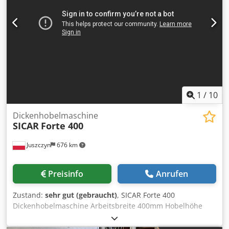
Plattenbreite 80 mm Erforderlicher Luftdruck 0,6–0,8 MPa
Maschinenabmessungen 4580 × 700 × 1300 mm
Verpackungsabmessungen 4280 × 650 × 1280 mm
Nettogewicht / Bruttogewicht 1000 / 1230 kg
1
/
10
Dickenhobelmaschine
SICAR
Forte 400
Juszczyn
676 km
Preisinfo
Anrufen
Zustand:
sehr gut (gebraucht)
, SICAR Forte 400
Dickenhobelmaschine Arbeitsbreite 400mm Hobelhöhe
300mm Welle mit konventionellen Messern 4-Messer-Welle
Wellendrehzahl 5200r.p.m. Elektrisches Heben und Senken