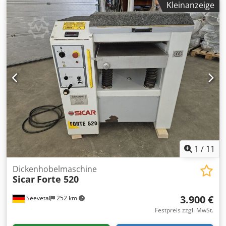
Kleinanzeige
der Arbeitsfläche 3kw Hauptmotor Vorschub mit 3
Geschwindigkeiten CE-zertifiziert Codpfst Rp Hxsx Al Ierf
1
/
11
Dickenhobelmaschine
Sicar
Forte 520
3.900 €
Seevetal
252 km
Festpreis zzgl. MwSt.