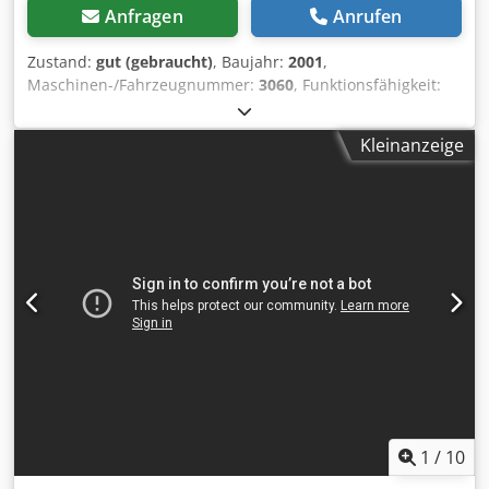
Anfragen
Anrufen
Zustand:
gut (gebraucht)
, Baujahr:
2001
,
Maschinen-/Fahrzeugnummer:
3060
, Funktionsfähigkeit:
ungeprüft
, Leistung:
5,5 kW (7,48 PS)
, Eingangsspannung:
380 V
, Eingangsstrom:
13 A
, Eingangsfrequenz:
50 Hz
, Art
Kleinanzeige
des Eingangsstroms:
Drehstrom
, Hobelbreite:
520 mm
,
Anzahl der Klingen:
4
, Betätigungsart:
elektrisch
, Drehzahl
(max.):
5.600 U/min
, Drehzahl (min.):
5.600 U/min
,
Gesamtgewicht:
570 kg
, Ausstattung:
CE-Kennzeichnung
,
Sicar Dickenhobel Forte 520, Hobelbreite 520 mm, max.
Werkstückhöhe 300 mm, Crsdpfx Asy E Rzisl Ief Motor 5,5
kW, 400 Volt, 50 Hz, 4 Messer Tersamesserhobelwelle, wie
besichtigt,ab Standort Seevetal, Zwischenverkauf
vorbehalten.
1
/
10