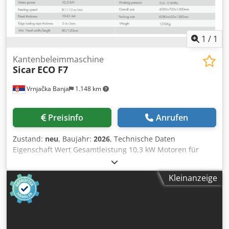
1,0 kW Gewicht: 860 kg
1
/
1
Kantenbeleimmaschine
Sicar
ECO F7
Vrnjačka Banja
1.148 km
Preisinfo
Anrufen
Zustand:
neu
, Baujahr:
2026
, Technische Daten
Eigenschaft Wert Gesamtleistung 10,3 kW Motoren für
Vorfräsen 2 × 1,8 kW Motor für Klebeeinheit 0,75 kW
Heizelement 1,5 kW Cedpezl Abrjfx Al Isrf Motoren für
Kleinanzeige
Stirnschneiden 2 × 0,37 kW Motoren für Feinfräsen 2 × 0,75
kW Motoren für Polieren 2 × 0,37 kW Motor für Förderband
1,1–1,5 kW (je nach Ausführung) Arbeitsgeschwindigkeit 8 /
11 / 13 m/min Plattendicke 10–45 mm Kantbanddicke 0,4–3
mm Maximale Höhe des Kantbands 45 mm Minimale