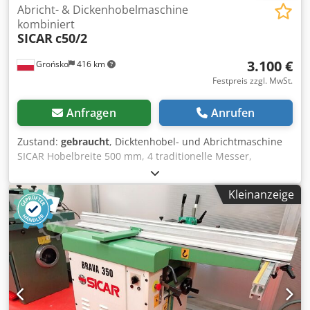
Abricht- & Dickenhobelmaschine
kombiniert
SICAR
c50/2
3.100 €
Grońsko
416 km
Festpreis zzgl. MwSt.
Anfragen
Anrufen
Zustand:
gebraucht
, Dicktenhobel- und Abrichtmaschine
SICAR Hobelbreite 500 mm, 4 traditionelle Messer,
sogenannte Keilmesser. 2 Vorschubgeschwindigkeiten der
Dickenhobelmaschine, Crjdpfx Aljzha I Uj Iof Mechanische
Kleinanzeige
Verstellung des Dickenhobeltisches, Maximale Hobeldicke
230 mm, Länge der Abrichttische 202 cm, mit
Verlängerung 240 cm, Verstellbarer Abrichtanschlag,
Motor 4 kW