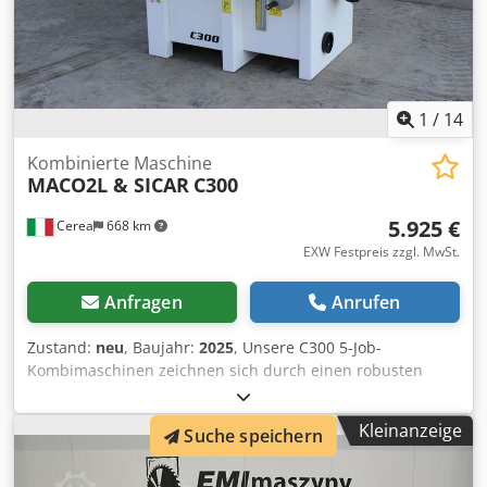
1
/
14
Kombinierte Maschine
MACO2L & SICAR
C300
5.925 €
Cerea
668 km
EXW Festpreis zzgl. MwSt.
Anfragen
Anrufen
Zustand:
neu
, Baujahr:
2025
, Unsere C300 5-Job-
Kombimaschinen zeichnen sich durch einen robusten
Rahmen aus gekantetem und elektrogeschweißtem
Stahlblech aus. Die dicken Gusseisentische sind sorgfältig
Kleinanzeige
Suche speichern
geschliffen und gefräst, und alle verwendeten Materialien
sind zertifiziert, um höchste Qualität zu gewährleisten. Sie
sind mit drei selbstbremsenden Motoren ausgestattet, die