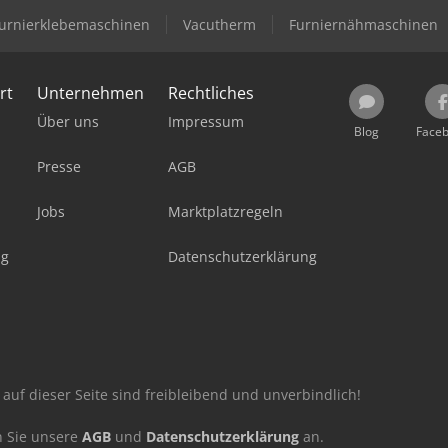
urnierklebemaschinen
Vacutherm
Furniernähmaschinen
rt
Unternehmen
Rechtliches
Über uns
Impressum
Blog
Face
Presse
AGB
Jobs
Marktplatzregeln
ag
Datenschutzerklärung
auf dieser Seite sind freibleibend und unverbindlich!
n Sie unsere
AGB
und
Datenschutzerklärung
an.