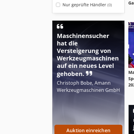
Ga
Nur geprüfte Händler
(0)
Maschinensucher
hat die
Versteigerung von
Werkzeugmaschinen
auf ein neues Level
Ma
gehoben.
Sp
Christoph Bobe, Amann
20
Werkzeugmaschinen GmbH
Auktion einreichen