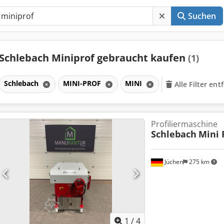
Suchen
Schlebach Miniprof gebraucht kaufen
(1)
Schlebach
MINI-PROF
MINI
Alle Filter ent
Profiliermaschine
Schlebach
Mini 
Jüchen
275 km
1
/
4