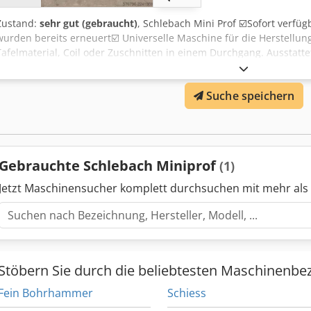
Zustand:
sehr gut (gebraucht)
, Schlebach Mini Prof ☑️Sofort verfüg
wurden bereits erneuert☑️ Universelle Maschine für die Herstellung
Tafelmaterial, Coil oder Zuschnitten in einem Durchgang. Ausstatte
Afvsf ✅Profilrollen für 25mm Falzhöhe ✅Rollen inkl. Transportgriffe
0,8mm (Zink, Alu & Kupfer), 0,7mm Stahlblech Beschaffenheit: • seh
Suche speichern
guter optischer Zustand • Gewicht: ca. 220 kg Eine Besichtigung & 
möglich.
Gebrauchte Schlebach Miniprof
(1)
Jetzt Maschinensucher komplett durchsuchen mit mehr als
Stöbern Sie durch die beliebtesten Maschinenbe
Fein Bohrhammer
Schiess