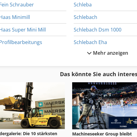
Fein Schrauber
Schleba
Haas Minimill
Schlebach
Haas Super Mini Mill
Schlebach Dsm 1000
Profilbearbeitungs
Schlebach Eha
Mehr anzeigen
Profilbohranlage
Schlebach Mini Prof Plus
Profilstanze
Schlebach Quadro
Das könnte Sie auch intere
Profimat
Schlebach Rbm
Schabmaschine
Schlebach Spm
ldergalerie: Die 10 stärksten
Machineseeker Group bleibt