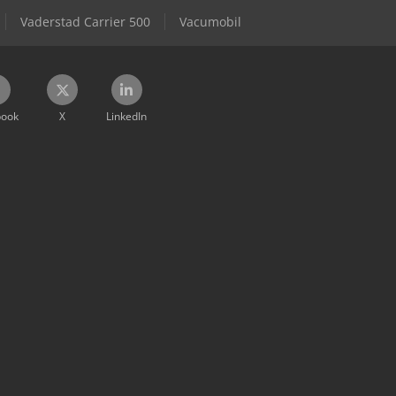
Vaderstad Carrier 500
Vacumobil
book
X
LinkedIn