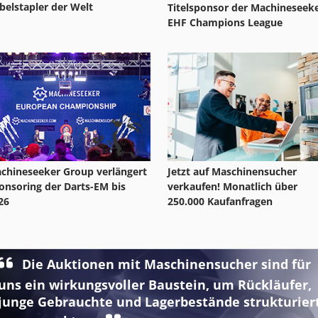
belstapler der Welt
Titelsponsor der Machineseek
EHF Champions League
chineseeker Group verlängert
Jetzt auf Maschinensucher
onsoring der Darts-EM bis
verkaufen! Monatlich über
26
250.000 Kaufanfragen
Die Auktionen mit Maschinensucher sind für
uns ein wirkungsvoller Baustein, um Rückläufer,
junge Gebrauchte und Lagerbestände strukturier