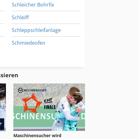
Schleicher Bohrfix
Schleiff
Schleppschleifanlage
Schmiedeofen
Schneidrad
Schumag
ssieren
Maschinensucher wird