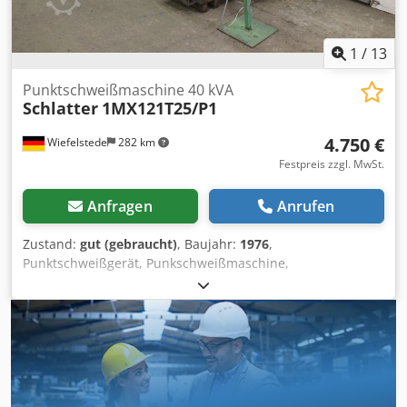
1
/
13
Punktschweißmaschine 40 kVA
Schlatter
1MX121T25/P1
4.750 €
Wiefelstede
282 km
Festpreis zzgl. MwSt.
Anfragen
Anrufen
Zustand:
gut (gebraucht)
, Baujahr:
1976
,
Punktschweißgerät, Punkschweißmaschine,
Punktschweißanlage, Punktschweißzange,
Widerstandspunktschweißgerät, Schinghebel-
Punkschweißmaschine -Stationär -Bedienung per
Handschalter -Armlänge Schweißgerät: 350 mm -
Schweißzange Typ: -Steuerung -Abmessungen Maschine:
1500/1000/H1670 mm -Gewicht Maschine: 774 kg -
Abmessungen Schaltschrank: 1550/420/H1960 mm