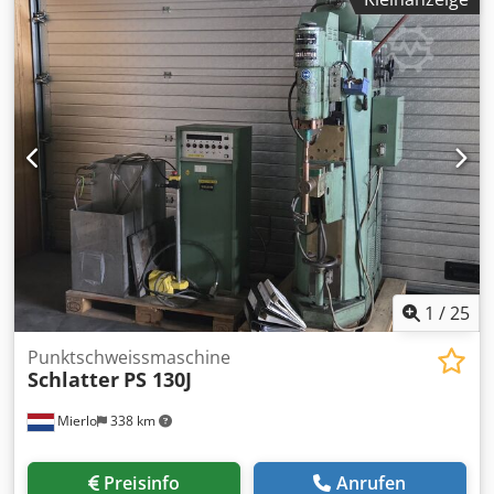
24 , halbautomatisch , Baujahr - 2002 - Gitterträgerlinie
SMEI , Vollautomatisch , Jahr - 2003 - Maschinen zum
Richten und Schneiden 1x Wafios R4 2 x VITARI NR16 1X
VITARI NR10 - Kaltziehanlage SMEI , Eingang Draht
max.10mm, Geschwindigkeit - 4m/sec. Dedpfx Aeqy Ek
Aedqock - Aber Schweißmaschine SMEI -
Drahtschärfmaschine SMEI
1
/
25
Punktschweissmaschine
Schlatter
PS 130J
Mierlo
338 km
Preisinfo
Anrufen