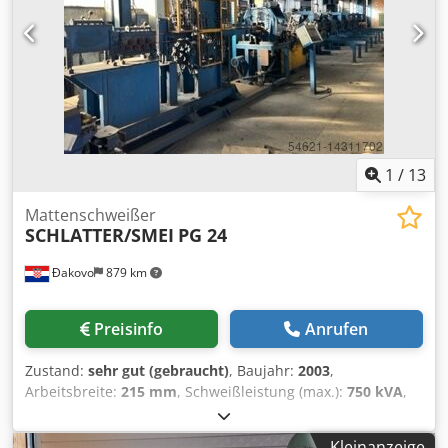
Schweißgeschwindigkeit: bis 12 Meter / Minute Dcedpfeu
Tqhhox Adqjk Die Maschine ist nur Generalüberholt/
Neuwertig zu Verkaufen. Mit freundlichen Grüßen T.
Becker
1
/
13
Mattenschweißer
SCHLATTER/SMEI
PG 24
Đakovo
879 km
Preisinfo
Anrufen
Zustand:
sehr gut (gebraucht)
, Baujahr:
2003
,
Arbeitsbreite:
215 mm
, Schweißleistung (max.):
750 kVA
,
Komplette Maschendrahtschweiß-/Gitterträgerfabrik Die
Fabrik besteht aus : - Mattenschweißanlage SCHLATTER PG
Kleinanzeige