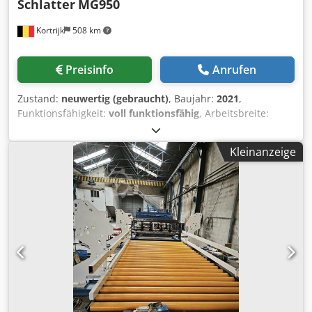
Schlatter
MG950
Kortrijk
508 km
Preisinfo
Anrufen
Zustand:
neuwertig (gebraucht)
, Baujahr:
2021
,
Funktionsfähigkeit:
voll funktionsfähig
, Arbeitsbreite:
1.700 mm
, Schweißleistung (max.):
600 kVA
,
Drahtdurchmesser (max.):
6 mm
, Art des Eingangsstroms:
Kleinanzeige
Drehstrom
, MG950 Gitterbreite (Querdrahtlänge) für
unteren Einwurf, 1-bahnig 200 – 900 mm für oberen
Einwurf, 1-bahnig 200 – 1700 mm für oberen Einwurf, 2-
bahnig (nutzbare Breite) max. 1530 mm Gitterlänge max.
3200 mm min. 350* mm Abstand der äussersten
Längsdrähte max. 1600 mm Längsdraht-Teilung min. 20
mm Querdraht-Teilung min. 10 mm stufenlos
programmierbar Lichte–Weite Längsdraht min. 15 mm
Lichte–Weite Querdraht min. 8 mm Dodpfx Adeym An
Aeqock Längsdraht-Durchmesser 2.0 – 6.0 mm Querdraht-
Durchmesser für unteren Einwurf 1.5 – 4.0 mm für oberen