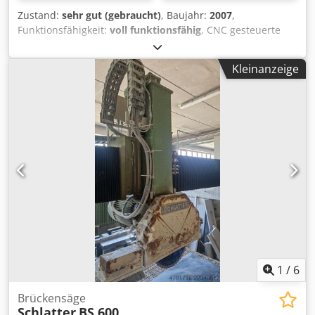
Zustand:
sehr gut (gebraucht)
, Baujahr:
2007
,
Funktionsfähigkeit:
voll funktionsfähig
, CNC gesteuerte
Koordinaten-Schweißanlage Arbeitsbereich: X-Achse: 2.000
mm Y-Achse: 1.200 mm Z-Achse: 190 mm Dcjdjy Er Uqepfx
Kleinanzeige
Adqek Schweißleistung: 20 kA Schweißkraft: 2 x 5 kN
1
/
6
Brückensäge
Schlatter
BS 600