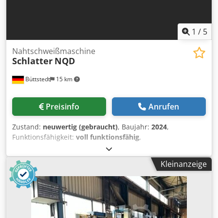
1
/
5
Nahtschweißmaschine
Schlatter
NQD
Büttstedt
15 km
Preisinfo
Anrufen
Zustand:
neuwertig (gebraucht)
, Baujahr:
2024
,
Funktionsfähigkeit:
voll funktionsfähig
,
Eingangsspannung:
400 V
, Garantiezeit:
6 Monate
, Art der
Kühlung:
Wasser
, Gesamtgewicht:
4.000 kg
, Arbeitsbreite:
Kleinanzeige
1.000 mm
, Schlatter NQD - Quernaht Schweißmaschine -
Generalüberholt Wir bieten hier eine Generalüberholte
Schlatter NQD Quernaht-Schweißmaschine an. Die
Lieferzeit der Maschine beträgt dabei ca. 4 Monate.
Schweißköpfe: 4 Stück Verfahrweg: 950mm