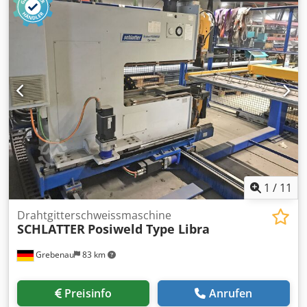
1
/
11
Drahtgitterschweissmaschine
SCHLATTER
Posiweld Type Libra
Grebenau
83 km
Preisinfo
Anrufen