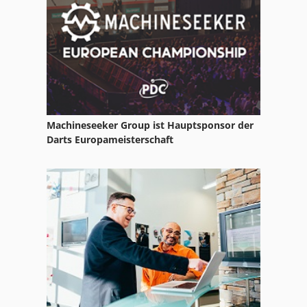
Punktschweißanlage
Punktschweißgerät
Schabmaschine
Schaftschlitzmaschine
Machineseeker Group ist Hauptsponsor der
Schneckenschleifmaschine
Darts Europameisterschaft
Schneidmaschine
Schneidrad
Schweissanlage
Schweissautomat
Schweissgerät
Schweissmaschine