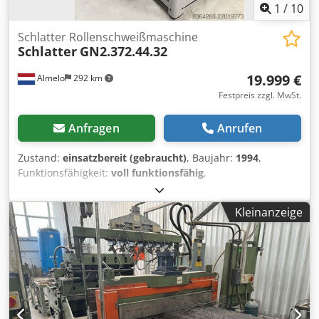
1
/
10
Schlatter Rollenschweißmaschine
Schlatter
GN2.372.44.32
19.999 €
Almelo
292 km
Festpreis zzgl. MwSt.
Anfragen
Anrufen
Zustand:
einsatzbereit (gebraucht)
, Baujahr:
1994
,
Funktionsfähigkeit:
voll funktionsfähig
,
Maschinen-/Fahrzeugnummer:
GN2.372.44.32
, Sehr
gepflegte, gut funktionierende Maschine mit
Kleinanzeige
Produktkühlung und Absaugung. Vollständige
Dokumentation vorhanden. Siehe Foto des Typenschildes
für alle Daten. Für weitere Informationen wenden Sie sich
bitte an Theo Ligtenberg. Dsdey U Uz Sspfx Adqjck