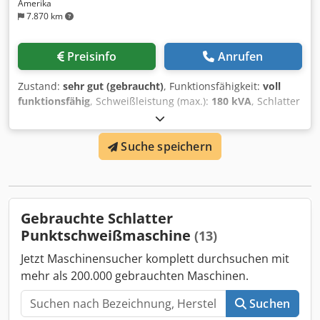
Amerika
7.870 km
Preisinfo
Anrufen
Zustand:
sehr gut (gebraucht)
, Funktionsfähigkeit:
voll
funktionsfähig
, Schweißleistung (max.):
180 kVA
, Schlatter
Posiweld Typ Libra. Die Maschine wurde 2005 gebaut, die
Steuerung wurde 2022 von Schlatter aufgerüstet.
Suche speichern
Dcedoxlvn Eopfx Adqok
Gebrauchte Schlatter
Punktschweißmaschine
(13)
Jetzt Maschinensucher komplett durchsuchen mit
mehr als 200.000 gebrauchten Maschinen.
Suchen