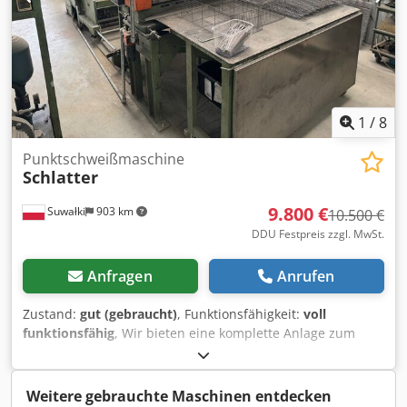
1
/
8
Punktschweißmaschine
Schlatter
9.800 €
Suwałki
903 km
10.500 €
DDU Festpreis zzgl. MwSt.
Anfragen
Anrufen
Zustand:
gut (gebraucht)
, Funktionsfähigkeit:
voll
funktionsfähig
, Wir bieten eine komplette Anlage zum
automatischen Mehrpunktschweißen von Stahldrähten der
Marke SCHLATTER zum Verkauf an. Wir verfügen über drei
voll funktionsfähige Produktionslinien. Dodpfx
Weitere gebrauchte Maschinen entdecken