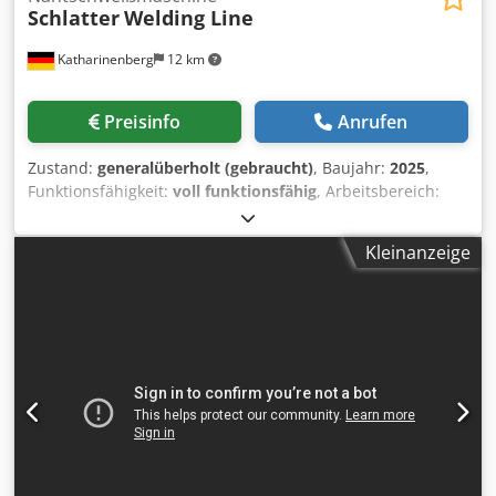
Schlatter
Welding Line
Katharinenberg
12 km
Preisinfo
Anrufen
Zustand:
generalüberholt (gebraucht)
, Baujahr:
2025
,
Funktionsfähigkeit:
voll funktionsfähig
, Arbeitsbereich:
1.000 mm
, Verkauf wird eine generalüberholte Schlatter
Radiatoren Schweißlinie bestehend aus: - Stützteilautomat
Kleinanzeige
(EBV) - 2-Reihen Vielpunktschweißmaschine (Hydraulisch) -
2-Reihen Konvektor-Schweißmaschine (Pneumatisch) -
Längsnahtschweißmaschine (NFR) - Quernaht-
Schweißmaschine (NQD) - Trennschere (TS10) -
Ecksenstanze (ESV) - Querrandschließvorrichtung (QRSV) -
Transport- & Wendevorrichtung (TVW) Dcsdov Edlvjpfx
Adqok - Nippel- & Abstandhalter-Schweißanlage (NIAH) -
Prüfbecken (Wasser) Steuerung: Siemens S7 TIA Die
Radiatoren Schweißlinie kann nur generalüberholt
erworben werden.