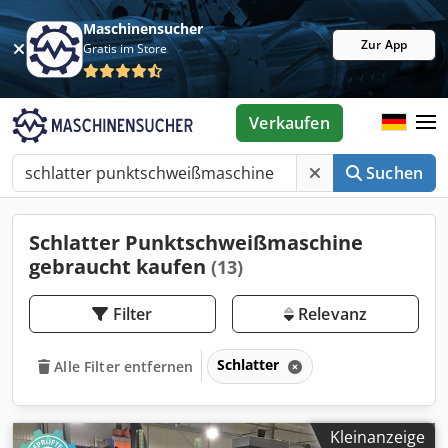
Maschinensucher
Zur App
Gratis im Store
Verkaufen
Suchen
Schlatter Punktschweißmaschine
gebraucht kaufen
(13)
Filter
Relevanz
Schlatter
Alle Filter entfernen
Kleinanzeige