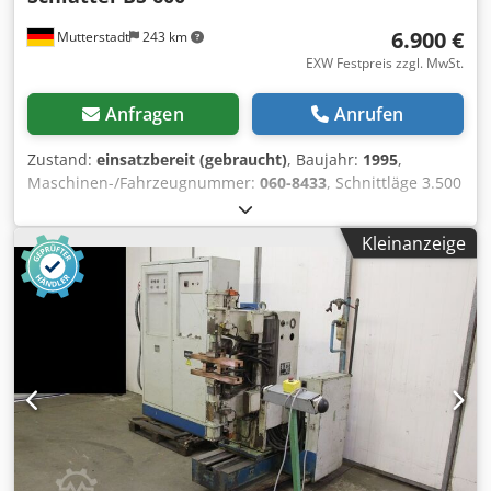
6.900 €
Mutterstadt
243 km
EXW Festpreis zzgl. MwSt.
Anfragen
Anrufen
Zustand:
einsatzbereit (gebraucht)
, Baujahr:
1995
,
Maschinen-/Fahrzeugnummer:
060-8433
, Schnittläge 3.500
mm Dcodpozl Hhvjfx Adqok Supportfahrweg 3.800 mm
Brückenfahrweg 3.500 mm Höhenverstellung 400 mm
Kleinanzeige
Trennscheibendurchmesser 625 mm Schnitttiefe max. 210
mm Hautantriebsmotor 12 kW 2 Drehzahlen 950 und 1.450
U/min Drehtisch Laser