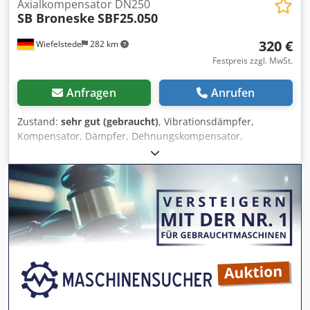
Axialkompensator DN250
SB Broneske
SBF25.050
320 €
Wiefelstede
282 km
Festpreis zzgl. MwSt.
Anfragen
Anrufen
Zustand:
sehr gut (gebraucht)
, Vibrationsdämpfer,
Kompensator, Dämpfer, Dehnungskompensator,
Ausdehnungsstück, Axial- Kompensatoren,
Edelstahlkompensator, Stahl-Dehnungskompensator,
Stahl-Dehnungsfuge -Hersteller: SB Broneske,
Kompensator unbenutzt -Typ: SBF25.050 -Nennweite: Ø
270 mm / Länge 235 -Material: Balg Edelstahl -Lochkreis: Ø
335 / 18 mm -Anzahl: 5x Dämpfer vorhanden -Preis: pro
Stück -Abmessung: Ø 375 x 230 mm -Gewicht: 15,3 kg/St.
Dcodpfxjip Rcke Ag Sok