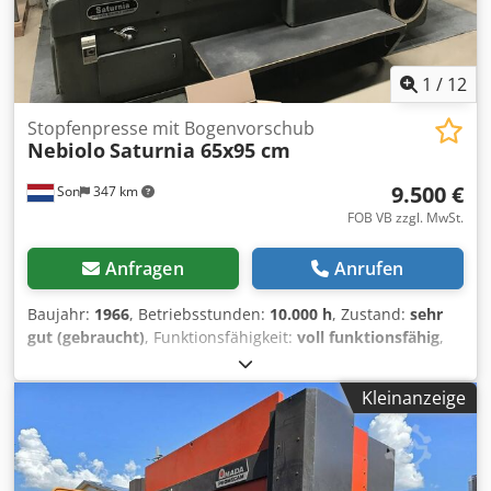
moeglich.
1
/
12
Stopfenpresse mit Bogenvorschub
Nebiolo
Saturnia 65x95 cm
9.500 €
Son
347 km
FOB VB zzgl. MwSt.
Anfragen
Anrufen
Baujahr:
1966
, Betriebsstunden:
10.000 h
, Zustand:
sehr
gut (gebraucht)
, Funktionsfähigkeit:
voll funktionsfähig
,
Außendurchmesser:
420 mm
,
Maschinen-/Fahrzeugnummer:
58256
, Nebiolo Saturnia in
Kleinanzeige
sehr gutem Zustand. Vom Erstbesitzer, zunächst als
Buchdruckmaschine im aufkommenden Markt mit Offset in
den 70er Jahren eingesetzt. Die Firma produzierte immer
mit dem Offset bis zur Maximalgröße 50/70. Als lokale