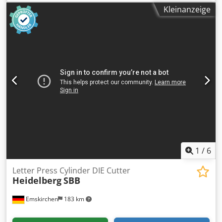
your visit - more machines on Stock Dodpfx Agsrffm Nj
Kleinanzeige
Seck Available Immediately - Can be inspect On Stock
Emskirchen / Nürnberg - Can be test
1
/
6
Letter Press Cylinder DIE Cutter
Heidelberg
SBB
Emskirchen
183 km