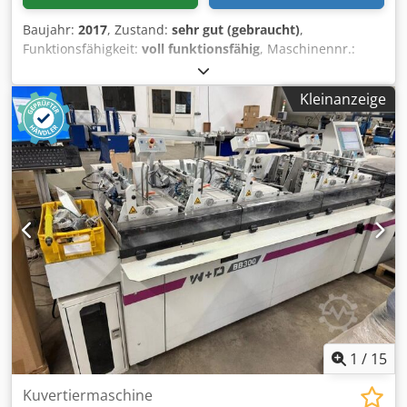
Baujahr:
2017
, Zustand:
sehr gut (gebraucht)
,
Funktionsfähigkeit:
voll funktionsfähig
, Maschinennr.:
Y201095 Baujahr: 2017 Format: DL-C4 mm
Geschwindigkeit: 10.000 c/h Ausstattung • 6 Basisstation •
Kleinanzeige
5 Trommelanleger • 1 Einsteckstation • 1 Ausschleusweiche
• 1 Kuvertanleger • 1 Auslagen Dodpfol Dxq Usx Ag Ssck
Optionales Zubehör: -- nicht im Lieferumfang enthalten -- •
Extra Trommelanleger • Schiebeanleger • Auslagensystem
1
/
15
Kuvertiermaschine