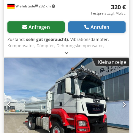
320 €
Wiefelstede
282 km
Festpreis zzgl. MwSt.
Anfragen
Anrufen
Zustand:
sehr gut (gebraucht)
, Vibrationsdämpfer,
Kompensator, Dämpfer, Dehnungskompensator,
Ausdehnungsstück, Axial- Kompensatoren,
Edelstahlkompensator, Stahl-Dehnungskompensator,
Kleinanzeige
Stahl-Dehnungsfuge -Hersteller: SB Broneske,
Kompensator unbenutzt -Typ: SBF25.100 -Nennweite: Ø
270 mm Dcjdpfxsip Rb Rj Ag Sjk -Material: Balg Edelstahl -
Lochkreis: Ø 335 / 18 mm -Abmessung: Ø 375 x 260 mm -
Gewicht: 15 kg