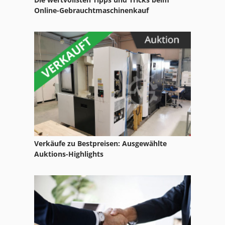
Schmid Ksb
Online-Gebrauchtmaschinenkauf
Schmitz
Sck 102
Sfw
Sls
Sps
Sps Steuerung
Verkäufe zu Bestpreisen: Ausgewählte
Ssb
Auktions-Highlights
Ssi Schäfer
Stock
Stp