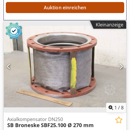
Auktion einreichen
Kleinanzeige
1
/
8
Axialkompensator DN250
SB Broneske
SBF25.100 Ø 270 mm