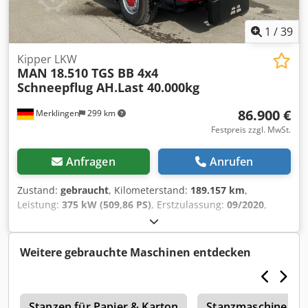
1
/
39
Kipper LKW
MAN
18.510 TGS BB 4x4
Schneepflug AH.Last 40.000kg
86.900 €
Merklingen
299 km
Festpreis zzgl. MwSt.
Anfragen
Anrufen
Zustand:
gebraucht
, Kilometerstand:
189.157 km
,
Leistung:
375 kW (509,86 PS)
, Erstzulassung:
09/2020
,
Kraftstofftyp:
Diesel
, Gesamtgewicht:
18.000 kg
, Achsen-
Konfiguration:
2 Achsen
, nächste Prüfung (TÜV):
05/2027
,
Bremsen:
Retarder
, Farbe:
Weiß
, Getriebetyp:
Weitere gebrauchte Maschinen entdecken
mechanisch
, Emissionsklasse:
Euro6
, Gesamtbreite:
2.550
mm
, Gesamthöhe:
3.389 mm
, Laderaumlänge:
4.600 mm
,
Laderaumbreite:
2.400 mm
, Laderaumhöhe:
700 mm
,
a
Ausstattung:
Stanzen für Papier & Karton
ABS, Allradantrieb, Elektronisches
Stanzmaschine