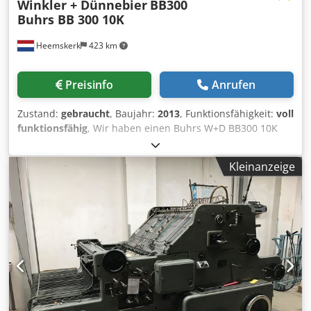
Winkler + Dünnebier
BB300
Buhrs BB 300 10K
Heemskerk
423 km
Preisinfo
Anrufen
Zustand:
gebraucht
, Baujahr:
2013
, Funktionsfähigkeit:
voll
funktionsfähig
, Wir haben einen Buhrs W+D BB300 10K
kuvertiersystem mit kamerasystem verfuegbar. Von DL biss
C4 Umschlagen. Baujahr 2013 Maschine muss noch bei
Kleinanzeige
uns rein kommen. Wir koennen diese maschine deswegen
noch sowie das ist und/oder nach unsere komplette
normale Wartung anbieten. Fragen Sie nach die
moeglichkeiten. Baujahr 2013 6 stationen basis
Konfiguration: Buhrs BB300 - 10K 6 stationen basis 4
rotations anleger 1 HF3 vakuum friktion feeder
Aussteuerfach Dcsdpfsxl Uq Eox Ag Ssk Wendeband
Ausrichtmodule Ablageband Diese maschine ist schon
ausgestattet mit ein kamerasystem mit 2 kamera fuer
vergleichlesung. Mehr und andere beilagen anlegern