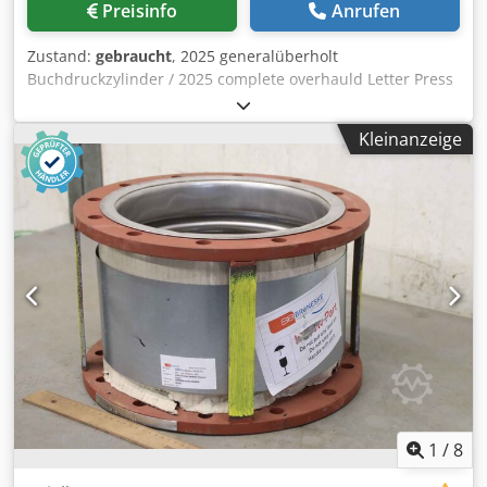
Preisinfo
Anrufen
Zustand:
gebraucht
, 2025 generalüberholt
Buchdruckzylinder / 2025 complete overhauld Letter Press
Cylinder DIE Cutter Heidelberg SBB Buchdruckzylinder /
Letter Press Cylinder DIE Cutter Heidelberg SBB >>2025
Kleinanzeige
generalüberholt / 2025 complete overhauld Dcsdpfxjyuw S
Es Ag Sok
1
/
8