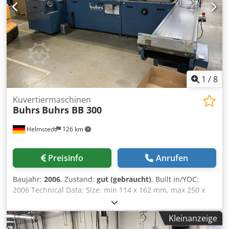
unsere Partnerbank möglich Vermietung möglich
Bundesweite Anlieferung möglich
1
/
8
Kuvertiermaschinen
Buhrs
Buhrs BB 300
Helmstedt
126 km
Preisinfo
Anrufen
Baujahr:
2006
, Zustand:
gut (gebraucht)
, Built in/YOC:
2006 Technical Data: Size: min 114 x 162 mm, max 250 x
353 mm Size product: min 105 x 148 mm, max 229 x 324
mm Djdpfx Aemn Rbzog Ssck Product thickness rotary
Kleinanzeige
feeder: max 3 mm Product thickness shuttle feeder: max