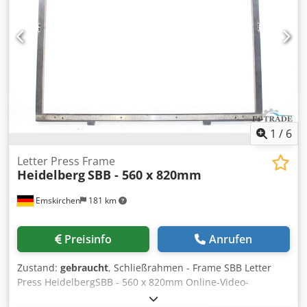
1
/
6
Letter Press Frame
Heidelberg
SBB - 560 x 820mm
Emskirchen
181 km
Preisinfo
Anrufen
Zustand:
gebraucht
, Schließrahmen - Frame SBB Letter
Press HeidelbergSBB - 560 x 820mm Online-Video-
Inspection by Skype-Video We would be very pleased with