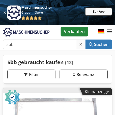
Maschinensucher
Zur App
Gratis im Store
Verkaufen
Suchen
Sbb gebraucht kaufen
(12)
Filter
Relevanz
Kleinanzeige