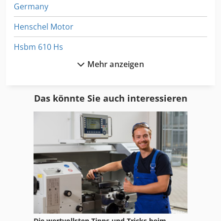
Germany
190 cm Gewicht netto 4.800 kgs
Henschel Motor
Hsbm 610 Hs
Mehr anzeigen
Motor
Motoren
Das könnte Sie auch interessieren
Multipal S
Sbc 990
Sbd
Sbs 8 70
Sbz 130
Schienen
Die wertvollsten Tipps und Tricks beim