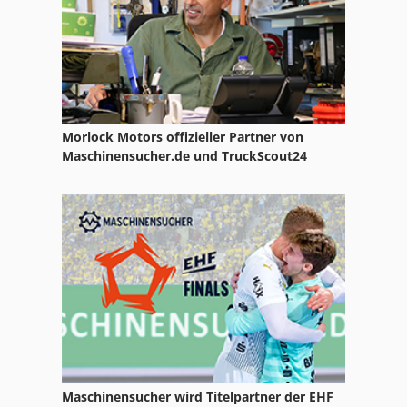
Schweisstisch
Schwenktisch
Takttisch
Tehag Schweißtisch
Morlock Motors offizieller Partner von
Maschinensucher.de und TruckScout24
Teiltisch
Tischfräse Säge
Tischkreissaege
Tischkreissaege Mit Schiebetisch
Untertisch
Maschinensucher wird Titelpartner der EHF