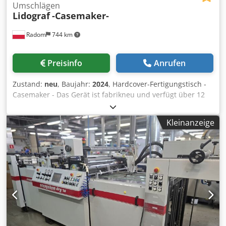
Umschlägen
Lidograf
-Casemaker-
Radom
744 km
Preisinfo
Anrufen
Zustand:
neu
, Baujahr:
2024
, Hardcover-Fertigungstisch -
Casemaker - Das Gerät ist fabrikneu und verfügt über 12
Monate Garantie. Europäische Produktion unter
Verwendung von Markenkomponenten. Arbeitsablauf: Der
Kleinanzeige
Bediener legt das Überzugsmaterial manuell in die
Leimstation, in der der Heißleim automatisch aufgetragen
wird (Betriebstemperatur 60-70 °C). Ein mit Leim
versehenes Blatt des Überzugsmaterials wird vom
Bediener manuell auf den Saugtisch gelegt. Danach
werden die Kartonzuschnitte sowie der Buchrücken
ebenfalls manuell aufgelegt. Cedpfx Aceziyvbsyoha Der
vorpräparierte Umschlag wird daraufhin manuell in das
Gerätemodul eingelegt, welches mittels patentiertem
Bürstensystem die Überzugsmaterialien am oberen und