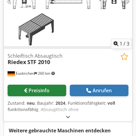
1
/
3
Schleiftisch Absaugtisch
Riedex
STF 2010
Euskirchen
260 km
Preisinfo
Anrufen
Zustand:
neu
, Baujahr:
2024
, Funktionsfähigkeit:
voll
funktionsfähig
, Absaugttisch ohne
Rückwand/Seitenwände Cedpfeuzf Ihsx Acyjha Technische
Daten: Arbeitsfläche: 2.000 x 1.000 mm Arbeitshöhe: 850-
950 mm (manuelle Verstellung) Breite: 2250 mm (inklusive
Weitere gebrauchte Maschinen entdecken
Energieleiste) Energieleiste mit Werkzeugablage: 2x