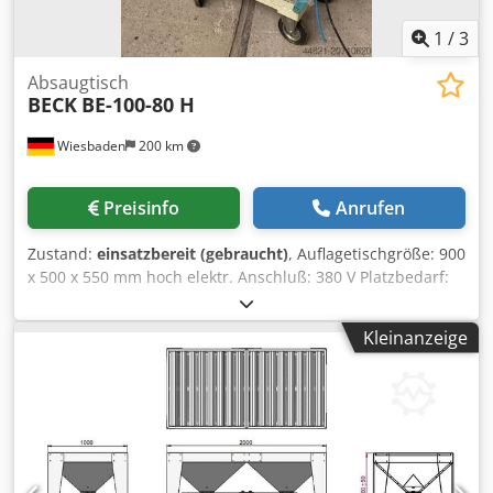
Verbindung mit ATEX-Zonen genutzt werden.
1
/
3
Absaugtisch
BECK
BE-100-80 H
Wiesbaden
200 km
Preisinfo
Anrufen
Zustand:
einsatzbereit (gebraucht)
, Auflagetischgröße: 900
x 500 x 550 mm hoch elektr. Anschluß: 380 V Platzbedarf:
1050 x 1050 x 1800 mm hoch Gewicht: 180 kg Csdox Ebh
Rspfx Acysha
Kleinanzeige